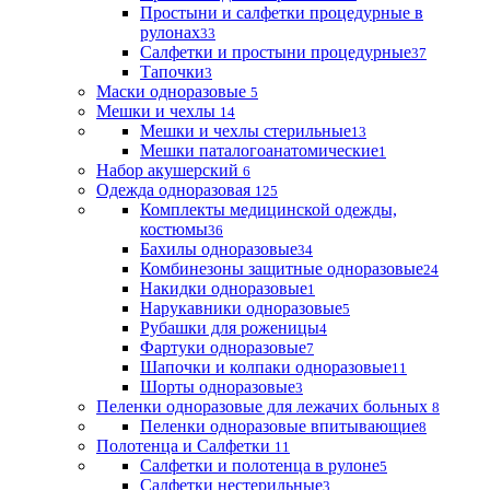
Простыни и салфетки процедурные в
рулонах
33
Салфетки и простыни процедурные
37
Тапочки
3
Маски одноразовые
5
Мешки и чехлы
14
Мешки и чехлы стерильные
13
Мешки паталогоанатомические
1
Набор акушерский
6
Одежда одноразовая
125
Комплекты медицинской одежды,
костюмы
36
Бахилы одноразовые
34
Комбинезоны защитные одноразовые
24
Накидки одноразовые
1
Нарукавники одноразовые
5
Рубашки для роженицы
4
Фартуки одноразовые
7
Шапочки и колпаки одноразовые
11
Шорты одноразовые
3
Пеленки одноразовые для лежачих больных
8
Пеленки одноразовые впитывающие
8
Полотенца и Салфетки
11
Салфетки и полотенца в рулоне
5
Салфетки нестерильные
3