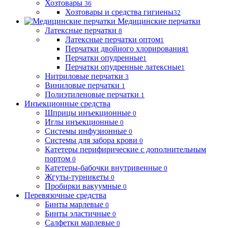
Хозтовары
36
Хозтовары и средства гигиены
32
Медицинские перчатки
Латексные перчатки
8
Латексные перчатки оптом
1
Перчатки двойного хлорирования
1
Перчатки опудренные
1
Перчатки опудренные латексные
1
Нитриловые перчатки
3
Виниловые перчатки
1
Полиэтиленовые перчатки
1
Инъекционные средства
Шприцы инъекционные
0
Иглы инъекционные
0
Системы инфузионные
0
Системы для забора крови
0
Катетеры перифирические с дополнительным
портом
0
Катетеры-бабочки внутривенные
0
Жгуты-турникеты
0
Пробирки вакуумные
0
Перевязочные средства
Бинты марлевые
0
Бинты эластичные
0
Салфетки марлевые
0