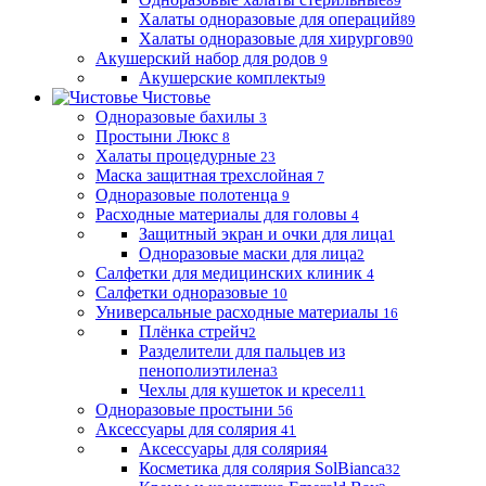
89
Халаты одноразовые для операций
89
Халаты одноразовые для хирургов
90
Акушерский набор для родов
9
Акушерские комплекты
9
Чистовье
Одноразовые бахилы
3
Простыни Люкс
8
Халаты процедурные
23
Маска защитная трехслойная
7
Одноразовые полотенца
9
Расходные материалы для головы
4
Защитный экран и очки для лица
1
Одноразовые маски для лица
2
Салфетки для медицинских клиник
4
Салфетки одноразовые
10
Универсальные расходные материалы
16
Плёнка стрейч
2
Разделители для пальцев из
пенополиэтилена
3
Чехлы для кушеток и кресел
11
Одноразовые простыни
56
Аксессуары для солярия
41
Аксессуары для солярия
4
Косметика для солярия SolBianca
32