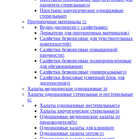
пациента стерильные
34
Простыни хирургические одноразовые
стерильные
9
Протирочные материалы
32
Ведро-диспенсер с салфетками
2
Держатели для протирочных материалов
3
Салфетки безворсовые для чувствительных
поверхностей
5
Салфетки безворсовые повышенной
прочности
5
Салфетки безворсовые полипропиленовые
для обезжиривания
5
Салфетки безворсовые универсальные
10
Салфетки флисовые (сменный блок для
диспенсеров)
2
Халаты медицинские одноразовые
38
Халаты одноразовые стерильные и нестерильные
92
Халаты одноразовые нестерильные
54
Халаты хирургические стерильные
38
Одноразовые медицинские халаты от
производителя!
92
Одноразовые халаты для клиник
90
Одноразовые халаты оптом
91
Одноразовые халаты стерильные