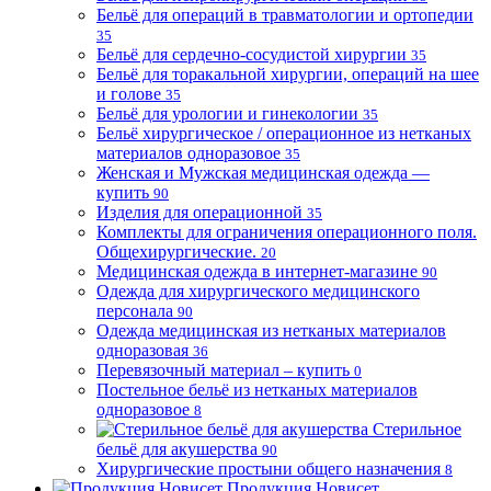
Бельё для операций в травматологии и ортопедии
35
Бельё для сердечно-сосудистой хирургии
35
Бельё для торакальной хирургии, операций на шее
и голове
35
Бельё для урологии и гинекологии
35
Бельё хирургическое / операционное из нетканых
материалов одноразовое
35
Женская и Мужская медицинская одежда —
купить
90
Изделия для операционной
35
Комплекты для ограничения операционного поля.
Общехирургические.
20
Медицинская одежда в интернет-магазине
90
Одежда для хирургического медицинского
персонала
90
Одежда медицинская из нетканых материалов
одноразовая
36
Перевязочный материал – купить
0
Постельное бельё из нетканых материалов
одноразовое
8
Стерильное
бельё для акушерства
90
Хирургические простыни общего назначения
8
Продукция Новисет