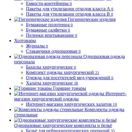
Емкости-контейнеры
0
Пакеты для утилизации отходов класса А
0
Пакеты для утилизации отходов класса В
0
Гигиенические изделия
Бумажные полотенца
0
Бумажные салфетки
0
Пеленки впитывающие
0
Хозтовары
Журналы
0
Стаканчики одноразовые
0
Одноразовая одежда
персонала
Бахилы хирургические
0
Комплект одежды хирургической
21
Одежда для посетителей мед.учреждений
0
Халаты хирургические
38
Горящие товары
Интернет-
магазин хирургической одежды
Интернет-магазин хирургических халатов
19
Комплекты одежды
стерильные
Одноразовые хирургические комплекты и бельё
Бельё для нейрохирургических операций
35