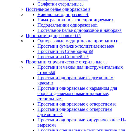
Салфетки стерильные
6
Постельное белье одноразовое
8
Наволочки одноразовые
1
Наматрасники влагонепроницаемые
3
Пододеяльники одноразовые
1
Постельное белье одноразовое в наборах
3
Простыни одноразовые
118
Одноразовые медицинские простыни
118
Простыни бумажно-полиэтиленовые
6
Простыни из Спанбонда
106
Простыни из Спанлейса
6
Простыни хирургические стерильные
86
Простыни и чехлы для инструментальных
столов
86
Простыни одноразовые с адгезивным
краем
13
Простыни одноразовые с карманом для
сбора отделяемого ламинированые,
стерильные
1
Простыни одноразовые с отверстием
10
Простыни одноразовые с отверстием
адгезивные
7
Простыни одноразовые хирургические с U-
вырезом
8
Простыни специальные хирургические для