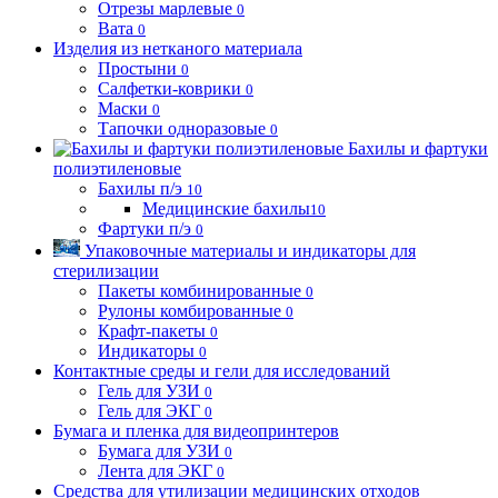
Отрезы марлевые
0
Вата
0
Изделия из нетканого материала
Простыни
0
Салфетки-коврики
0
Маски
0
Тапочки одноразовые
0
Бахилы и фартуки
полиэтиленовые
Бахилы п/э
10
Медицинские бахилы
10
Фартуки п/э
0
Упаковочные материалы и индикаторы для
стерилизации
Пакеты комбинированные
0
Рулоны комбированные
0
Крафт-пакеты
0
Индикаторы
0
Контактные среды и гели для исследований
Гель для УЗИ
0
Гель для ЭКГ
0
Бумага и пленка для видеопринтеров
Бумага для УЗИ
0
Лента для ЭКГ
0
Средства для утилизации медицинских отходов