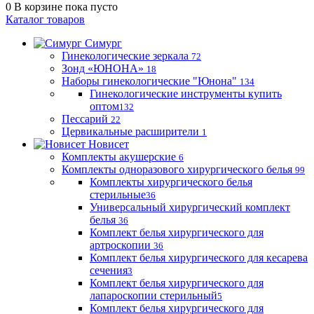
0
В корзине
пока пусто
Каталог товаров
Симург
Гинекологические зеркала
72
Зонд «ЮНОНА»
18
Наборы гинекологические "Юнона"
134
Гинекологические инструменты купить
оптом
132
Пессарий
22
Цервикальные расширители
1
Новисет
Комплекты акушерские
6
Комплекты одноразового хирургического белья
99
Комплекты хирургического белья
стерильные
36
Универсальный хирургический комплект
белья
36
Комплект белья хирургического для
артроскопии
36
Комплект белья хирургического для кесарева
сечения
3
Комплект белья хирургического для
лапароскопии стерильный
5
Комплект белья хирургического для