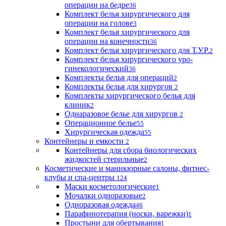
операции на бедре
36
Комплект белья хирургического для
операции на голове
3
Комплект белья хирургического для
операции на конечности
36
Комплект белья хирургического для Т.У.Р.
2
Комплект белья хирургического уро-
гинекологический
36
Комплекты белья для операций
2
Комплекты белья для хирургов
2
Комплекты хирургического белья для
клиник
2
Однаразовое белье для хирургов
2
Операционное белье
55
Хирургическая одежда
55
Контейнеры и емкости
2
Контейнеры для сбора биологических
жидкостей стерильные
2
Косметические и маникюрные салоны, фитнес-
клубы и спа-центры
124
Маски косметологические
1
Мочалки одноразовые
2
Одноразовая одежда
46
Парафинотерапия (носки, варежки)
1
Простыни для обертывания
1