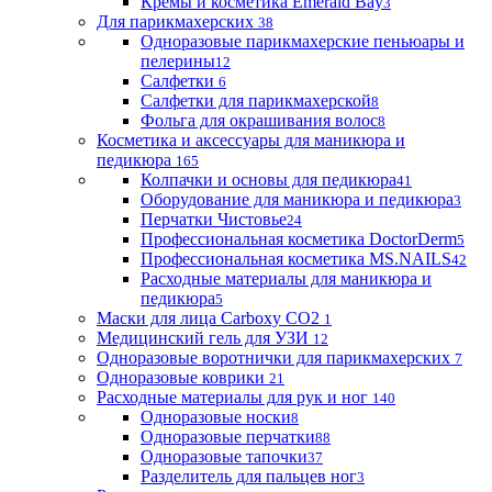
Кремы и косметика Emerald Bay
3
Для парикмахерских
38
Одноразовые парикмахерские пеньюары и
пелерины
12
Салфетки
6
Салфетки для парикмахерской
8
Фольга для окрашивания волос
8
Косметика и аксессуары для маникюра и
педикюра
165
Колпачки и основы для педикюра
41
Оборудование для маникюра и педикюра
3
Перчатки Чистовье
24
Профессиональная косметика DoctorDerm
5
Профессиональная косметика MS.NAILS
42
Расходные материалы для маникюра и
педикюра
5
Маски для лица Carboxy CO2
1
Медицинский гель для УЗИ
12
Одноразовые воротнички для парикмахерских
7
Одноразовые коврики
21
Расходные материалы для рук и ног
140
Одноразовые носки
8
Одноразовые перчатки
88
Одноразовые тапочки
37
Разделитель для пальцев ног
3