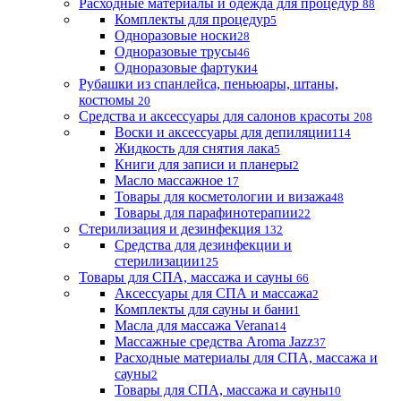
Расходные материалы и одежда для процедур
88
Комплекты для процедур
5
Одноразовые носки
28
Одноразовые трусы
46
Одноразовые фартуки
4
Рубашки из спанлейса, пеньюары, штаны,
костюмы
20
Средства и аксессуары для салонов красоты
208
Воски и аксессуары для депиляции
114
Жидкость для снятия лака
5
Книги для записи и планеры
2
Масло массажное
17
Товары для косметологии и визажа
48
Товары для парафинотерапии
22
Стерилизация и дезинфекция
132
Средства для дезинфекции и
стерилизации
125
Товары для СПА, массажа и сауны
66
Аксессуары для СПА и массажа
2
Комплекты для сауны и бани
1
Масла для массажа Verana
14
Массажные средства Aroma Jazz
37
Расходные материалы для СПА, массажа и
сауны
2
Товары для СПА, массажа и сауны
10