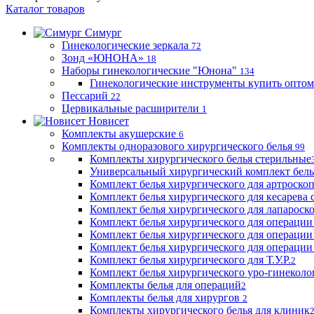
Каталог товаров
Симург
Гинекологические зеркала
72
Зонд «ЮНОНА»
18
Наборы гинекологические "Юнона"
134
Гинекологические инструменты купить оптом
Пессарий
22
Цервикальные расширители
1
Новисет
Комплекты акушерские
6
Комплекты одноразового хирургического белья
99
Комплекты хирургического белья стерильные
Универсальный хирургический комплект бел
Комплект белья хирургического для артроск
Комплект белья хирургического для кесарева 
Комплект белья хирургического для лапароск
Комплект белья хирургического для операции
Комплект белья хирургического для операции
Комплект белья хирургического для операции
Комплект белья хирургического для Т.У.Р.
2
Комплект белья хирургического уро-гинекол
Комплекты белья для операций
2
Комплекты белья для хирургов
2
Комплекты хирургического белья для клиник