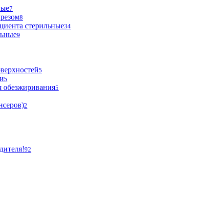
ные
7
ырезом
8
циента стерильные
34
льные
9
оверхностей
5
и
5
я обезжиривания
5
нсеров)
2
дителя!
92