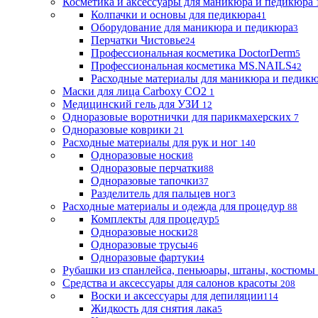
Косметика и аксессуары для маникюра и педикюра
Колпачки и основы для педикюра
41
Оборудование для маникюра и педикюра
3
Перчатки Чистовье
24
Профессиональная косметика DoctorDerm
5
Профессиональная косметика MS.NAILS
42
Расходные материалы для маникюра и педик
Маски для лица Carboxy CO2
1
Медицинский гель для УЗИ
12
Одноразовые воротнички для парикмахерских
7
Одноразовые коврики
21
Расходные материалы для рук и ног
140
Одноразовые носки
8
Одноразовые перчатки
88
Одноразовые тапочки
37
Разделитель для пальцев ног
3
Расходные материалы и одежда для процедур
88
Комплекты для процедур
5
Одноразовые носки
28
Одноразовые трусы
46
Одноразовые фартуки
4
Рубашки из спанлейса, пеньюары, штаны, костюмы
Средства и аксессуары для салонов красоты
208
Воски и аксессуары для депиляции
114
Жидкость для снятия лака
5