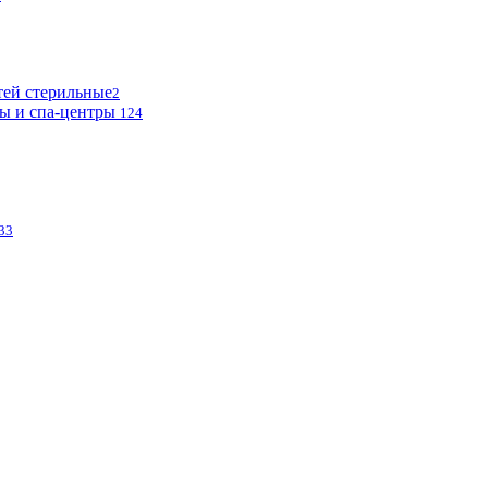
тей стерильные
2
ы и спа-центры
124
33