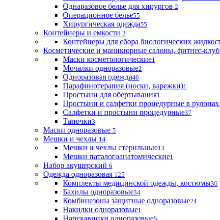
Однаразовое белье для хирургов
2
Операционное белье
55
Хирургическая одежда
55
Контейнеры и емкости
2
Контейнеры для сбора биологических жидкос
Косметические и маникюрные салоны, фитнес-клуб
Маски косметологические
1
Мочалки одноразовые
2
Одноразовая одежда
46
Парафинотерапия (носки, варежки)
1
Простыни для обертывания
1
Простыни и салфетки процедурные в рулонах
Салфетки и простыни процедурные
37
Тапочки
3
Маски одноразовые
5
Мешки и чехлы
14
Мешки и чехлы стерильные
13
Мешки паталогоанатомические
1
Набор акушерский
6
Одежда одноразовая
125
Комплекты медицинской одежды, костюмы
36
Бахилы одноразовые
34
Комбинезоны защитные одноразовые
24
Накидки одноразовые
1
Нарукавники одноразовые
5