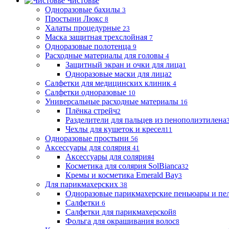
Чистовье
Одноразовые бахилы
3
Простыни Люкс
8
Халаты процедурные
23
Маска защитная трехслойная
7
Одноразовые полотенца
9
Расходные материалы для головы
4
Защитный экран и очки для лица
1
Одноразовые маски для лица
2
Салфетки для медицинских клиник
4
Салфетки одноразовые
10
Универсальные расходные материалы
16
Плёнка стрейч
2
Разделители для пальцев из пенополиэтилена
Чехлы для кушеток и кресел
11
Одноразовые простыни
56
Аксессуары для солярия
41
Аксессуары для солярия
4
Косметика для солярия SolBianca
32
Кремы и косметика Emerald Bay
3
Для парикмахерских
38
Одноразовые парикмахерские пеньюары и пе
Салфетки
6
Салфетки для парикмахерской
8
Фольга для окрашивания волос
8