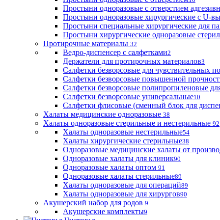
Простыни одноразовые с отверстием адгезив
Простыни одноразовые хирургические с U-в
Простыни специальные хирургические для па
Простыни хирургические одноразовые стери
Протирочные материалы
32
Ведро-диспенсер с салфетками
2
Держатели для протирочных материалов
3
Салфетки безворсовые для чувствительных п
Салфетки безворсовые повышенной прочност
Салфетки безворсовые полипропиленовые дл
Салфетки безворсовые универсальные
10
Салфетки флисовые (сменный блок для диспе
Халаты медицинские одноразовые
38
Халаты одноразовые стерильные и нестерильные
92
Халаты одноразовые нестерильные
54
Халаты хирургические стерильные
38
Одноразовые медицинские халаты от произво
Одноразовые халаты для клиник
90
Одноразовые халаты оптом
91
Одноразовые халаты стерильные
89
Халаты одноразовые для операций
89
Халаты одноразовые для хирургов
90
Акушерский набор для родов
9
Акушерские комплекты
9