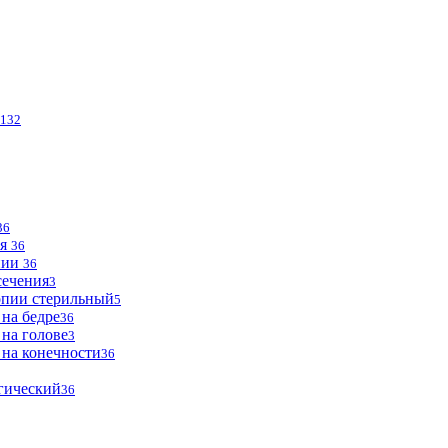
132
36
ья
36
опии
36
сечения
3
опии стерильный
5
 на бедре
36
 на голове
3
 на конечности
36
огический
36
2