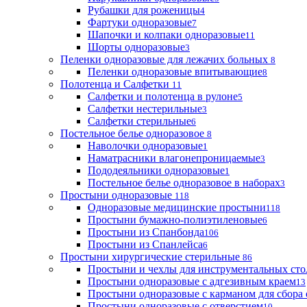
Рубашки для роженицы
4
Фартуки одноразовые
7
Шапочки и колпаки одноразовые
11
Шорты одноразовые
3
Пеленки одноразовые для лежачих больных
8
Пеленки одноразовые впитывающие
8
Полотенца и Салфетки
11
Салфетки и полотенца в рулоне
5
Салфетки нестерильные
3
Салфетки стерильные
6
Постельное белье одноразовое
8
Наволочки одноразовые
1
Наматрасники влагонепроницаемые
3
Пододеяльники одноразовые
1
Постельное белье одноразовое в наборах
3
Простыни одноразовые
118
Одноразовые медицинские простыни
118
Простыни бумажно-полиэтиленовые
6
Простыни из Спанбонда
106
Простыни из Спанлейса
6
Простыни хирургические стерильные
86
Простыни и чехлы для инструментальных сто
Простыни одноразовые с адгезивным краем
13
Простыни одноразовые с карманом для сбора
Простыни одноразовые с отверстием
10