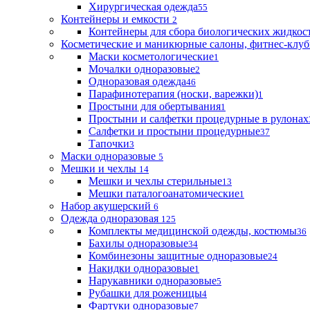
Хирургическая одежда
55
Контейнеры и емкости
2
Контейнеры для сбора биологических жидкос
Косметические и маникюрные салоны, фитнес-клуб
Маски косметологические
1
Мочалки одноразовые
2
Одноразовая одежда
46
Парафинотерапия (носки, варежки)
1
Простыни для обертывания
1
Простыни и салфетки процедурные в рулонах
Салфетки и простыни процедурные
37
Тапочки
3
Маски одноразовые
5
Мешки и чехлы
14
Мешки и чехлы стерильные
13
Мешки паталогоанатомические
1
Набор акушерский
6
Одежда одноразовая
125
Комплекты медицинской одежды, костюмы
36
Бахилы одноразовые
34
Комбинезоны защитные одноразовые
24
Накидки одноразовые
1
Нарукавники одноразовые
5
Рубашки для роженицы
4
Фартуки одноразовые
7