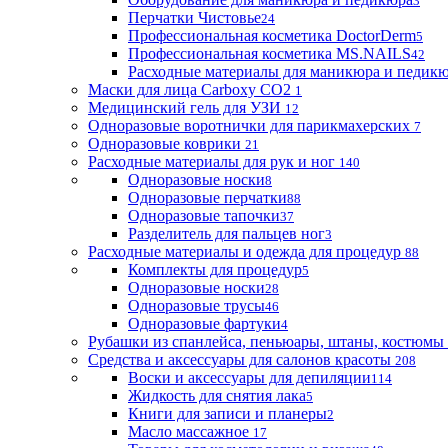
3
Перчатки Чистовье
24
Профессиональная косметика DoctorDerm
5
Профессиональная косметика MS.NAILS
42
Расходные материалы для маникюра и педик
Маски для лица Carboxy CO2
1
Медицинский гель для УЗИ
12
Одноразовые воротнички для парикмахерских
7
Одноразовые коврики
21
Расходные материалы для рук и ног
140
Одноразовые носки
8
Одноразовые перчатки
88
Одноразовые тапочки
37
Разделитель для пальцев ног
3
Расходные материалы и одежда для процедур
88
Комплекты для процедур
5
Одноразовые носки
28
Одноразовые трусы
46
Одноразовые фартуки
4
Рубашки из спанлейса, пеньюары, штаны, костюмы
Средства и аксессуары для салонов красоты
208
Воски и аксессуары для депиляции
114
Жидкость для снятия лака
5
Книги для записи и планеры
2
Масло массажное
17