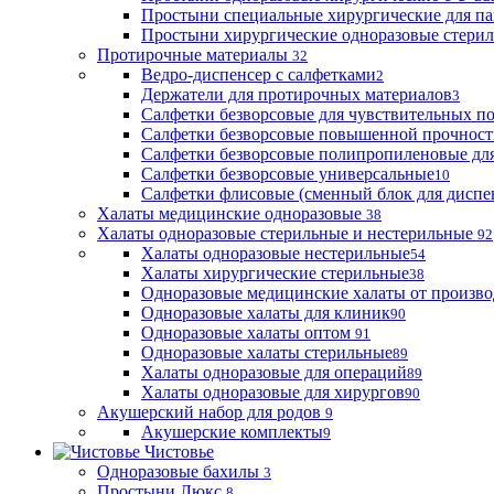
Простыни специальные хирургические для па
Простыни хирургические одноразовые стери
Протирочные материалы
32
Ведро-диспенсер с салфетками
2
Держатели для протирочных материалов
3
Салфетки безворсовые для чувствительных п
Салфетки безворсовые повышенной прочност
Салфетки безворсовые полипропиленовые дл
Салфетки безворсовые универсальные
10
Салфетки флисовые (сменный блок для диспе
Халаты медицинские одноразовые
38
Халаты одноразовые стерильные и нестерильные
92
Халаты одноразовые нестерильные
54
Халаты хирургические стерильные
38
Одноразовые медицинские халаты от произво
Одноразовые халаты для клиник
90
Одноразовые халаты оптом
91
Одноразовые халаты стерильные
89
Халаты одноразовые для операций
89
Халаты одноразовые для хирургов
90
Акушерский набор для родов
9
Акушерские комплекты
9
Чистовье
Одноразовые бахилы
3
Простыни Люкс
8