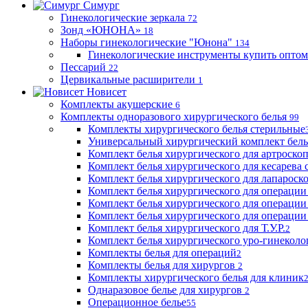
Симург
Гинекологические зеркала
72
Зонд «ЮНОНА»
18
Наборы гинекологические "Юнона"
134
Гинекологические инструменты купить оптом
Пессарий
22
Цервикальные расширители
1
Новисет
Комплекты акушерские
6
Комплекты одноразового хирургического белья
99
Комплекты хирургического белья стерильные
Универсальный хирургический комплект бел
Комплект белья хирургического для артроск
Комплект белья хирургического для кесарева 
Комплект белья хирургического для лапароск
Комплект белья хирургического для операции
Комплект белья хирургического для операции
Комплект белья хирургического для операции
Комплект белья хирургического для Т.У.Р.
2
Комплект белья хирургического уро-гинекол
Комплекты белья для операций
2
Комплекты белья для хирургов
2
Комплекты хирургического белья для клиник
Однаразовое белье для хирургов
2
Операционное белье
55