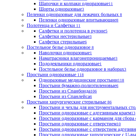
Шапочки и колпаки одноразовые
11
Шорты одноразовые
3
Пеленки одноразовые для лежачих больных
8
Пеленки одноразовые впитывающие
8
Полотенца и Салфетки
11
Салфетки и полотенца в рулоне
5
Салфетки нестерильные
3
Салфетки стерильные
6
Постельное белье одноразовое
8
Наволочки одноразовые
1
Наматрасники влагонепроницаемые
3
Пододеяльники одноразовые
1
Постельное белье одноразовое в наборах
3
Простыни одноразовые
118
Одноразовые медицинские простыни
118
Простыни бумажно-полиэтиленовые
6
Простыни из Спанбонда
106
Простыни из Спанлейса
6
Простыни хирургические стерильные
86
Простыни и чехлы для инструментальных сто
Простыни одноразовые с адгезивным краем
13
Простыни одноразовые с карманом для сбора
Простыни одноразовые с отверстием
10
Простыни одноразовые с отверстием адгезив
Простыни одноразовые хирургические с U-в