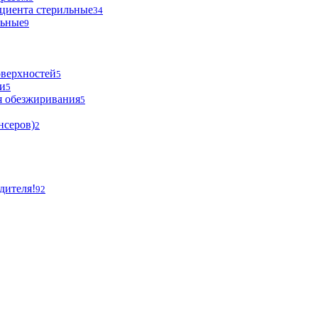
циента стерильные
34
льные
9
оверхностей
5
и
5
я обезжиривания
5
нсеров)
2
дителя!
92