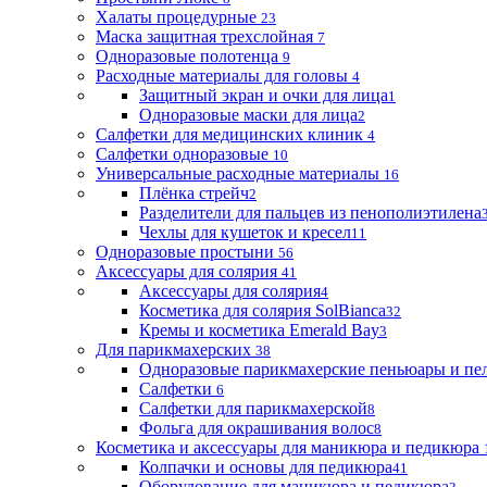
Халаты процедурные
23
Маска защитная трехслойная
7
Одноразовые полотенца
9
Расходные материалы для головы
4
Защитный экран и очки для лица
1
Одноразовые маски для лица
2
Салфетки для медицинских клиник
4
Салфетки одноразовые
10
Универсальные расходные материалы
16
Плёнка стрейч
2
Разделители для пальцев из пенополиэтилена
Чехлы для кушеток и кресел
11
Одноразовые простыни
56
Аксессуары для солярия
41
Аксессуары для солярия
4
Косметика для солярия SolBianca
32
Кремы и косметика Emerald Bay
3
Для парикмахерских
38
Одноразовые парикмахерские пеньюары и пе
Салфетки
6
Салфетки для парикмахерской
8
Фольга для окрашивания волос
8
Косметика и аксессуары для маникюра и педикюра
Колпачки и основы для педикюра
41
Оборудование для маникюра и педикюра