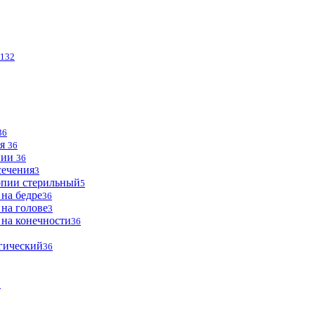
132
36
ья
36
опии
36
сечения
3
опии стерильный
5
 на бедре
36
 на голове
3
 на конечности
36
огический
36
2