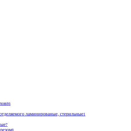
лов
86
 отделяемого ламинированые, стерильные
1
ные
7
ырезом
8