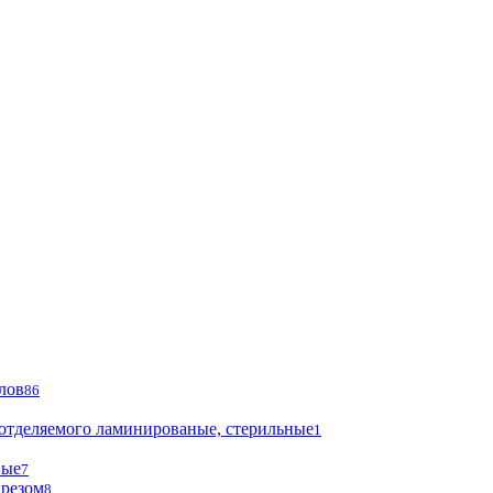
лов
86
 отделяемого ламинированые, стерильные
1
ные
7
ырезом
8