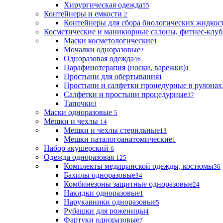
Хирургическая одежда
55
Контейнеры и емкости
2
Контейнеры для сбора биологических жидкос
Косметические и маникюрные салоны, фитнес-клуб
Маски косметологические
1
Мочалки одноразовые
2
Одноразовая одежда
46
Парафинотерапия (носки, варежки)
1
Простыни для обертывания
1
Простыни и салфетки процедурные в рулонах
Салфетки и простыни процедурные
37
Тапочки
3
Маски одноразовые
5
Мешки и чехлы
14
Мешки и чехлы стерильные
13
Мешки паталогоанатомические
1
Набор акушерский
6
Одежда одноразовая
125
Комплекты медицинской одежды, костюмы
36
Бахилы одноразовые
34
Комбинезоны защитные одноразовые
24
Накидки одноразовые
1
Нарукавники одноразовые
5
Рубашки для роженицы
4
Фартуки одноразовые
7