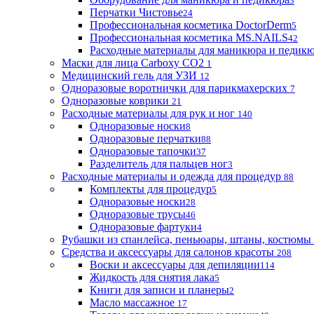
3
Перчатки Чистовье
24
Профессиональная косметика DoctorDerm
5
Профессиональная косметика MS.NAILS
42
Расходные материалы для маникюра и педик
Маски для лица Carboxy CO2
1
Медицинский гель для УЗИ
12
Одноразовые воротнички для парикмахерских
7
Одноразовые коврики
21
Расходные материалы для рук и ног
140
Одноразовые носки
8
Одноразовые перчатки
88
Одноразовые тапочки
37
Разделитель для пальцев ног
3
Расходные материалы и одежда для процедур
88
Комплекты для процедур
5
Одноразовые носки
28
Одноразовые трусы
46
Одноразовые фартуки
4
Рубашки из спанлейса, пеньюары, штаны, костюмы
Средства и аксессуары для салонов красоты
208
Воски и аксессуары для депиляции
114
Жидкость для снятия лака
5
Книги для записи и планеры
2
Масло массажное
17