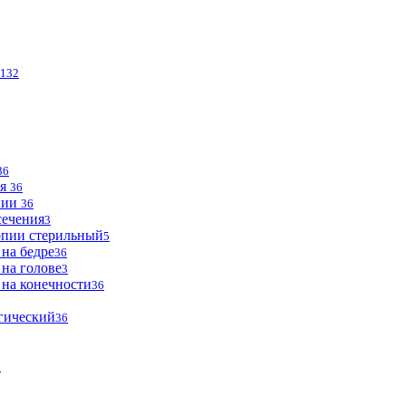
132
36
ья
36
опии
36
сечения
3
опии стерильный
5
 на бедре
36
 на голове
3
 на конечности
36
огический
36
2