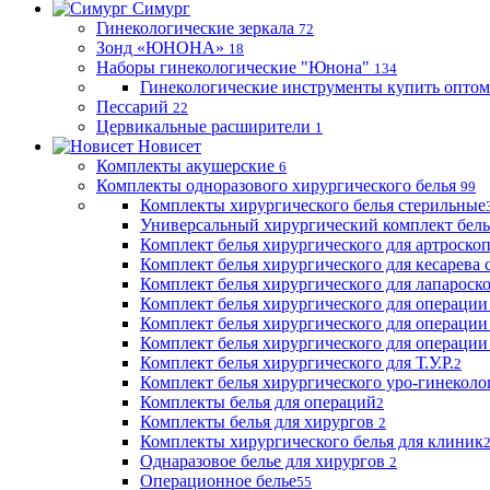
Симург
Гинекологические зеркала
72
Зонд «ЮНОНА»
18
Наборы гинекологические "Юнона"
134
Гинекологические инструменты купить оптом
Пессарий
22
Цервикальные расширители
1
Новисет
Комплекты акушерские
6
Комплекты одноразового хирургического белья
99
Комплекты хирургического белья стерильные
Универсальный хирургический комплект бел
Комплект белья хирургического для артроск
Комплект белья хирургического для кесарева 
Комплект белья хирургического для лапароск
Комплект белья хирургического для операции
Комплект белья хирургического для операции
Комплект белья хирургического для операции
Комплект белья хирургического для Т.У.Р.
2
Комплект белья хирургического уро-гинекол
Комплекты белья для операций
2
Комплекты белья для хирургов
2
Комплекты хирургического белья для клиник
Однаразовое белье для хирургов
2
Операционное белье
55