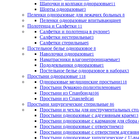
Шапочки и колпаки одноразовые
11
Шорты одноразовые
3
Пеленки одноразовые для лежачих больных
8
Пеленки одноразовые впитывающие
8
Полотенца и Салфетки
11
Салфетки и полотенца в рулоне
5
Салфетки нестерильные
3
Салфетки стерильные
6
Постельное белье одноразовое
8
Наволочки одноразовые
1
Наматрасники влагонепроницаемые
3
Пододеяльники одноразовые
1
Постельное белье одноразовое в наборах
3
Простыни одноразовые
118
Одноразовые медицинские простыни
118
Простыни бумажно-полиэтиленовые
6
Простыни из Спанбонда
106
Простыни из Спанлейса
6
Простыни хирургические стерильные
86
Простыни и чехлы для инструментальных сто
Простыни одноразовые с адгезивным краем
13
Простыни одноразовые с карманом для сбора
Простыни одноразовые с отверстием
10
Простыни одноразовые с отверстием адгезив
Простыни одноразовые хирургические с U-в