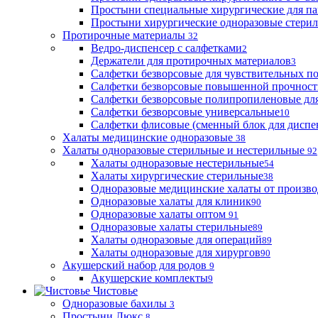
Простыни специальные хирургические для па
Простыни хирургические одноразовые стери
Протирочные материалы
32
Ведро-диспенсер с салфетками
2
Держатели для протирочных материалов
3
Салфетки безворсовые для чувствительных п
Салфетки безворсовые повышенной прочност
Салфетки безворсовые полипропиленовые дл
Салфетки безворсовые универсальные
10
Салфетки флисовые (сменный блок для диспе
Халаты медицинские одноразовые
38
Халаты одноразовые стерильные и нестерильные
92
Халаты одноразовые нестерильные
54
Халаты хирургические стерильные
38
Одноразовые медицинские халаты от произво
Одноразовые халаты для клиник
90
Одноразовые халаты оптом
91
Одноразовые халаты стерильные
89
Халаты одноразовые для операций
89
Халаты одноразовые для хирургов
90
Акушерский набор для родов
9
Акушерские комплекты
9
Чистовье
Одноразовые бахилы
3
Простыни Люкс
8