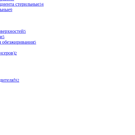
циента стерильные
34
льные
9
оверхностей
5
и
5
я обезжиривания
5
нсеров)
2
дителя!
92