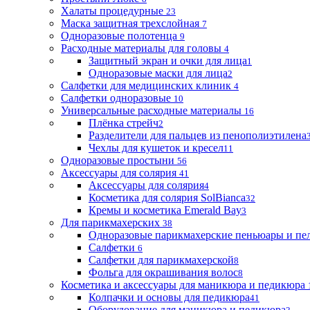
Халаты процедурные
23
Маска защитная трехслойная
7
Одноразовые полотенца
9
Расходные материалы для головы
4
Защитный экран и очки для лица
1
Одноразовые маски для лица
2
Салфетки для медицинских клиник
4
Салфетки одноразовые
10
Универсальные расходные материалы
16
Плёнка стрейч
2
Разделители для пальцев из пенополиэтилена
Чехлы для кушеток и кресел
11
Одноразовые простыни
56
Аксессуары для солярия
41
Аксессуары для солярия
4
Косметика для солярия SolBianca
32
Кремы и косметика Emerald Bay
3
Для парикмахерских
38
Одноразовые парикмахерские пеньюары и пе
Салфетки
6
Салфетки для парикмахерской
8
Фольга для окрашивания волос
8
Косметика и аксессуары для маникюра и педикюра
Колпачки и основы для педикюра
41
Оборудование для маникюра и педикюра