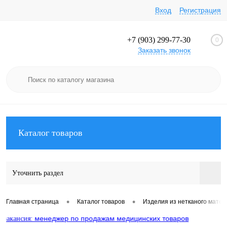
Вход
Регистрация
+7 (903) 299-77-30
0
Заказать звонок
Каталог товаров
Уточнить раздел
•
•
Главная страница
Каталог товаров
Изделия из нетканого мате
менеджер по продажам медицинских товаров
нсия: