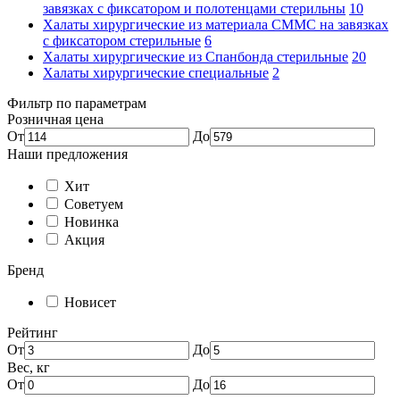
завязках с фиксатором и полотенцами стерильны
10
Халаты хирургические из материала СММС на завязках
с фиксатором стерильные
6
Халаты хирургические из Спанбонда стерильные
20
Халаты хирургические специальные
2
Фильтр по параметрам
Розничная цена
От
До
Наши предложения
Хит
Советуем
Новинка
Акция
Бренд
Новисет
Рейтинг
От
До
Вес, кг
От
До