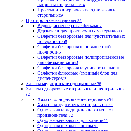
пациента стерильные
34
Простыни хирургические одноразовые
стерильные
9
Протирочные материалы
32
Ведро-диспенсер с салфетками
2
Держатели для протирочных материалов
3
Салфетки безворсовые для чувствительных
поверхностей
5
Салфетки безворсовые повышенной
прочности
5
Салфетки безворсовые полипропиленовые
для обезжиривания
5
Салфетки безворсовые универсальные
10
Салфетки флисовые (сменный блок для
диспенсеров)
2
Халаты медицинские одноразовые
38
Халаты одноразовые стерильные и нестерильные
92
Халаты одноразовые нестерильные
54
Халаты хирургические стерильные
38
Одноразовые медицинские халаты от
производителя!
92
Одноразовые халаты для клиник
90
Одноразовые халаты оптом
91
Одноразовые халаты стерильные