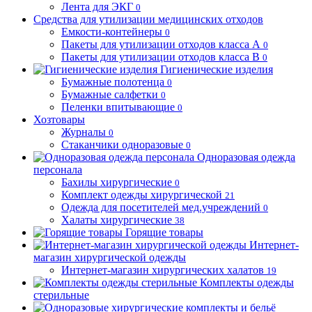
Лента для ЭКГ
0
Средства для утилизации медицинских отходов
Емкости-контейнеры
0
Пакеты для утилизации отходов класса А
0
Пакеты для утилизации отходов класса В
0
Гигиенические изделия
Бумажные полотенца
0
Бумажные салфетки
0
Пеленки впитывающие
0
Хозтовары
Журналы
0
Стаканчики одноразовые
0
Одноразовая одежда
персонала
Бахилы хирургические
0
Комплект одежды хирургической
21
Одежда для посетителей мед.учреждений
0
Халаты хирургические
38
Горящие товары
Интернет-
магазин хирургической одежды
Интернет-магазин хирургических халатов
19
Комплекты одежды
стерильные