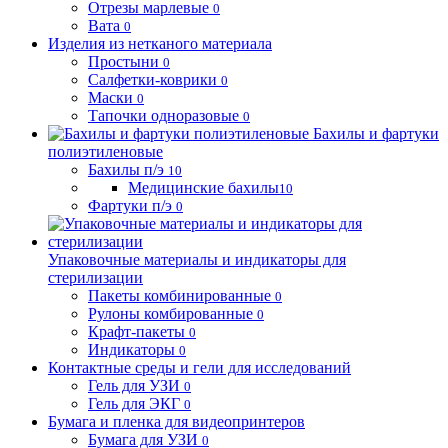
Отрезы марлевые
0
Вата
0
Изделия из нетканого материала
Простыни
0
Салфетки-коврики
0
Маски
0
Тапочки одноразовые
0
Бахилы и фартуки
полиэтиленовые
Бахилы п/э
10
Медицинские бахилы
10
Фартуки п/э
0
Упаковочные материалы и индикаторы для
стерилизации
Пакеты комбинированные
0
Рулоны комбированные
0
Крафт-пакеты
0
Индикаторы
0
Контактные среды и гели для исследований
Гель для УЗИ
0
Гель для ЭКГ
0
Бумага и пленка для видеопринтеров
Бумага для УЗИ
0