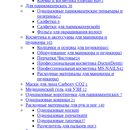
Кремы и косметика Emerald Bay
3
Для парикмахерских
38
Одноразовые парикмахерские пеньюары и
пелерины
12
Салфетки
6
Салфетки для парикмахерской
8
Фольга для окрашивания волос
8
Косметика и аксессуары для маникюра и
педикюра
165
Колпачки и основы для педикюра
41
Оборудование для маникюра и педикюра
3
Перчатки Чистовье
24
Профессиональная косметика DoctorDerm
5
Профессиональная косметика MS.NAILS
42
Расходные материалы для маникюра и
педикюра
5
Маски для лица Carboxy CO2
1
Медицинский гель для УЗИ
12
Одноразовые воротнички для парикмахерских
7
Одноразовые коврики
21
Расходные материалы для рук и ног
140
Одноразовые носки
8
Одноразовые перчатки
88
Одноразовые тапочки
37
Разделитель для пальцев ног
3