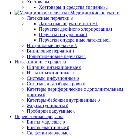
Хозтовары
36
Хозтовары и средства гигиены
32
Медицинские перчатки
Латексные перчатки
8
Латексные перчатки оптом
1
Перчатки двойного хлорирования
1
Перчатки опудренные
1
Перчатки опудренные латексные
1
Нитриловые перчатки
3
Виниловые перчатки
1
Полиэтиленовые перчатки
1
Инъекционные средства
Шприцы инъекционные
0
Иглы инъекционные
0
Системы инфузионные
0
Системы для забора крови
0
Катетеры перифирические с дополнительным
портом
0
Катетеры-бабочки внутривенные
0
Жгуты-турникеты
0
Пробирки вакуумные
0
Перевязочные средства
Бинты марлевые
0
Бинты эластичные
0
Салфетки марлевые
0