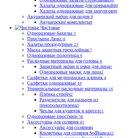
89
Халаты одноразовые для операций
89
Халаты одноразовые для хирургов
90
Акушерский набор для родов
9
Акушерские комплекты
9
Чистовье
Одноразовые бахилы
3
Простыни Люкс
8
Халаты процедурные
23
Маска защитная трехслойная
7
Одноразовые полотенца
9
Расходные материалы для головы
4
Защитный экран и очки для лица
1
Одноразовые маски для лица
2
Салфетки для медицинских клиник
4
Салфетки одноразовые
10
Универсальные расходные материалы
16
Плёнка стрейч
2
Разделители для пальцев из
пенополиэтилена
3
Чехлы для кушеток и кресел
11
Одноразовые простыни
56
Аксессуары для солярия
41
Аксессуары для солярия
4
Косметика для солярия SolBianca
32