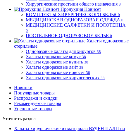
Хирургические простыни общего назначения
8
Продукция Новисет
КОМПЛЕКТЫ ХИРУРГИЧЕСКОГО БЕЛЬЯ
0
МЕДИЦИНСКАЯ ОДНОРАЗОВАЯ ОДЕЖДА
0
МЕДИЦИНСКИЕ САЛФЕТКИ И ПОЛОТЕНЦА
0
ПОСТЕЛЬНОЕ ОДНОРАЗОВОЕ БЕЛЬЕ
0
Халаты одноразовые
стерильные
Одноразовые халаты для хирургов
38
Халаты одноразовые комус
38
Халаты одноразовые купить
38
Халаты одноразовые лайт
38
Халаты одноразовые новосет
38
Халаты одноразовые хирургических
38
Новинки
Популярные товары
Распродажи и скидки
Рекомендуемые товары
Уцененные товары
Уточнить раздел
Халаты хирургические из материала ВУДЕН ПАЛП на