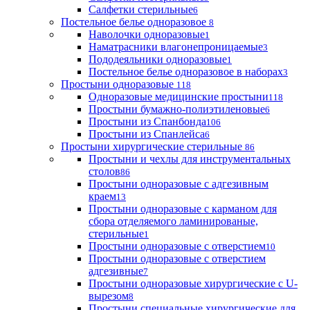
Салфетки стерильные
6
Постельное белье одноразовое
8
Наволочки одноразовые
1
Наматрасники влагонепроницаемые
3
Пододеяльники одноразовые
1
Постельное белье одноразовое в наборах
3
Простыни одноразовые
118
Одноразовые медицинские простыни
118
Простыни бумажно-полиэтиленовые
6
Простыни из Спанбонда
106
Простыни из Спанлейса
6
Простыни хирургические стерильные
86
Простыни и чехлы для инструментальных
столов
86
Простыни одноразовые с адгезивным
краем
13
Простыни одноразовые с карманом для
сбора отделяемого ламинированые,
стерильные
1
Простыни одноразовые с отверстием
10
Простыни одноразовые с отверстием
адгезивные
7
Простыни одноразовые хирургические с U-
вырезом
8
Простыни специальные хирургические для