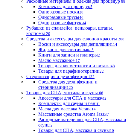
Расходные материалы и одежда для процедур
88
Комплекты для процедур
5
Одноразовые носки
28
Одноразовые трусы
46
Одноразовые фартуки
4
Рубашки из спанлейса, пеньюары, штаны,
костюмы
20
Средства и аксессуары для салонов красоты
208
Воски и аксессуары для депиляции
114
Жидкость для снятия лака
5
Книги для записи и планеры
2
Масло массажное
17
Товары для косметологии и визажа
48
Товары для парафинотерапии
22
Стерилизация и дезинфекция
132
Средства для дезинфекции и
стерилизации
125
Товары для СПА, массажа и сауны
66
Аксессуары для СПА и массажа
2
Комплекты для сауны и бани
1
Масла для массажа Verana
14
Массажные средства Aroma Jazz
37
Расходные материалы для СПА, массажа и
сауны
2
Товары для СПА, массажа и сауны
10