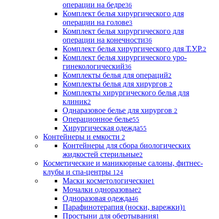
операции на бедре
36
Комплект белья хирургического для
операции на голове
3
Комплект белья хирургического для
операции на конечности
36
Комплект белья хирургического для Т.У.Р.
2
Комплект белья хирургического уро-
гинекологический
36
Комплекты белья для операций
2
Комплекты белья для хирургов
2
Комплекты хирургического белья для
клиник
2
Однаразовое белье для хирургов
2
Операционное белье
55
Хирургическая одежда
55
Контейнеры и емкости
2
Контейнеры для сбора биологических
жидкостей стерильные
2
Косметические и маникюрные салоны, фитнес-
клубы и спа-центры
124
Маски косметологические
1
Мочалки одноразовые
2
Одноразовая одежда
46
Парафинотерапия (носки, варежки)
1
Простыни для обертывания
1