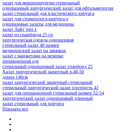
халат для микрохирургии стерильный
одноразовый хирургический халат для офтальмологии
халат стерильный для пластического хирурга
халат для стоматолога-хирурга о
одноразовые халаты для медицины
халат Лайт тип-1
халат из спанбонда 25 гр
хирургическая одежда одноразовая
стерильный халат 48 размер
медицинский халат на завязках
халат с манжетами на резинке
операционная оде
стерильный одноразовый халат спанбонд 25
Халат хирургический защитный р.48-50
длина 140см
халат хирургический защитный стерильный
стерильный хирургический халат плотность 42
халат для операционной стерильный размер 52-54
хирургический халат одноразовый длинный
халат стерильный для хирурга
Показать все