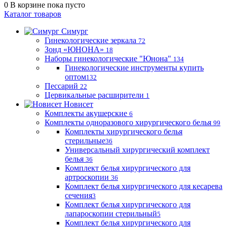
0
В корзине
пока пусто
Каталог товаров
Симург
Гинекологические зеркала
72
Зонд «ЮНОНА»
18
Наборы гинекологические "Юнона"
134
Гинекологические инструменты купить
оптом
132
Пессарий
22
Цервикальные расширители
1
Новисет
Комплекты акушерские
6
Комплекты одноразового хирургического белья
99
Комплекты хирургического белья
стерильные
36
Универсальный хирургический комплект
белья
36
Комплект белья хирургического для
артроскопии
36
Комплект белья хирургического для кесарева
сечения
3
Комплект белья хирургического для
лапароскопии стерильный
5
Комплект белья хирургического для