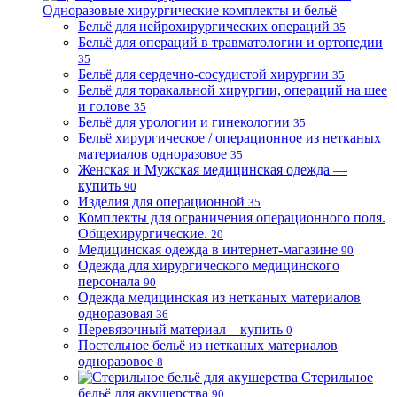
Одноразовые хирургические комплекты и бельё
Бельё для нейрохирургических операций
35
Бельё для операций в травматологии и ортопедии
35
Бельё для сердечно-сосудистой хирургии
35
Бельё для торакальной хирургии, операций на шее
и голове
35
Бельё для урологии и гинекологии
35
Бельё хирургическое / операционное из нетканых
материалов одноразовое
35
Женская и Мужская медицинская одежда —
купить
90
Изделия для операционной
35
Комплекты для ограничения операционного поля.
Общехирургические.
20
Медицинская одежда в интернет-магазине
90
Одежда для хирургического медицинского
персонала
90
Одежда медицинская из нетканых материалов
одноразовая
36
Перевязочный материал – купить
0
Постельное бельё из нетканых материалов
одноразовое
8
Стерильное
бельё для акушерства
90