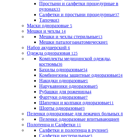
Простыни и салфетки процедурные в
рулонах
33
Салфетки и простыни процедурные
37
Тапочки
3
Маски одноразовые
5
Мешки и чехлы
14
Мешки и чехлы стерильные
13
Мешки паталогоанатомические
1
Набор акушерский
6
Одежда одноразовая
125
Комплекты медицинской одежды,
костюмы
36
Бахилы одноразовые
34
Комбинезоны защитные одноразовые
24
Накидки одноразовые
1
Нарукавники одноразовые
5
Рубашки для роженицы
4
Фартуки одноразовые
7
Шапочки и колпаки одноразовые
11
Шорты одноразовые
3
Пеленки одноразовые для лежачих больных
8
Пеленки одноразовые впитывающие
8
Полотенца и Салфетки
11
Салфетки и полотенца в рулоне
5
Салфетки нестерильные
3