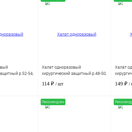
В корзину
В корзину
Сравнение
Купить в 1 клик
Сравнение
Купить в
Под заказ
В избранное
Под заказ
В избра
овый
Халат одноразовый
Халат о
защитный р.52-54,
хирургический защитный р.48-50,
хирургич
/м2, рукав на
спанбонд пл.42г/м2, рукав на
62, спан
114 ₽
149 ₽
/ шт
/
льный
резинке, стерильный
манжете
Рекомендуем
Рекоменд
В корзину
В корзину
Сравнение
Купить в 1 клик
Сравнение
Купить в