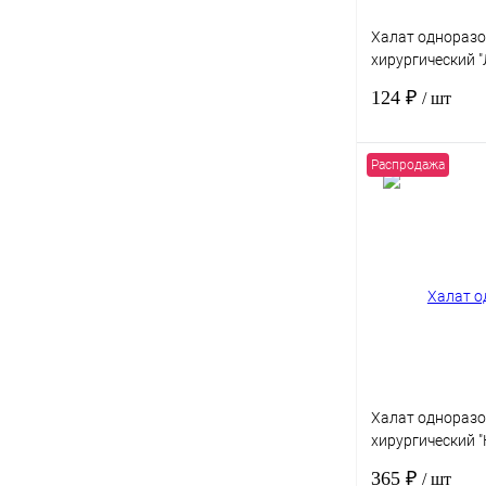
Халат однораз
хирургический "Л
58, спанбонд пл
124 ₽
/ шт
манжете, стери
Распродажа
Купить в 1 клик
В избранное
Халат однораз
хирургический 
Стандарт" р-р.4
365 ₽
/ шт