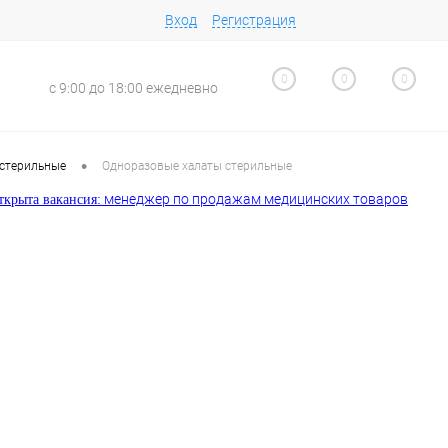
Вход
Регистрация
0
0
0
с 9:00 до 18:00 ежедневно
•
естерильные
Одноразовые халаты стерильные
менеджер по продажам медицинских товаров
кансия: