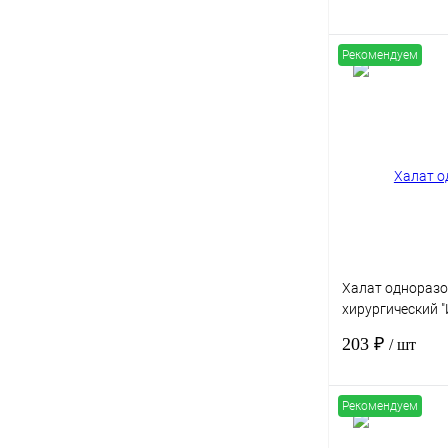
пл.68г/м2, сте
Рекомендуем
Купить в 1 клик
В избранное
Халат однораз
хирургический "
р.56-58, рукав 
203 ₽
/ шт
пл.42г/м2, сте
Рекомендуем