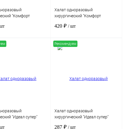
дноразовый
Халат одноразовый
ческий "Комфорт
хирургический "Комфорт
" р-р.52-54, вуденпалп
Стандарт" р-р.48-50, вуденпалп
420 ₽
 шт
/ шт
2, стерильный
пл.68г/м2, стерильный
уем
Рекомендуем
В корзину
В корзину
 1 клик
Сравнение
Купить в 1 клик
Сравнение
нное
Под заказ
В избранное
Под заказ
дноразовый
Халат одноразовый
еский "Идеал супер"
хирургический "Идеал супер"
 рукав на манжете, СММС
р.48-50, рукав на манжете, СММС
287 ₽
 шт
/ шт