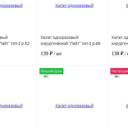
Под заказ
В избранное
Под заказ
В избра
овый
Халат одноразовый
Халат о
айт" тип-2 р.52-
хирургический "Лайт" тип-2 р.48-
хирургич
.42г/м2, рукав на
50, спанбонд пл.42г/м2, рукав на
46, спан
139 ₽
138 ₽
/ шт
/
льный
манжете, стерильный
манжете
Рекомендуем
Распрода
В корзину
В корзину
Сравнение
Купить в 1 клик
Сравнение
Купить в
Под заказ
В избранное
Под заказ
В избра