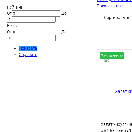
Показать все
Рейтинг
От
До
Сортировать п
Вес, кг
От
До
Показать
Сбросить
Рекомендуем
Халат хирургич
р.56-58, длина 1