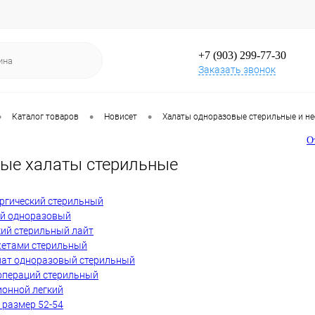
+7 (903) 299-77-30
Заказать звонок
•
•
•
Каталог товаров
Новисет
Халаты одноразовые стерильные и н
Открыта ва
ые халаты стерильные
ургический стерильный
ий одноразовый
кий стерильный лайт
жетами стерильный
лат одноразовый стерильный
операций стерильный
ионной легкий
 размер 52-54