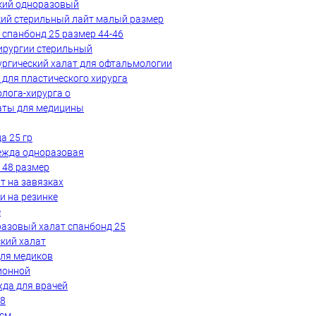
кий одноразовый
кий стерильный лайт малый размер
 спанбонд 25 размер 44-46
ирургии стерильный
ргический халат для офтальмологии
 для пластического хирурга
олога-хирурга о
аты для медицины
а 25 гр
ежда одноразовая
 48 размер
т на завязках
и на резинке
е
азовый халат спанбонд 25
ский халат
ля медиков
ионной
да для врачей
58
 см