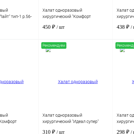
овый
Халат одноразовый
Халат о
айт" тип-1 р.56-
хирургический "Комфорт
хирурги
.25г/м2, рукав на
Стандарт" р-р.56-58, вуденпалп
Стандарт
450 ₽
438 ₽
/ шт
/
льный
пл.68г/м2, стерильный
пл.68г/м
Рекомендуем
Рекоменд
В корзину
В корзину
Сравнение
Купить в 1 клик
Сравнение
Купить в
Под заказ
В избранное
Под заказ
В избра
овый
Халат одноразовый
Халат о
"Комфорт
хирургический "Идеал супер"
хирургич
4-46, вуденпалп
р.56-58, рукав на манжете, СММС
р.52-54,
310 ₽
298 ₽
/ шт
/