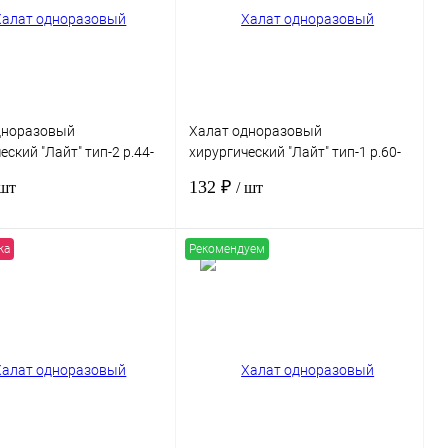
нное
Под заказ
В избранное
Под заказ
дноразовый
Халат одноразовый
еский "Лайт" тип-2 р.44-
хирургический "Лайт" тип-1 р.60-
бонд пл.42г/м2, рукав на
62, спанбонд пл.25г/м2, рукав на
132 ₽
 шт
/ шт
, стерильный
манжете, стерильный
жа
Рекомендуем
В корзину
В корзину
 1 клик
Сравнение
Купить в 1 клик
Сравнение
нное
Под заказ
В избранное
Под заказ