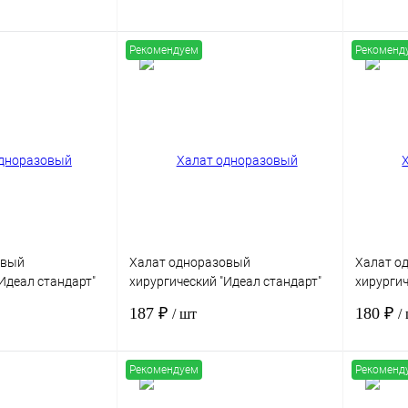
рильный
пл.42г/м2, стерильный
пл.42г/м
Рекомендуем
Рекоменд
В корзину
В корзину
Сравнение
Купить в 1 клик
Сравнение
Купить в
Под заказ
В избранное
Под заказ
В избра
овый
Халат одноразовый
Халат о
Идеал стандарт"
хирургический "Идеал стандарт"
хирургич
на манжете, СММС
р.52-54, рукав на манжете, СММС
р.48-50,
187 ₽
180 ₽
/ шт
/
рильный
пл.42г/м2, стерильный
пл,42г/м
Рекомендуем
Рекоменд
В корзину
В корзину