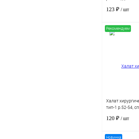
стерильный
123 ₽
/ шт
Рекомендуем
Купить в 1 клик
В избранное
Халат хирургиче
тип-1 р.52-54, с
м2, рукав на ма
120 ₽
/ шт
стерильный
Новинка