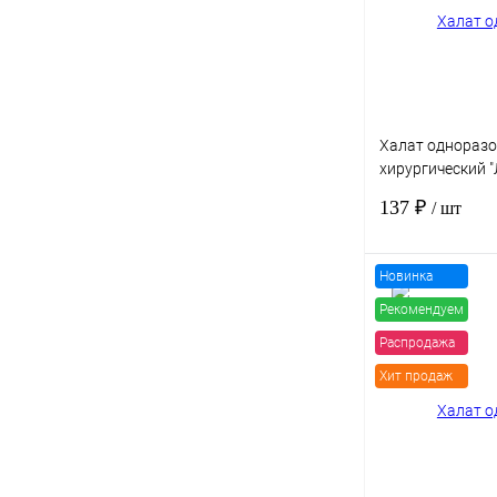
В избранное
Халат однораз
хирургический "Л
54, спанбонд пл
137 ₽
/ шт
манжете, стери
Новинка
Рекомендуем
Распродажа
Купить в 1 клик
Хит продаж
В избранное