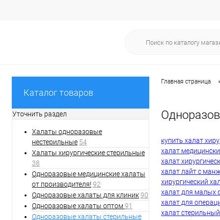
Главная страница
Каталог товаров
Одноразов
Уточнить раздел
Халаты одноразовые
купить халат хир
нестерильные
54
халат медицинск
Халаты хирургические стерильные
халат хирургичес
38
халат лайт с ман
Одноразовые медицинские халаты
хирургический ха
от производителя!
92
халат для малых 
Одноразовые халаты для клиник
90
халат для операц
Одноразовые халаты оптом
91
халат стерильный
Одноразовые халаты стерильные