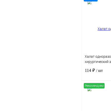
Купить в 1 клик
В избранное
Халат однораз
хирургический 
спанбонд пл.42г
114 ₽
/ шт
резинке, стери
Рекомендуем
Купить в 1 клик