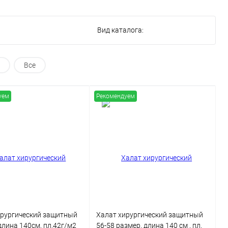
Вид каталога:
Все
уем
Рекомендуем
ирургический защитный
Халат хирургический защитный
 длина 140см, пл.42г/м2
56-58 размер, длина 140 см , пл.