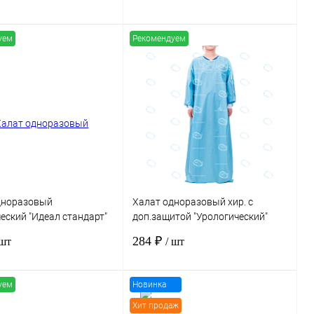
2, стерильный
пл.42г/м2, стерильный
уем
Рекомендуем
В корзину
В корзину
 1 клик
Сравнение
Купить в 1 клик
Сравнение
нное
Под заказ
В избранное
Под заказ
дноразовый
Халат одноразовый хир. с
еский "Идеал стандарт"
доп.защитой "Урологический"
 рукав на манжете, СММС
р.52-54, СММС пл.42г/м2,
284 ₽
 шт
/ шт
2, стерильный
стерильный
уем
Новинка
В корзину
В корзину
Хит продаж