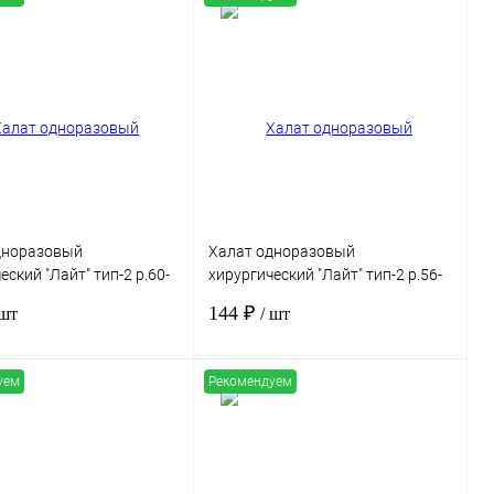
В корзину
В корзину
 1 клик
Сравнение
Купить в 1 клик
Сравнение
нное
Под заказ
В избранное
Под заказ
дноразовый
Халат одноразовый
еский "Лайт" тип-2 р.60-
хирургический "Лайт" тип-2 р.56-
бонд пл.42г/м2, рукав на
58, спанбонд пл.42г/м2, рукав на
144 ₽
 шт
/ шт
, стерильный
манжете, стерильный
уем
Рекомендуем
В корзину
В корзину
 1 клик
Сравнение
Купить в 1 клик
Сравнение