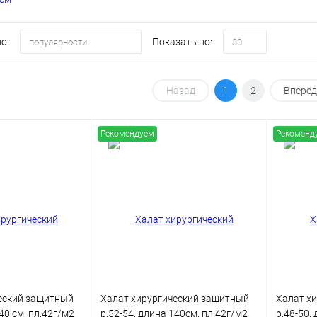
о:
Показать по:
популярности
30
Назад
1
2
Вперед
Рекомендуем
Рекоменд
еский защитный
Халат хирургический защитный
Халат х
40 см, пл.42г/м2
р.52-54, длина 140см, пл.42г/м2
р.48-50,