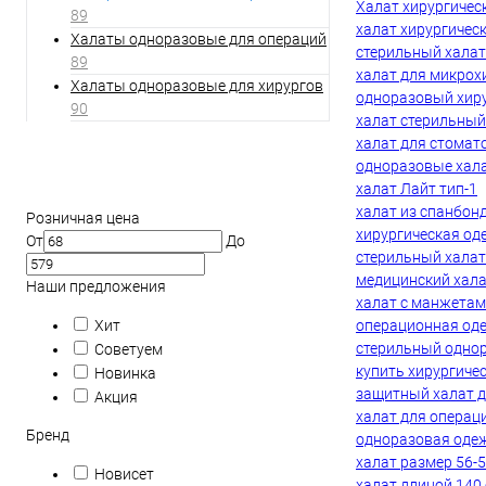
Халат хирургичес
89
халат хирургичес
Халаты одноразовые для операций
стерильный халат
89
халат для микрох
Халаты одноразовые для хирургов
одноразовый хиру
90
халат стерильный
халат для стомат
одноразовые хал
Фильтр по параметрам
халат Лайт тип-1
халат из спанбонд
Розничная цена
хирургическая од
От
До
стерильный халат
медицинский хала
Наши предложения
халат с манжетам
Хит
операционная од
стерильный однор
Советуем
купить хирургиче
Новинка
защитный халат д
Акция
халат для операц
Бренд
одноразовая одеж
халат размер 56-
Новисет
халат длиной 140