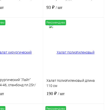
ный
42г/м2
93 ₽
 шт
/ шт
уем
Рекомендуем
В корзину
В корзину
 1 клик
Сравнение
Купить в 1 клик
Сравнение
нное
Под заказ
В избранное
Под заказ
рургический "Лайт"
Халат полиэтиленовый длина
44-46, спанбонд пл.25г/
110 см
в на манжете,
190 ₽
 шт
/ шт
ный
уем
Рекомендуем