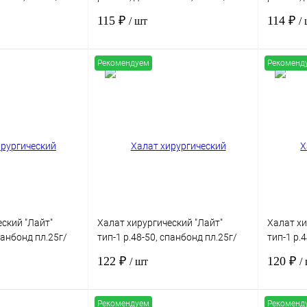
стерильный
стериль
115 ₽
114 ₽
/ шт
/
Рекомендуем
Рекоменд
В корзину
В корзину
Сравнение
Купить в 1 клик
Сравнение
Купить в
Под заказ
В избранное
Под заказ
В избра
ский "Лайт"
Халат хирургический "Лайт"
Халат хи
панбонд пл.25г/
тип-1 р.48-50, спанбонд пл.25г/
тип-1 р.
нжете,
м2, рукав на манжете,
м2, рука
122 ₽
120 ₽
/ шт
/
стерильный
стериль
Рекомендуем
Рекоменд