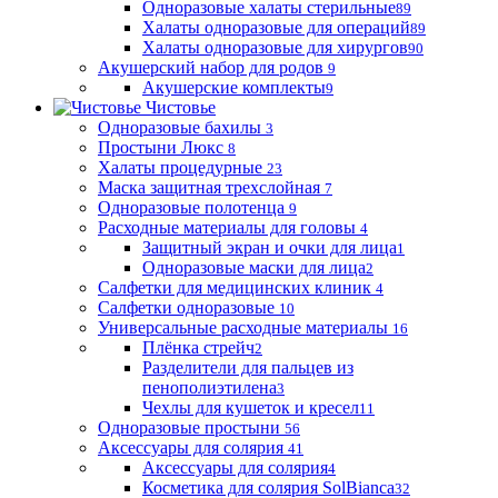
Одноразовые халаты стерильные
89
Халаты одноразовые для операций
89
Халаты одноразовые для хирургов
90
Акушерский набор для родов
9
Акушерские комплекты
9
Чистовье
Одноразовые бахилы
3
Простыни Люкс
8
Халаты процедурные
23
Маска защитная трехслойная
7
Одноразовые полотенца
9
Расходные материалы для головы
4
Защитный экран и очки для лица
1
Одноразовые маски для лица
2
Салфетки для медицинских клиник
4
Салфетки одноразовые
10
Универсальные расходные материалы
16
Плёнка стрейч
2
Разделители для пальцев из
пенополиэтилена
3
Чехлы для кушеток и кресел
11
Одноразовые простыни
56
Аксессуары для солярия
41
Аксессуары для солярия
4
Косметика для солярия SolBianca
32