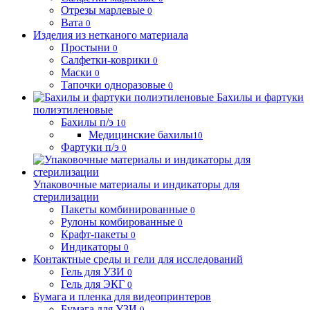
Отрезы марлевые
0
Вата
0
Изделия из нетканого материала
Простыни
0
Салфетки-коврики
0
Маски
0
Тапочки одноразовые
0
Бахилы и фартуки
полиэтиленовые
Бахилы п/э
10
Медицинские бахилы
10
Фартуки п/э
0
Упаковочные материалы и индикаторы для
стерилизации
Пакеты комбинированные
0
Рулоны комбированные
0
Крафт-пакеты
0
Индикаторы
0
Контактные среды и гели для исследований
Гель для УЗИ
0
Гель для ЭКГ
0
Бумага и пленка для видеопринтеров
Бумага для УЗИ
0