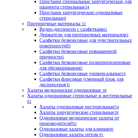
Простыни специальные хирургические для
пациента стерильные
34
Простыни хирургические одноразовые
стерильные
9
Протирочные материалы
32
Ведро-диспенсер с салфетками
2
Держатели для протирочных материалов
3
Салфетки безворсовые для чувствительных
поверхностей
5
Салфетки безворсовые повышенной
прочности
5
Салфетки безворсовые полипропиленовые
для обезжиривания
5
Салфетки безворсовые универсальные
10
Салфетки флисовые (сменный блок для
диспенсеров)
2
Халаты медицинские одноразовые
38
Халаты одноразовые стерильные и нестерильные
92
Халаты одноразовые нестерильные
54
Халаты хирургические стерильные
38
Одноразовые медицинские халаты от
производителя!
92
Одноразовые халаты для клиник
90
Одноразовые халаты оптом
91