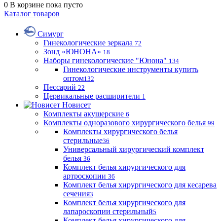
0
В корзине
пока пусто
Каталог товаров
Симург
Гинекологические зеркала
72
Зонд «ЮНОНА»
18
Наборы гинекологические "Юнона"
134
Гинекологические инструменты купить
оптом
132
Пессарий
22
Цервикальные расширители
1
Новисет
Комплекты акушерские
6
Комплекты одноразового хирургического белья
99
Комплекты хирургического белья
стерильные
36
Универсальный хирургический комплект
белья
36
Комплект белья хирургического для
артроскопии
36
Комплект белья хирургического для кесарева
сечения
3
Комплект белья хирургического для
лапароскопии стерильный
5
Комплект белья хирургического для