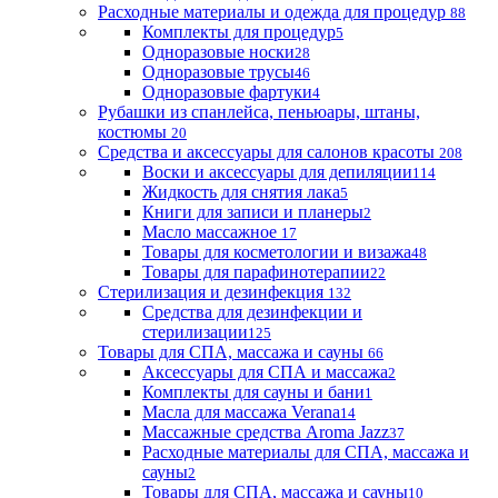
Расходные материалы и одежда для процедур
88
Комплекты для процедур
5
Одноразовые носки
28
Одноразовые трусы
46
Одноразовые фартуки
4
Рубашки из спанлейса, пеньюары, штаны,
костюмы
20
Средства и аксессуары для салонов красоты
208
Воски и аксессуары для депиляции
114
Жидкость для снятия лака
5
Книги для записи и планеры
2
Масло массажное
17
Товары для косметологии и визажа
48
Товары для парафинотерапии
22
Стерилизация и дезинфекция
132
Средства для дезинфекции и
стерилизации
125
Товары для СПА, массажа и сауны
66
Аксессуары для СПА и массажа
2
Комплекты для сауны и бани
1
Масла для массажа Verana
14
Массажные средства Aroma Jazz
37
Расходные материалы для СПА, массажа и
сауны
2
Товары для СПА, массажа и сауны
10