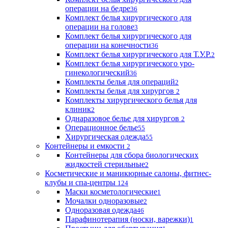
операции на бедре
36
Комплект белья хирургического для
операции на голове
3
Комплект белья хирургического для
операции на конечности
36
Комплект белья хирургического для Т.У.Р.
2
Комплект белья хирургического уро-
гинекологический
36
Комплекты белья для операций
2
Комплекты белья для хирургов
2
Комплекты хирургического белья для
клиник
2
Однаразовое белье для хирургов
2
Операционное белье
55
Хирургическая одежда
55
Контейнеры и емкости
2
Контейнеры для сбора биологических
жидкостей стерильные
2
Косметические и маникюрные салоны, фитнес-
клубы и спа-центры
124
Маски косметологические
1
Мочалки одноразовые
2
Одноразовая одежда
46
Парафинотерапия (носки, варежки)
1