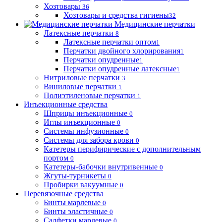
Хозтовары
36
Хозтовары и средства гигиены
32
Медицинские перчатки
Латексные перчатки
8
Латексные перчатки оптом
1
Перчатки двойного хлорирования
1
Перчатки опудренные
1
Перчатки опудренные латексные
1
Нитриловые перчатки
3
Виниловые перчатки
1
Полиэтиленовые перчатки
1
Инъекционные средства
Шприцы инъекционные
0
Иглы инъекционные
0
Системы инфузионные
0
Системы для забора крови
0
Катетеры перифирические с дополнительным
портом
0
Катетеры-бабочки внутривенные
0
Жгуты-турникеты
0
Пробирки вакуумные
0
Перевязочные средства
Бинты марлевые
0
Бинты эластичные
0
Салфетки марлевые
0