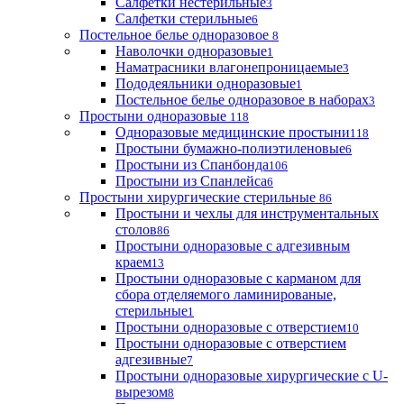
Салфетки нестерильные
3
Салфетки стерильные
6
Постельное белье одноразовое
8
Наволочки одноразовые
1
Наматрасники влагонепроницаемые
3
Пододеяльники одноразовые
1
Постельное белье одноразовое в наборах
3
Простыни одноразовые
118
Одноразовые медицинские простыни
118
Простыни бумажно-полиэтиленовые
6
Простыни из Спанбонда
106
Простыни из Спанлейса
6
Простыни хирургические стерильные
86
Простыни и чехлы для инструментальных
столов
86
Простыни одноразовые с адгезивным
краем
13
Простыни одноразовые с карманом для
сбора отделяемого ламинированые,
стерильные
1
Простыни одноразовые с отверстием
10
Простыни одноразовые с отверстием
адгезивные
7
Простыни одноразовые хирургические с U-
вырезом
8