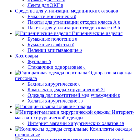
Лента для ЭКГ
0
Средства для утилизации медицинских отходов
Емкости-контейнеры
0
Пакеты для утилизации отходов класса А
0
Пакеты для утилизации отходов класса В
0
Гигиенические изделия
Бумажные полотенца
0
Бумажные салфетки
0
Пеленки впитывающие
0
Хозтовары
Журналы
0
Стаканчики одноразовые
0
Одноразовая одежда
персонала
Бахилы хирургические
0
Комплект одежды хирургической
21
Одежда для посетителей мед.учреждений
0
Халаты хирургические
38
Горящие товары
Интернет-
магазин хирургической одежды
Интернет-магазин хирургических халатов
19
Комплекты одежды
стерильные