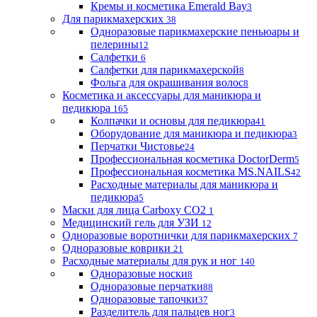
Кремы и косметика Emerald Bay
3
Для парикмахерских
38
Одноразовые парикмахерские пеньюары и
пелерины
12
Салфетки
6
Салфетки для парикмахерской
8
Фольга для окрашивания волос
8
Косметика и аксессуары для маникюра и
педикюра
165
Колпачки и основы для педикюра
41
Оборудование для маникюра и педикюра
3
Перчатки Чистовье
24
Профессиональная косметика DoctorDerm
5
Профессиональная косметика MS.NAILS
42
Расходные материалы для маникюра и
педикюра
5
Маски для лица Carboxy CO2
1
Медицинский гель для УЗИ
12
Одноразовые воротнички для парикмахерских
7
Одноразовые коврики
21
Расходные материалы для рук и ног
140
Одноразовые носки
8
Одноразовые перчатки
88
Одноразовые тапочки
37
Разделитель для пальцев ног
3