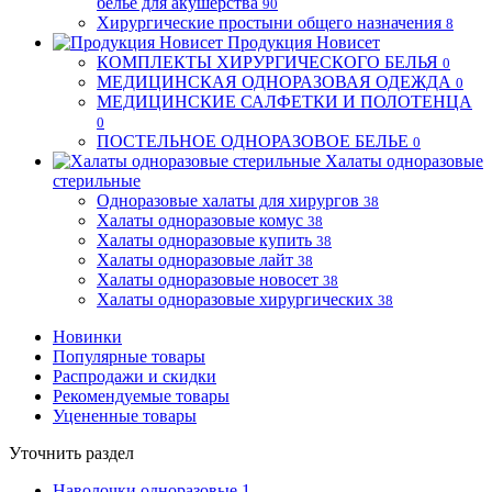
бельё для акушерства
90
Хирургические простыни общего назначения
8
Продукция Новисет
КОМПЛЕКТЫ ХИРУРГИЧЕСКОГО БЕЛЬЯ
0
МЕДИЦИНСКАЯ ОДНОРАЗОВАЯ ОДЕЖДА
0
МЕДИЦИНСКИЕ САЛФЕТКИ И ПОЛОТЕНЦА
0
ПОСТЕЛЬНОЕ ОДНОРАЗОВОЕ БЕЛЬЕ
0
Халаты одноразовые
стерильные
Одноразовые халаты для хирургов
38
Халаты одноразовые комус
38
Халаты одноразовые купить
38
Халаты одноразовые лайт
38
Халаты одноразовые новосет
38
Халаты одноразовые хирургических
38
Новинки
Популярные товары
Распродажи и скидки
Рекомендуемые товары
Уцененные товары
Уточнить раздел
Наволочки одноразовые
1