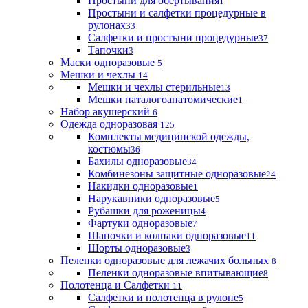
Простыни для обертывания
1
Простыни и салфетки процедурные в
рулонах
33
Салфетки и простыни процедурные
37
Тапочки
3
Маски одноразовые
5
Мешки и чехлы
14
Мешки и чехлы стерильные
13
Мешки паталогоанатомические
1
Набор акушерский
6
Одежда одноразовая
125
Комплекты медицинской одежды,
костюмы
36
Бахилы одноразовые
34
Комбинезоны защитные одноразовые
24
Накидки одноразовые
1
Нарукавники одноразовые
5
Рубашки для роженицы
4
Фартуки одноразовые
7
Шапочки и колпаки одноразовые
11
Шорты одноразовые
3
Пеленки одноразовые для лежачих больных
8
Пеленки одноразовые впитывающие
8
Полотенца и Салфетки
11
Салфетки и полотенца в рулоне
5