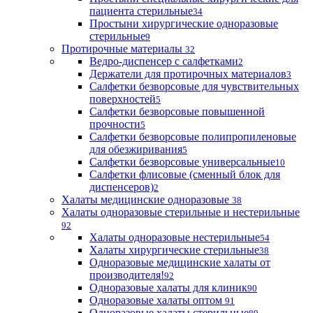
пациента стерильные
34
Простыни хирургические одноразовые
стерильные
9
Протирочные материалы
32
Ведро-диспенсер с салфетками
2
Держатели для протирочных материалов
3
Салфетки безворсовые для чувствительных
поверхностей
5
Салфетки безворсовые повышенной
прочности
5
Салфетки безворсовые полипропиленовые
для обезжиривания
5
Салфетки безворсовые универсальные
10
Салфетки флисовые (сменный блок для
диспенсеров)
2
Халаты медицинские одноразовые
38
Халаты одноразовые стерильные и нестерильные
92
Халаты одноразовые нестерильные
54
Халаты хирургические стерильные
38
Одноразовые медицинские халаты от
производителя!
92
Одноразовые халаты для клиник
90
Одноразовые халаты оптом
91
Одноразовые халаты стерильные