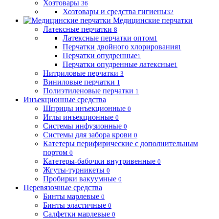
Хозтовары
36
Хозтовары и средства гигиены
32
Медицинские перчатки
Латексные перчатки
8
Латексные перчатки оптом
1
Перчатки двойного хлорирования
1
Перчатки опудренные
1
Перчатки опудренные латексные
1
Нитриловые перчатки
3
Виниловые перчатки
1
Полиэтиленовые перчатки
1
Инъекционные средства
Шприцы инъекционные
0
Иглы инъекционные
0
Системы инфузионные
0
Системы для забора крови
0
Катетеры перифирические с дополнительным
портом
0
Катетеры-бабочки внутривенные
0
Жгуты-турникеты
0
Пробирки вакуумные
0
Перевязочные средства
Бинты марлевые
0
Бинты эластичные
0
Салфетки марлевые
0