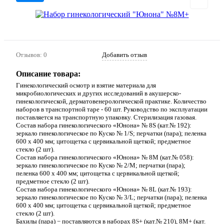
Отзывов: 0
Добавить отзыв
Описание товара:
Гинекологический осмотр и взятие материала для
микробиологических и других исследований в акушерско-
гинекологической, дерматовенерологической практике. Количество
наборов в транспортной таре - 60 шт. Руководство по эксплуатации
поставляется на транспортную упаковку. Стерилизация газовая.
Состав набора гинекологического «Юнона» № 8S (кат.№ 192):
зеркало гинекологическое по Куско № 1/S; перчатки (пара); пеленка
600 х 400 мм; цитощетка с цервикальной щеткой; предметное
стекло (2 шт).
Состав набора гинекологического «Юнона» № 8M (кат.№ 058):
зеркало гинекологическое по Куско № 2/M; перчатки (пара);
пеленка 600 х 400 мм; цитощетка с цервикальной щеткой;
предметное стекло (2 шт).
Состав набора гинекологического «Юнона» № 8L (кат.№ 193):
зеркало гинекологическое по Куско № 3/L; перчатки (пара); пеленка
600 х 400 мм; цитощетка с цервикальной щеткой; предметное
стекло (2 шт).
Бахилы (пара) − поставляются в наборах 8S+ (кат.№ 210), 8M+ (кат.