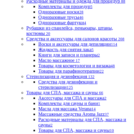
Расходные материалы и одежда для процедур
88
Комплекты для процедур
5
Одноразовые носки
28
Одноразовые трусы
46
Одноразовые фартуки
4
Рубашки из спанлейса, пеньюары, штаны,
костюмы
20
Средства и аксессуары для салонов красоты
208
Воски и аксессуары для депиляции
114
Жидкость для снятия лака
5
Книги для записи и планеры
2
Масло массажное
17
Товары для косметологии и визажа
48
Товары для парафинотерапии
22
Стерилизация и дезинфекция
132
Средства для дезинфекции и
стерилизации
125
Товары для СПА, массажа и сауны
66
Аксессуары для СПА и массажа
2
Комплекты для сауны и бани
1
Масла для массажа Verana
14
Массажные средства Aroma Jazz
37
Расходные материалы для СПА, массажа и
сауны
2
Товары для СПА, массажа и сауны
10