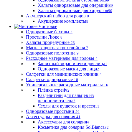
89
Халаты одноразовые для операций
89
Халаты одноразовые для хирургов
90
Акушерский набор для родов
9
Акушерские комплекты
9
Чистовье
Одноразовые бахилы
3
Простыни Люкс
8
Халаты процедурные
23
Маска защитная трехслойная
7
Одноразовые полотенца
9
Расходные материалы для головы
4
Защитный экран и очки для лица
1
Одноразовые маски для лица
2
Салфетки для медицинских клиник
4
Салфетки одноразовые
10
Универсальные расходные материалы
16
Плёнка стрейч
2
Разделители для пальцев из
пенополиэтилена
3
Чехлы для кушеток и кресел
11
Одноразовые простыни
56
Аксессуары для солярия
41
Аксессуары для солярия
4
Косметика для солярия SolBianca
32