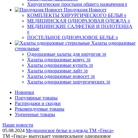
Хирургические простыни общего назначения
8
Продукция Новисет
КОМПЛЕКТЫ ХИРУРГИЧЕСКОГО БЕЛЬЯ
0
МЕДИЦИНСКАЯ ОДНОРАЗОВАЯ ОДЕЖДА
0
МЕДИЦИНСКИЕ САЛФЕТКИ И ПОЛОТЕНЦА
0
ПОСТЕЛЬНОЕ ОДНОРАЗОВОЕ БЕЛЬЕ
0
Халаты одноразовые
стерильные
Одноразовые халаты для хирургов
38
Халаты одноразовые комус
38
Халаты одноразовые купить
38
Халаты одноразовые лайт
38
Халаты одноразовые новосет
38
Халаты одноразовые хирургических
38
Новинки
Популярные товары
Распродажи и скидки
Рекомендуемые товары
Уцененные товары
Наши новости
05.08.2024
Медицинское белье и одежда ТМ «Гекса»
ТМ «Гекса» выпускает универсальное одноразовое