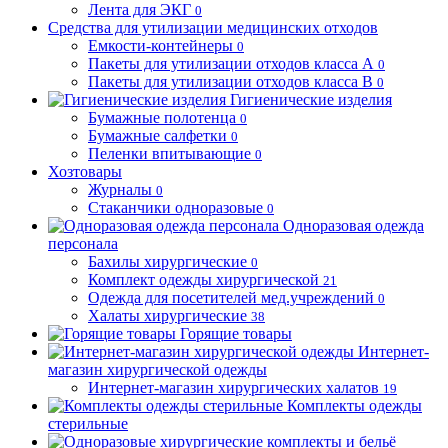
Лента для ЭКГ
0
Средства для утилизации медицинских отходов
Емкости-контейнеры
0
Пакеты для утилизации отходов класса А
0
Пакеты для утилизации отходов класса В
0
Гигиенические изделия
Бумажные полотенца
0
Бумажные салфетки
0
Пеленки впитывающие
0
Хозтовары
Журналы
0
Стаканчики одноразовые
0
Одноразовая одежда
персонала
Бахилы хирургические
0
Комплект одежды хирургической
21
Одежда для посетителей мед.учреждений
0
Халаты хирургические
38
Горящие товары
Интернет-
магазин хирургической одежды
Интернет-магазин хирургических халатов
19
Комплекты одежды
стерильные