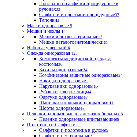
Простыни и салфетки процедурные в
рулонах
33
Салфетки и простыни процедурные
37
Тапочки
3
Маски одноразовые
5
Мешки и чехлы
14
Мешки и чехлы стерильные
13
Мешки паталогоанатомические
1
Набор акушерский
6
Одежда одноразовая
125
Комплекты медицинской одежды,
костюмы
36
Бахилы одноразовые
34
Комбинезоны защитные одноразовые
24
Накидки одноразовые
1
Нарукавники одноразовые
5
Рубашки для роженицы
4
Фартуки одноразовые
7
Шапочки и колпаки одноразовые
11
Шорты одноразовые
3
Пеленки одноразовые для лежачих больных
8
Пеленки одноразовые впитывающие
8
Полотенца и Салфетки
11
Салфетки и полотенца в рулоне
5
Салфетки нестерильные
3