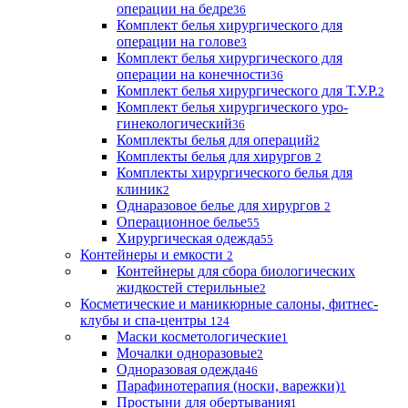
операции на бедре
36
Комплект белья хирургического для
операции на голове
3
Комплект белья хирургического для
операции на конечности
36
Комплект белья хирургического для Т.У.Р.
2
Комплект белья хирургического уро-
гинекологический
36
Комплекты белья для операций
2
Комплекты белья для хирургов
2
Комплекты хирургического белья для
клиник
2
Однаразовое белье для хирургов
2
Операционное белье
55
Хирургическая одежда
55
Контейнеры и емкости
2
Контейнеры для сбора биологических
жидкостей стерильные
2
Косметические и маникюрные салоны, фитнес-
клубы и спа-центры
124
Маски косметологические
1
Мочалки одноразовые
2
Одноразовая одежда
46
Парафинотерапия (носки, варежки)
1
Простыни для обертывания
1