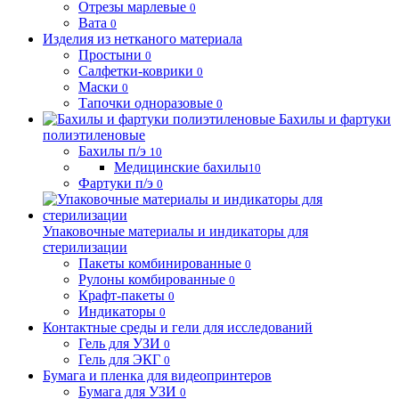
Отрезы марлевые
0
Вата
0
Изделия из нетканого материала
Простыни
0
Салфетки-коврики
0
Маски
0
Тапочки одноразовые
0
Бахилы и фартуки
полиэтиленовые
Бахилы п/э
10
Медицинские бахилы
10
Фартуки п/э
0
Упаковочные материалы и индикаторы для
стерилизации
Пакеты комбинированные
0
Рулоны комбированные
0
Крафт-пакеты
0
Индикаторы
0
Контактные среды и гели для исследований
Гель для УЗИ
0
Гель для ЭКГ
0
Бумага и пленка для видеопринтеров
Бумага для УЗИ
0