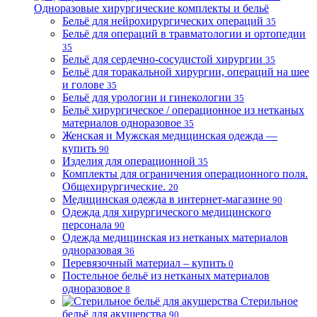
Одноразовые хирургические комплекты и бельё
Бельё для нейрохирургических операций
35
Бельё для операций в травматологии и ортопедии
35
Бельё для сердечно-сосудистой хирургии
35
Бельё для торакальной хирургии, операций на шее
и голове
35
Бельё для урологии и гинекологии
35
Бельё хирургическое / операционное из нетканых
материалов одноразовое
35
Женская и Мужская медицинская одежда —
купить
90
Изделия для операционной
35
Комплекты для ограничения операционного поля.
Общехирургические.
20
Медицинская одежда в интернет-магазине
90
Одежда для хирургического медицинского
персонала
90
Одежда медицинская из нетканых материалов
одноразовая
36
Перевязочный материал – купить
0
Постельное бельё из нетканых материалов
одноразовое
8
Стерильное
бельё для акушерства
90