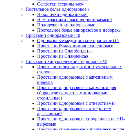
Салфетки стерильные
6
Постельное белье одноразовое
8
Наволочки одноразовые
1
Наматрасники влагонепроницаемые
3
Пододеяльники одноразовые
1
Постельное белье одноразовое в наборах
3
Простыни одноразовые
118
Одноразовые медицинские простыни
118
Простыни бумажно-полиэтиленовые
6
Простыни из Спанбонда
106
Простыни из Спанлейса
6
Простыни хирургические стерильные
86
Простыни и чехлы для инструментальных
столов
86
Простыни одноразовые с адгезивным
краем
13
Простыни одноразовые с карманом для
сбора отделяемого ламинированые,
стерильные
1
Простыни одноразовые с отверстием
10
Простыни одноразовые с отверстием
адгезивные
7
Простыни одноразовые хирургические с U-
вырезом
8
Простыни специальные хирургические для