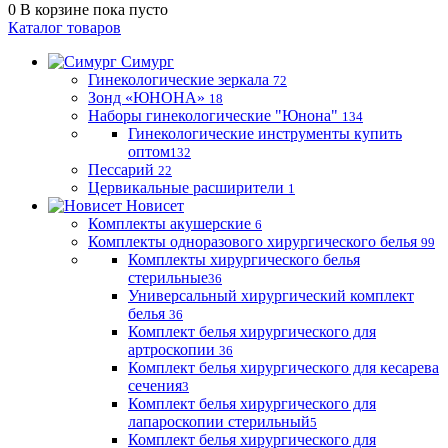
0
В корзине
пока пусто
Каталог товаров
Симург
Гинекологические зеркала
72
Зонд «ЮНОНА»
18
Наборы гинекологические "Юнона"
134
Гинекологические инструменты купить
оптом
132
Пессарий
22
Цервикальные расширители
1
Новисет
Комплекты акушерские
6
Комплекты одноразового хирургического белья
99
Комплекты хирургического белья
стерильные
36
Универсальный хирургический комплект
белья
36
Комплект белья хирургического для
артроскопии
36
Комплект белья хирургического для кесарева
сечения
3
Комплект белья хирургического для
лапароскопии стерильный
5
Комплект белья хирургического для