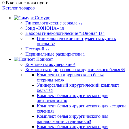
0
В корзине
пока пусто
Каталог товаров
Симург
Гинекологические зеркала
72
Зонд «ЮНОНА»
18
Наборы гинекологические "Юнона"
134
Гинекологические инструменты купить
оптом
132
Пессарий
22
Цервикальные расширители
1
Новисет
Комплекты акушерские
6
Комплекты одноразового хирургического белья
99
Комплекты хирургического белья
стерильные
36
Универсальный хирургический комплект
белья
36
Комплект белья хирургического для
артроскопии
36
Комплект белья хирургического для кесарева
сечения
3
Комплект белья хирургического для
лапароскопии стерильный
5
Комплект белья хирургического для