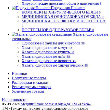
Хирургические простыни общего назначения
8
Продукция Новисет
КОМПЛЕКТЫ ХИРУРГИЧЕСКОГО БЕЛЬЯ
0
МЕДИЦИНСКАЯ ОДНОРАЗОВАЯ ОДЕЖДА
0
МЕДИЦИНСКИЕ САЛФЕТКИ И ПОЛОТЕНЦА
0
ПОСТЕЛЬНОЕ ОДНОРАЗОВОЕ БЕЛЬЕ
0
Халаты одноразовые
стерильные
Одноразовые халаты для хирургов
38
Халаты одноразовые комус
38
Халаты одноразовые купить
38
Халаты одноразовые лайт
38
Халаты одноразовые новосет
38
Халаты одноразовые хирургических
38
Новинки
Популярные товары
Распродажи и скидки
Рекомендуемые товары
Уцененные товары
Наши новости
05.08.2024
Медицинское белье и одежда ТМ «Гекса»
ТМ «Гекса» выпускает универсальное одноразовое