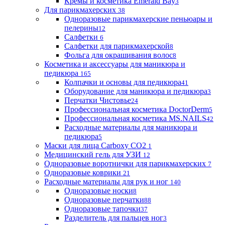
Кремы и косметика Emerald Bay
3
Для парикмахерских
38
Одноразовые парикмахерские пеньюары и
пелерины
12
Салфетки
6
Салфетки для парикмахерской
8
Фольга для окрашивания волос
8
Косметика и аксессуары для маникюра и
педикюра
165
Колпачки и основы для педикюра
41
Оборудование для маникюра и педикюра
3
Перчатки Чистовье
24
Профессиональная косметика DoctorDerm
5
Профессиональная косметика MS.NAILS
42
Расходные материалы для маникюра и
педикюра
5
Маски для лица Carboxy CO2
1
Медицинский гель для УЗИ
12
Одноразовые воротнички для парикмахерских
7
Одноразовые коврики
21
Расходные материалы для рук и ног
140
Одноразовые носки
8
Одноразовые перчатки
88
Одноразовые тапочки
37
Разделитель для пальцев ног
3