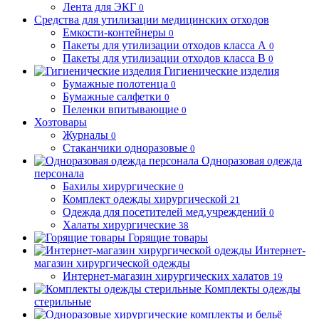
Лента для ЭКГ
0
Средства для утилизации медицинских отходов
Емкости-контейнеры
0
Пакеты для утилизации отходов класса А
0
Пакеты для утилизации отходов класса В
0
Гигиенические изделия
Бумажные полотенца
0
Бумажные салфетки
0
Пеленки впитывающие
0
Хозтовары
Журналы
0
Стаканчики одноразовые
0
Одноразовая одежда
персонала
Бахилы хирургические
0
Комплект одежды хирургической
21
Одежда для посетителей мед.учреждений
0
Халаты хирургические
38
Горящие товары
Интернет-
магазин хирургической одежды
Интернет-магазин хирургических халатов
19
Комплекты одежды
стерильные