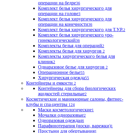
операции на бедре
36
Комплект белья хирургического для
операции на голове
3
Комплект белья хирургического для
операции на конечности
36
Комплект белья хирургического для Т.У.Р.
2
Комплект белья хирургического уро-
гинекологический
36
Комплекты белья для операций
2
Комплекты белья для хирургов
2
Комплекты хирургического белья для
клиник
2
Однаразовое белье для хирургов
2
Операционное белье
55
Хирургическая одежда
55
Контейнеры и емкости
2
Контейнеры для сбора биологических
жидкостей стерильные
2
Косметические и маникюрные салоны, фитнес-
клубы и спа-центры
124
Маски косметологические
1
Мочалки одноразовые
2
Одноразовая одежда
46
Парафинотерапия (носки, варежки)
1
Простыни для обертывания
1