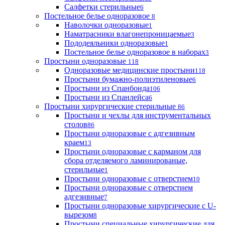
Салфетки стерильные
6
Постельное белье одноразовое
8
Наволочки одноразовые
1
Наматрасники влагонепроницаемые
3
Пододеяльники одноразовые
1
Постельное белье одноразовое в наборах
3
Простыни одноразовые
118
Одноразовые медицинские простыни
118
Простыни бумажно-полиэтиленовые
6
Простыни из Спанбонда
106
Простыни из Спанлейса
6
Простыни хирургические стерильные
86
Простыни и чехлы для инструментальных
столов
86
Простыни одноразовые с адгезивным
краем
13
Простыни одноразовые с карманом для
сбора отделяемого ламинированые,
стерильные
1
Простыни одноразовые с отверстием
10
Простыни одноразовые с отверстием
адгезивные
7
Простыни одноразовые хирургические с U-
вырезом
8
Простыни специальные хирургические для