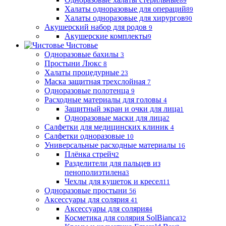
89
Халаты одноразовые для операций
89
Халаты одноразовые для хирургов
90
Акушерский набор для родов
9
Акушерские комплекты
9
Чистовье
Одноразовые бахилы
3
Простыни Люкс
8
Халаты процедурные
23
Маска защитная трехслойная
7
Одноразовые полотенца
9
Расходные материалы для головы
4
Защитный экран и очки для лица
1
Одноразовые маски для лица
2
Салфетки для медицинских клиник
4
Салфетки одноразовые
10
Универсальные расходные материалы
16
Плёнка стрейч
2
Разделители для пальцев из
пенополиэтилена
3
Чехлы для кушеток и кресел
11
Одноразовые простыни
56
Аксессуары для солярия
41
Аксессуары для солярия
4
Косметика для солярия SolBianca
32