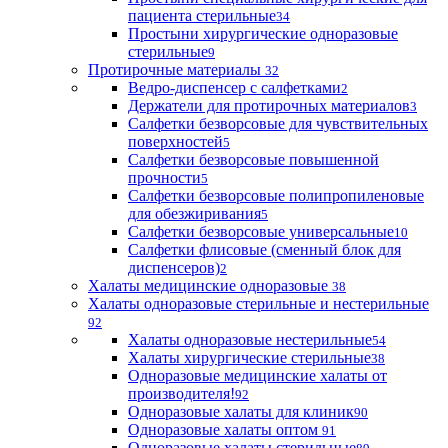
пациента стерильные
34
Простыни хирургические одноразовые
стерильные
9
Протирочные материалы
32
Ведро-диспенсер с салфетками
2
Держатели для протирочных материалов
3
Салфетки безворсовые для чувствительных
поверхностей
5
Салфетки безворсовые повышенной
прочности
5
Салфетки безворсовые полипропиленовые
для обезжиривания
5
Салфетки безворсовые универсальные
10
Салфетки флисовые (сменный блок для
диспенсеров)
2
Халаты медицинские одноразовые
38
Халаты одноразовые стерильные и нестерильные
92
Халаты одноразовые нестерильные
54
Халаты хирургические стерильные
38
Одноразовые медицинские халаты от
производителя!
92
Одноразовые халаты для клиник
90
Одноразовые халаты оптом
91
Одноразовые халаты стерильные