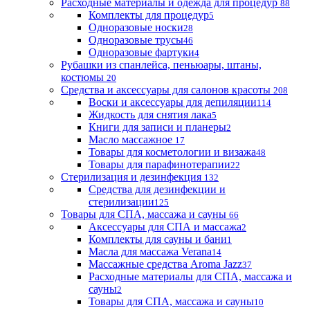
Расходные материалы и одежда для процедур
88
Комплекты для процедур
5
Одноразовые носки
28
Одноразовые трусы
46
Одноразовые фартуки
4
Рубашки из спанлейса, пеньюары, штаны,
костюмы
20
Средства и аксессуары для салонов красоты
208
Воски и аксессуары для депиляции
114
Жидкость для снятия лака
5
Книги для записи и планеры
2
Масло массажное
17
Товары для косметологии и визажа
48
Товары для парафинотерапии
22
Стерилизация и дезинфекция
132
Средства для дезинфекции и
стерилизации
125
Товары для СПА, массажа и сауны
66
Аксессуары для СПА и массажа
2
Комплекты для сауны и бани
1
Масла для массажа Verana
14
Массажные средства Aroma Jazz
37
Расходные материалы для СПА, массажа и
сауны
2
Товары для СПА, массажа и сауны
10