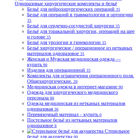
Одноразовые хирургические комплекты и бельё
Бельё для нейрохирургических операций
35
Бельё для операций в травматологии и ортопедии
35
Бельё для сердечно-сосудистой хирургии
35
Бельё для торакальной хирургии, операций на шее
и голове
35
Бельё для урологии и гинекологии
35
Бельё хирургическое / операционное из нетканых
материалов одноразовое
35
Женская и Мужская медицинская одежда —
купить
90
Изделия для операционной
35
Комплекты для ограничения операционного поля.
Общехирургические.
20
Медицинская одежда в интернет-магазине
90
Одежда для хирургического медицинского
персонала
90
Одежда медицинская из нетканых материалов
одноразовая
36
Перевязочный материал – купить
0
Постельное бельё из нетканых материалов
одноразовое
8
Стерильное
бельё для акушерства
90