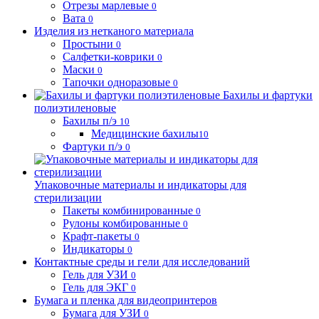
Отрезы марлевые
0
Вата
0
Изделия из нетканого материала
Простыни
0
Салфетки-коврики
0
Маски
0
Тапочки одноразовые
0
Бахилы и фартуки
полиэтиленовые
Бахилы п/э
10
Медицинские бахилы
10
Фартуки п/э
0
Упаковочные материалы и индикаторы для
стерилизации
Пакеты комбинированные
0
Рулоны комбированные
0
Крафт-пакеты
0
Индикаторы
0
Контактные среды и гели для исследований
Гель для УЗИ
0
Гель для ЭКГ
0
Бумага и пленка для видеопринтеров
Бумага для УЗИ
0