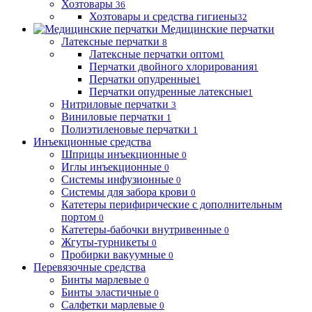
Хозтовары
36
Хозтовары и средства гигиены
32
Медицинские перчатки
Латексные перчатки
8
Латексные перчатки оптом
1
Перчатки двойного хлорирования
1
Перчатки опудренные
1
Перчатки опудренные латексные
1
Нитриловые перчатки
3
Виниловые перчатки
1
Полиэтиленовые перчатки
1
Инъекционные средства
Шприцы инъекционные
0
Иглы инъекционные
0
Системы инфузионные
0
Системы для забора крови
0
Катетеры перифирические с дополнительным
портом
0
Катетеры-бабочки внутривенные
0
Жгуты-турникеты
0
Пробирки вакуумные
0
Перевязочные средства
Бинты марлевые
0
Бинты эластичные
0
Салфетки марлевые
0