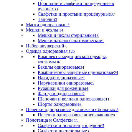
Простыни и салфетки процедурные в
рулонах
33
Салфетки и простыни процедурные
37
Тапочки
3
Маски одноразовые
5
Мешки и чехлы
14
Мешки и чехлы стерильные
13
Мешки паталогоанатомические
1
Набор акушерский
6
Одежда одноразовая
125
Комплекты медицинской одежды,
костюмы
36
Бахилы одноразовые
34
Комбинезоны защитные одноразовые
24
Накидки одноразовые
1
Нарукавники одноразовые
5
Рубашки для роженицы
4
Фартуки одноразовые
7
Шапочки и колпаки одноразовые
11
Шорты одноразовые
3
Пеленки одноразовые для лежачих больных
8
Пеленки одноразовые впитывающие
8
Полотенца и Салфетки
11
Салфетки и полотенца в рулоне
5
Салфетки нестерильные
3