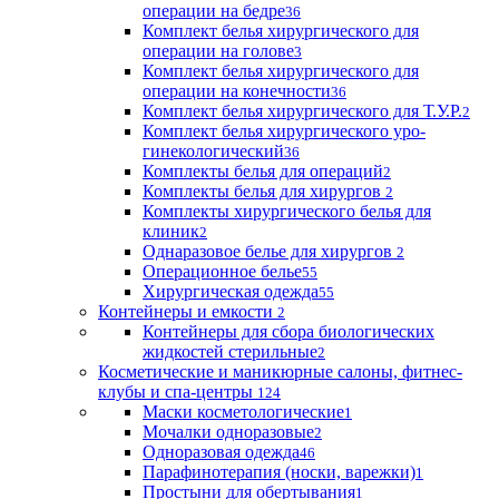
операции на бедре
36
Комплект белья хирургического для
операции на голове
3
Комплект белья хирургического для
операции на конечности
36
Комплект белья хирургического для Т.У.Р.
2
Комплект белья хирургического уро-
гинекологический
36
Комплекты белья для операций
2
Комплекты белья для хирургов
2
Комплекты хирургического белья для
клиник
2
Однаразовое белье для хирургов
2
Операционное белье
55
Хирургическая одежда
55
Контейнеры и емкости
2
Контейнеры для сбора биологических
жидкостей стерильные
2
Косметические и маникюрные салоны, фитнес-
клубы и спа-центры
124
Маски косметологические
1
Мочалки одноразовые
2
Одноразовая одежда
46
Парафинотерапия (носки, варежки)
1
Простыни для обертывания
1