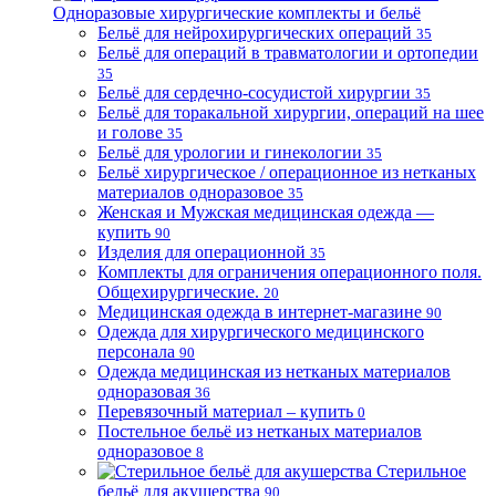
Одноразовые хирургические комплекты и бельё
Бельё для нейрохирургических операций
35
Бельё для операций в травматологии и ортопедии
35
Бельё для сердечно-сосудистой хирургии
35
Бельё для торакальной хирургии, операций на шее
и голове
35
Бельё для урологии и гинекологии
35
Бельё хирургическое / операционное из нетканых
материалов одноразовое
35
Женская и Мужская медицинская одежда —
купить
90
Изделия для операционной
35
Комплекты для ограничения операционного поля.
Общехирургические.
20
Медицинская одежда в интернет-магазине
90
Одежда для хирургического медицинского
персонала
90
Одежда медицинская из нетканых материалов
одноразовая
36
Перевязочный материал – купить
0
Постельное бельё из нетканых материалов
одноразовое
8
Стерильное
бельё для акушерства
90