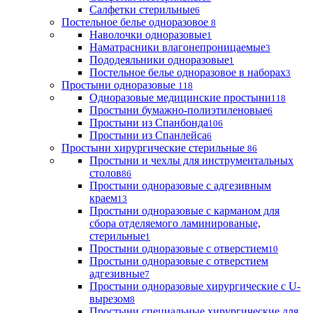
Салфетки стерильные
6
Постельное белье одноразовое
8
Наволочки одноразовые
1
Наматрасники влагонепроницаемые
3
Пододеяльники одноразовые
1
Постельное белье одноразовое в наборах
3
Простыни одноразовые
118
Одноразовые медицинские простыни
118
Простыни бумажно-полиэтиленовые
6
Простыни из Спанбонда
106
Простыни из Спанлейса
6
Простыни хирургические стерильные
86
Простыни и чехлы для инструментальных
столов
86
Простыни одноразовые с адгезивным
краем
13
Простыни одноразовые с карманом для
сбора отделяемого ламинированые,
стерильные
1
Простыни одноразовые с отверстием
10
Простыни одноразовые с отверстием
адгезивные
7
Простыни одноразовые хирургические с U-
вырезом
8
Простыни специальные хирургические для