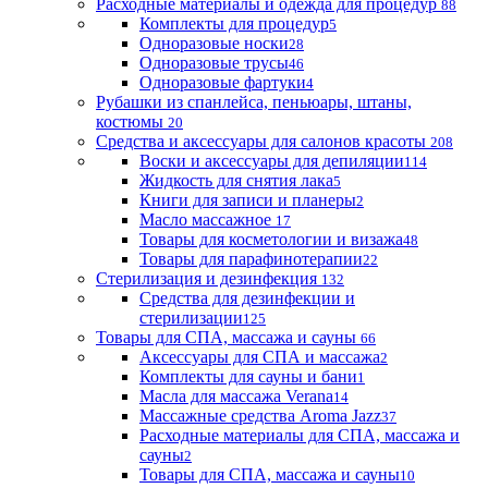
Расходные материалы и одежда для процедур
88
Комплекты для процедур
5
Одноразовые носки
28
Одноразовые трусы
46
Одноразовые фартуки
4
Рубашки из спанлейса, пеньюары, штаны,
костюмы
20
Средства и аксессуары для салонов красоты
208
Воски и аксессуары для депиляции
114
Жидкость для снятия лака
5
Книги для записи и планеры
2
Масло массажное
17
Товары для косметологии и визажа
48
Товары для парафинотерапии
22
Стерилизация и дезинфекция
132
Средства для дезинфекции и
стерилизации
125
Товары для СПА, массажа и сауны
66
Аксессуары для СПА и массажа
2
Комплекты для сауны и бани
1
Масла для массажа Verana
14
Массажные средства Aroma Jazz
37
Расходные материалы для СПА, массажа и
сауны
2
Товары для СПА, массажа и сауны
10