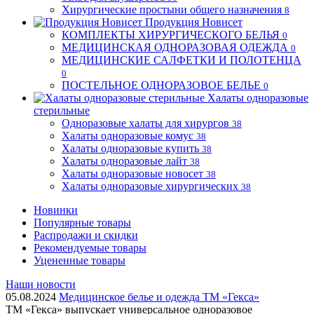
Хирургические простыни общего назначения
8
Продукция Новисет
КОМПЛЕКТЫ ХИРУРГИЧЕСКОГО БЕЛЬЯ
0
МЕДИЦИНСКАЯ ОДНОРАЗОВАЯ ОДЕЖДА
0
МЕДИЦИНСКИЕ САЛФЕТКИ И ПОЛОТЕНЦА
0
ПОСТЕЛЬНОЕ ОДНОРАЗОВОЕ БЕЛЬЕ
0
Халаты одноразовые
стерильные
Одноразовые халаты для хирургов
38
Халаты одноразовые комус
38
Халаты одноразовые купить
38
Халаты одноразовые лайт
38
Халаты одноразовые новосет
38
Халаты одноразовые хирургических
38
Новинки
Популярные товары
Распродажи и скидки
Рекомендуемые товары
Уцененные товары
Наши новости
05.08.2024
Медицинское белье и одежда ТМ «Гекса»
ТМ «Гекса» выпускает универсальное одноразовое