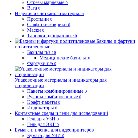
Отрезы марлевые
0
Вата
0
Изделия из нетканого материала
Простыни
0
Салфетки-коврики
0
Маски
0
Тапочки одноразовые
0
Бахилы и фартуки
полиэтиленовые
Бахилы п/э
10
Медицинские бахилы
10
Фартуки п/э
0
Упаковочные материалы и индикаторы для
стерилизации
Пакеты комбинированные
0
Рулоны комбированные
0
Крафт-пакеты
0
Индикаторы
0
Контактные среды и гели для исследований
Гель для УЗИ
0
Гель для ЭКГ
0
Бумага и пленка для видеопринтеров
Бумага для УЗИ
0