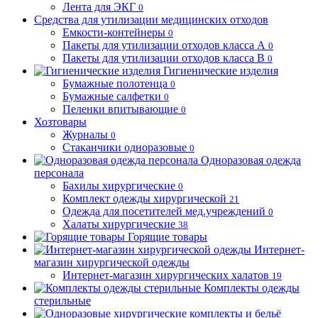
Лента для ЭКГ
0
Средства для утилизации медицинских отходов
Емкости-контейнеры
0
Пакеты для утилизации отходов класса А
0
Пакеты для утилизации отходов класса В
0
Гигиенические изделия
Бумажные полотенца
0
Бумажные салфетки
0
Пеленки впитывающие
0
Хозтовары
Журналы
0
Стаканчики одноразовые
0
Одноразовая одежда
персонала
Бахилы хирургические
0
Комплект одежды хирургической
21
Одежда для посетителей мед.учреждений
0
Халаты хирургические
38
Горящие товары
Интернет-
магазин хирургической одежды
Интернет-магазин хирургических халатов
19
Комплекты одежды
стерильные