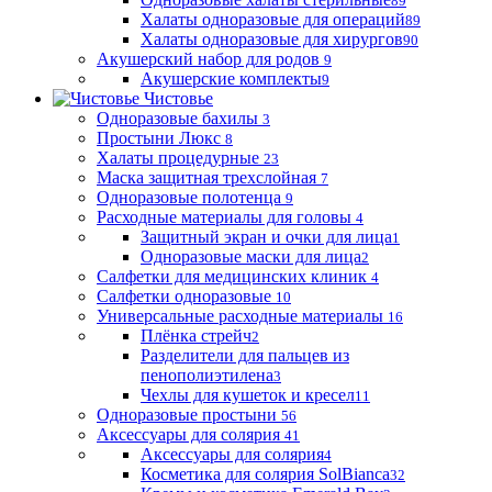
89
Халаты одноразовые для операций
89
Халаты одноразовые для хирургов
90
Акушерский набор для родов
9
Акушерские комплекты
9
Чистовье
Одноразовые бахилы
3
Простыни Люкс
8
Халаты процедурные
23
Маска защитная трехслойная
7
Одноразовые полотенца
9
Расходные материалы для головы
4
Защитный экран и очки для лица
1
Одноразовые маски для лица
2
Салфетки для медицинских клиник
4
Салфетки одноразовые
10
Универсальные расходные материалы
16
Плёнка стрейч
2
Разделители для пальцев из
пенополиэтилена
3
Чехлы для кушеток и кресел
11
Одноразовые простыни
56
Аксессуары для солярия
41
Аксессуары для солярия
4
Косметика для солярия SolBianca
32