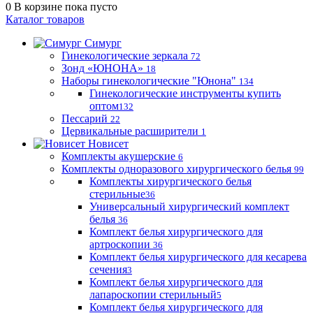
0
В корзине
пока пусто
Каталог товаров
Симург
Гинекологические зеркала
72
Зонд «ЮНОНА»
18
Наборы гинекологические "Юнона"
134
Гинекологические инструменты купить
оптом
132
Пессарий
22
Цервикальные расширители
1
Новисет
Комплекты акушерские
6
Комплекты одноразового хирургического белья
99
Комплекты хирургического белья
стерильные
36
Универсальный хирургический комплект
белья
36
Комплект белья хирургического для
артроскопии
36
Комплект белья хирургического для кесарева
сечения
3
Комплект белья хирургического для
лапароскопии стерильный
5
Комплект белья хирургического для