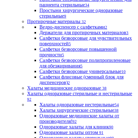
пациента стерильные
34
Простыни хирургические одноразовые
стерильные
9
Протирочные материалы
32
Ведро-диспенсер с салфетками
2
Держатели для протирочных материалов
3
Салфетки безворсовые для чувствительных
поверхностей
5
Салфетки безворсовые повышенной
прочности
5
Салфетки безворсовые полипропиленовые
для обезжиривания
5
Салфетки безворсовые универсальные
10
Салфетки флисовые (сменный блок для
диспенсеров)
2
Халаты медицинские одноразовые
38
Халаты одноразовые стерильные и нестерильные
92
Халаты одноразовые нестерильные
54
Халаты хирургические стерильные
38
Одноразовые медицинские халаты от
производителя!
92
Одноразовые халаты для клиник
90
Одноразовые халаты оптом
91
Одноразовые халаты стерильные