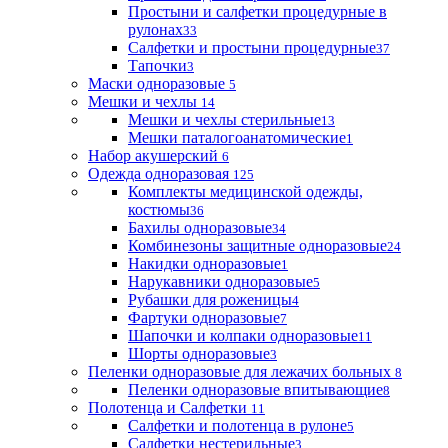
Простыни и салфетки процедурные в
рулонах
33
Салфетки и простыни процедурные
37
Тапочки
3
Маски одноразовые
5
Мешки и чехлы
14
Мешки и чехлы стерильные
13
Мешки паталогоанатомические
1
Набор акушерский
6
Одежда одноразовая
125
Комплекты медицинской одежды,
костюмы
36
Бахилы одноразовые
34
Комбинезоны защитные одноразовые
24
Накидки одноразовые
1
Нарукавники одноразовые
5
Рубашки для роженицы
4
Фартуки одноразовые
7
Шапочки и колпаки одноразовые
11
Шорты одноразовые
3
Пеленки одноразовые для лежачих больных
8
Пеленки одноразовые впитывающие
8
Полотенца и Салфетки
11
Салфетки и полотенца в рулоне
5
Салфетки нестерильные
3