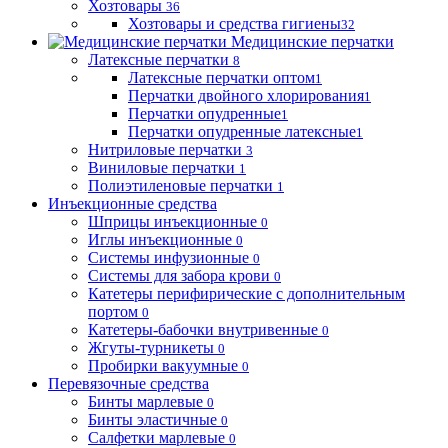
Хозтовары
36
Хозтовары и средства гигиены
32
Медицинские перчатки
Латексные перчатки
8
Латексные перчатки оптом
1
Перчатки двойного хлорирования
1
Перчатки опудренные
1
Перчатки опудренные латексные
1
Нитриловые перчатки
3
Виниловые перчатки
1
Полиэтиленовые перчатки
1
Инъекционные средства
Шприцы инъекционные
0
Иглы инъекционные
0
Системы инфузионные
0
Системы для забора крови
0
Катетеры перифирические с дополнительным
портом
0
Катетеры-бабочки внутривенные
0
Жгуты-турникеты
0
Пробирки вакуумные
0
Перевязочные средства
Бинты марлевые
0
Бинты эластичные
0
Салфетки марлевые
0