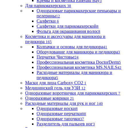
Кремы и косметика Emerald Bay
3
Для парикмахерских
38
Одноразовые парикмахерские пеньюары и
пелерины
12
Салфетки
6
Салфетки для парикмахерской
8
Фольга для окрашивания волос
8
Косметика и аксессуары для маникюра и
педикюра
165
Колпачки и основы для педикюра
41
Оборудование для маникюра и педикюра
3
Перчатки Чистовье
24
Профессиональная косметика DoctorDerm
5
Профессиональная косметика MS.NAILS
42
Расходные материалы для маникюра и
педикюра
5
Маски для лица Carboxy CO2
1
Медицинский гель для УЗИ
12
Одноразовые воротнички для парикмахерских
7
Одноразовые коврики
21
Расходные материалы для рук и ног
140
Одноразовые носки
8
Одноразовые перчатки
88
Одноразовые тапочки
37
Разделитель для пальцев ног
3