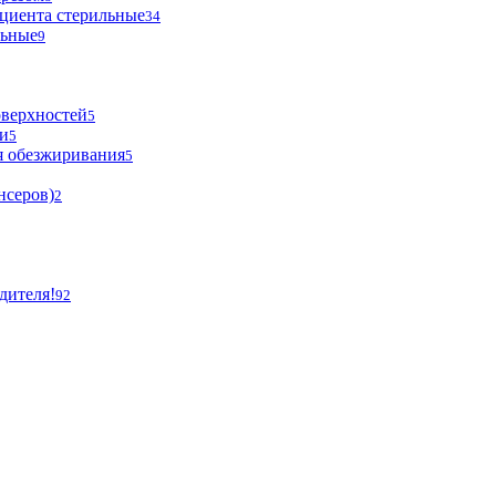
циента стерильные
34
льные
9
оверхностей
5
и
5
я обезжиривания
5
нсеров)
2
дителя!
92