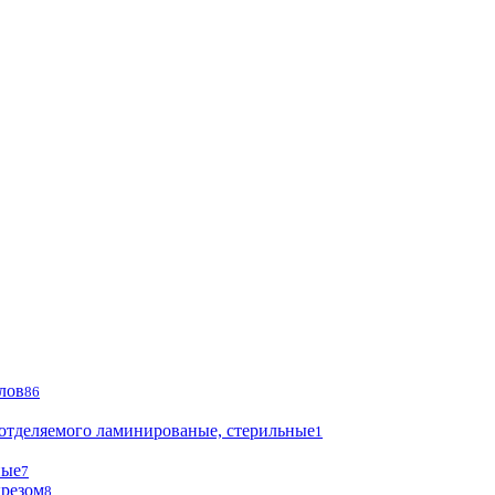
лов
86
 отделяемого ламинированые, стерильные
1
ные
7
ырезом
8