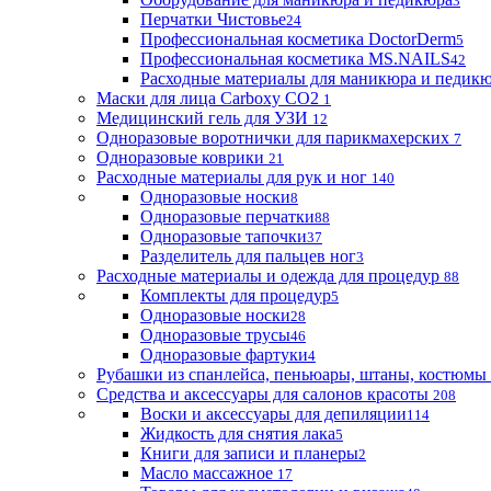
3
Перчатки Чистовье
24
Профессиональная косметика DoctorDerm
5
Профессиональная косметика MS.NAILS
42
Расходные материалы для маникюра и педик
Маски для лица Carboxy CO2
1
Медицинский гель для УЗИ
12
Одноразовые воротнички для парикмахерских
7
Одноразовые коврики
21
Расходные материалы для рук и ног
140
Одноразовые носки
8
Одноразовые перчатки
88
Одноразовые тапочки
37
Разделитель для пальцев ног
3
Расходные материалы и одежда для процедур
88
Комплекты для процедур
5
Одноразовые носки
28
Одноразовые трусы
46
Одноразовые фартуки
4
Рубашки из спанлейса, пеньюары, штаны, костюмы
Средства и аксессуары для салонов красоты
208
Воски и аксессуары для депиляции
114
Жидкость для снятия лака
5
Книги для записи и планеры
2
Масло массажное
17