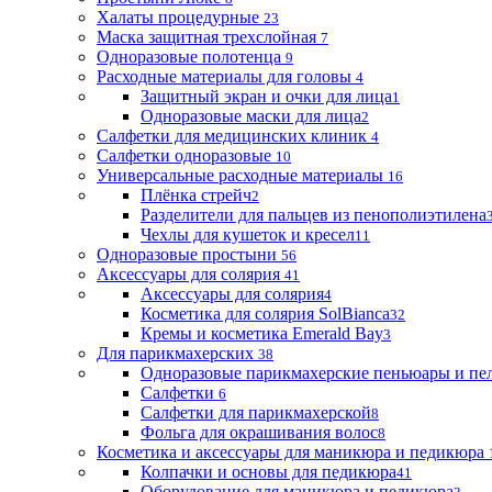
Халаты процедурные
23
Маска защитная трехслойная
7
Одноразовые полотенца
9
Расходные материалы для головы
4
Защитный экран и очки для лица
1
Одноразовые маски для лица
2
Салфетки для медицинских клиник
4
Салфетки одноразовые
10
Универсальные расходные материалы
16
Плёнка стрейч
2
Разделители для пальцев из пенополиэтилена
Чехлы для кушеток и кресел
11
Одноразовые простыни
56
Аксессуары для солярия
41
Аксессуары для солярия
4
Косметика для солярия SolBianca
32
Кремы и косметика Emerald Bay
3
Для парикмахерских
38
Одноразовые парикмахерские пеньюары и пе
Салфетки
6
Салфетки для парикмахерской
8
Фольга для окрашивания волос
8
Косметика и аксессуары для маникюра и педикюра
Колпачки и основы для педикюра
41
Оборудование для маникюра и педикюра