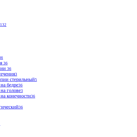
132
36
ья
36
опии
36
сечения
3
опии стерильный
5
 на бедре
36
 на голове
3
 на конечности
36
огический
36
2