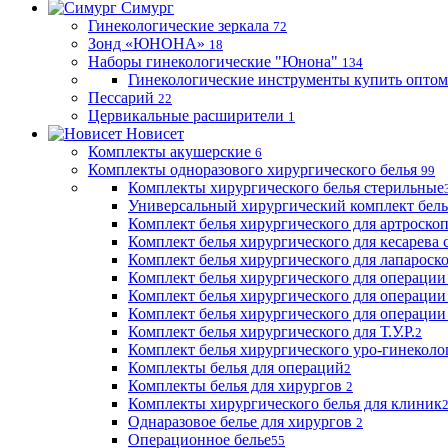
Симург
Гинекологические зеркала
72
Зонд «ЮНОНА»
18
Наборы гинекологические "Юнона"
134
Гинекологические инструменты купить оптом
Пессарий
22
Цервикальные расширители
1
Новисет
Комплекты акушерские
6
Комплекты одноразового хирургического белья
99
Комплекты хирургического белья стерильные
Универсальный хирургический комплект бел
Комплект белья хирургического для артроск
Комплект белья хирургического для кесарева 
Комплект белья хирургического для лапароск
Комплект белья хирургического для операции
Комплект белья хирургического для операции
Комплект белья хирургического для операции
Комплект белья хирургического для Т.У.Р.
2
Комплект белья хирургического уро-гинекол
Комплекты белья для операций
2
Комплекты белья для хирургов
2
Комплекты хирургического белья для клиник
Однаразовое белье для хирургов
2
Операционное белье
55