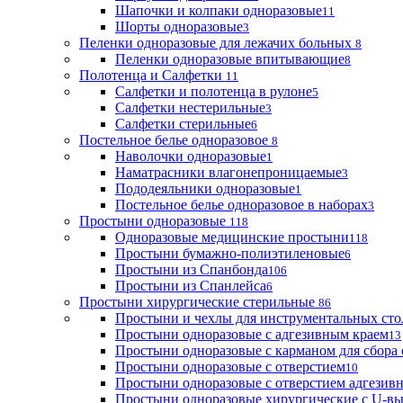
Шапочки и колпаки одноразовые
11
Шорты одноразовые
3
Пеленки одноразовые для лежачих больных
8
Пеленки одноразовые впитывающие
8
Полотенца и Салфетки
11
Салфетки и полотенца в рулоне
5
Салфетки нестерильные
3
Салфетки стерильные
6
Постельное белье одноразовое
8
Наволочки одноразовые
1
Наматрасники влагонепроницаемые
3
Пододеяльники одноразовые
1
Постельное белье одноразовое в наборах
3
Простыни одноразовые
118
Одноразовые медицинские простыни
118
Простыни бумажно-полиэтиленовые
6
Простыни из Спанбонда
106
Простыни из Спанлейса
6
Простыни хирургические стерильные
86
Простыни и чехлы для инструментальных сто
Простыни одноразовые с адгезивным краем
13
Простыни одноразовые с карманом для сбора
Простыни одноразовые с отверстием
10
Простыни одноразовые с отверстием адгезив
Простыни одноразовые хирургические с U-в