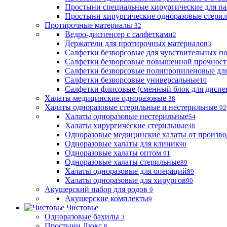
Простыни специальные хирургические для па
Простыни хирургические одноразовые стери
Протирочные материалы
32
Ведро-диспенсер с салфетками
2
Держатели для протирочных материалов
3
Салфетки безворсовые для чувствительных п
Салфетки безворсовые повышенной прочност
Салфетки безворсовые полипропиленовые дл
Салфетки безворсовые универсальные
10
Салфетки флисовые (сменный блок для диспе
Халаты медицинские одноразовые
38
Халаты одноразовые стерильные и нестерильные
92
Халаты одноразовые нестерильные
54
Халаты хирургические стерильные
38
Одноразовые медицинские халаты от произво
Одноразовые халаты для клиник
90
Одноразовые халаты оптом
91
Одноразовые халаты стерильные
89
Халаты одноразовые для операций
89
Халаты одноразовые для хирургов
90
Акушерский набор для родов
9
Акушерские комплекты
9
Чистовье
Одноразовые бахилы
3
Простыни Люкс
8