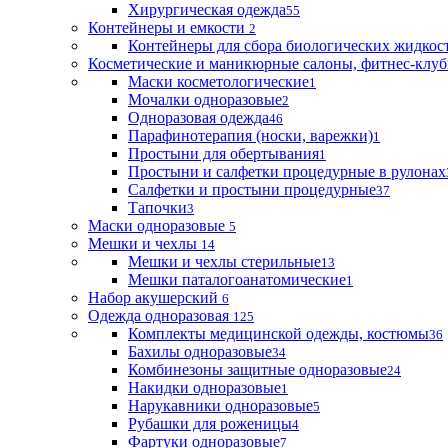
Хирургическая одежда
55
Контейнеры и емкости
2
Контейнеры для сбора биологических жидкос
Косметические и маникюрные салоны, фитнес-клуб
Маски косметологические
1
Мочалки одноразовые
2
Одноразовая одежда
46
Парафинотерапия (носки, варежки)
1
Простыни для обертывания
1
Простыни и салфетки процедурные в рулонах
Салфетки и простыни процедурные
37
Тапочки
3
Маски одноразовые
5
Мешки и чехлы
14
Мешки и чехлы стерильные
13
Мешки паталогоанатомические
1
Набор акушерский
6
Одежда одноразовая
125
Комплекты медицинской одежды, костюмы
36
Бахилы одноразовые
34
Комбинезоны защитные одноразовые
24
Накидки одноразовые
1
Нарукавники одноразовые
5
Рубашки для роженицы
4
Фартуки одноразовые
7