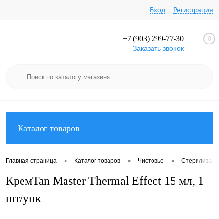
Вход
Регистрация
+7 (903) 299-77-30
0
Заказать звонок
Каталог товаров
•
•
•
Главная страница
Каталог товаров
Чистовье
Стерилизаци
КремTan Master Thermal Effect 15 мл, 1
шт/упк