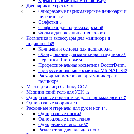
Кремы и косметика Emerald Bay
3
Для парикмахерских
38
Одноразовые парикмахерские пеньюары и
пелерины
12
Салфетки
6
Салфетки для парикмахерской
8
Фольга для окрашивания волос
8
Косметика и аксессуары для маникюра и
педикюра
165
Колпачки и основы для педикюра
41
Оборудование для маникюра и педикюра
3
Перчатки Чистовье
24
Профессиональная косметика DoctorDerm
5
Профессиональная косметика MS.NAILS
42
Расходные материалы для маникюра и
педикюра
5
Маски для лица Carboxy CO2
1
Медицинский гель для УЗИ
12
Одноразовые воротнички для парикмахерских
7
Одноразовые коврики
21
Расходные материалы для рук и ног
140
Одноразовые носки
8
Одноразовые перчатки
88
Одноразовые тапочки
37
Разделитель для пальцев ног
3