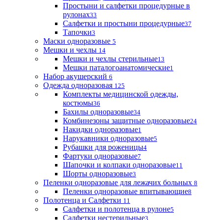
Простыни и салфетки процедурные в
рулонах
33
Салфетки и простыни процедурные
37
Тапочки
3
Маски одноразовые
5
Мешки и чехлы
14
Мешки и чехлы стерильные
13
Мешки паталогоанатомические
1
Набор акушерский
6
Одежда одноразовая
125
Комплекты медицинской одежды,
костюмы
36
Бахилы одноразовые
34
Комбинезоны защитные одноразовые
24
Накидки одноразовые
1
Нарукавники одноразовые
5
Рубашки для роженицы
4
Фартуки одноразовые
7
Шапочки и колпаки одноразовые
11
Шорты одноразовые
3
Пеленки одноразовые для лежачих больных
8
Пеленки одноразовые впитывающие
8
Полотенца и Салфетки
11
Салфетки и полотенца в рулоне
5
Салфетки нестерильные
3