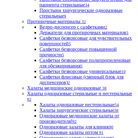
пациента стерильные
34
Простыни хирургические одноразовые
стерильные
9
Протирочные материалы
32
Ведро-диспенсер с салфетками
2
Держатели для протирочных материалов
3
Салфетки безворсовые для чувствительных
поверхностей
5
Салфетки безворсовые повышенной
прочности
5
Салфетки безворсовые полипропиленовые
для обезжиривания
5
Салфетки безворсовые универсальные
10
Салфетки флисовые (сменный блок для
диспенсеров)
2
Халаты медицинские одноразовые
38
Халаты одноразовые стерильные и нестерильные
92
Халаты одноразовые нестерильные
54
Халаты хирургические стерильные
38
Одноразовые медицинские халаты от
производителя!
92
Одноразовые халаты для клиник
90
Одноразовые халаты оптом
91
Одноразовые халаты стерильные