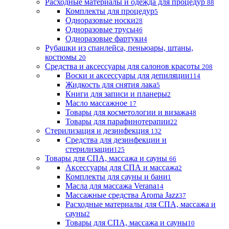
Расходные материалы и одежда для процедур
88
Комплекты для процедур
5
Одноразовые носки
28
Одноразовые трусы
46
Одноразовые фартуки
4
Рубашки из спанлейса, пеньюары, штаны,
костюмы
20
Средства и аксессуары для салонов красоты
208
Воски и аксессуары для депиляции
114
Жидкость для снятия лака
5
Книги для записи и планеры
2
Масло массажное
17
Товары для косметологии и визажа
48
Товары для парафинотерапии
22
Стерилизация и дезинфекция
132
Средства для дезинфекции и
стерилизации
125
Товары для СПА, массажа и сауны
66
Аксессуары для СПА и массажа
2
Комплекты для сауны и бани
1
Масла для массажа Verana
14
Массажные средства Aroma Jazz
37
Расходные материалы для СПА, массажа и
сауны
2
Товары для СПА, массажа и сауны
10