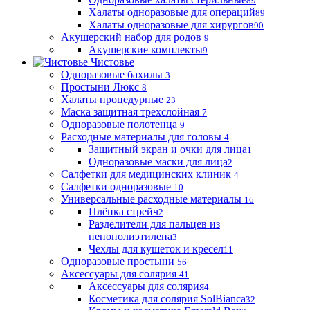
89
Халаты одноразовые для операций
89
Халаты одноразовые для хирургов
90
Акушерский набор для родов
9
Акушерские комплекты
9
Чистовье
Одноразовые бахилы
3
Простыни Люкс
8
Халаты процедурные
23
Маска защитная трехслойная
7
Одноразовые полотенца
9
Расходные материалы для головы
4
Защитный экран и очки для лица
1
Одноразовые маски для лица
2
Салфетки для медицинских клиник
4
Салфетки одноразовые
10
Универсальные расходные материалы
16
Плёнка стрейч
2
Разделители для пальцев из
пенополиэтилена
3
Чехлы для кушеток и кресел
11
Одноразовые простыни
56
Аксессуары для солярия
41
Аксессуары для солярия
4
Косметика для солярия SolBianca
32