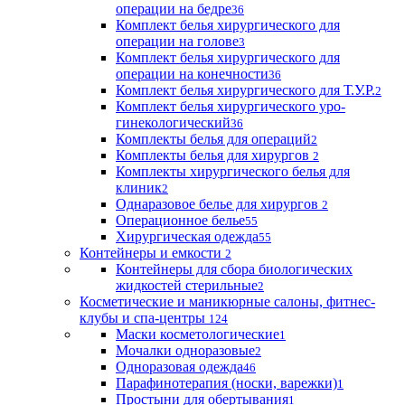
операции на бедре
36
Комплект белья хирургического для
операции на голове
3
Комплект белья хирургического для
операции на конечности
36
Комплект белья хирургического для Т.У.Р.
2
Комплект белья хирургического уро-
гинекологический
36
Комплекты белья для операций
2
Комплекты белья для хирургов
2
Комплекты хирургического белья для
клиник
2
Однаразовое белье для хирургов
2
Операционное белье
55
Хирургическая одежда
55
Контейнеры и емкости
2
Контейнеры для сбора биологических
жидкостей стерильные
2
Косметические и маникюрные салоны, фитнес-
клубы и спа-центры
124
Маски косметологические
1
Мочалки одноразовые
2
Одноразовая одежда
46
Парафинотерапия (носки, варежки)
1
Простыни для обертывания
1