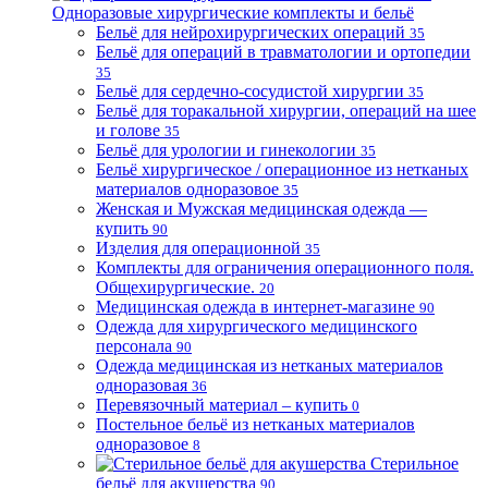
Одноразовые хирургические комплекты и бельё
Бельё для нейрохирургических операций
35
Бельё для операций в травматологии и ортопедии
35
Бельё для сердечно-сосудистой хирургии
35
Бельё для торакальной хирургии, операций на шее
и голове
35
Бельё для урологии и гинекологии
35
Бельё хирургическое / операционное из нетканых
материалов одноразовое
35
Женская и Мужская медицинская одежда —
купить
90
Изделия для операционной
35
Комплекты для ограничения операционного поля.
Общехирургические.
20
Медицинская одежда в интернет-магазине
90
Одежда для хирургического медицинского
персонала
90
Одежда медицинская из нетканых материалов
одноразовая
36
Перевязочный материал – купить
0
Постельное бельё из нетканых материалов
одноразовое
8
Стерильное
бельё для акушерства
90