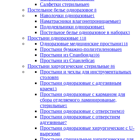
Салфетки стерильные
6
Постельное белье одноразовое
8
Наволочки одноразовые
1
Наматрасники влагонепроницаемые
3
Пододеяльники одноразовые
1
Постельное белье одноразовое в наборах
3
Простыни одноразовые
118
Одноразовые медицинские простыни
118
Простыни бумажно-полиэтиленовые
6
Простыни из Спанбонда
106
Простыни из Спанлейса
6
Простыни хирургические стерильные
86
Простыни и чехлы для инструментальных
столов
86
Простыни одноразовые с адгезивным
краем
13
Простыни одноразовые с карманом для
сбора отделяемого ламинированые,
стерильные
1
Простыни одноразовые с отверстием
10
Простыни одноразовые с отверстием
адгезивные
7
Простыни одноразовые хирургические с U-
вырезом
8
Простыни специальные хирургические для