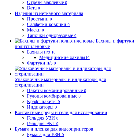
Отрезы марлевые
0
Вата
0
Изделия из нетканого материала
Простыни
0
Салфетки-коврики
0
Маски
0
Тапочки одноразовые
0
Бахилы и фартуки
полиэтиленовые
Бахилы п/э
10
Медицинские бахилы
10
Фартуки п/э
0
Упаковочные материалы и индикаторы для
стерилизации
Пакеты комбинированные
0
Рулоны комбированные
0
Крафт-пакеты
0
Индикаторы
0
Контактные среды и гели для исследований
Гель для УЗИ
0
Гель для ЭКГ
0
Бумага и пленка для видеопринтеров
Бумага для УЗИ
0