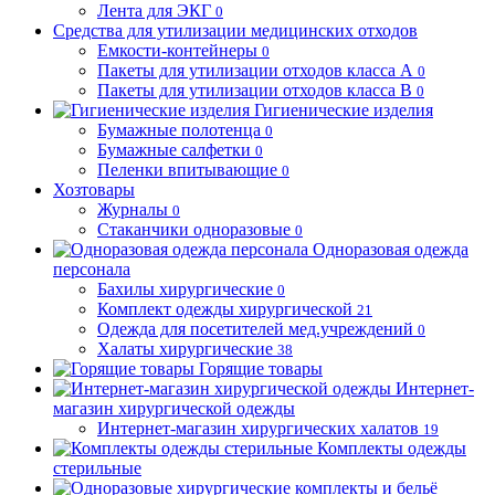
Лента для ЭКГ
0
Средства для утилизации медицинских отходов
Емкости-контейнеры
0
Пакеты для утилизации отходов класса А
0
Пакеты для утилизации отходов класса В
0
Гигиенические изделия
Бумажные полотенца
0
Бумажные салфетки
0
Пеленки впитывающие
0
Хозтовары
Журналы
0
Стаканчики одноразовые
0
Одноразовая одежда
персонала
Бахилы хирургические
0
Комплект одежды хирургической
21
Одежда для посетителей мед.учреждений
0
Халаты хирургические
38
Горящие товары
Интернет-
магазин хирургической одежды
Интернет-магазин хирургических халатов
19
Комплекты одежды
стерильные