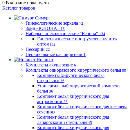
0
В корзине
пока пусто
Каталог товаров
Симург
Гинекологические зеркала
72
Зонд «ЮНОНА»
18
Наборы гинекологические "Юнона"
134
Гинекологические инструменты купить
оптом
132
Пессарий
22
Цервикальные расширители
1
Новисет
Комплекты акушерские
6
Комплекты одноразового хирургического белья
99
Комплекты хирургического белья
стерильные
36
Универсальный хирургический комплект
белья
36
Комплект белья хирургического для
артроскопии
36
Комплект белья хирургического для кесарева
сечения
3
Комплект белья хирургического для
лапароскопии стерильный
5
Комплект белья хирургического для