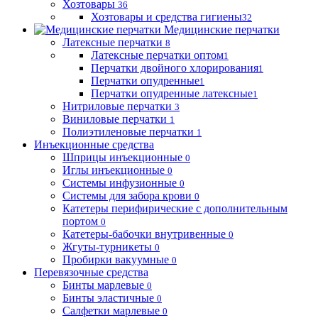
Хозтовары
36
Хозтовары и средства гигиены
32
Медицинские перчатки
Латексные перчатки
8
Латексные перчатки оптом
1
Перчатки двойного хлорирования
1
Перчатки опудренные
1
Перчатки опудренные латексные
1
Нитриловые перчатки
3
Виниловые перчатки
1
Полиэтиленовые перчатки
1
Инъекционные средства
Шприцы инъекционные
0
Иглы инъекционные
0
Системы инфузионные
0
Системы для забора крови
0
Катетеры перифирические с дополнительным
портом
0
Катетеры-бабочки внутривенные
0
Жгуты-турникеты
0
Пробирки вакуумные
0
Перевязочные средства
Бинты марлевые
0
Бинты эластичные
0
Салфетки марлевые
0