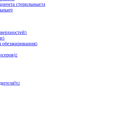
циента стерильные
34
льные
9
оверхностей
5
и
5
я обезжиривания
5
нсеров)
2
дителя!
92