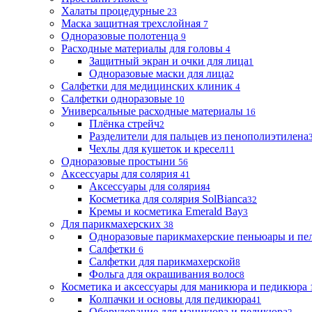
Халаты процедурные
23
Маска защитная трехслойная
7
Одноразовые полотенца
9
Расходные материалы для головы
4
Защитный экран и очки для лица
1
Одноразовые маски для лица
2
Салфетки для медицинских клиник
4
Салфетки одноразовые
10
Универсальные расходные материалы
16
Плёнка стрейч
2
Разделители для пальцев из пенополиэтилена
Чехлы для кушеток и кресел
11
Одноразовые простыни
56
Аксессуары для солярия
41
Аксессуары для солярия
4
Косметика для солярия SolBianca
32
Кремы и косметика Emerald Bay
3
Для парикмахерских
38
Одноразовые парикмахерские пеньюары и пе
Салфетки
6
Салфетки для парикмахерской
8
Фольга для окрашивания волос
8
Косметика и аксессуары для маникюра и педикюра
Колпачки и основы для педикюра
41
Оборудование для маникюра и педикюра