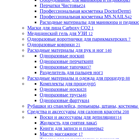
3
Перчатки Чистовье
24
Профессиональная косметика DoctorDerm
5
Профессиональная косметика MS.NAILS
42
Расходные материалы для маникюра и педик
Маски для лица Carboxy CO2
1
Медицинский гель для УЗИ
12
Одноразовые воротнички для парикмахерских
7
Одноразовые коврики
21
Расходные материалы для рук и ног
140
Одноразовые носки
8
Одноразовые перчатки
88
Одноразовые тапочки
37
Разделитель для пальцев ног
3
Расходные материалы и одежда для процедур
88
Комплекты для процедур
5
Одноразовые носки
28
Одноразовые трусы
46
Одноразовые фартуки
4
Рубашки из спанлейса, пеньюары, штаны, костюмы
Средства и аксессуары для салонов красоты
208
Воски и аксессуары для депиляции
114
Жидкость для снятия лака
5
Книги для записи и планеры
2
Масло массажное
17