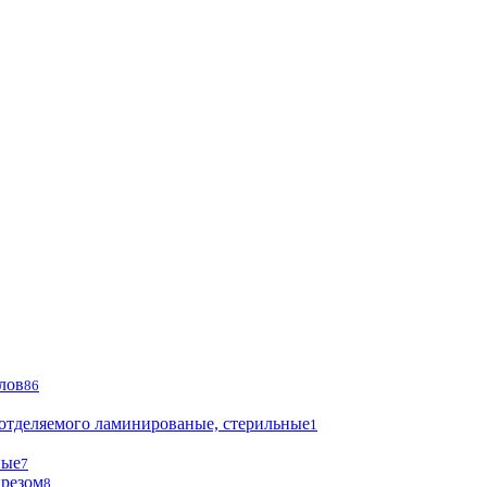
лов
86
 отделяемого ламинированые, стерильные
1
ные
7
ырезом
8