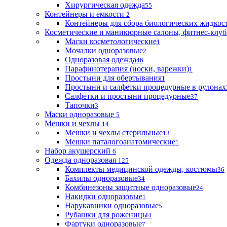
Хирургическая одежда
55
Контейнеры и емкости
2
Контейнеры для сбора биологических жидкос
Косметические и маникюрные салоны, фитнес-клуб
Маски косметологические
1
Мочалки одноразовые
2
Одноразовая одежда
46
Парафинотерапия (носки, варежки)
1
Простыни для обертывания
1
Простыни и салфетки процедурные в рулонах
Салфетки и простыни процедурные
37
Тапочки
3
Маски одноразовые
5
Мешки и чехлы
14
Мешки и чехлы стерильные
13
Мешки паталогоанатомические
1
Набор акушерский
6
Одежда одноразовая
125
Комплекты медицинской одежды, костюмы
36
Бахилы одноразовые
34
Комбинезоны защитные одноразовые
24
Накидки одноразовые
1
Нарукавники одноразовые
5
Рубашки для роженицы
4
Фартуки одноразовые
7