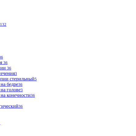
132
36
ья
36
опии
36
сечения
3
опии стерильный
5
 на бедре
36
 на голове
3
 на конечности
36
огический
36
2