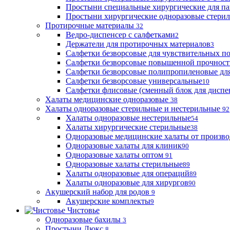
Простыни специальные хирургические для па
Простыни хирургические одноразовые стери
Протирочные материалы
32
Ведро-диспенсер с салфетками
2
Держатели для протирочных материалов
3
Салфетки безворсовые для чувствительных п
Салфетки безворсовые повышенной прочност
Салфетки безворсовые полипропиленовые дл
Салфетки безворсовые универсальные
10
Салфетки флисовые (сменный блок для диспе
Халаты медицинские одноразовые
38
Халаты одноразовые стерильные и нестерильные
92
Халаты одноразовые нестерильные
54
Халаты хирургические стерильные
38
Одноразовые медицинские халаты от произво
Одноразовые халаты для клиник
90
Одноразовые халаты оптом
91
Одноразовые халаты стерильные
89
Халаты одноразовые для операций
89
Халаты одноразовые для хирургов
90
Акушерский набор для родов
9
Акушерские комплекты
9
Чистовье
Одноразовые бахилы
3
Простыни Люкс
8