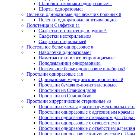
Шапочки и колпаки одноразовые
11
Шорты одноразовые
3
Пеленки одноразовые для лежачих больных
8
Пеленки одноразовые впитывающие
8
Полотенца и Салфетки
11
Салфетки и полотенца в рулоне
5
Салфетки нестерильные
3
Салфетки стерильные
6
Постельное белье одноразовое
8
Наволочки одноразовые
1
Наматрасники влагонепроницаемые
3
Пододеяльники одноразовые
1
Постельное белье одноразовое в наборах
3
Простыни одноразовые
118
Одноразовые медицинские простыни
118
Простыни бумажно-полиэтиленовые
6
Простыни из Спанбонда
106
Простыни из Спанлейса
6
Простыни хирургические стерильные
86
Простыни и чехлы для инструментальных сто
Простыни одноразовые с адгезивным краем
13
Простыни одноразовые с карманом для сбора
Простыни одноразовые с отверстием
10
Простыни одноразовые с отверстием адгезив
Простыни одноразовые хирургические с U-в