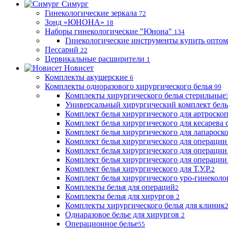
Симург
Гинекологические зеркала
72
Зонд «ЮНОНА»
18
Наборы гинекологические "Юнона"
134
Гинекологические инструменты купить оптом
Пессарий
22
Цервикальные расширители
1
Новисет
Комплекты акушерские
6
Комплекты одноразового хирургического белья
99
Комплекты хирургического белья стерильные
Универсальный хирургический комплект бел
Комплект белья хирургического для артроск
Комплект белья хирургического для кесарева 
Комплект белья хирургического для лапароск
Комплект белья хирургического для операции
Комплект белья хирургического для операции
Комплект белья хирургического для операции
Комплект белья хирургического для Т.У.Р.
2
Комплект белья хирургического уро-гинекол
Комплекты белья для операций
2
Комплекты белья для хирургов
2
Комплекты хирургического белья для клиник
Однаразовое белье для хирургов
2
Операционное белье
55