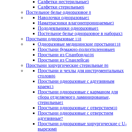
Салфетки нестерильные
3
Салфетки стерильные
6
Постельное белье одноразовое
8
Наволочки одноразовые
1
Наматрасники влагонепроницаемые
3
Пододеяльники одноразовые
1
Постельное белье одноразовое в наборах
3
Простыни одноразовые
118
Одноразовые медицинские простыни
118
Простыни бумажно-полиэтиленовые
6
Простыни из Спанбонда
106
Простыни из Спанлейса
6
Простыни хирургические стерильные
86
Простыни и чехлы для инструментальных
столов
86
Простыни одноразовые с адгезивным
краем
13
Простыни одноразовые с карманом для
сбора отделяемого ламинированые,
стерильные
1
Простыни одноразовые с отверстием
10
Простыни одноразовые с отверстием
адгезивные
7
Простыни одноразовые хирургические с U-
вырезом
8