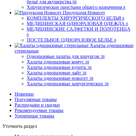
бельё для акушерства
90
Хирургические простыни общего назначения
8
Продукция Новисет
КОМПЛЕКТЫ ХИРУРГИЧЕСКОГО БЕЛЬЯ
0
МЕДИЦИНСКАЯ ОДНОРАЗОВАЯ ОДЕЖДА
0
МЕДИЦИНСКИЕ САЛФЕТКИ И ПОЛОТЕНЦА
0
ПОСТЕЛЬНОЕ ОДНОРАЗОВОЕ БЕЛЬЕ
0
Халаты одноразовые
стерильные
Одноразовые халаты для хирургов
38
Халаты одноразовые комус
38
Халаты одноразовые купить
38
Халаты одноразовые лайт
38
Халаты одноразовые новосет
38
Халаты одноразовые хирургических
38
Новинки
Популярные товары
Распродажи и скидки
Рекомендуемые товары
Уцененные товары
Уточнить раздел