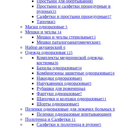
Простыни для обертывания
1
Простыни и салфетки процедурные в
рулонах
33
Салфетки и простыни процедурные
37
Тапочки
3
Маски одноразовые
5
Мешки и чехлы
14
Мешки и чехлы стерильные
13
Мешки паталогоанатомические
1
Набор акушерский
6
Одежда одноразовая
125
Комплекты медицинской одежды,
костюмы
36
Бахилы одноразовые
34
Комбинезоны защитные одноразовые
24
Накидки одноразовые
1
Нарукавники одноразовые
5
Рубашки для роженицы
4
Фартуки одноразовые
7
Шапочки и колпаки одноразовые
11
Шорты одноразовые
3
Пеленки одноразовые для лежачих больных
8
Пеленки одноразовые впитывающие
8
Полотенца и Салфетки
11
Салфетки и полотенца в рулоне
5