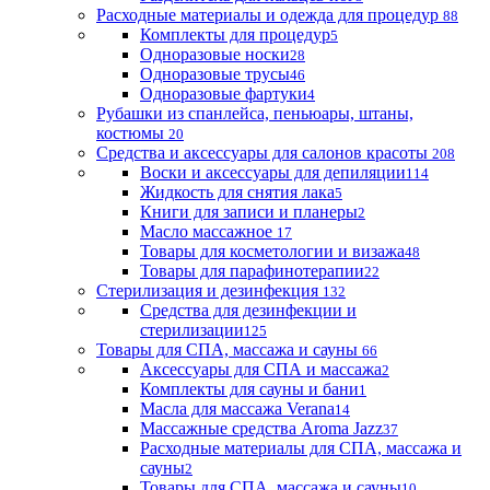
Расходные материалы и одежда для процедур
88
Комплекты для процедур
5
Одноразовые носки
28
Одноразовые трусы
46
Одноразовые фартуки
4
Рубашки из спанлейса, пеньюары, штаны,
костюмы
20
Средства и аксессуары для салонов красоты
208
Воски и аксессуары для депиляции
114
Жидкость для снятия лака
5
Книги для записи и планеры
2
Масло массажное
17
Товары для косметологии и визажа
48
Товары для парафинотерапии
22
Стерилизация и дезинфекция
132
Средства для дезинфекции и
стерилизации
125
Товары для СПА, массажа и сауны
66
Аксессуары для СПА и массажа
2
Комплекты для сауны и бани
1
Масла для массажа Verana
14
Массажные средства Aroma Jazz
37
Расходные материалы для СПА, массажа и
сауны
2
Товары для СПА, массажа и сауны
10