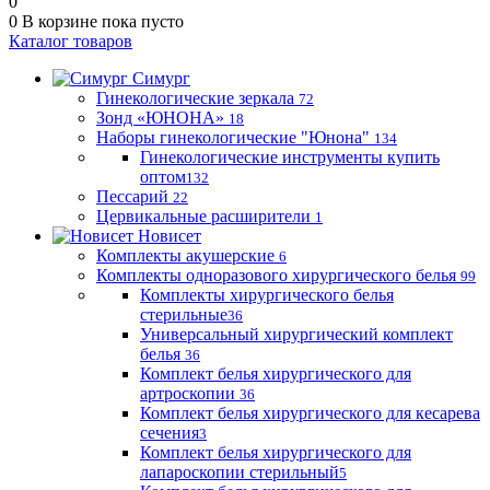
0
0
В корзине
пока пусто
Каталог товаров
Симург
Гинекологические зеркала
72
Зонд «ЮНОНА»
18
Наборы гинекологические "Юнона"
134
Гинекологические инструменты купить
оптом
132
Пессарий
22
Цервикальные расширители
1
Новисет
Комплекты акушерские
6
Комплекты одноразового хирургического белья
99
Комплекты хирургического белья
стерильные
36
Универсальный хирургический комплект
белья
36
Комплект белья хирургического для
артроскопии
36
Комплект белья хирургического для кесарева
сечения
3
Комплект белья хирургического для
лапароскопии стерильный
5