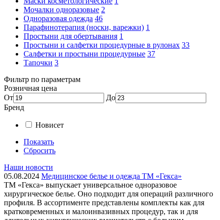
Маски косметологические
1
Мочалки одноразовые
2
Одноразовая одежда
46
Парафинотерапия (носки, варежки)
1
Простыни для обертывания
1
Простыни и салфетки процедурные в рулонах
33
Салфетки и простыни процедурные
37
Тапочки
3
Фильтр по параметрам
Розничная цена
От
До
Бренд
Новисет
Показать
Сбросить
Наши новости
05.08.2024
Медицинское белье и одежда ТМ «Гекса»
ТМ «Гекса» выпускает универсальное одноразовое
хирургическое белье. Оно подходит для операций различного
профиля. В ассортименте представлены комплекты как для
кратковременных и малоинвазивных процедур, так и для