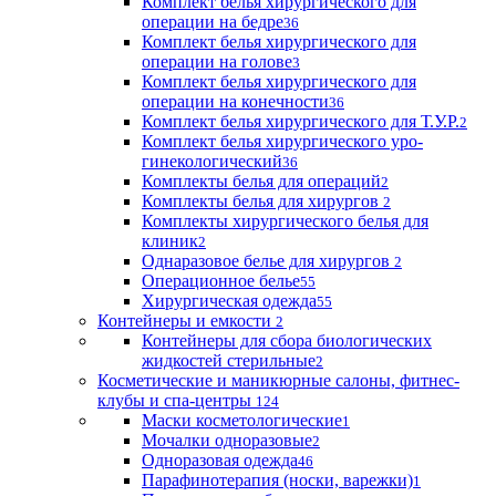
Комплект белья хирургического для
операции на бедре
36
Комплект белья хирургического для
операции на голове
3
Комплект белья хирургического для
операции на конечности
36
Комплект белья хирургического для Т.У.Р.
2
Комплект белья хирургического уро-
гинекологический
36
Комплекты белья для операций
2
Комплекты белья для хирургов
2
Комплекты хирургического белья для
клиник
2
Однаразовое белье для хирургов
2
Операционное белье
55
Хирургическая одежда
55
Контейнеры и емкости
2
Контейнеры для сбора биологических
жидкостей стерильные
2
Косметические и маникюрные салоны, фитнес-
клубы и спа-центры
124
Маски косметологические
1
Мочалки одноразовые
2
Одноразовая одежда
46
Парафинотерапия (носки, варежки)
1