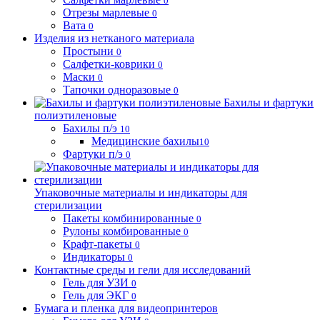
0
Отрезы марлевые
0
Вата
0
Изделия из нетканого материала
Простыни
0
Салфетки-коврики
0
Маски
0
Тапочки одноразовые
0
Бахилы и фартуки
полиэтиленовые
Бахилы п/э
10
Медицинские бахилы
10
Фартуки п/э
0
Упаковочные материалы и индикаторы для
стерилизации
Пакеты комбинированные
0
Рулоны комбированные
0
Крафт-пакеты
0
Индикаторы
0
Контактные среды и гели для исследований
Гель для УЗИ
0
Гель для ЭКГ
0
Бумага и пленка для видеопринтеров