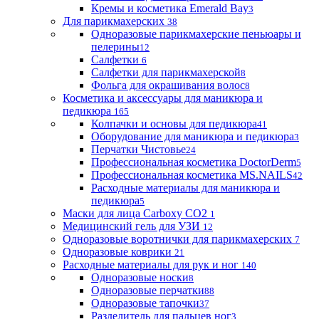
Кремы и косметика Emerald Bay
3
Для парикмахерских
38
Одноразовые парикмахерские пеньюары и
пелерины
12
Салфетки
6
Салфетки для парикмахерской
8
Фольга для окрашивания волос
8
Косметика и аксессуары для маникюра и
педикюра
165
Колпачки и основы для педикюра
41
Оборудование для маникюра и педикюра
3
Перчатки Чистовье
24
Профессиональная косметика DoctorDerm
5
Профессиональная косметика MS.NAILS
42
Расходные материалы для маникюра и
педикюра
5
Маски для лица Carboxy CO2
1
Медицинский гель для УЗИ
12
Одноразовые воротнички для парикмахерских
7
Одноразовые коврики
21
Расходные материалы для рук и ног
140
Одноразовые носки
8
Одноразовые перчатки
88
Одноразовые тапочки
37
Разделитель для пальцев ног
3