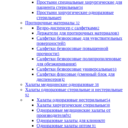
Простыни специальные хирургические для
пациента стерильные
34
Простыни хирургические одноразовые
стерильные
9
Протирочные материалы
32
Ведро-диспенсер с салфетками
2
Держатели для протирочных материалов
3
Салфетки безворсовые для чувствительных
поверхностей
5
Салфетки безворсовые повышенной
прочности
5
Салфетки безворсовые полипропиленовые
для обезжиривания
5
Салфетки безворсовые универсальные
10
Салфетки флисовые (сменный блок для
диспенсеров)
2
Халаты медицинские одноразовые
38
Халаты одноразовые стерильные и нестерильные
92
Халаты одноразовые нестерильные
54
Халаты хирургические стерильные
38
Одноразовые медицинские халаты от
производителя!
92
Одноразовые халаты для клиник
90
Одноразовые халаты оптом
91