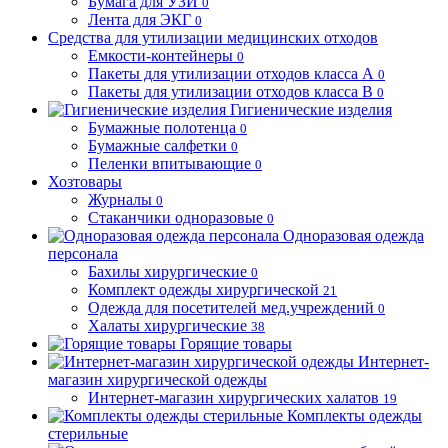
Бумага для УЗИ
0
Лента для ЭКГ
0
Средства для утилизации медицинских отходов
Емкости-контейнеры
0
Пакеты для утилизации отходов класса А
0
Пакеты для утилизации отходов класса В
0
Гигиенические изделия
Бумажные полотенца
0
Бумажные салфетки
0
Пеленки впитывающие
0
Хозтовары
Журналы
0
Стаканчики одноразовые
0
Одноразовая одежда
персонала
Бахилы хирургические
0
Комплект одежды хирургической
21
Одежда для посетителей мед.учреждений
0
Халаты хирургические
38
Горящие товары
Интернет-
магазин хирургической одежды
Интернет-магазин хирургических халатов
19
Комплекты одежды
стерильные