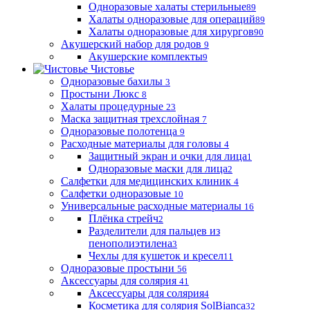
Одноразовые халаты стерильные
89
Халаты одноразовые для операций
89
Халаты одноразовые для хирургов
90
Акушерский набор для родов
9
Акушерские комплекты
9
Чистовье
Одноразовые бахилы
3
Простыни Люкс
8
Халаты процедурные
23
Маска защитная трехслойная
7
Одноразовые полотенца
9
Расходные материалы для головы
4
Защитный экран и очки для лица
1
Одноразовые маски для лица
2
Салфетки для медицинских клиник
4
Салфетки одноразовые
10
Универсальные расходные материалы
16
Плёнка стрейч
2
Разделители для пальцев из
пенополиэтилена
3
Чехлы для кушеток и кресел
11
Одноразовые простыни
56
Аксессуары для солярия
41
Аксессуары для солярия
4
Косметика для солярия SolBianca
32