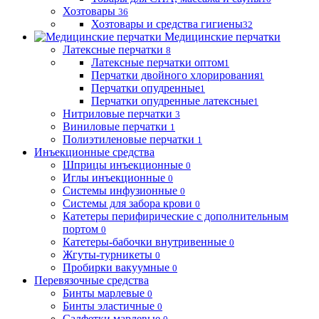
Хозтовары
36
Хозтовары и средства гигиены
32
Медицинские перчатки
Латексные перчатки
8
Латексные перчатки оптом
1
Перчатки двойного хлорирования
1
Перчатки опудренные
1
Перчатки опудренные латексные
1
Нитриловые перчатки
3
Виниловые перчатки
1
Полиэтиленовые перчатки
1
Инъекционные средства
Шприцы инъекционные
0
Иглы инъекционные
0
Системы инфузионные
0
Системы для забора крови
0
Катетеры перифирические с дополнительным
портом
0
Катетеры-бабочки внутривенные
0
Жгуты-турникеты
0
Пробирки вакуумные
0
Перевязочные средства
Бинты марлевые
0
Бинты эластичные
0
Салфетки марлевые