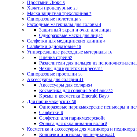
Простыни Люкс
8
Халаты процедурные
23
Маска защитная трехслойная
7
Одноразовые полотенца
9
Расходные материалы для головы
4
Защитный экран и очки для лица
1
Одноразовые маски для лица
2
Салфетки для медицинских клиник
4
Салфетки одноразовые
10
Универсальные расходные материалы
16
Плёнка стрейч
2
Разделители для пальцев из пенополиэтилена
Чехлы для кушеток и кресел
11
Одноразовые простыни
56
Аксессуары для солярия
41
Аксессуары для солярия
4
Косметика для солярия SolBianca
32
Кремы и косметика Emerald Bay
3
Для парикмахерских
38
Одноразовые парикмахерские пеньюары и пе
Салфетки
6
Салфетки для парикмахерской
8
Фольга для окрашивания волос
8
Косметика и аксессуары для маникюра и педикюра
Колпачки и основы для педикюра
41