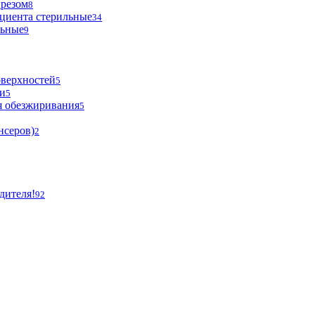
ырезом
8
циента стерильные
34
льные
9
оверхностей
5
и
5
я обезжиривания
5
нсеров)
2
дителя!
92