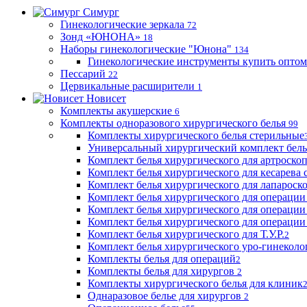
Симург
Гинекологические зеркала
72
Зонд «ЮНОНА»
18
Наборы гинекологические "Юнона"
134
Гинекологические инструменты купить оптом
Пессарий
22
Цервикальные расширители
1
Новисет
Комплекты акушерские
6
Комплекты одноразового хирургического белья
99
Комплекты хирургического белья стерильные
Универсальный хирургический комплект бел
Комплект белья хирургического для артроск
Комплект белья хирургического для кесарева 
Комплект белья хирургического для лапароск
Комплект белья хирургического для операции
Комплект белья хирургического для операции
Комплект белья хирургического для операции
Комплект белья хирургического для Т.У.Р.
2
Комплект белья хирургического уро-гинекол
Комплекты белья для операций
2
Комплекты белья для хирургов
2
Комплекты хирургического белья для клиник
Однаразовое белье для хирургов
2