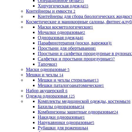
Операционное белье
55
Хирургическая одежда
55
Контейнеры и емкости
2
Контейнеры для сбора биологических жидкос
Косметические и маникюрные салоны, фитнес-клуб
Маски косметологические
1
Мочалки одноразовые
2
Одноразовая одежда
46
Парафинотерапия (носки, варежки)
1
Простыни для обертывания
1
Простыни и салфетки процедурные в рулонах
Салфетки и простыни процедурные
37
Тапочки
3
Маски одноразовые
5
Мешки и чехлы
14
Мешки и чехлы стерильные
13
Мешки паталогоанатомические
1
Набор акушерский
6
Одежда одноразовая
125
Комплекты медицинской одежды, костюмы
36
Бахилы одноразовые
34
Комбинезоны защитные одноразовые
24
Накидки одноразовые
1
Нарукавники одноразовые
5
Рубашки для роженицы
4