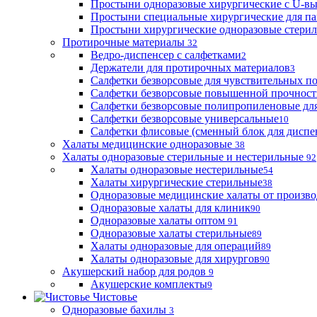
Простыни одноразовые хирургические с U-в
Простыни специальные хирургические для па
Простыни хирургические одноразовые стери
Протирочные материалы
32
Ведро-диспенсер с салфетками
2
Держатели для протирочных материалов
3
Салфетки безворсовые для чувствительных п
Салфетки безворсовые повышенной прочност
Салфетки безворсовые полипропиленовые дл
Салфетки безворсовые универсальные
10
Салфетки флисовые (сменный блок для диспе
Халаты медицинские одноразовые
38
Халаты одноразовые стерильные и нестерильные
92
Халаты одноразовые нестерильные
54
Халаты хирургические стерильные
38
Одноразовые медицинские халаты от произво
Одноразовые халаты для клиник
90
Одноразовые халаты оптом
91
Одноразовые халаты стерильные
89
Халаты одноразовые для операций
89
Халаты одноразовые для хирургов
90
Акушерский набор для родов
9
Акушерские комплекты
9
Чистовье
Одноразовые бахилы
3