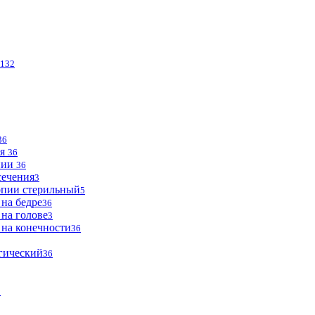
132
36
ья
36
опии
36
сечения
3
опии стерильный
5
 на бедре
36
 на голове
3
 на конечности
36
огический
36
2