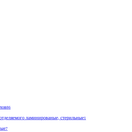
лов
86
 отделяемого ламинированые, стерильные
1
ные
7