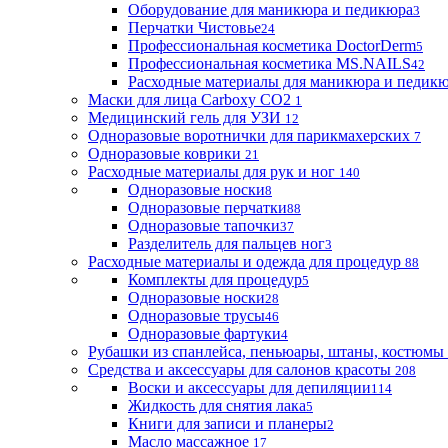
Оборудование для маникюра и педикюра
3
Перчатки Чистовье
24
Профессиональная косметика DoctorDerm
5
Профессиональная косметика MS.NAILS
42
Расходные материалы для маникюра и педик
Маски для лица Carboxy CO2
1
Медицинский гель для УЗИ
12
Одноразовые воротнички для парикмахерских
7
Одноразовые коврики
21
Расходные материалы для рук и ног
140
Одноразовые носки
8
Одноразовые перчатки
88
Одноразовые тапочки
37
Разделитель для пальцев ног
3
Расходные материалы и одежда для процедур
88
Комплекты для процедур
5
Одноразовые носки
28
Одноразовые трусы
46
Одноразовые фартуки
4
Рубашки из спанлейса, пеньюары, штаны, костюмы
Средства и аксессуары для салонов красоты
208
Воски и аксессуары для депиляции
114
Жидкость для снятия лака
5
Книги для записи и планеры
2
Масло массажное
17