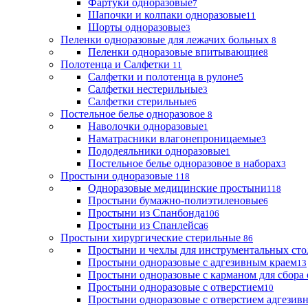
Фартуки одноразовые
7
Шапочки и колпаки одноразовые
11
Шорты одноразовые
3
Пеленки одноразовые для лежачих больных
8
Пеленки одноразовые впитывающие
8
Полотенца и Салфетки
11
Салфетки и полотенца в рулоне
5
Салфетки нестерильные
3
Салфетки стерильные
6
Постельное белье одноразовое
8
Наволочки одноразовые
1
Наматрасники влагонепроницаемые
3
Пододеяльники одноразовые
1
Постельное белье одноразовое в наборах
3
Простыни одноразовые
118
Одноразовые медицинские простыни
118
Простыни бумажно-полиэтиленовые
6
Простыни из Спанбонда
106
Простыни из Спанлейса
6
Простыни хирургические стерильные
86
Простыни и чехлы для инструментальных сто
Простыни одноразовые с адгезивным краем
13
Простыни одноразовые с карманом для сбора
Простыни одноразовые с отверстием
10
Простыни одноразовые с отверстием адгезив