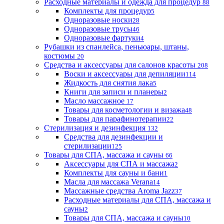
Расходные материалы и одежда для процедур
88
Комплекты для процедур
5
Одноразовые носки
28
Одноразовые трусы
46
Одноразовые фартуки
4
Рубашки из спанлейса, пеньюары, штаны,
костюмы
20
Средства и аксессуары для салонов красоты
208
Воски и аксессуары для депиляции
114
Жидкость для снятия лака
5
Книги для записи и планеры
2
Масло массажное
17
Товары для косметологии и визажа
48
Товары для парафинотерапии
22
Стерилизация и дезинфекция
132
Средства для дезинфекции и
стерилизации
125
Товары для СПА, массажа и сауны
66
Аксессуары для СПА и массажа
2
Комплекты для сауны и бани
1
Масла для массажа Verana
14
Массажные средства Aroma Jazz
37
Расходные материалы для СПА, массажа и
сауны
2
Товары для СПА, массажа и сауны
10