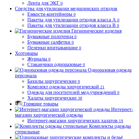
Лента для ЭКГ
0
Средства для утилизации медицинских отходов
Емкости-контейнеры
0
Пакеты для утилизации отходов класса А
0
Пакеты для утилизации отходов класса В
0
Гигиенические изделия
Бумажные полотенца
0
Бумажные салфетки
0
Пеленки впитывающие
0
Хозтовары
Журналы
0
Стаканчики одноразовые
0
Одноразовая одежда
персонала
Бахилы хирургические
0
Комплект одежды хирургической
21
Одежда для посетителей мед.учреждений
0
Халаты хирургические
38
Горящие товары
Интернет-
магазин хирургической одежды
Интернет-магазин хирургических халатов
19
Комплекты одежды
стерильные