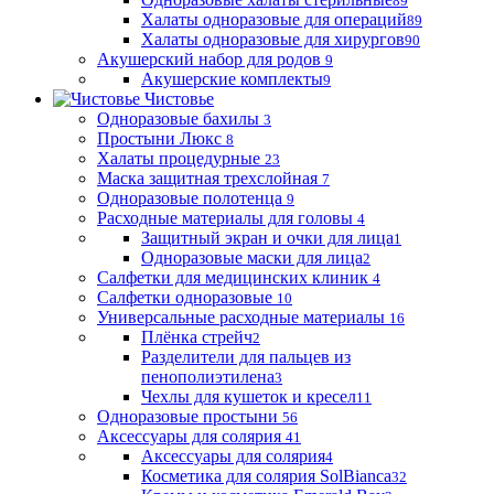
89
Халаты одноразовые для операций
89
Халаты одноразовые для хирургов
90
Акушерский набор для родов
9
Акушерские комплекты
9
Чистовье
Одноразовые бахилы
3
Простыни Люкс
8
Халаты процедурные
23
Маска защитная трехслойная
7
Одноразовые полотенца
9
Расходные материалы для головы
4
Защитный экран и очки для лица
1
Одноразовые маски для лица
2
Салфетки для медицинских клиник
4
Салфетки одноразовые
10
Универсальные расходные материалы
16
Плёнка стрейч
2
Разделители для пальцев из
пенополиэтилена
3
Чехлы для кушеток и кресел
11
Одноразовые простыни
56
Аксессуары для солярия
41
Аксессуары для солярия
4
Косметика для солярия SolBianca
32