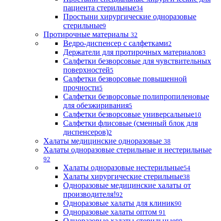
пациента стерильные
34
Простыни хирургические одноразовые
стерильные
9
Протирочные материалы
32
Ведро-диспенсер с салфетками
2
Держатели для протирочных материалов
3
Салфетки безворсовые для чувствительных
поверхностей
5
Салфетки безворсовые повышенной
прочности
5
Салфетки безворсовые полипропиленовые
для обезжиривания
5
Салфетки безворсовые универсальные
10
Салфетки флисовые (сменный блок для
диспенсеров)
2
Халаты медицинские одноразовые
38
Халаты одноразовые стерильные и нестерильные
92
Халаты одноразовые нестерильные
54
Халаты хирургические стерильные
38
Одноразовые медицинские халаты от
производителя!
92
Одноразовые халаты для клиник
90
Одноразовые халаты оптом
91
Одноразовые халаты стерильные