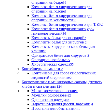
операции на бедре
36
Комплект белья хирургического для
операции на голове
3
Комплект белья хирургического для
операции на конечности
36
Комплект белья хирургического для Т.У.Р.
2
Комплект белья хирургического уро-
гинекологический
36
Комплекты белья для операций
2
Комплекты белья для хирургов
2
Комплекты хирургического белья для
клиник
2
Однаразовое белье для хирургов
2
Операционное белье
55
Хирургическая одежда
55
Контейнеры и емкости
2
Контейнеры для сбора биологических
жидкостей стерильные
2
Косметические и маникюрные салоны, фитнес-
клубы и спа-центры
124
Маски косметологические
1
Мочалки одноразовые
2
Одноразовая одежда
46
Парафинотерапия (носки, варежки)
1
Простыни для обертывания
1