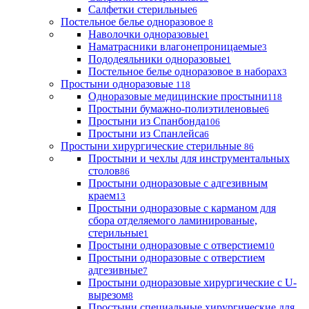
Салфетки стерильные
6
Постельное белье одноразовое
8
Наволочки одноразовые
1
Наматрасники влагонепроницаемые
3
Пододеяльники одноразовые
1
Постельное белье одноразовое в наборах
3
Простыни одноразовые
118
Одноразовые медицинские простыни
118
Простыни бумажно-полиэтиленовые
6
Простыни из Спанбонда
106
Простыни из Спанлейса
6
Простыни хирургические стерильные
86
Простыни и чехлы для инструментальных
столов
86
Простыни одноразовые с адгезивным
краем
13
Простыни одноразовые с карманом для
сбора отделяемого ламинированые,
стерильные
1
Простыни одноразовые с отверстием
10
Простыни одноразовые с отверстием
адгезивные
7
Простыни одноразовые хирургические с U-
вырезом
8
Простыни специальные хирургические для