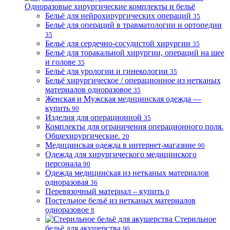
Одноразовые хирургические комплекты и бельё
Бельё для нейрохирургических операций
35
Бельё для операций в травматологии и ортопедии
35
Бельё для сердечно-сосудистой хирургии
35
Бельё для торакальной хирургии, операций на шее
и голове
35
Бельё для урологии и гинекологии
35
Бельё хирургическое / операционное из нетканых
материалов одноразовое
35
Женская и Мужская медицинская одежда —
купить
90
Изделия для операционной
35
Комплекты для ограничения операционного поля.
Общехирургические.
20
Медицинская одежда в интернет-магазине
90
Одежда для хирургического медицинского
персонала
90
Одежда медицинская из нетканых материалов
одноразовая
36
Перевязочный материал – купить
0
Постельное бельё из нетканых материалов
одноразовое
8
Стерильное
бельё для акушерства
90