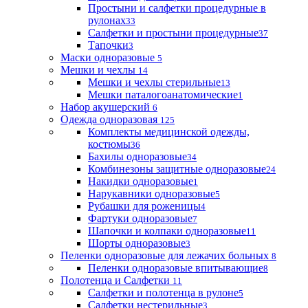
Простыни и салфетки процедурные в
рулонах
33
Салфетки и простыни процедурные
37
Тапочки
3
Маски одноразовые
5
Мешки и чехлы
14
Мешки и чехлы стерильные
13
Мешки паталогоанатомические
1
Набор акушерский
6
Одежда одноразовая
125
Комплекты медицинской одежды,
костюмы
36
Бахилы одноразовые
34
Комбинезоны защитные одноразовые
24
Накидки одноразовые
1
Нарукавники одноразовые
5
Рубашки для роженицы
4
Фартуки одноразовые
7
Шапочки и колпаки одноразовые
11
Шорты одноразовые
3
Пеленки одноразовые для лежачих больных
8
Пеленки одноразовые впитывающие
8
Полотенца и Салфетки
11
Салфетки и полотенца в рулоне
5
Салфетки нестерильные
3