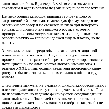
защитных свойств. В размере XXXL все эти элементы
сохранены и адаптированы под очень крупное телосложение.
Цельнокроеный капюшон защищает голову и шею от
загрязнений. Он имеет анатомическую форму, которая не
ограничивает обзор и не съезжает на глаза при поворотах
головы. Для людей очень высокого роста, у которых
пропорции головы могут отличаться от стандартных, это
особенно важно — капюшон должен сидеть плотно, но не
давить.
Застежка-молния спереди обычно закрывается защитной
планкой на клейкой ленте. Эта деталь предотвращает
проникновение загрязнений через застежку, которая является
потенциально уязвимым местом любого комбинезона. В
размере XXXL длина молнии увеличена пропорционально
росту, чтобы не создавать лишних складок в области груди и
живота.
Эластичные манжеты на рукавах и щиколотках обеспечивают
плотное прилегание к телу или к перчаткам и бахилам. Они
не пережимают, но надёжно фиксируются, создавая единый
защитный контур. Для людей с крупными запястьями и
щиколотками эластичность манжет подобрана так, чтобы не
создавать дискомфорта.