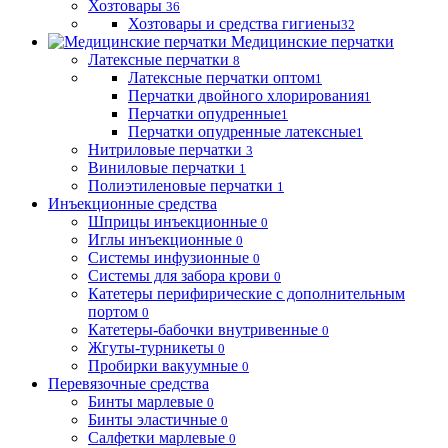
Хозтовары
36
Хозтовары и средства гигиены
32
Медицинские перчатки
Латексные перчатки
8
Латексные перчатки оптом
1
Перчатки двойного хлорирования
1
Перчатки опудренные
1
Перчатки опудренные латексные
1
Нитриловые перчатки
3
Виниловые перчатки
1
Полиэтиленовые перчатки
1
Инъекционные средства
Шприцы инъекционные
0
Иглы инъекционные
0
Системы инфузионные
0
Системы для забора крови
0
Катетеры перифирические с дополнительным
портом
0
Катетеры-бабочки внутривенные
0
Жгуты-турникеты
0
Пробирки вакуумные
0
Перевязочные средства
Бинты марлевые
0
Бинты эластичные
0
Салфетки марлевые
0