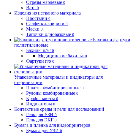
Отрезы марлевые
0
Вата
0
Изделия из нетканого материала
Простыни
0
Салфетки-коврики
0
Маски
0
Тапочки одноразовые
0
Бахилы и фартуки
полиэтиленовые
Бахилы п/э
10
Медицинские бахилы
10
Фартуки п/э
0
Упаковочные материалы и индикаторы для
стерилизации
Пакеты комбинированные
0
Рулоны комбированные
0
Крафт-пакеты
0
Индикаторы
0
Контактные среды и гели для исследований
Гель для УЗИ
0
Гель для ЭКГ
0
Бумага и пленка для видеопринтеров
Бумага для УЗИ
0