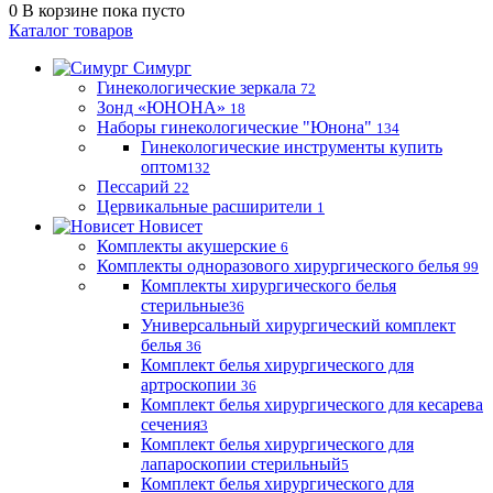
0
В корзине
пока пусто
Каталог товаров
Симург
Гинекологические зеркала
72
Зонд «ЮНОНА»
18
Наборы гинекологические "Юнона"
134
Гинекологические инструменты купить
оптом
132
Пессарий
22
Цервикальные расширители
1
Новисет
Комплекты акушерские
6
Комплекты одноразового хирургического белья
99
Комплекты хирургического белья
стерильные
36
Универсальный хирургический комплект
белья
36
Комплект белья хирургического для
артроскопии
36
Комплект белья хирургического для кесарева
сечения
3
Комплект белья хирургического для
лапароскопии стерильный
5
Комплект белья хирургического для