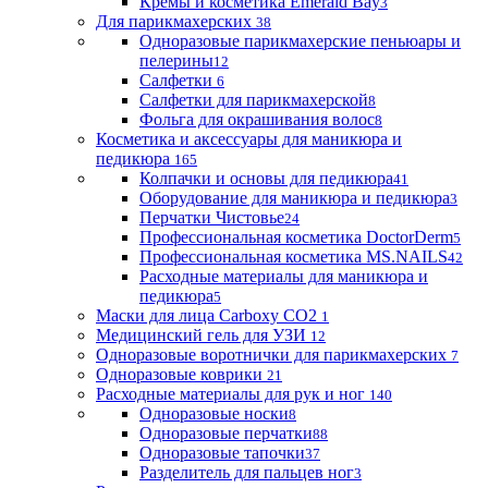
Кремы и косметика Emerald Bay
3
Для парикмахерских
38
Одноразовые парикмахерские пеньюары и
пелерины
12
Салфетки
6
Салфетки для парикмахерской
8
Фольга для окрашивания волос
8
Косметика и аксессуары для маникюра и
педикюра
165
Колпачки и основы для педикюра
41
Оборудование для маникюра и педикюра
3
Перчатки Чистовье
24
Профессиональная косметика DoctorDerm
5
Профессиональная косметика MS.NAILS
42
Расходные материалы для маникюра и
педикюра
5
Маски для лица Carboxy CO2
1
Медицинский гель для УЗИ
12
Одноразовые воротнички для парикмахерских
7
Одноразовые коврики
21
Расходные материалы для рук и ног
140
Одноразовые носки
8
Одноразовые перчатки
88
Одноразовые тапочки
37
Разделитель для пальцев ног
3