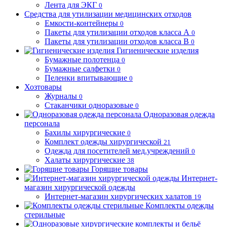
Лента для ЭКГ
0
Средства для утилизации медицинских отходов
Емкости-контейнеры
0
Пакеты для утилизации отходов класса А
0
Пакеты для утилизации отходов класса В
0
Гигиенические изделия
Бумажные полотенца
0
Бумажные салфетки
0
Пеленки впитывающие
0
Хозтовары
Журналы
0
Стаканчики одноразовые
0
Одноразовая одежда
персонала
Бахилы хирургические
0
Комплект одежды хирургической
21
Одежда для посетителей мед.учреждений
0
Халаты хирургические
38
Горящие товары
Интернет-
магазин хирургической одежды
Интернет-магазин хирургических халатов
19
Комплекты одежды
стерильные