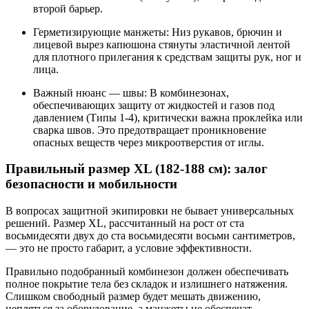
второй барьер.
Герметизирующие манжеты: Низ рукавов, брючин и
лицевой вырез капюшона стянуты эластичной лентой
для плотного прилегания к средствам защиты рук, ног и
лица.
Важный нюанс — швы: В комбинезонах,
обеспечивающих защиту от жидкостей и газов под
давлением (Типы 1-4), критически важна проклейка или
сварка швов. Это предотвращает проникновение
опасных веществ через микроотверстия от иглы.
Правильный размер XL (182-188 см): залог
безопасности и мобильности
В вопросах защитной экипировки не бывает универсальных
решений. Размер XL, рассчитанный на рост от ста
восьмидесяти двух до ста восьмидесяти восьми сантиметров,
— это не просто габарит, а условие эффективности.
Правильно подобранный комбинезон должен обеспечивать
полное покрытие тела без складок и излишнего натяжения.
Слишком свободный размер будет мешать движению,
цепляться за оборудование, а манжеты не обеспечат