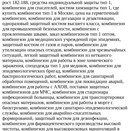
рост 182-188, средства индивидуальной защиты тип 1,
комбинезон для спасателей, костюм химзащиты тип 1, где
купить комбинезон тип 1 в Москве, цена на герметичный
комбинезон, комбинезон для дегазации и дезактивации,
одноразовый защитный костюм высшего класса, комбинезон
для промышленной безопасности, комбинезон с
проклеенными швами, заказ комбинезонов тип 1 оптом,
комбинезон для медицинских учреждений при эпидемиях,
защитный костюм от газов и паров, комбинезон для
утилизации опасных отходов, комбинезон для чрезвычайных
ситуаций, легкий защитный комбинезон из нетканого
материала, комбинезон для работы в зоне химического
заражения, спецодежда тип 1 для медиков, комбинезон для
эпидемиологических бригад, комбинезон для
бактериологических работ, комбинезон для санитарной
обработки помещений, комбинезон для ликвидации аварий,
комбинезон для работы с АХОВ, поставки защитных
комбинезонов для МЧС, комбинезон для стационара
инфекционной больницы, комбинезон для транспортировки
опасных материалов, комбинезон для работы в морге с
биоугрозами, комбинезон для санитарно-эпидемиологической
службы, комбинезон для аварийно-спасательных
формирований, защитный костюм для дезинфекции,
комбинезон для фармацевтического производства высокой
чистоты, комбинезон для высокорисковых манипуляций в