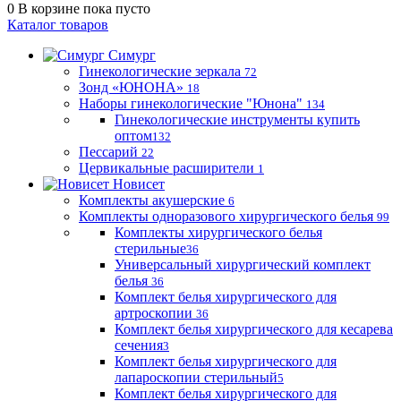
0
В корзине
пока пусто
Каталог товаров
Симург
Гинекологические зеркала
72
Зонд «ЮНОНА»
18
Наборы гинекологические "Юнона"
134
Гинекологические инструменты купить
оптом
132
Пессарий
22
Цервикальные расширители
1
Новисет
Комплекты акушерские
6
Комплекты одноразового хирургического белья
99
Комплекты хирургического белья
стерильные
36
Универсальный хирургический комплект
белья
36
Комплект белья хирургического для
артроскопии
36
Комплект белья хирургического для кесарева
сечения
3
Комплект белья хирургического для
лапароскопии стерильный
5
Комплект белья хирургического для