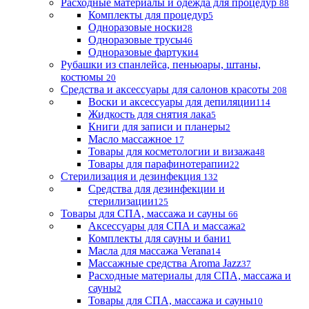
Расходные материалы и одежда для процедур
88
Комплекты для процедур
5
Одноразовые носки
28
Одноразовые трусы
46
Одноразовые фартуки
4
Рубашки из спанлейса, пеньюары, штаны,
костюмы
20
Средства и аксессуары для салонов красоты
208
Воски и аксессуары для депиляции
114
Жидкость для снятия лака
5
Книги для записи и планеры
2
Масло массажное
17
Товары для косметологии и визажа
48
Товары для парафинотерапии
22
Стерилизация и дезинфекция
132
Средства для дезинфекции и
стерилизации
125
Товары для СПА, массажа и сауны
66
Аксессуары для СПА и массажа
2
Комплекты для сауны и бани
1
Масла для массажа Verana
14
Массажные средства Aroma Jazz
37
Расходные материалы для СПА, массажа и
сауны
2
Товары для СПА, массажа и сауны
10