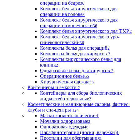
операции на бедре
36
Комплект белья хирургического для
операции на голове
3
Комплект белья хирургического для
операции на конечности
36
Комплект белья хирургического для Т.У.Р.
2
Комплект белья хирургического уро-
гинекологический
36
Комплекты белья для операций
2
Комплекты белья для хирургов
2
Комплекты хирургического белья для
клиник
2
Однаразовое белье для хирургов
2
Операционное белье
55
Хирургическая одежда
55
Контейнеры и емкости
2
Контейнеры для сбора биологических
жидкостей стерильные
2
Косметические и маникюрные салоны, фитнес-
клубы и спа-центры
124
Маски косметологические
1
Мочалки одноразовые
2
Одноразовая одежда
46
Парафинотерапия (носки, варежки)
1
Простыни для обертывания
1