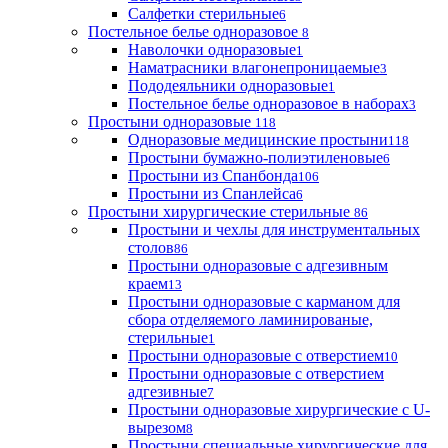
Салфетки стерильные
6
Постельное белье одноразовое
8
Наволочки одноразовые
1
Наматрасники влагонепроницаемые
3
Пододеяльники одноразовые
1
Постельное белье одноразовое в наборах
3
Простыни одноразовые
118
Одноразовые медицинские простыни
118
Простыни бумажно-полиэтиленовые
6
Простыни из Спанбонда
106
Простыни из Спанлейса
6
Простыни хирургические стерильные
86
Простыни и чехлы для инструментальных
столов
86
Простыни одноразовые с адгезивным
краем
13
Простыни одноразовые с карманом для
сбора отделяемого ламинированые,
стерильные
1
Простыни одноразовые с отверстием
10
Простыни одноразовые с отверстием
адгезивные
7
Простыни одноразовые хирургические с U-
вырезом
8
Простыни специальные хирургические для