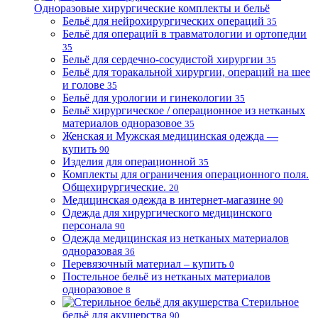
Одноразовые хирургические комплекты и бельё
Бельё для нейрохирургических операций
35
Бельё для операций в травматологии и ортопедии
35
Бельё для сердечно-сосудистой хирургии
35
Бельё для торакальной хирургии, операций на шее
и голове
35
Бельё для урологии и гинекологии
35
Бельё хирургическое / операционное из нетканых
материалов одноразовое
35
Женская и Мужская медицинская одежда —
купить
90
Изделия для операционной
35
Комплекты для ограничения операционного поля.
Общехирургические.
20
Медицинская одежда в интернет-магазине
90
Одежда для хирургического медицинского
персонала
90
Одежда медицинская из нетканых материалов
одноразовая
36
Перевязочный материал – купить
0
Постельное бельё из нетканых материалов
одноразовое
8
Стерильное
бельё для акушерства
90