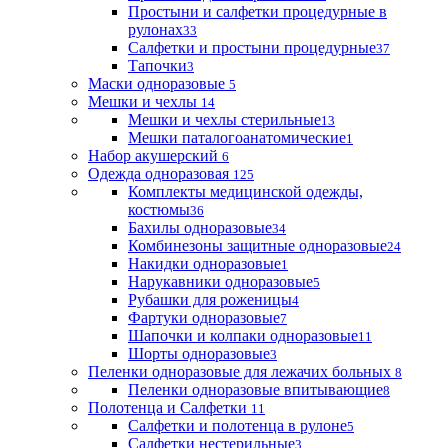
Простыни и салфетки процедурные в
рулонах
33
Салфетки и простыни процедурные
37
Тапочки
3
Маски одноразовые
5
Мешки и чехлы
14
Мешки и чехлы стерильные
13
Мешки паталогоанатомические
1
Набор акушерский
6
Одежда одноразовая
125
Комплекты медицинской одежды,
костюмы
36
Бахилы одноразовые
34
Комбинезоны защитные одноразовые
24
Накидки одноразовые
1
Нарукавники одноразовые
5
Рубашки для роженицы
4
Фартуки одноразовые
7
Шапочки и колпаки одноразовые
11
Шорты одноразовые
3
Пеленки одноразовые для лежачих больных
8
Пеленки одноразовые впитывающие
8
Полотенца и Салфетки
11
Салфетки и полотенца в рулоне
5
Салфетки нестерильные
3