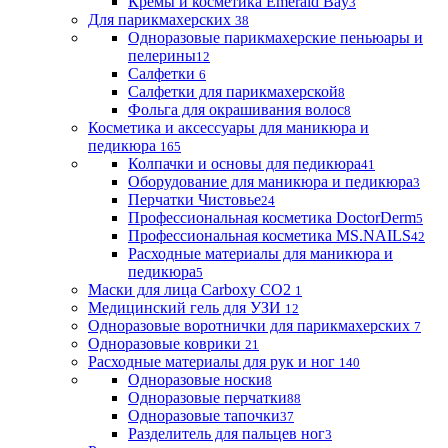
Кремы и косметика Emerald Bay
3
Для парикмахерских
38
Одноразовые парикмахерские пеньюары и
пелерины
12
Салфетки
6
Салфетки для парикмахерской
8
Фольга для окрашивания волос
8
Косметика и аксессуары для маникюра и
педикюра
165
Колпачки и основы для педикюра
41
Оборудование для маникюра и педикюра
3
Перчатки Чистовье
24
Профессиональная косметика DoctorDerm
5
Профессиональная косметика MS.NAILS
42
Расходные материалы для маникюра и
педикюра
5
Маски для лица Carboxy CO2
1
Медицинский гель для УЗИ
12
Одноразовые воротнички для парикмахерских
7
Одноразовые коврики
21
Расходные материалы для рук и ног
140
Одноразовые носки
8
Одноразовые перчатки
88
Одноразовые тапочки
37
Разделитель для пальцев ног
3