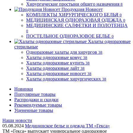
Хирургические простыни общего назначения
8
Продукция Новисет
КОМПЛЕКТЫ ХИРУРГИЧЕСКОГО БЕЛЬЯ
0
МЕДИЦИНСКАЯ ОДНОРАЗОВАЯ ОДЕЖДА
0
МЕДИЦИНСКИЕ САЛФЕТКИ И ПОЛОТЕНЦА
0
ПОСТЕЛЬНОЕ ОДНОРАЗОВОЕ БЕЛЬЕ
0
Халаты одноразовые
стерильные
Одноразовые халаты для хирургов
38
Халаты одноразовые комус
38
Халаты одноразовые купить
38
Халаты одноразовые лайт
38
Халаты одноразовые новосет
38
Халаты одноразовые хирургических
38
Новинки
Популярные товары
Распродажи и скидки
Рекомендуемые товары
Уцененные товары
Наши новости
05.08.2024
Медицинское белье и одежда ТМ «Гекса»
ТМ «Гекса» выпускает универсальное одноразовое