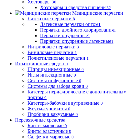
Хозтовары
36
Хозтовары и средства гигиены
32
Медицинские перчатки
Латексные перчатки
8
Латексные перчатки оптом
1
Перчатки двойного хлорирования
1
Перчатки опудренные
1
Перчатки опудренные латексные
1
Нитриловые перчатки
3
Виниловые перчатки
1
Полиэтиленовые перчатки
1
Инъекционные средства
Шприцы инъекционные
0
Иглы инъекционные
0
Системы инфузионные
0
Системы для забора крови
0
Катетеры перифирические с дополнительным
портом
0
Катетеры-бабочки внутривенные
0
Жгуты-турникеты
0
Пробирки вакуумные
0
Перевязочные средства
Бинты марлевые
0
Бинты эластичные
0
Салфетки марлевые
0