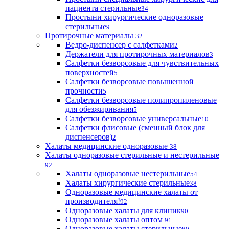
пациента стерильные
34
Простыни хирургические одноразовые
стерильные
9
Протирочные материалы
32
Ведро-диспенсер с салфетками
2
Держатели для протирочных материалов
3
Салфетки безворсовые для чувствительных
поверхностей
5
Салфетки безворсовые повышенной
прочности
5
Салфетки безворсовые полипропиленовые
для обезжиривания
5
Салфетки безворсовые универсальные
10
Салфетки флисовые (сменный блок для
диспенсеров)
2
Халаты медицинские одноразовые
38
Халаты одноразовые стерильные и нестерильные
92
Халаты одноразовые нестерильные
54
Халаты хирургические стерильные
38
Одноразовые медицинские халаты от
производителя!
92
Одноразовые халаты для клиник
90
Одноразовые халаты оптом
91
Одноразовые халаты стерильные