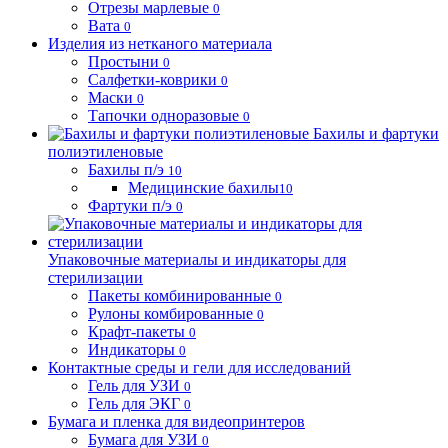
Отрезы марлевые
0
Вата
0
Изделия из нетканого материала
Простыни
0
Салфетки-коврики
0
Маски
0
Тапочки одноразовые
0
Бахилы и фартуки
полиэтиленовые
Бахилы п/э
10
Медицинские бахилы
10
Фартуки п/э
0
Упаковочные материалы и индикаторы для
стерилизации
Пакеты комбинированные
0
Рулоны комбированные
0
Крафт-пакеты
0
Индикаторы
0
Контактные среды и гели для исследований
Гель для УЗИ
0
Гель для ЭКГ
0
Бумага и пленка для видеопринтеров
Бумага для УЗИ
0