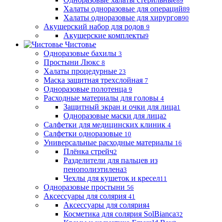
89
Халаты одноразовые для операций
89
Халаты одноразовые для хирургов
90
Акушерский набор для родов
9
Акушерские комплекты
9
Чистовье
Одноразовые бахилы
3
Простыни Люкс
8
Халаты процедурные
23
Маска защитная трехслойная
7
Одноразовые полотенца
9
Расходные материалы для головы
4
Защитный экран и очки для лица
1
Одноразовые маски для лица
2
Салфетки для медицинских клиник
4
Салфетки одноразовые
10
Универсальные расходные материалы
16
Плёнка стрейч
2
Разделители для пальцев из
пенополиэтилена
3
Чехлы для кушеток и кресел
11
Одноразовые простыни
56
Аксессуары для солярия
41
Аксессуары для солярия
4
Косметика для солярия SolBianca
32