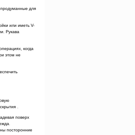
, продуманные для
йки или иметь V-
и. Рукава
операциях, когда
ри этом не
беспечить
зовую
скрытия .
надевая поверх
ежда.
ены посторонние