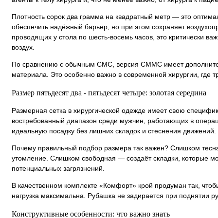
Плотность сорок два грамма на квадратный метр — это оптим
обеспечить надёжный барьер, но при этом сохраняет воздухопр
проводящих у стола по шесть-восемь часов, это критически ва
воздух.
По сравнению с обычным СМС, версия СММС имеет дополнител
материала. Это особенно важно в современной хирургии, где т
Размер пятьдесят два - пятьдесят четыре: золотая середина
Размерная сетка в хирургической одежде имеет свою специфик
востребованный диапазон среди мужчин, работающих в операц
идеальную посадку без лишних складок и стеснения движений.
Почему правильный подбор размера так важен? Слишком тесн
утомление. Слишком свободная — создаёт складки, которые мо
потенциальных загрязнений.
В качественном комплекте «Комфорт» крой продуман так, чтобы
нагрузка максимальна. Рубашка не задирается при поднятии р
Конструктивные особенности: что важно знать