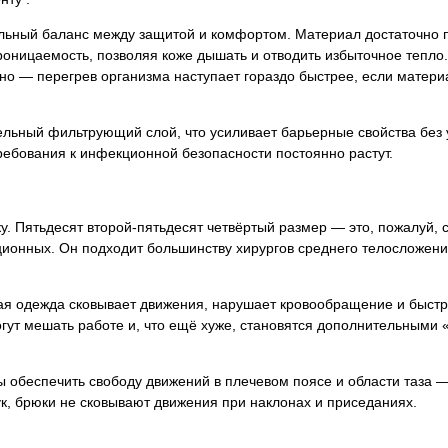
альный баланс между защитой и комфортом. Материал достаточно 
оницаемость, позволяя коже дышать и отводить избыточное тепло.
жно — перегрев организма наступает гораздо быстрее, если матери
ьный фильтрующий слой, что усиливает барьерные свойства без
ребования к инфекционной безопасности постоянно растут.
у. Пятьдесят второй-пятьдесят четвёртый размер — это, пожалуй,
ионных. Он подходит большинству хирургов среднего телосложени
ая одежда сковывает движения, нарушает кровообращение и быстр
гут мешать работе и, что ещё хуже, становятся дополнительными
 обеспечить свободу движений в плечевом поясе и области таза —
ук, брюки не сковывают движения при наклонах и приседаниях.