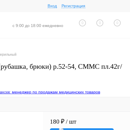
Вход
Регистрация
0
0
0
с 9:00 до 18:00 ежедневно
стерильный
рубашка, брюки) р.52-54, СММС пл.42г/
неджер по продажам медицинских товаров
180 ₽
/ шт