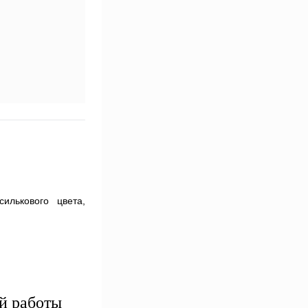
илькового цвета,
й работы