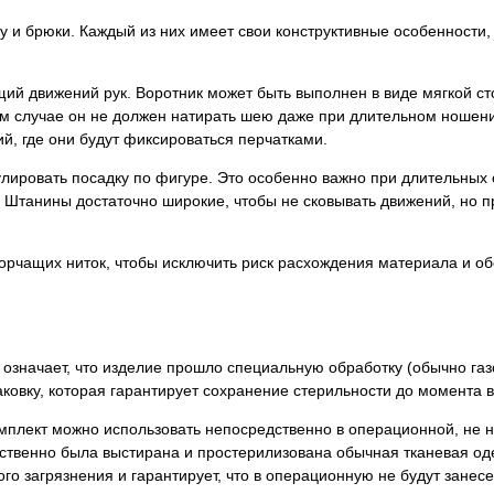
 и брюки. Каждый из них имеет свои конструктивные особенности
ий движений рук. Воротник может быть выполнен в виде мягкой сто
ом случае он не должен натирать шею даже при длительном ношени
ий, где они будут фиксироваться перчатками.
лировать посадку по фигуре. Это особенно важно при длительных 
 Штанины достаточно широкие, чтобы не сковывать движений, но п
торчащих ниток, чтобы исключить риск расхождения материала и о
 означает, что изделие прошло специальную обработку (обычно га
ковку, которая гарантирует сохранение стерильности до момента в
омплект можно использовать непосредственно в операционной, не 
ественно была выстирана и простерилизована обычная тканевая од
го загрязнения и гарантирует, что в операционную не будут занес