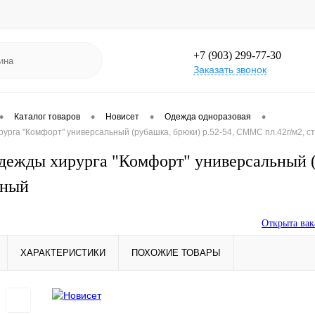
+7 (903) 299-77-30
Заказать звонок
•
•
•
•
Каталог товаров
Новисет
Одежда одноразовая
урга "Комфорт" универсальный (рубашка, брюки) р.52-54, СММС пл.42г/м2, 
дежды хирурга "Комфорт" универсальный (
ьный
ме
Открыта вакансия:
ХАРАКТЕРИСТИКИ
ПОХОЖИЕ ТОВАРЫ