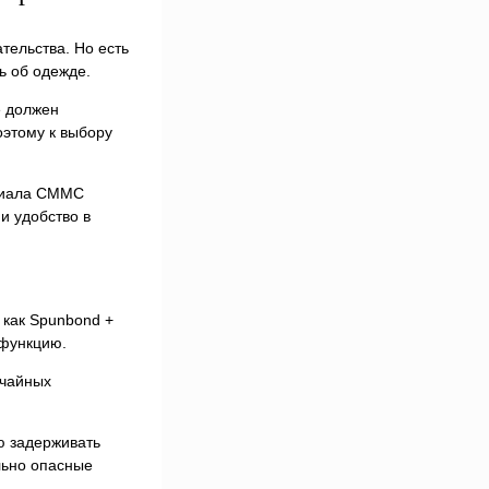
тельства. Но есть
ь об одежде.
е должен
оэтому к выбору
ериала СММС
и удобство в
 как Spunbond +
 функцию.
учайных
ю задерживать
льно опасные