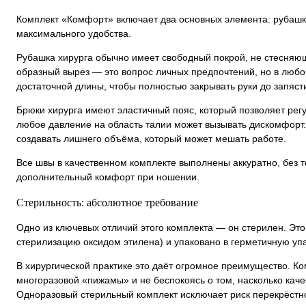
Комплект «Комфорт» включает два основных элемента: рубашку
максимального удобства.
Рубашка хирурга обычно имеет свободный покрой, не стесняющ
образный вырез — это вопрос личных предпочтений, но в люб
достаточной длины, чтобы полностью закрывать руки до запяст
Брюки хирурга имеют эластичный пояс, который позволяет регу
любое давление на область талии может вызывать дискомфорт.
создавать лишнего объёма, который может мешать работе.
Все швы в качественном комплекте выполнены аккуратно, без 
дополнительный комфорт при ношении.
Стерильность: абсолютное требование
Одно из ключевых отличий этого комплекта — он стерилен. Это
стерилизацию оксидом этилена) и упаковано в герметичную упа
В хирургической практике это даёт огромное преимущество. К
многоразовой «пижамы» и не беспокоясь о том, насколько кач
Одноразовый стерильный комплект исключает риск перекрёстно