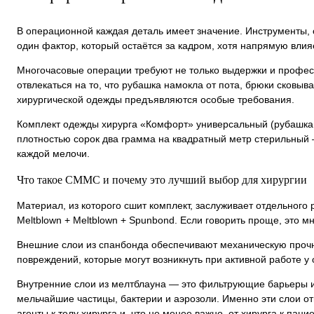
В операционной каждая деталь имеет значение. Инструменты, 
один фактор, который остаётся за кадром, хотя напрямую влияет
Многочасовые операции требуют не только выдержки и профес
отвлекаться на то, что рубашка намокла от пота, брюки сковы
хирургической одежды предъявляются особые требования.
Комплект одежды хирурга «Комфорт» универсальный (рубашка,
плотностью сорок два грамма на квадратный метр стерильный —
каждой мелочи.
Что такое СММС и почему это лучший выбор для хирургии
Материал, из которого сшит комплект, заслуживает отдельног
Meltblown + Meltblown + Spunbond. Если говорить проще, это 
Внешние слои из спанбонда обеспечивают механическую прочн
повреждений, которые могут возникнуть при активной работе у
Внутренние слои из мелтблауна — это фильтрующие барьеры из
мельчайшие частицы, бактерии и аэрозоли. Именно эти слои о
агенты к телу хирурга и, что не менее важно, от хирурга к пацие