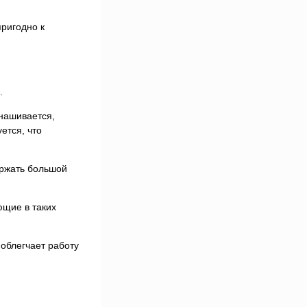
пригодно к
.
знашивается,
ется, что
ержать большой
ющие в таких
 облегчает работу