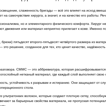
освещение, слаженность бригады — всё это влияет на исход вмеша
 на самочувствие хирурга, а значит, и на качество его работы. Реч
сионализма, но и элементарного физического комфорта. Хирург н
вают движения или материал неприятно прилегает к коже. Именно п
 брюки) пятьдесят второго-пятьдесят четвёртого размера из мат
 это решение, созданное для тех, кто ценит качество, надёжность 
о разговора. СММС — это аббревиатура, которая расшифровывается
многослойный нетканый материал, где каждый слой выполняет свою
ость, устойчивость к разрывам и истиранию. Они защищают от сл
 операционного стола.
 ультратонких волокон, которые создают плотную сетку, способну
твечают за барьерные свойства материала, не пропуская потенциа
нту .