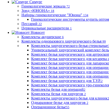
Симург
Гинекологические зеркала
72
Зонд «ЮНОНА»
18
Наборы гинекологические "Юнона"
134
Гинекологические инструменты купить оптом
Пессарий
22
Цервикальные расширители
1
Новисет
Комплекты акушерские
6
Комплекты одноразового хирургического белья
99
Комплекты хирургического белья стерильные
Универсальный хирургический комплект бел
Комплект белья хирургического для артроск
Комплект белья хирургического для кесарева 
Комплект белья хирургического для лапароск
Комплект белья хирургического для операции
Комплект белья хирургического для операции
Комплект белья хирургического для операции
Комплект белья хирургического для Т.У.Р.
2
Комплект белья хирургического уро-гинекол
Комплекты белья для операций
2
Комплекты белья для хирургов
2
Комплекты хирургического белья для клиник
Однаразовое белье для хирургов
2
Операционное белье
55