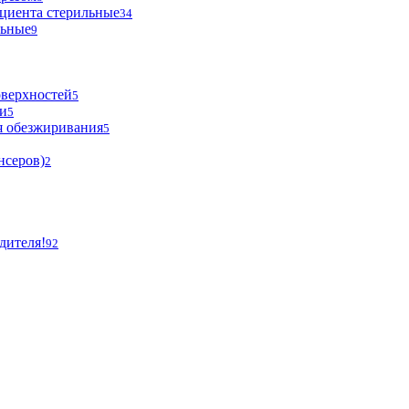
циента стерильные
34
льные
9
оверхностей
5
и
5
я обезжиривания
5
нсеров)
2
дителя!
92