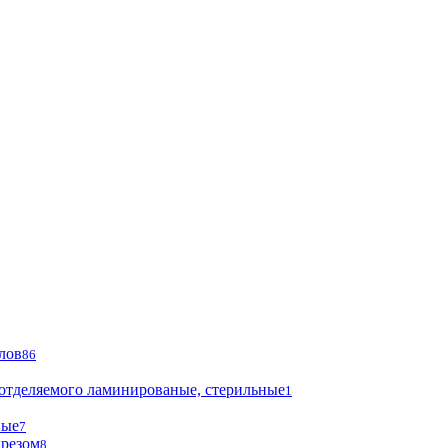
лов
86
 отделяемого ламинированые, стерильные
1
ные
7
ырезом
8