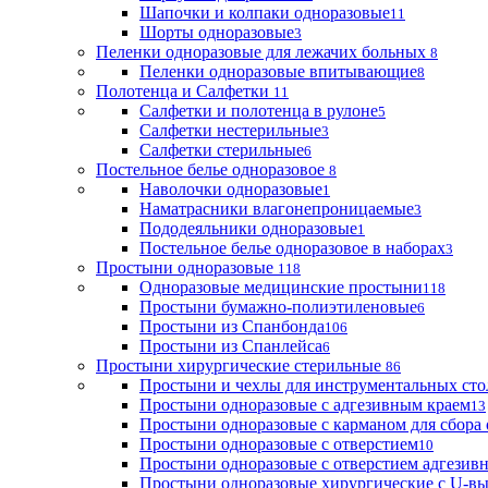
Шапочки и колпаки одноразовые
11
Шорты одноразовые
3
Пеленки одноразовые для лежачих больных
8
Пеленки одноразовые впитывающие
8
Полотенца и Салфетки
11
Салфетки и полотенца в рулоне
5
Салфетки нестерильные
3
Салфетки стерильные
6
Постельное белье одноразовое
8
Наволочки одноразовые
1
Наматрасники влагонепроницаемые
3
Пододеяльники одноразовые
1
Постельное белье одноразовое в наборах
3
Простыни одноразовые
118
Одноразовые медицинские простыни
118
Простыни бумажно-полиэтиленовые
6
Простыни из Спанбонда
106
Простыни из Спанлейса
6
Простыни хирургические стерильные
86
Простыни и чехлы для инструментальных сто
Простыни одноразовые с адгезивным краем
13
Простыни одноразовые с карманом для сбора
Простыни одноразовые с отверстием
10
Простыни одноразовые с отверстием адгезив
Простыни одноразовые хирургические с U-в