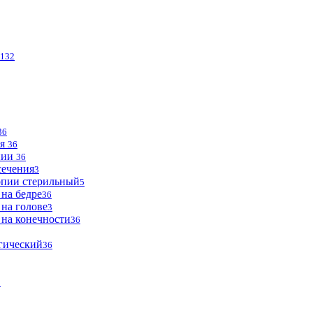
132
36
ья
36
опии
36
сечения
3
опии стерильный
5
 на бедре
36
 на голове
3
 на конечности
36
огический
36
2