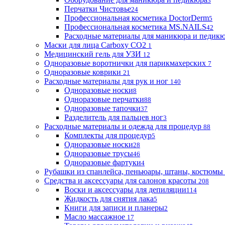
3
Перчатки Чистовье
24
Профессиональная косметика DoctorDerm
5
Профессиональная косметика MS.NAILS
42
Расходные материалы для маникюра и педик
Маски для лица Carboxy CO2
1
Медицинский гель для УЗИ
12
Одноразовые воротнички для парикмахерских
7
Одноразовые коврики
21
Расходные материалы для рук и ног
140
Одноразовые носки
8
Одноразовые перчатки
88
Одноразовые тапочки
37
Разделитель для пальцев ног
3
Расходные материалы и одежда для процедур
88
Комплекты для процедур
5
Одноразовые носки
28
Одноразовые трусы
46
Одноразовые фартуки
4
Рубашки из спанлейса, пеньюары, штаны, костюмы
Средства и аксессуары для салонов красоты
208
Воски и аксессуары для депиляции
114
Жидкость для снятия лака
5
Книги для записи и планеры
2
Масло массажное
17