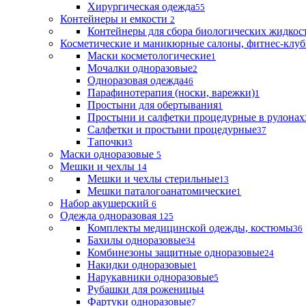
Хирургическая одежда
55
Контейнеры и емкости
2
Контейнеры для сбора биологических жидкос
Косметические и маникюрные салоны, фитнес-клуб
Маски косметологические
1
Мочалки одноразовые
2
Одноразовая одежда
46
Парафинотерапия (носки, варежки)
1
Простыни для обертывания
1
Простыни и салфетки процедурные в рулонах
Салфетки и простыни процедурные
37
Тапочки
3
Маски одноразовые
5
Мешки и чехлы
14
Мешки и чехлы стерильные
13
Мешки паталогоанатомические
1
Набор акушерский
6
Одежда одноразовая
125
Комплекты медицинской одежды, костюмы
36
Бахилы одноразовые
34
Комбинезоны защитные одноразовые
24
Накидки одноразовые
1
Нарукавники одноразовые
5
Рубашки для роженицы
4
Фартуки одноразовые
7