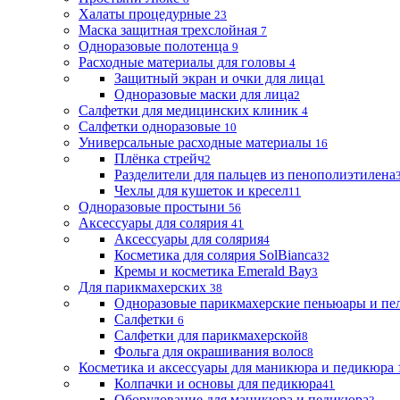
Халаты процедурные
23
Маска защитная трехслойная
7
Одноразовые полотенца
9
Расходные материалы для головы
4
Защитный экран и очки для лица
1
Одноразовые маски для лица
2
Салфетки для медицинских клиник
4
Салфетки одноразовые
10
Универсальные расходные материалы
16
Плёнка стрейч
2
Разделители для пальцев из пенополиэтилена
Чехлы для кушеток и кресел
11
Одноразовые простыни
56
Аксессуары для солярия
41
Аксессуары для солярия
4
Косметика для солярия SolBianca
32
Кремы и косметика Emerald Bay
3
Для парикмахерских
38
Одноразовые парикмахерские пеньюары и пе
Салфетки
6
Салфетки для парикмахерской
8
Фольга для окрашивания волос
8
Косметика и аксессуары для маникюра и педикюра
Колпачки и основы для педикюра
41
Оборудование для маникюра и педикюра