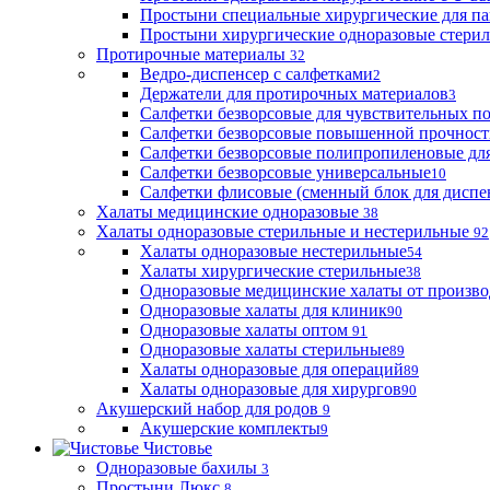
Простыни специальные хирургические для па
Простыни хирургические одноразовые стери
Протирочные материалы
32
Ведро-диспенсер с салфетками
2
Держатели для протирочных материалов
3
Салфетки безворсовые для чувствительных п
Салфетки безворсовые повышенной прочност
Салфетки безворсовые полипропиленовые дл
Салфетки безворсовые универсальные
10
Салфетки флисовые (сменный блок для диспе
Халаты медицинские одноразовые
38
Халаты одноразовые стерильные и нестерильные
92
Халаты одноразовые нестерильные
54
Халаты хирургические стерильные
38
Одноразовые медицинские халаты от произво
Одноразовые халаты для клиник
90
Одноразовые халаты оптом
91
Одноразовые халаты стерильные
89
Халаты одноразовые для операций
89
Халаты одноразовые для хирургов
90
Акушерский набор для родов
9
Акушерские комплекты
9
Чистовье
Одноразовые бахилы
3
Простыни Люкс
8