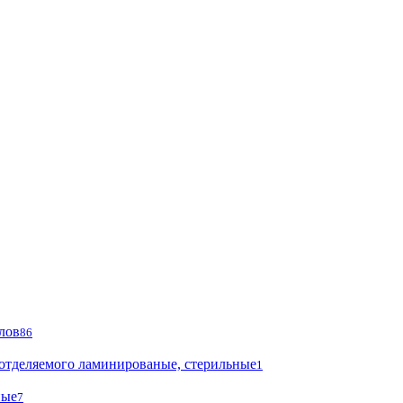
лов
86
 отделяемого ламинированые, стерильные
1
ные
7