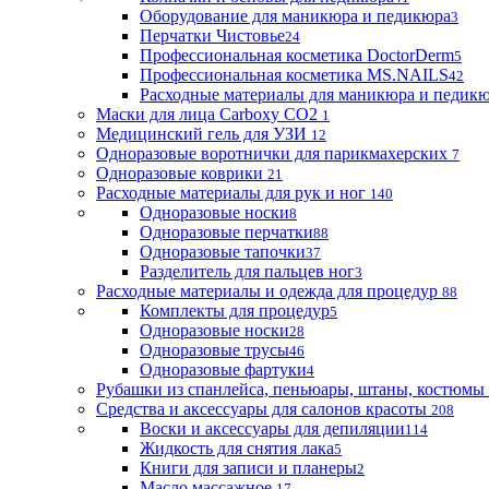
Оборудование для маникюра и педикюра
3
Перчатки Чистовье
24
Профессиональная косметика DoctorDerm
5
Профессиональная косметика MS.NAILS
42
Расходные материалы для маникюра и педик
Маски для лица Carboxy CO2
1
Медицинский гель для УЗИ
12
Одноразовые воротнички для парикмахерских
7
Одноразовые коврики
21
Расходные материалы для рук и ног
140
Одноразовые носки
8
Одноразовые перчатки
88
Одноразовые тапочки
37
Разделитель для пальцев ног
3
Расходные материалы и одежда для процедур
88
Комплекты для процедур
5
Одноразовые носки
28
Одноразовые трусы
46
Одноразовые фартуки
4
Рубашки из спанлейса, пеньюары, штаны, костюмы
Средства и аксессуары для салонов красоты
208
Воски и аксессуары для депиляции
114
Жидкость для снятия лака
5
Книги для записи и планеры
2
Масло массажное
17