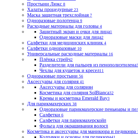
Простыни Люкс
8
Халаты процедурные
23
Маска защитная трехслойная
7
Одноразовые полотенца
9
Расходные материалы для головы
4
Защитный экран и очки для лица
1
Одноразовые маски для лица
2
Салфетки для медицинских клиник
4
Салфетки одноразовые
10
Универсальные расходные материалы
16
Плёнка стрейч
2
Разделители для пальцев из пенополиэтилена
Чехлы для кушеток и кресел
11
Одноразовые простыни
56
Аксессуары для солярия
41
Аксессуары для солярия
4
Косметика для солярия SolBianca
32
Кремы и косметика Emerald Bay
3
Для парикмахерских
38
Одноразовые парикмахерские пеньюары и пе
Салфетки
6
Салфетки для парикмахерской
8
Фольга для окрашивания волос
8
Косметика и аксессуары для маникюра и педикюра
Колпачки и основы для педикюра
41