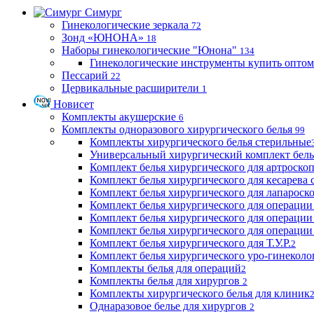
Симург
Гинекологические зеркала
72
Зонд «ЮНОНА»
18
Наборы гинекологические "Юнона"
134
Гинекологические инструменты купить оптом
Пессарий
22
Цервикальные расширители
1
Новисет
Комплекты акушерские
6
Комплекты одноразового хирургического белья
99
Комплекты хирургического белья стерильные
Универсальный хирургический комплект бел
Комплект белья хирургического для артроск
Комплект белья хирургического для кесарева 
Комплект белья хирургического для лапароск
Комплект белья хирургического для операции
Комплект белья хирургического для операции
Комплект белья хирургического для операции
Комплект белья хирургического для Т.У.Р.
2
Комплект белья хирургического уро-гинекол
Комплекты белья для операций
2
Комплекты белья для хирургов
2
Комплекты хирургического белья для клиник
Однаразовое белье для хирургов
2