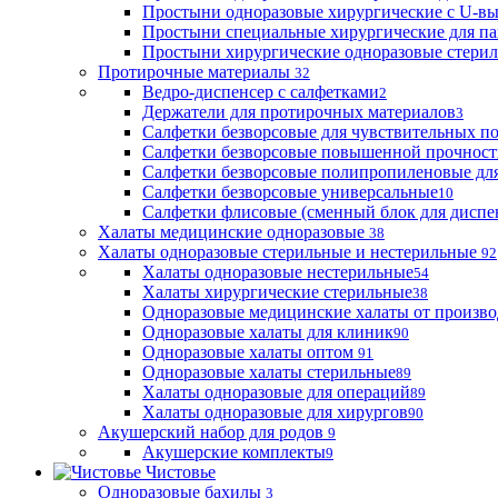
Простыни одноразовые хирургические с U-в
Простыни специальные хирургические для па
Простыни хирургические одноразовые стери
Протирочные материалы
32
Ведро-диспенсер с салфетками
2
Держатели для протирочных материалов
3
Салфетки безворсовые для чувствительных п
Салфетки безворсовые повышенной прочност
Салфетки безворсовые полипропиленовые дл
Салфетки безворсовые универсальные
10
Салфетки флисовые (сменный блок для диспе
Халаты медицинские одноразовые
38
Халаты одноразовые стерильные и нестерильные
92
Халаты одноразовые нестерильные
54
Халаты хирургические стерильные
38
Одноразовые медицинские халаты от произво
Одноразовые халаты для клиник
90
Одноразовые халаты оптом
91
Одноразовые халаты стерильные
89
Халаты одноразовые для операций
89
Халаты одноразовые для хирургов
90
Акушерский набор для родов
9
Акушерские комплекты
9
Чистовье
Одноразовые бахилы
3