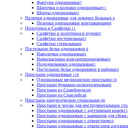
Фартуки одноразовые
7
Шапочки и колпаки одноразовые
11
Шорты одноразовые
3
Пеленки одноразовые для лежачих больных
8
Пеленки одноразовые впитывающие
8
Полотенца и Салфетки
11
Салфетки и полотенца в рулоне
5
Салфетки нестерильные
3
Салфетки стерильные
6
Постельное белье одноразовое
8
Наволочки одноразовые
1
Наматрасники влагонепроницаемые
3
Пододеяльники одноразовые
1
Постельное белье одноразовое в наборах
3
Простыни одноразовые
118
Одноразовые медицинские простыни
118
Простыни бумажно-полиэтиленовые
6
Простыни из Спанбонда
106
Простыни из Спанлейса
6
Простыни хирургические стерильные
86
Простыни и чехлы для инструментальных сто
Простыни одноразовые с адгезивным краем
13
Простыни одноразовые с карманом для сбора
Простыни одноразовые с отверстием
10
Простыни одноразовые с отверстием адгезив