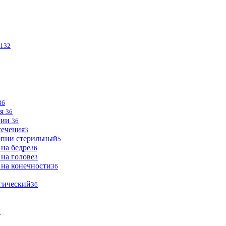
132
36
ья
36
опии
36
сечения
3
опии стерильный
5
 на бедре
36
 на голове
3
 на конечности
36
огический
36
2