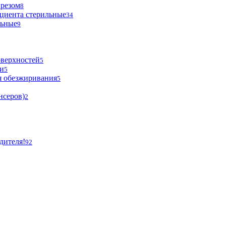
ырезом
8
циента стерильные
34
льные
9
оверхностей
5
и
5
я обезжиривания
5
нсеров)
2
дителя!
92