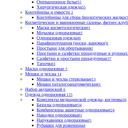
Операционное белье
55
Хирургическая одежда
55
Контейнеры и емкости
2
Контейнеры для сбора биологических жидкос
Косметические и маникюрные салоны, фитнес-клуб
Маски косметологические
1
Мочалки одноразовые
2
Одноразовая одежда
46
Парафинотерапия (носки, варежки)
1
Простыни для обертывания
1
Простыни и салфетки процедурные в рулонах
Салфетки и простыни процедурные
37
Тапочки
3
Маски одноразовые
5
Мешки и чехлы
14
Мешки и чехлы стерильные
13
Мешки паталогоанатомические
1
Набор акушерский
6
Одежда одноразовая
125
Комплекты медицинской одежды, костюмы
36
Бахилы одноразовые
34
Комбинезоны защитные одноразовые
24
Накидки одноразовые
1
Нарукавники одноразовые
5
Рубашки для роженицы
4