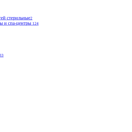
тей стерильные
2
ы и спа-центры
124
33