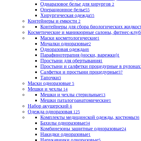
Однаразовое белье для хирургов
2
Операционное белье
55
Хирургическая одежда
55
Контейнеры и емкости
2
Контейнеры для сбора биологических жидкос
Косметические и маникюрные салоны, фитнес-клуб
Маски косметологические
1
Мочалки одноразовые
2
Одноразовая одежда
46
Парафинотерапия (носки, варежки)
1
Простыни для обертывания
1
Простыни и салфетки процедурные в рулонах
Салфетки и простыни процедурные
37
Тапочки
3
Маски одноразовые
5
Мешки и чехлы
14
Мешки и чехлы стерильные
13
Мешки паталогоанатомические
1
Набор акушерский
6
Одежда одноразовая
125
Комплекты медицинской одежды, костюмы
36
Бахилы одноразовые
34
Комбинезоны защитные одноразовые
24
Накидки одноразовые
1
Нарукавники одноразовые
5