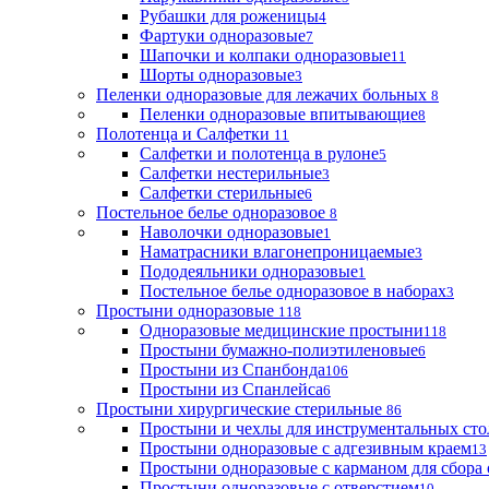
Рубашки для роженицы
4
Фартуки одноразовые
7
Шапочки и колпаки одноразовые
11
Шорты одноразовые
3
Пеленки одноразовые для лежачих больных
8
Пеленки одноразовые впитывающие
8
Полотенца и Салфетки
11
Салфетки и полотенца в рулоне
5
Салфетки нестерильные
3
Салфетки стерильные
6
Постельное белье одноразовое
8
Наволочки одноразовые
1
Наматрасники влагонепроницаемые
3
Пододеяльники одноразовые
1
Постельное белье одноразовое в наборах
3
Простыни одноразовые
118
Одноразовые медицинские простыни
118
Простыни бумажно-полиэтиленовые
6
Простыни из Спанбонда
106
Простыни из Спанлейса
6
Простыни хирургические стерильные
86
Простыни и чехлы для инструментальных сто
Простыни одноразовые с адгезивным краем
13
Простыни одноразовые с карманом для сбора
Простыни одноразовые с отверстием
10