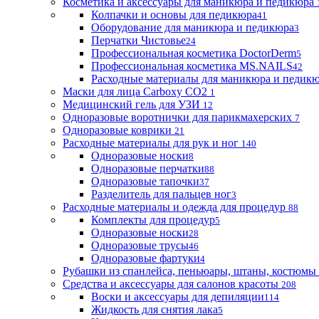
Косметика и аксессуары для маникюра и педикюра
Колпачки и основы для педикюра
41
Оборудование для маникюра и педикюра
3
Перчатки Чистовье
24
Профессиональная косметика DoctorDerm
5
Профессиональная косметика MS.NAILS
42
Расходные материалы для маникюра и педик
Маски для лица Carboxy CO2
1
Медицинский гель для УЗИ
12
Одноразовые воротнички для парикмахерских
7
Одноразовые коврики
21
Расходные материалы для рук и ног
140
Одноразовые носки
8
Одноразовые перчатки
88
Одноразовые тапочки
37
Разделитель для пальцев ног
3
Расходные материалы и одежда для процедур
88
Комплекты для процедур
5
Одноразовые носки
28
Одноразовые трусы
46
Одноразовые фартуки
4
Рубашки из спанлейса, пеньюары, штаны, костюмы
Средства и аксессуары для салонов красоты
208
Воски и аксессуары для депиляции
114
Жидкость для снятия лака
5