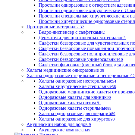
Простыни одноразовые с отверстием адгезив
Простыни одноразовые хирургические с U-в
Простыни специальные хирургические для па
Простыни хирургические одноразовые стери
Протирочные материалы
32
Ведро-диспенсер с салфетками
2
Держатели для протирочных материалов
3
Салфетки безворсовые для чувствительных п
Салфетки безворсовые повышенной прочност
Салфетки безворсовые полипропиленовые дл
Салфетки безворсовые универсальные
10
Салфетки флисовые (сменный блок для диспе
Халаты медицинские одноразовые
38
Халаты одноразовые стерильные и нестерильные
92
Халаты одноразовые нестерильные
54
Халаты хирургические стерильные
38
Одноразовые медицинские халаты от произво
Одноразовые халаты для клиник
90
Одноразовые халаты оптом
91
Одноразовые халаты стерильные
89
Халаты одноразовые для операций
89
Халаты одноразовые для хирургов
90
Акушерский набор для родов
9
Акушерские комплекты
9