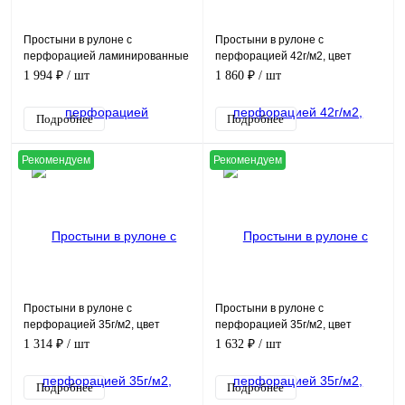
Простыни в рулоне с
Простыни в рулоне с
перфорацией ламинированные
перфорацией 42г/м2, цвет
40г/м2, цвет голубой, (70х200см,
голубой, (80х200см, в рулоне
1 994 ₽
/ шт
1 860 ₽
/ шт
в рулоне 100шт)
100шт)
Подробнее
Подробнее
Рекомендуем
Рекомендуем
Простыни в рулоне с
Простыни в рулоне с
перфорацией 35г/м2, цвет
перфорацией 35г/м2, цвет
голубой, (70х80см, в рулоне
голубой, (70х200см, в рулоне
1 314 ₽
/ шт
1 632 ₽
/ шт
200шт)
100шт)
Подробнее
Подробнее