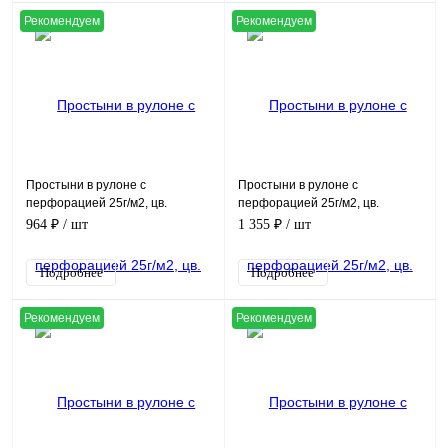
Рекомендуем
Рекомендуем
Простыни в рулоне с
Простыни в рулоне с
перфорацией 25г/м2, цв.
перфорацией 25г/м2, цв.
розовый, (70х80см, в рулоне
зеленый, (80х200см, в рулоне
964 ₽
/ шт
1 355 ₽
/ шт
200шт)
100шт.)
Подробнее
Подробнее
Рекомендуем
Рекомендуем