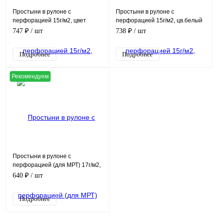
Простыни в рулоне с
Простыни в рулоне с
перфорацией 15г/м2, цвет
перфорацией 15г/м2, цв.белый
голубой, (70х200см, в рулоне
(70х200см, в рулоне 100шт)
747 ₽
/ шт
738 ₽
/ шт
100шт)
Подробнее
Подробнее
Рекомендуем
Простыни в рулоне с
перфорацией (для МРТ) 17г/м2,
цвет голубой (53х200см, в
640 ₽
/ шт
рулоне 100шт)
Подробнее