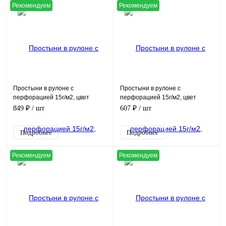
Рекомендуем
Рекомендуем
Простыни в рулоне с
Простыни в рулоне с
перфорацией 15г/м2, цвет
перфорацией 15г/м2, цвет
голубой, (80х200см, в рулоне
голубой, (70х80см, в рулоне
849 ₽
/ шт
607 ₽
/ шт
100шт)
200шт)
Подробнее
Подробнее
Рекомендуем
Рекомендуем