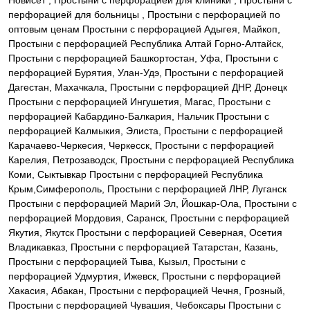
Новисет , Простыни с перфорацией для клиники , Простыни с
перфорацией для больницы , Простыни с перфорацией по
оптовым ценам Простыни с перфорацией Адыгея, Майкоп,
Простыни с перфорацией Республика Алтай Горно-Алтайск,
Простыни с перфорацией Башкортостан, Уфа, Простыни с
перфорацией Бурятия, Улан-Удэ, Простыни с перфорацией
Дагестан, Махачкала, Простыни с перфорацией ДНР, Донецк
Простыни с перфорацией Ингушетия, Магас, Простыни с
перфорацией Кабардино-Балкария, Нальчик Простыни с
перфорацией Калмыкия, Элиста, Простыни с перфорацией
Карачаево-Черкесия, Черкесск, Простыни с перфорацией
Карелия, Петрозаводск, Простыни с перфорацией Республика
Коми, Сыктывкар Простыни с перфорацией Республика
Крым,Симферополь, Простыни с перфорацией ЛНР, Луганск
Простыни с перфорацией Марий Эл, Йошкар-Ола, Простыни с
перфорацией Мордовия, Саранск, Простыни с перфорацией
Якутия, Якутск Простыни с перфорацией Северная, Осетия
Владикавказ, Простыни с перфорацией Татарстан, Казань,
Простыни с перфорацией Тыва, Кызыл, Простыни с
перфорацией Удмуртия, Ижевск, Простыни с перфорацией
Хакасия, Абакан, Простыни с перфорацией Чечня, Грозный,
Простыни с перфорацией Чувашия, Чебоксары Простыни с