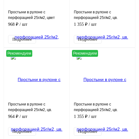
Простыни в рулоне с
Простыни в рулоне с
перфорацией 25г/м2, цвет
перфорацией 25г/м2, цв.
голубой, (70х200см, в рулоне
фиолетовый, (80х200см, в
968 ₽
/ шт
1 355 ₽
/ шт
100шт)
рулоне 100шт)
Подробнее
Подробнее
Рекомендуем
Рекомендуем
Простыни в рулоне с
Простыни в рулоне с
перфорацией 25г/м2, цв.
перфорацией 25г/м2, цв.
фиолетовый, (70х80см, в
розовый, (80х200см, в рулоне
964 ₽
/ шт
1 355 ₽
/ шт
рулоне 200шт)
100шт)
Подробнее
Подробнее