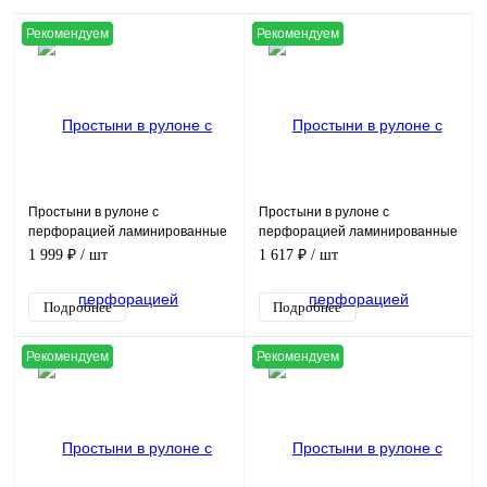
Рекомендуем
Рекомендуем
Простыни в рулоне с
Простыни в рулоне с
перфорацией ламинированные
перфорацией ламинированные
40г/м2, цвет голубой, (80х200см,
40г/м2, цвет голубой, (70х80см,
1 999 ₽
/ шт
1 617 ₽
/ шт
в рулоне 100шт)
в рулоне 200шт)
Подробнее
Подробнее
Рекомендуем
Рекомендуем