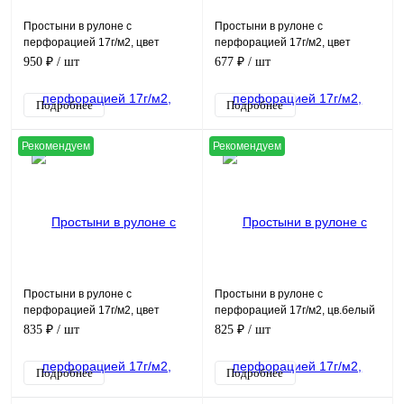
Простыни в рулоне с
Простыни в рулоне с
перфорацией 17г/м2, цвет
перфорацией 17г/м2, цвет
голубой, (80х200см, в рулоне
голубой, (70х80см, в рулоне
950 ₽
/ шт
677 ₽
/ шт
100шт)
200шт)
Подробнее
Подробнее
Рекомендуем
Рекомендуем
Простыни в рулоне с
Простыни в рулоне с
перфорацией 17г/м2, цвет
перфорацией 17г/м2, цв.белый
голубой, (70х200см, в рулоне
(70х200см, в рулоне 100шт)
835 ₽
/ шт
825 ₽
/ шт
100шт)
Подробнее
Подробнее