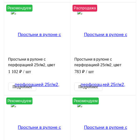
Рекомендуем
Распродажа
Простыни в рулоне с
Простыни в рулоне с
перфорацией 25г/м2, цвет
перфорацией 25г/м2, цвет
голубой, (80х200см, в рулоне
голубой, (70х80см, в рулоне
1 102 ₽
/ шт
783 ₽
/ шт
100шт)
200шт)
Подробнее
Подробнее
Рекомендуем
Рекомендуем