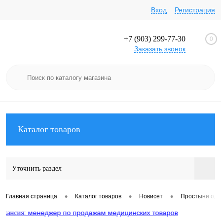
Вход
Регистрация
+7 (903) 299-77-30
0
Заказать звонок
Каталог товаров
Уточнить раздел
•
•
•
Главная страница
Каталог товаров
Новисет
Простыни од
менеджер по продажам медицинских товаров
я: