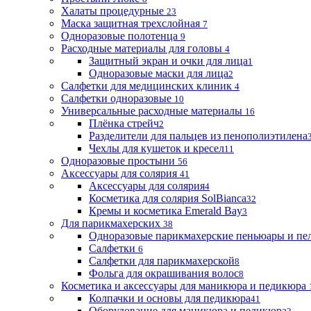
Халаты процедурные
23
Маска защитная трехслойная
7
Одноразовые полотенца
9
Расходные материалы для головы
4
Защитный экран и очки для лица
1
Одноразовые маски для лица
2
Салфетки для медицинских клиник
4
Салфетки одноразовые
10
Универсальные расходные материалы
16
Плёнка стрейч
2
Разделители для пальцев из пенополиэтилена
Чехлы для кушеток и кресел
11
Одноразовые простыни
56
Аксессуары для солярия
41
Аксессуары для солярия
4
Косметика для солярия SolBianca
32
Кремы и косметика Emerald Bay
3
Для парикмахерских
38
Одноразовые парикмахерские пеньюары и пе
Салфетки
6
Салфетки для парикмахерской
8
Фольга для окрашивания волос
8
Косметика и аксессуары для маникюра и педикюра
Колпачки и основы для педикюра
41
Оборудование для маникюра и педикюра