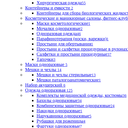
Хирургическая одежда
55
Контейнеры и емкости
2
Контейнеры для сбора биологических жидкос
Косметические и маникюрные салоны, фитнес-клуб
Маски косметологические
1
Мочалки одноразовые
2
Одноразовая одежда
46
Парафинотерапия (носки, варежки)
1
Простыни для обертывания
1
Простыни и салфетки процедурные в рулонах
Салфетки и простыни процедурные
37
Тапочки
3
Маски одноразовые
5
Мешки и чехлы
14
Мешки и чехлы стерильные
13
Мешки паталогоанатомические
1
Набор акушерский
6
Одежда одноразовая
125
Комплекты медицинской одежды, костюмы
36
Бахилы одноразовые
34
Комбинезоны защитные одноразовые
24
Накидки одноразовые
1
Нарукавники одноразовые
5
Рубашки для роженицы
4
Фартуки одноразовые
7