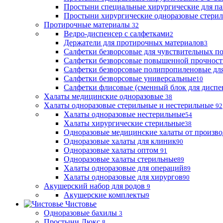
Простыни специальные хирургические для па
Простыни хирургические одноразовые стери
Протирочные материалы
32
Ведро-диспенсер с салфетками
2
Держатели для протирочных материалов
3
Салфетки безворсовые для чувствительных п
Салфетки безворсовые повышенной прочност
Салфетки безворсовые полипропиленовые дл
Салфетки безворсовые универсальные
10
Салфетки флисовые (сменный блок для диспе
Халаты медицинские одноразовые
38
Халаты одноразовые стерильные и нестерильные
92
Халаты одноразовые нестерильные
54
Халаты хирургические стерильные
38
Одноразовые медицинские халаты от произво
Одноразовые халаты для клиник
90
Одноразовые халаты оптом
91
Одноразовые халаты стерильные
89
Халаты одноразовые для операций
89
Халаты одноразовые для хирургов
90
Акушерский набор для родов
9
Акушерские комплекты
9
Чистовье
Одноразовые бахилы
3
Простыни Люкс
8