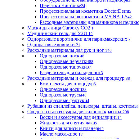
3
Перчатки Чистовье
24
Профессиональная косметика DoctorDerm
5
Профессиональная косметика MS.NAILS
42
Расходные материалы для маникюра и педик
Маски для лица Carboxy CO2
1
Медицинский гель для УЗИ
12
Одноразовые воротнички для парикмахерских
7
Одноразовые коврики
21
Расходные материалы для рук и ног
140
Одноразовые носки
8
Одноразовые перчатки
88
Одноразовые тапочки
37
Разделитель для пальцев ног
3
Расходные материалы и одежда для процедур
88
Комплекты для процедур
5
Одноразовые носки
28
Одноразовые трусы
46
Одноразовые фартуки
4
Рубашки из спанлейса, пеньюары, штаны, костюмы
Средства и аксессуары для салонов красоты
208
Воски и аксессуары для депиляции
114
Жидкость для снятия лака
5
Книги для записи и планеры
2
Масло массажное
17