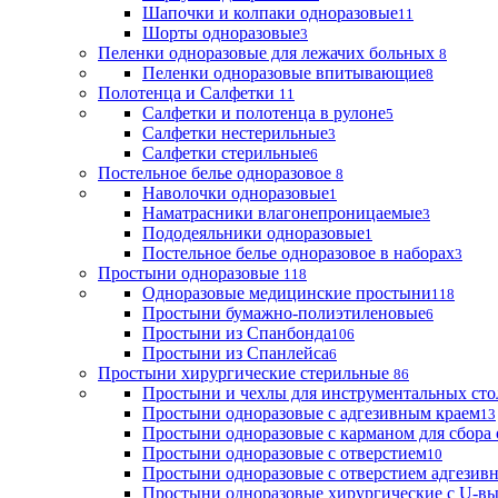
Шапочки и колпаки одноразовые
11
Шорты одноразовые
3
Пеленки одноразовые для лежачих больных
8
Пеленки одноразовые впитывающие
8
Полотенца и Салфетки
11
Салфетки и полотенца в рулоне
5
Салфетки нестерильные
3
Салфетки стерильные
6
Постельное белье одноразовое
8
Наволочки одноразовые
1
Наматрасники влагонепроницаемые
3
Пододеяльники одноразовые
1
Постельное белье одноразовое в наборах
3
Простыни одноразовые
118
Одноразовые медицинские простыни
118
Простыни бумажно-полиэтиленовые
6
Простыни из Спанбонда
106
Простыни из Спанлейса
6
Простыни хирургические стерильные
86
Простыни и чехлы для инструментальных сто
Простыни одноразовые с адгезивным краем
13
Простыни одноразовые с карманом для сбора
Простыни одноразовые с отверстием
10
Простыни одноразовые с отверстием адгезив
Простыни одноразовые хирургические с U-в