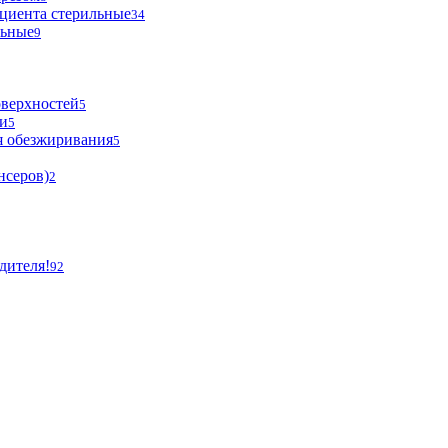
циента стерильные
34
льные
9
оверхностей
5
и
5
я обезжиривания
5
нсеров)
2
дителя!
92