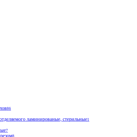
лов
86
 отделяемого ламинированые, стерильные
1
ные
7
ырезом
8