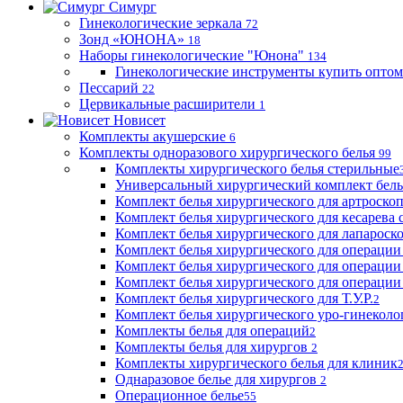
Симург
Гинекологические зеркала
72
Зонд «ЮНОНА»
18
Наборы гинекологические "Юнона"
134
Гинекологические инструменты купить оптом
Пессарий
22
Цервикальные расширители
1
Новисет
Комплекты акушерские
6
Комплекты одноразового хирургического белья
99
Комплекты хирургического белья стерильные
Универсальный хирургический комплект бел
Комплект белья хирургического для артроск
Комплект белья хирургического для кесарева 
Комплект белья хирургического для лапароск
Комплект белья хирургического для операции
Комплект белья хирургического для операции
Комплект белья хирургического для операции
Комплект белья хирургического для Т.У.Р.
2
Комплект белья хирургического уро-гинекол
Комплекты белья для операций
2
Комплекты белья для хирургов
2
Комплекты хирургического белья для клиник
Однаразовое белье для хирургов
2
Операционное белье
55