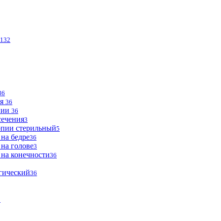
132
36
ья
36
опии
36
сечения
3
опии стерильный
5
 на бедре
36
 на голове
3
 на конечности
36
огический
36
2