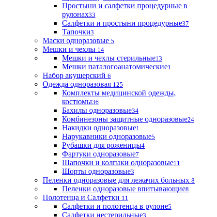
Простыни и салфетки процедурные в
рулонах
33
Салфетки и простыни процедурные
37
Тапочки
3
Маски одноразовые
5
Мешки и чехлы
14
Мешки и чехлы стерильные
13
Мешки паталогоанатомические
1
Набор акушерский
6
Одежда одноразовая
125
Комплекты медицинской одежды,
костюмы
36
Бахилы одноразовые
34
Комбинезоны защитные одноразовые
24
Накидки одноразовые
1
Нарукавники одноразовые
5
Рубашки для роженицы
4
Фартуки одноразовые
7
Шапочки и колпаки одноразовые
11
Шорты одноразовые
3
Пеленки одноразовые для лежачих больных
8
Пеленки одноразовые впитывающие
8
Полотенца и Салфетки
11
Салфетки и полотенца в рулоне
5
Салфетки нестерильные
3