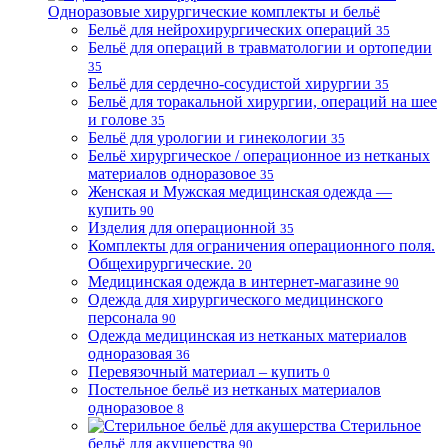
Одноразовые хирургические комплекты и бельё
Бельё для нейрохирургических операций
35
Бельё для операций в травматологии и ортопедии
35
Бельё для сердечно-сосудистой хирургии
35
Бельё для торакальной хирургии, операций на шее
и голове
35
Бельё для урологии и гинекологии
35
Бельё хирургическое / операционное из нетканых
материалов одноразовое
35
Женская и Мужская медицинская одежда —
купить
90
Изделия для операционной
35
Комплекты для ограничения операционного поля.
Общехирургические.
20
Медицинская одежда в интернет-магазине
90
Одежда для хирургического медицинского
персонала
90
Одежда медицинская из нетканых материалов
одноразовая
36
Перевязочный материал – купить
0
Постельное бельё из нетканых материалов
одноразовое
8
Стерильное
бельё для акушерства
90