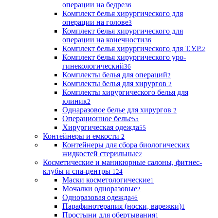
операции на бедре
36
Комплект белья хирургического для
операции на голове
3
Комплект белья хирургического для
операции на конечности
36
Комплект белья хирургического для Т.У.Р.
2
Комплект белья хирургического уро-
гинекологический
36
Комплекты белья для операций
2
Комплекты белья для хирургов
2
Комплекты хирургического белья для
клиник
2
Однаразовое белье для хирургов
2
Операционное белье
55
Хирургическая одежда
55
Контейнеры и емкости
2
Контейнеры для сбора биологических
жидкостей стерильные
2
Косметические и маникюрные салоны, фитнес-
клубы и спа-центры
124
Маски косметологические
1
Мочалки одноразовые
2
Одноразовая одежда
46
Парафинотерапия (носки, варежки)
1
Простыни для обертывания
1