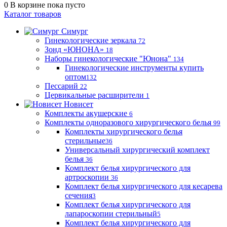
0
В корзине
пока пусто
Каталог товаров
Симург
Гинекологические зеркала
72
Зонд «ЮНОНА»
18
Наборы гинекологические "Юнона"
134
Гинекологические инструменты купить
оптом
132
Пессарий
22
Цервикальные расширители
1
Новисет
Комплекты акушерские
6
Комплекты одноразового хирургического белья
99
Комплекты хирургического белья
стерильные
36
Универсальный хирургический комплект
белья
36
Комплект белья хирургического для
артроскопии
36
Комплект белья хирургического для кесарева
сечения
3
Комплект белья хирургического для
лапароскопии стерильный
5
Комплект белья хирургического для