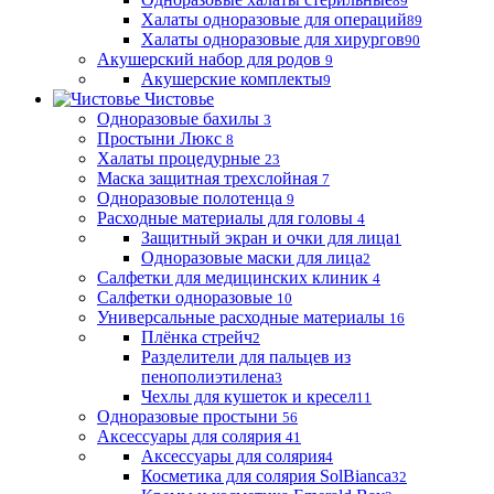
89
Халаты одноразовые для операций
89
Халаты одноразовые для хирургов
90
Акушерский набор для родов
9
Акушерские комплекты
9
Чистовье
Одноразовые бахилы
3
Простыни Люкс
8
Халаты процедурные
23
Маска защитная трехслойная
7
Одноразовые полотенца
9
Расходные материалы для головы
4
Защитный экран и очки для лица
1
Одноразовые маски для лица
2
Салфетки для медицинских клиник
4
Салфетки одноразовые
10
Универсальные расходные материалы
16
Плёнка стрейч
2
Разделители для пальцев из
пенополиэтилена
3
Чехлы для кушеток и кресел
11
Одноразовые простыни
56
Аксессуары для солярия
41
Аксессуары для солярия
4
Косметика для солярия SolBianca
32