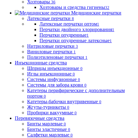
Хозтовары
36
Хозтовары и средства гигиены
32
Медицинские перчатки
Латексные перчатки
8
Латексные перчатки оптом
1
Перчатки двойного хлорирования
1
Перчатки опудренные
1
Перчатки опудренные латексные
1
Нитриловые перчатки
3
Виниловые перчатки
1
Полиэтиленовые перчатки
1
Инъекционные средства
Шприцы инъекционные
0
Иглы инъекционные
0
Системы инфузионные
0
Системы для забора крови
0
Катетеры перифирические с дополнительным
портом
0
Катетеры-бабочки внутривенные
0
Жгуты-турникеты
0
Пробирки вакуумные
0
Перевязочные средства
Бинты марлевые
0
Бинты эластичные
0
Салфетки марлевые
0