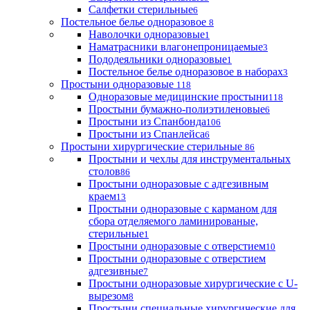
Салфетки стерильные
6
Постельное белье одноразовое
8
Наволочки одноразовые
1
Наматрасники влагонепроницаемые
3
Пододеяльники одноразовые
1
Постельное белье одноразовое в наборах
3
Простыни одноразовые
118
Одноразовые медицинские простыни
118
Простыни бумажно-полиэтиленовые
6
Простыни из Спанбонда
106
Простыни из Спанлейса
6
Простыни хирургические стерильные
86
Простыни и чехлы для инструментальных
столов
86
Простыни одноразовые с адгезивным
краем
13
Простыни одноразовые с карманом для
сбора отделяемого ламинированые,
стерильные
1
Простыни одноразовые с отверстием
10
Простыни одноразовые с отверстием
адгезивные
7
Простыни одноразовые хирургические с U-
вырезом
8
Простыни специальные хирургические для