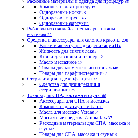
Расходные материалы и одежда для процедур
88
Комплекты для процедур
5
Одноразовые носки
28
Одноразовые трусы
46
Одноразовые фартуки
4
Рубашки из спанлейса, пеньюары, штаны,
костюмы
20
Средства и аксессуары для салонов красоты
208
Воски и аксессуары для депиляции
114
Жидкость для снятия лака
5
Книги для записи и планеры
2
Масло массажное
17
Товары для косметологии и визажа
48
Товары для парафинотерапии
22
Стерилизация и дезинфекция
132
Средства для дезинфекции и
стерилизации
125
Товары для СПА, массажа и сауны
66
Аксессуары для СПА и массажа
2
Комплекты для сауны и бани
1
Масла для массажа Verana
14
Массажные средства Aroma Jazz
37
Расходные материалы для СПА, массажа и
сауны
2
Товары для СПА, массажа и сауны
10