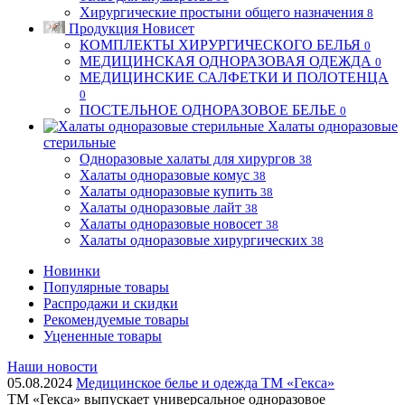
Хирургические простыни общего назначения
8
Продукция Новисет
КОМПЛЕКТЫ ХИРУРГИЧЕСКОГО БЕЛЬЯ
0
МЕДИЦИНСКАЯ ОДНОРАЗОВАЯ ОДЕЖДА
0
МЕДИЦИНСКИЕ САЛФЕТКИ И ПОЛОТЕНЦА
0
ПОСТЕЛЬНОЕ ОДНОРАЗОВОЕ БЕЛЬЕ
0
Халаты одноразовые
стерильные
Одноразовые халаты для хирургов
38
Халаты одноразовые комус
38
Халаты одноразовые купить
38
Халаты одноразовые лайт
38
Халаты одноразовые новосет
38
Халаты одноразовые хирургических
38
Новинки
Популярные товары
Распродажи и скидки
Рекомендуемые товары
Уцененные товары
Наши новости
05.08.2024
Медицинское белье и одежда ТМ «Гекса»
ТМ «Гекса» выпускает универсальное одноразовое