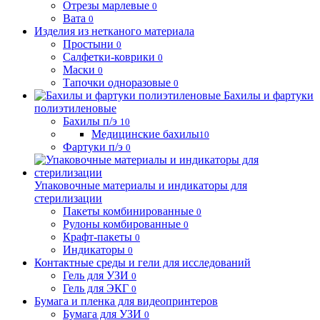
Отрезы марлевые
0
Вата
0
Изделия из нетканого материала
Простыни
0
Салфетки-коврики
0
Маски
0
Тапочки одноразовые
0
Бахилы и фартуки
полиэтиленовые
Бахилы п/э
10
Медицинские бахилы
10
Фартуки п/э
0
Упаковочные материалы и индикаторы для
стерилизации
Пакеты комбинированные
0
Рулоны комбированные
0
Крафт-пакеты
0
Индикаторы
0
Контактные среды и гели для исследований
Гель для УЗИ
0
Гель для ЭКГ
0
Бумага и пленка для видеопринтеров
Бумага для УЗИ
0