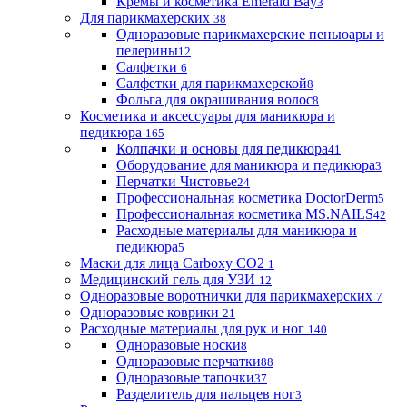
Кремы и косметика Emerald Bay
3
Для парикмахерских
38
Одноразовые парикмахерские пеньюары и
пелерины
12
Салфетки
6
Салфетки для парикмахерской
8
Фольга для окрашивания волос
8
Косметика и аксессуары для маникюра и
педикюра
165
Колпачки и основы для педикюра
41
Оборудование для маникюра и педикюра
3
Перчатки Чистовье
24
Профессиональная косметика DoctorDerm
5
Профессиональная косметика MS.NAILS
42
Расходные материалы для маникюра и
педикюра
5
Маски для лица Carboxy CO2
1
Медицинский гель для УЗИ
12
Одноразовые воротнички для парикмахерских
7
Одноразовые коврики
21
Расходные материалы для рук и ног
140
Одноразовые носки
8
Одноразовые перчатки
88
Одноразовые тапочки
37
Разделитель для пальцев ног
3