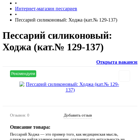
•
Интернет-магазин пессариев
•
Пессарий силиконовый: Ходжа (кат.№ 129-137)
Пессарий силиконовый:
Ходжа (кат.№ 129-137)
Открыта вакансия:
менедж
Рекомендуем
Отзывов: 0
Добавить отзыв
Описание товара:
Пессарий Ходжа — это пример того, как медицинская мысль,
однажды найдя удачное решение, сохраняет его актуальность на