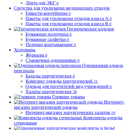
Лента для ЭКГ
0
Средства для утилизации медицинских отходов
Емкости-контейнеры
0
Пакеты для утилизации отходов класса А
0
Пакеты для утилизации отходов класса В
0
Гигиенические изделия
Бумажные полотенца
0
Бумажные салфетки
0
Пеленки впитывающие
0
Хозтовары
Журналы
0
Стаканчики одноразовые
0
Одноразовая одежда
персонала
Бахилы хирургические
0
Комплект одежды хирургической
21
Одежда для посетителей мед.учреждений
0
Халаты хирургические
38
Горящие товары
Интернет-
магазин хирургической одежды
Интернет-магазин хирургических халатов
19
Комплекты одежды
стерильные