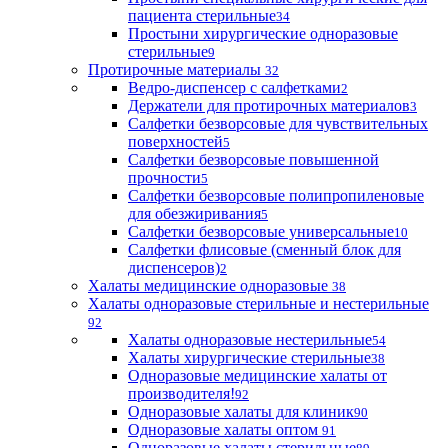
пациента стерильные
34
Простыни хирургические одноразовые
стерильные
9
Протирочные материалы
32
Ведро-диспенсер с салфетками
2
Держатели для протирочных материалов
3
Салфетки безворсовые для чувствительных
поверхностей
5
Салфетки безворсовые повышенной
прочности
5
Салфетки безворсовые полипропиленовые
для обезжиривания
5
Салфетки безворсовые универсальные
10
Салфетки флисовые (сменный блок для
диспенсеров)
2
Халаты медицинские одноразовые
38
Халаты одноразовые стерильные и нестерильные
92
Халаты одноразовые нестерильные
54
Халаты хирургические стерильные
38
Одноразовые медицинские халаты от
производителя!
92
Одноразовые халаты для клиник
90
Одноразовые халаты оптом
91
Одноразовые халаты стерильные