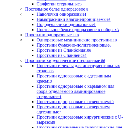
Салфетки стерильные
6
Постельное белье одноразовое
8
Наволочки одноразовые
1
Наматрасники влагонепроницаемые
3
Пододеяльники одноразовые
1
Постельное белье одноразовое в наборах
3
Простыни одноразовые
118
Одноразовые медицинские простыни
118
Простыни бумажно-полиэтиленовые
6
Простыни из Спанбонда
106
Простыни из Спанлейса
6
Простыни хирургические стерильные
86
Простыни и чехлы для инструментальных
столов
86
Простыни одноразовые с адгезивным
краем
13
Простыни одноразовые с карманом для
сбора отделяемого ламинированые,
стерильные
1
Простыни одноразовые с отверстием
10
Простыни одноразовые с отверстием
адгезивные
7
Простыни одноразовые хирургические с U-
вырезом
8
Простыни специальные хирургические для