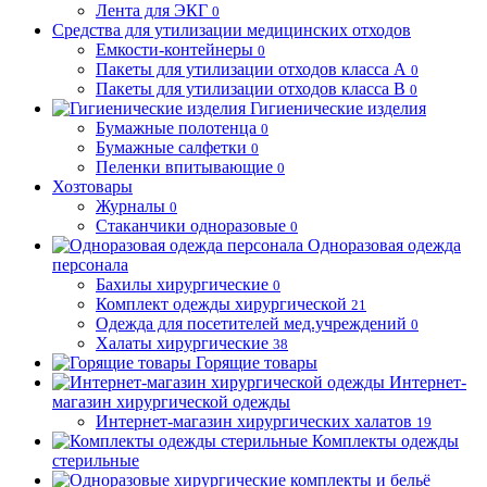
Лента для ЭКГ
0
Средства для утилизации медицинских отходов
Емкости-контейнеры
0
Пакеты для утилизации отходов класса А
0
Пакеты для утилизации отходов класса В
0
Гигиенические изделия
Бумажные полотенца
0
Бумажные салфетки
0
Пеленки впитывающие
0
Хозтовары
Журналы
0
Стаканчики одноразовые
0
Одноразовая одежда
персонала
Бахилы хирургические
0
Комплект одежды хирургической
21
Одежда для посетителей мед.учреждений
0
Халаты хирургические
38
Горящие товары
Интернет-
магазин хирургической одежды
Интернет-магазин хирургических халатов
19
Комплекты одежды
стерильные