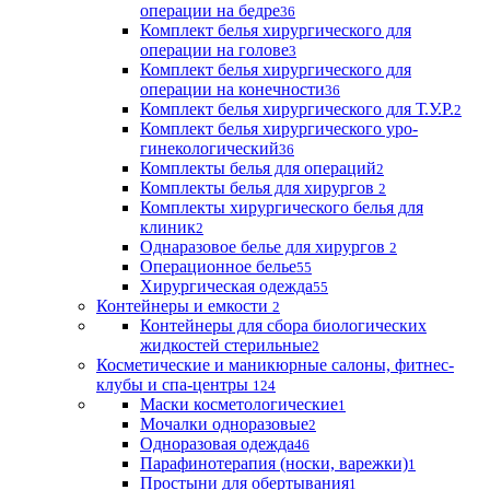
операции на бедре
36
Комплект белья хирургического для
операции на голове
3
Комплект белья хирургического для
операции на конечности
36
Комплект белья хирургического для Т.У.Р.
2
Комплект белья хирургического уро-
гинекологический
36
Комплекты белья для операций
2
Комплекты белья для хирургов
2
Комплекты хирургического белья для
клиник
2
Однаразовое белье для хирургов
2
Операционное белье
55
Хирургическая одежда
55
Контейнеры и емкости
2
Контейнеры для сбора биологических
жидкостей стерильные
2
Косметические и маникюрные салоны, фитнес-
клубы и спа-центры
124
Маски косметологические
1
Мочалки одноразовые
2
Одноразовая одежда
46
Парафинотерапия (носки, варежки)
1
Простыни для обертывания
1