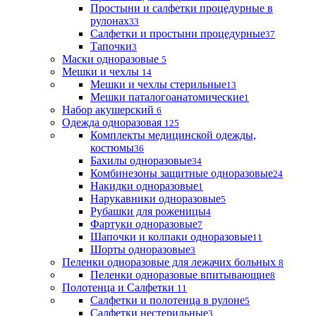
Простыни и салфетки процедурные в
рулонах
33
Салфетки и простыни процедурные
37
Тапочки
3
Маски одноразовые
5
Мешки и чехлы
14
Мешки и чехлы стерильные
13
Мешки паталогоанатомические
1
Набор акушерский
6
Одежда одноразовая
125
Комплекты медицинской одежды,
костюмы
36
Бахилы одноразовые
34
Комбинезоны защитные одноразовые
24
Накидки одноразовые
1
Нарукавники одноразовые
5
Рубашки для роженицы
4
Фартуки одноразовые
7
Шапочки и колпаки одноразовые
11
Шорты одноразовые
3
Пеленки одноразовые для лежачих больных
8
Пеленки одноразовые впитывающие
8
Полотенца и Салфетки
11
Салфетки и полотенца в рулоне
5
Салфетки нестерильные
3