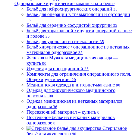
Одноразовые хирургические комплекты и бельё
Бельё для нейрохирургических операций
35
Бельё для операций в травматологии и ортопедии
35
Бельё для сердечно-сосудистой хирургии
35
Бельё для торакальной хирургии, операций на шее
и голове
35
Бельё для урологии и гинекологии
35
Бельё хирургическое / операционное из нетканых
материалов одноразовое
35
Женская и Мужская медицинская одежда —
купить
90
Изделия для операционной
35
Комплекты для ограничения операционного поля.
Общехирургические.
20
Медицинская одежда в интернет-магазине
90
Одежда для хирургического медицинского
персонала
90
Одежда медицинская из нетканых материалов
одноразовая
36
Перевязочный материал – купить
0
Постельное бельё из нетканых материалов
одноразовое
8
Стерильное
бельё для акушерства
90