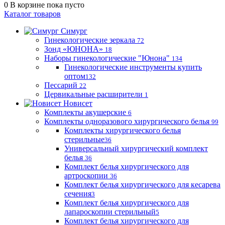
0
В корзине
пока пусто
Каталог товаров
Симург
Гинекологические зеркала
72
Зонд «ЮНОНА»
18
Наборы гинекологические "Юнона"
134
Гинекологические инструменты купить
оптом
132
Пессарий
22
Цервикальные расширители
1
Новисет
Комплекты акушерские
6
Комплекты одноразового хирургического белья
99
Комплекты хирургического белья
стерильные
36
Универсальный хирургический комплект
белья
36
Комплект белья хирургического для
артроскопии
36
Комплект белья хирургического для кесарева
сечения
3
Комплект белья хирургического для
лапароскопии стерильный
5
Комплект белья хирургического для