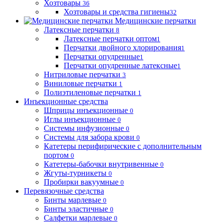
Хозтовары
36
Хозтовары и средства гигиены
32
Медицинские перчатки
Латексные перчатки
8
Латексные перчатки оптом
1
Перчатки двойного хлорирования
1
Перчатки опудренные
1
Перчатки опудренные латексные
1
Нитриловые перчатки
3
Виниловые перчатки
1
Полиэтиленовые перчатки
1
Инъекционные средства
Шприцы инъекционные
0
Иглы инъекционные
0
Системы инфузионные
0
Системы для забора крови
0
Катетеры перифирические с дополнительным
портом
0
Катетеры-бабочки внутривенные
0
Жгуты-турникеты
0
Пробирки вакуумные
0
Перевязочные средства
Бинты марлевые
0
Бинты эластичные
0
Салфетки марлевые
0