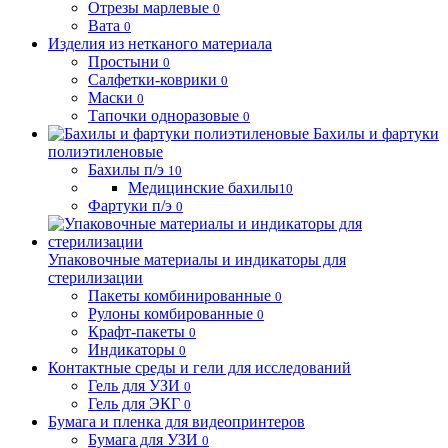
Отрезы марлевые
0
Вата
0
Изделия из нетканого материала
Простыни
0
Салфетки-коврики
0
Маски
0
Тапочки одноразовые
0
Бахилы и фартуки
полиэтиленовые
Бахилы п/э
10
Медицинские бахилы
10
Фартуки п/э
0
Упаковочные материалы и индикаторы для
стерилизации
Пакеты комбинированные
0
Рулоны комбированные
0
Крафт-пакеты
0
Индикаторы
0
Контактные среды и гели для исследований
Гель для УЗИ
0
Гель для ЭКГ
0
Бумага и пленка для видеопринтеров
Бумага для УЗИ
0