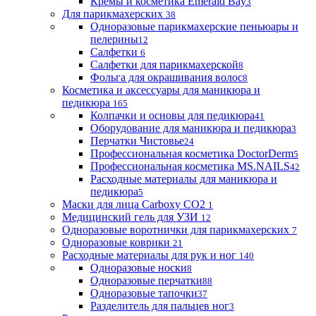
Кремы и косметика Emerald Bay
3
Для парикмахерских
38
Одноразовые парикмахерские пеньюары и
пелерины
12
Салфетки
6
Салфетки для парикмахерской
8
Фольга для окрашивания волос
8
Косметика и аксессуары для маникюра и
педикюра
165
Колпачки и основы для педикюра
41
Оборудование для маникюра и педикюра
3
Перчатки Чистовье
24
Профессиональная косметика DoctorDerm
5
Профессиональная косметика MS.NAILS
42
Расходные материалы для маникюра и
педикюра
5
Маски для лица Carboxy CO2
1
Медицинский гель для УЗИ
12
Одноразовые воротнички для парикмахерских
7
Одноразовые коврики
21
Расходные материалы для рук и ног
140
Одноразовые носки
8
Одноразовые перчатки
88
Одноразовые тапочки
37
Разделитель для пальцев ног
3