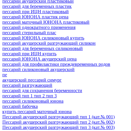
пессарий акушерский пластиковый
пессарий для беременных пластик
пессарий при ИЦН пластиковый
пессарий ЮНОНА пластик цена
пессарий маточный ЮНОНА пластиковый
пессарий однократного применения
пессарий стерильный плас
пессарий ЮНОНА силиконовый купить
пессарий акушерский разгружающий силикон
пессарий для беременных силиконовый
пессарий при ИЦН купить
пессарий ЮНОНА акушерский цена
пессарий для профилактики преждевременных родов
пессарий силиконовый акушерский
пе
акушерский пессарий симург
пессарий разгружающий
пессарий для сохранения беременности
пессарий тип 1 тип 2 тип 3
пессарий силиконовый юнона
пессарий бабочка
купить пессарий маточный юнона
Пессарий акушерский разгружающий тип 1 (кат.№ 001)
Пессарий акушерский разгружающий тип 2 (кат.№ 002)
Пессарий акушерский разгружающий тип 3 (кат.№ 003)