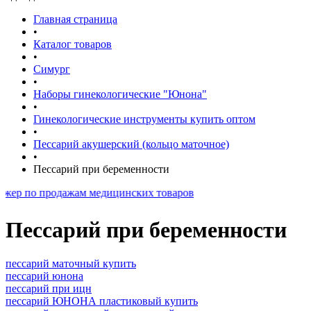
Главная страница
•
Каталог товаров
•
Симург
•
Наборы гинекологические "Юнона"
•
Гинекологические инструменты купить оптом
•
Пессарий акушерский (кольцо маточное)
•
Пессарий при беременности
родажам медицинских товаров
Пессарий при беременности
пессарий маточный купить
пессарий юнона
пессарий при ицн
пессарий ЮНОНА пластиковый купить