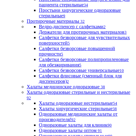
пациента стерильные
34
Простыни хирургические одноразовые
стерильные
9
Протирочные материалы
32
Ведро-диспенсер с салфетками
2
Держатели для протирочных материалов
3
Салфетки безворсовые для чувствительных
поверхностей
5
Салфетки безворсовые повышенной
прочности
5
Салфетки безворсовые полипропиленовые
для обезжиривания
5
Салфетки безворсовые универсальные
10
Салфетки флисовые (сменный блок для
диспенсеров)
2
Халаты медицинские одноразовые
38
Халаты одноразовые стерильные и нестерильные
92
Халаты одноразовые нестерильные
54
Халаты хирургические стерильные
38
Одноразовые медицинские халаты от
производителя!
92
Одноразовые халаты для клиник
90
Одноразовые халаты оптом
91
Одноразовые халаты стерильные