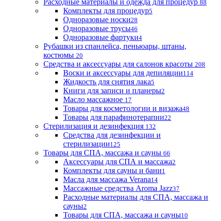
Расходные материалы и одежда для процедур
88
Комплекты для процедур
5
Одноразовые носки
28
Одноразовые трусы
46
Одноразовые фартуки
4
Рубашки из спанлейса, пеньюары, штаны,
костюмы
20
Средства и аксессуары для салонов красоты
208
Воски и аксессуары для депиляции
114
Жидкость для снятия лака
5
Книги для записи и планеры
2
Масло массажное
17
Товары для косметологии и визажа
48
Товары для парафинотерапии
22
Стерилизация и дезинфекция
132
Средства для дезинфекции и
стерилизации
125
Товары для СПА, массажа и сауны
66
Аксессуары для СПА и массажа
2
Комплекты для сауны и бани
1
Масла для массажа Verana
14
Массажные средства Aroma Jazz
37
Расходные материалы для СПА, массажа и
сауны
2
Товары для СПА, массажа и сауны
10