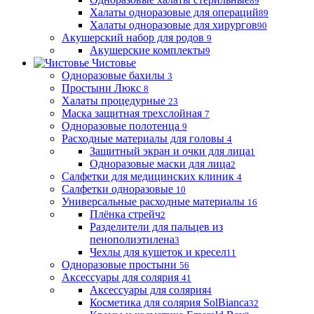
89
Халаты одноразовые для операций
89
Халаты одноразовые для хирургов
90
Акушерский набор для родов
9
Акушерские комплекты
9
Чистовье
Одноразовые бахилы
3
Простыни Люкс
8
Халаты процедурные
23
Маска защитная трехслойная
7
Одноразовые полотенца
9
Расходные материалы для головы
4
Защитный экран и очки для лица
1
Одноразовые маски для лица
2
Салфетки для медицинских клиник
4
Салфетки одноразовые
10
Универсальные расходные материалы
16
Плёнка стрейч
2
Разделители для пальцев из
пенополиэтилена
3
Чехлы для кушеток и кресел
11
Одноразовые простыни
56
Аксессуары для солярия
41
Аксессуары для солярия
4
Косметика для солярия SolBianca
32