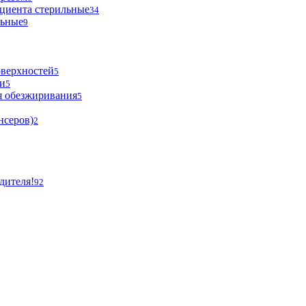
циента стерильные
34
льные
9
оверхностей
5
и
5
я обезжиривания
5
нсеров)
2
дителя!
92