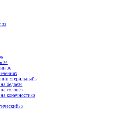
132
36
ья
36
опии
36
сечения
3
опии стерильный
5
 на бедре
36
 на голове
3
 на конечности
36
огический
36
2