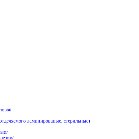
лов
86
 отделяемого ламинированые, стерильные
1
ные
7
ырезом
8