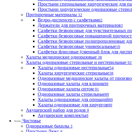
Простыни специальные хирургические для па
Простыни хирургические одноразовые стери
Протирочные материалы
32
Ведро-диспенсер с салфетками
2
Держатели для протирочных материалов
3
Салфетки безворсовые для чувствительных п
Салфетки безворсовые повышенной прочност
Салфетки безворсовые полипропиленовые дл
Салфетки безворсовые универсальные
10
Салфетки флисовые (сменный блок для диспе
Халаты медицинские одноразовые
38
Халаты одноразовые стерильные и нестерильные
92
Халаты одноразовые нестерильные
54
Халаты хирургические стерильные
38
Одноразовые медицинские халаты от произво
Одноразовые халаты для клиник
90
Одноразовые халаты оптом
91
Одноразовые халаты стерильные
89
Халаты одноразовые для операций
89
Халаты одноразовые для хирургов
90
Акушерский набор для родов
9
Акушерские комплекты
9
Чистовье
Одноразовые бахилы
3
Простыни Люкс
8