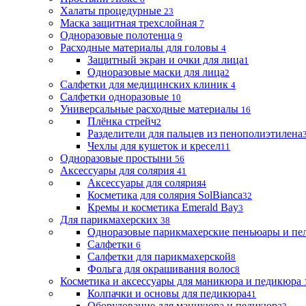
Халаты процедурные
23
Маска защитная трехслойная
7
Одноразовые полотенца
9
Расходные материалы для головы
4
Защитный экран и очки для лица
1
Одноразовые маски для лица
2
Салфетки для медицинских клиник
4
Салфетки одноразовые
10
Универсальные расходные материалы
16
Плёнка стрейч
2
Разделители для пальцев из пенополиэтилена
Чехлы для кушеток и кресел
11
Одноразовые простыни
56
Аксессуары для солярия
41
Аксессуары для солярия
4
Косметика для солярия SolBianca
32
Кремы и косметика Emerald Bay
3
Для парикмахерских
38
Одноразовые парикмахерские пеньюары и пе
Салфетки
6
Салфетки для парикмахерской
8
Фольга для окрашивания волос
8
Косметика и аксессуары для маникюра и педикюра
Колпачки и основы для педикюра
41
Оборудование для маникюра и педикюра