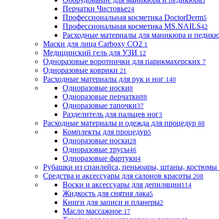
3
Перчатки Чистовье
24
Профессиональная косметика DoctorDerm
5
Профессиональная косметика MS.NAILS
42
Расходные материалы для маникюра и педик
Маски для лица Carboxy CO2
1
Медицинский гель для УЗИ
12
Одноразовые воротнички для парикмахерских
7
Одноразовые коврики
21
Расходные материалы для рук и ног
140
Одноразовые носки
8
Одноразовые перчатки
88
Одноразовые тапочки
37
Разделитель для пальцев ног
3
Расходные материалы и одежда для процедур
88
Комплекты для процедур
5
Одноразовые носки
28
Одноразовые трусы
46
Одноразовые фартуки
4
Рубашки из спанлейса, пеньюары, штаны, костюмы
Средства и аксессуары для салонов красоты
208
Воски и аксессуары для депиляции
114
Жидкость для снятия лака
5
Книги для записи и планеры
2
Масло массажное
17