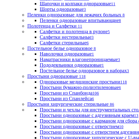
Шапочки и колпаки одноразовые
11
Шорты одноразовые
3
Пеленки одноразовые для лежачих больных
8
Пеленки одноразовые впитывающие
8
Полотенца и Салфетки
11
Салфетки и полотенца в рулоне
5
Салфетки нестерильные
3
Салфетки стерильные
6
Постельное белье одноразовое
8
Наволочки одноразовые
1
Наматрасники влагонепроницаемые
3
Пододеяльники одноразовые
1
Постельное белье одноразовое в наборах
3
Простыни одноразовые
118
Одноразовые медицинские простыни
118
Простыни бумажно-полиэтиленовые
6
Простыни из Спанбонда
106
Простыни из Спанлейса
6
Простыни хирургические стерильные
86
Простыни и чехлы для инструментальных сто
Простыни одноразовые с адгезивным краем
13
Простыни одноразовые с карманом для сбора
Простыни одноразовые с отверстием
10
Простыни одноразовые с отверстием адгезив
Простыни одноразовые хирургические с U-в