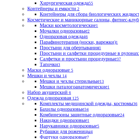
Хирургическая одежда
55
Контейнеры и емкости
2
Контейнеры для сбора биологических жидкос
Косметические и маникюрные салоны, фитнес-клуб
Маски косметологические
1
Мочалки одноразовые
2
Одноразовая одежда
46
Парафинотерапия (носки, варежки)
1
Простыни для обертывания
1
Простыни и салфетки процедурные в рулонах
Салфетки и простыни процедурные
37
Тапочки
3
Маски одноразовые
5
Мешки и чехлы
14
Мешки и чехлы стерильные
13
Мешки паталогоанатомические
1
Набор акушерский
6
Одежда одноразовая
125
Комплекты медицинской одежды, костюмы
36
Бахилы одноразовые
34
Комбинезоны защитные одноразовые
24
Накидки одноразовые
1
Нарукавники одноразовые
5
Рубашки для роженицы
4
Фартуки одноразовые
7