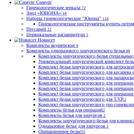
Симург
Гинекологические зеркала
72
Зонд «ЮНОНА»
18
Наборы гинекологические "Юнона"
134
Гинекологические инструменты купить оптом
Пессарий
22
Цервикальные расширители
1
Новисет
Комплекты акушерские
6
Комплекты одноразового хирургического белья
99
Комплекты хирургического белья стерильные
Универсальный хирургический комплект бел
Комплект белья хирургического для артроск
Комплект белья хирургического для кесарева 
Комплект белья хирургического для лапароск
Комплект белья хирургического для операции
Комплект белья хирургического для операции
Комплект белья хирургического для операции
Комплект белья хирургического для Т.У.Р.
2
Комплект белья хирургического уро-гинекол
Комплекты белья для операций
2
Комплекты белья для хирургов
2
Комплекты хирургического белья для клиник
Однаразовое белье для хирургов
2
Операционное белье
55