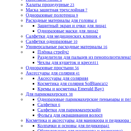
Халаты процедурные
23
Маска защитная трехслойная
7
Одноразовые полотенца
9
Расходные материалы для головы
4
Защитный экран и очки для лица
1
Одноразовые маски для лица
2
Салфетки для медицинских клиник
4
Салфетки одноразовые
10
Универсальные расходные материалы
16
Плёнка стрейч
2
Разделители для пальцев из пенополиэтилена
Чехлы для кушеток и кресел
11
Одноразовые простыни
56
Аксессуары для солярия
41
Аксессуары для солярия
4
Косметика для солярия SolBianca
32
Кремы и косметика Emerald Bay
3
Для парикмахерских
38
Одноразовые парикмахерские пеньюары и пе
Салфетки
6
Салфетки для парикмахерской
8
Фольга для окрашивания волос
8
Косметика и аксессуары для маникюра и педикюра
Колпачки и основы для педикюра
41
Оборудование для маникюра и педикюра