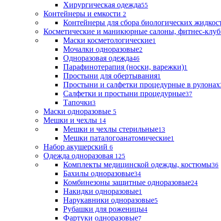
Хирургическая одежда
55
Контейнеры и емкости
2
Контейнеры для сбора биологических жидкос
Косметические и маникюрные салоны, фитнес-клуб
Маски косметологические
1
Мочалки одноразовые
2
Одноразовая одежда
46
Парафинотерапия (носки, варежки)
1
Простыни для обертывания
1
Простыни и салфетки процедурные в рулонах
Салфетки и простыни процедурные
37
Тапочки
3
Маски одноразовые
5
Мешки и чехлы
14
Мешки и чехлы стерильные
13
Мешки паталогоанатомические
1
Набор акушерский
6
Одежда одноразовая
125
Комплекты медицинской одежды, костюмы
36
Бахилы одноразовые
34
Комбинезоны защитные одноразовые
24
Накидки одноразовые
1
Нарукавники одноразовые
5
Рубашки для роженицы
4
Фартуки одноразовые
7