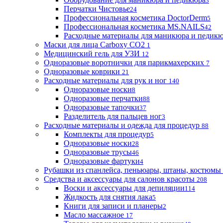
3
Перчатки Чистовье
24
Профессиональная косметика DoctorDerm
5
Профессиональная косметика MS.NAILS
42
Расходные материалы для маникюра и педик
Маски для лица Carboxy CO2
1
Медицинский гель для УЗИ
12
Одноразовые воротнички для парикмахерских
7
Одноразовые коврики
21
Расходные материалы для рук и ног
140
Одноразовые носки
8
Одноразовые перчатки
88
Одноразовые тапочки
37
Разделитель для пальцев ног
3
Расходные материалы и одежда для процедур
88
Комплекты для процедур
5
Одноразовые носки
28
Одноразовые трусы
46
Одноразовые фартуки
4
Рубашки из спанлейса, пеньюары, штаны, костюмы
Средства и аксессуары для салонов красоты
208
Воски и аксессуары для депиляции
114
Жидкость для снятия лака
5
Книги для записи и планеры
2
Масло массажное
17