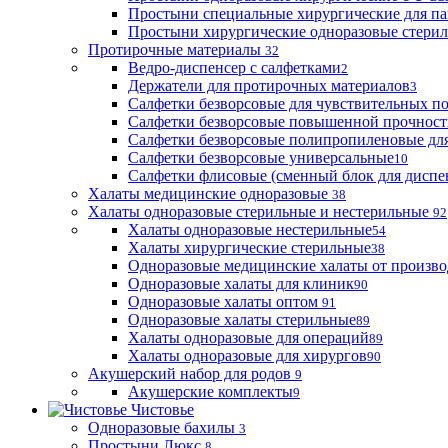
Простыни специальные хирургические для па
Простыни хирургические одноразовые стери
Протирочные материалы
32
Ведро-диспенсер с салфетками
2
Держатели для протирочных материалов
3
Салфетки безворсовые для чувствительных п
Салфетки безворсовые повышенной прочност
Салфетки безворсовые полипропиленовые дл
Салфетки безворсовые универсальные
10
Салфетки флисовые (сменный блок для диспе
Халаты медицинские одноразовые
38
Халаты одноразовые стерильные и нестерильные
92
Халаты одноразовые нестерильные
54
Халаты хирургические стерильные
38
Одноразовые медицинские халаты от произво
Одноразовые халаты для клиник
90
Одноразовые халаты оптом
91
Одноразовые халаты стерильные
89
Халаты одноразовые для операций
89
Халаты одноразовые для хирургов
90
Акушерский набор для родов
9
Акушерские комплекты
9
Чистовье
Одноразовые бахилы
3
Простыни Люкс
8