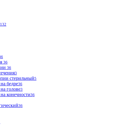
132
36
ья
36
опии
36
сечения
3
опии стерильный
5
 на бедре
36
 на голове
3
 на конечности
36
огический
36
2