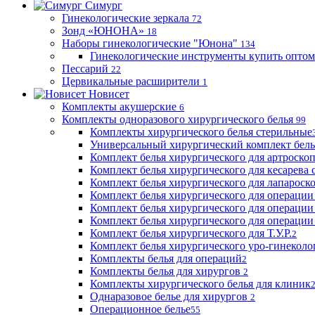
Симург
Гинекологические зеркала
72
Зонд «ЮНОНА»
18
Наборы гинекологические "Юнона"
134
Гинекологические инструменты купить оптом
Пессарий
22
Цервикальные расширители
1
Новисет
Комплекты акушерские
6
Комплекты одноразового хирургического белья
99
Комплекты хирургического белья стерильные
Универсальный хирургический комплект бел
Комплект белья хирургического для артроск
Комплект белья хирургического для кесарева 
Комплект белья хирургического для лапароск
Комплект белья хирургического для операции
Комплект белья хирургического для операции
Комплект белья хирургического для операции
Комплект белья хирургического для Т.У.Р.
2
Комплект белья хирургического уро-гинекол
Комплекты белья для операций
2
Комплекты белья для хирургов
2
Комплекты хирургического белья для клиник
Однаразовое белье для хирургов
2
Операционное белье
55