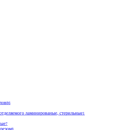
лов
86
 отделяемого ламинированые, стерильные
1
ные
7
ырезом
8