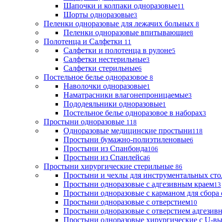
Шапочки и колпаки одноразовые
11
Шорты одноразовые
3
Пеленки одноразовые для лежачих больных
8
Пеленки одноразовые впитывающие
8
Полотенца и Салфетки
11
Салфетки и полотенца в рулоне
5
Салфетки нестерильные
3
Салфетки стерильные
6
Постельное белье одноразовое
8
Наволочки одноразовые
1
Наматрасники влагонепроницаемые
3
Пододеяльники одноразовые
1
Постельное белье одноразовое в наборах
3
Простыни одноразовые
118
Одноразовые медицинские простыни
118
Простыни бумажно-полиэтиленовые
6
Простыни из Спанбонда
106
Простыни из Спанлейса
6
Простыни хирургические стерильные
86
Простыни и чехлы для инструментальных сто
Простыни одноразовые с адгезивным краем
13
Простыни одноразовые с карманом для сбора
Простыни одноразовые с отверстием
10
Простыни одноразовые с отверстием адгезив
Простыни одноразовые хирургические с U-в