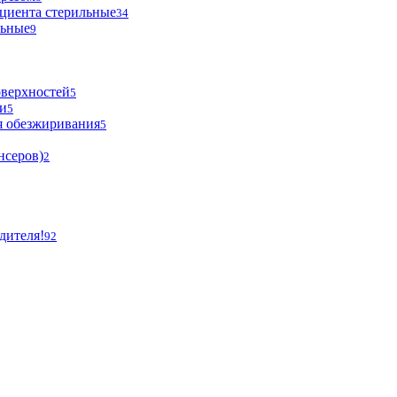
циента стерильные
34
льные
9
оверхностей
5
и
5
я обезжиривания
5
нсеров)
2
дителя!
92