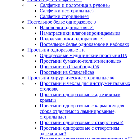
Салфетки и полотенца в рулоне
5
Салфетки нестерильные
3
Салфетки стерильные
6
Постельное белье одноразовое
8
Наволочки одноразовые
1
Наматрасники влагонепроницаемые
3
Пододеяльники одноразовые
1
Постельное белье одноразовое в наборах
3
Простыни одноразовые
118
Одноразовые медицинские простыни
118
Простыни бумажно-полиэтиленовые
6
Простыни из Спанбонда
106
Простыни из Спанлейса
6
Простыни хирургические стерильные
86
Простыни и чехлы для инструментальных
столов
86
Простыни одноразовые с адгезивным
краем
13
Простыни одноразовые с карманом для
сбора отделяемого ламинированые,
стерильные
1
Простыни одноразовые с отверстием
10
Простыни одноразовые с отверстием
адгезивные
7