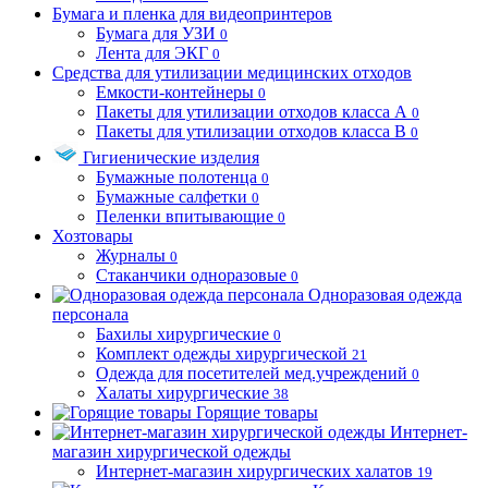
Бумага и пленка для видеопринтеров
Бумага для УЗИ
0
Лента для ЭКГ
0
Средства для утилизации медицинских отходов
Емкости-контейнеры
0
Пакеты для утилизации отходов класса А
0
Пакеты для утилизации отходов класса В
0
Гигиенические изделия
Бумажные полотенца
0
Бумажные салфетки
0
Пеленки впитывающие
0
Хозтовары
Журналы
0
Стаканчики одноразовые
0
Одноразовая одежда
персонала
Бахилы хирургические
0
Комплект одежды хирургической
21
Одежда для посетителей мед.учреждений
0
Халаты хирургические
38
Горящие товары
Интернет-
магазин хирургической одежды
Интернет-магазин хирургических халатов
19