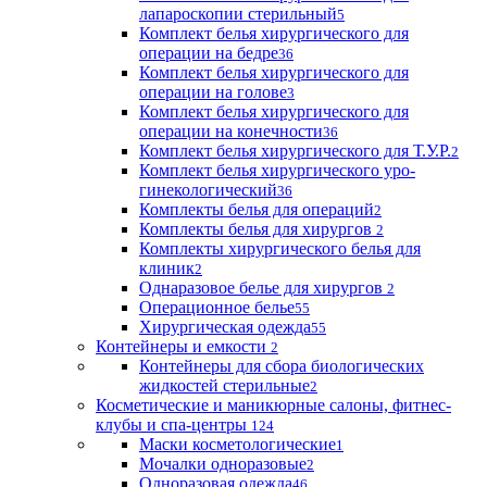
лапароскопии стерильный
5
Комплект белья хирургического для
операции на бедре
36
Комплект белья хирургического для
операции на голове
3
Комплект белья хирургического для
операции на конечности
36
Комплект белья хирургического для Т.У.Р.
2
Комплект белья хирургического уро-
гинекологический
36
Комплекты белья для операций
2
Комплекты белья для хирургов
2
Комплекты хирургического белья для
клиник
2
Однаразовое белье для хирургов
2
Операционное белье
55
Хирургическая одежда
55
Контейнеры и емкости
2
Контейнеры для сбора биологических
жидкостей стерильные
2
Косметические и маникюрные салоны, фитнес-
клубы и спа-центры
124
Маски косметологические
1
Мочалки одноразовые
2
Одноразовая одежда
46