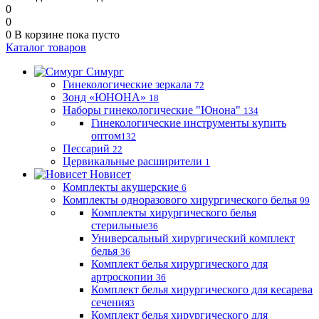
0
0
0
В корзине
пока пусто
Каталог товаров
Симург
Гинекологические зеркала
72
Зонд «ЮНОНА»
18
Наборы гинекологические "Юнона"
134
Гинекологические инструменты купить
оптом
132
Пессарий
22
Цервикальные расширители
1
Новисет
Комплекты акушерские
6
Комплекты одноразового хирургического белья
99
Комплекты хирургического белья
стерильные
36
Универсальный хирургический комплект
белья
36
Комплект белья хирургического для
артроскопии
36
Комплект белья хирургического для кесарева
сечения
3
Комплект белья хирургического для