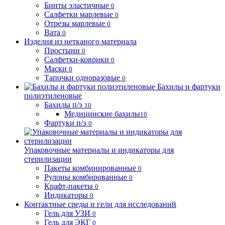
Бинты эластичные
0
Салфетки марлевые
0
Отрезы марлевые
0
Вата
0
Изделия из нетканого материала
Простыни
0
Салфетки-коврики
0
Маски
0
Тапочки одноразовые
0
Бахилы и фартуки
полиэтиленовые
Бахилы п/э
10
Медицинские бахилы
10
Фартуки п/э
0
Упаковочные материалы и индикаторы для
стерилизации
Пакеты комбинированные
0
Рулоны комбированные
0
Крафт-пакеты
0
Индикаторы
0
Контактные среды и гели для исследований
Гель для УЗИ
0
Гель для ЭКГ
0