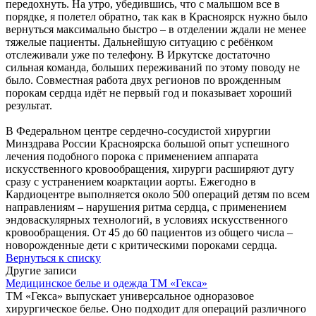
передохнуть. На утро, убедившись, что с малышом все в
порядке, я полетел обратно, так как в Красноярск нужно было
вернуться максимально быстро – в отделении ждали не менее
тяжелые пациенты. Дальнейшую ситуацию с ребёнком
отслеживали уже по телефону. В Иркутске достаточно
сильная команда, больших переживаний по этому поводу не
было. Совместная работа двух регионов по врожденным
порокам сердца идёт не первый год и показывает хороший
результат.
В Федеральном центре сердечно-сосудистой хирургии
Минздрава России Красноярска большой опыт успешного
лечения подобного порока с применением аппарата
искусственного кровообращения, хирурги расширяют дугу
сразу с устранением коарктации аорты. Ежегодно в
Кардиоцентре выполняется около 500 операций детям по всем
направлениям – нарушения ритма сердца, с применением
эндоваскулярных технологий, в условиях искусственного
кровообращения. От 45 до 60 пациентов из общего числа –
новорожденные дети с критическими пороками сердца.
Вернуться к списку
Другие записи
Медицинское белье и одежда ТМ «Гекса»
ТМ «Гекса» выпускает универсальное одноразовое
хирургическое белье. Оно подходит для операций различного