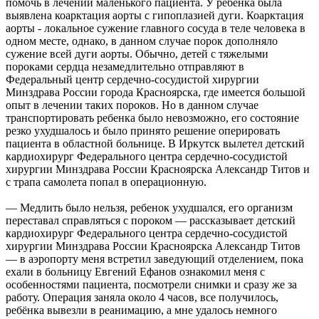
помочь в лечении маленького пациента. У ребёнка была
выявлена коарктация аорты с гипоплазией дуги. Коарктация
аорты - локальное сужение главного сосуда в теле человека в
одном месте, однако, в данном случае порок дополняло
сужение всей дуги аорты. Обычно, детей с тяжелыми
пороками сердца незамедлительно отправляют в
Федеральный центр сердечно-сосудистой хирургии
Минздрава России города Красноярска, где имеется большой
опыт в лечении таких пороков. Но в данном случае
транспортировать ребенка было невозможно, его состояние
резко ухудшалось и было принято решение оперировать
пациента в областной больнице. В Иркутск вылетел детский
кардиохирург Федерального центра сердечно-сосудистой
хирургии Минздрава России Красноярска Александр Титов и
с трапа самолета попал в операционную.
— Медлить было нельзя, ребенок ухудшался, его организм
переставал справляться с пороком — рассказывает детский
кардиохирург Федерального центра сердечно-сосудистой
хирургии Минздрава России Красноярска Александр Титов
— в аэропорту меня встретил заведующий отделением, пока
ехали в больницу Евгений Ефанов ознакомил меня с
особенностями пациента, посмотрели снимки и сразу же за
работу. Операция заняла около 4 часов, все получилось,
ребёнка вывезли в реанимацию, а мне удалось немного