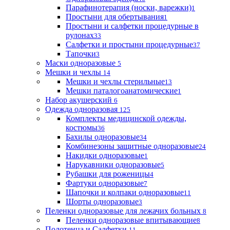
Парафинотерапия (носки, варежки)
1
Простыни для обертывания
1
Простыни и салфетки процедурные в
рулонах
33
Салфетки и простыни процедурные
37
Тапочки
3
Маски одноразовые
5
Мешки и чехлы
14
Мешки и чехлы стерильные
13
Мешки паталогоанатомические
1
Набор акушерский
6
Одежда одноразовая
125
Комплекты медицинской одежды,
костюмы
36
Бахилы одноразовые
34
Комбинезоны защитные одноразовые
24
Накидки одноразовые
1
Нарукавники одноразовые
5
Рубашки для роженицы
4
Фартуки одноразовые
7
Шапочки и колпаки одноразовые
11
Шорты одноразовые
3
Пеленки одноразовые для лежачих больных
8
Пеленки одноразовые впитывающие
8
Полотенца и Салфетки
11