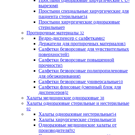
Простыни одноразовые хирургические с U-
вырезом
8
Простыни специальные хирургические для
пациента стерильные
34
Простыни хирургические одноразовые
стерильные
9
Протирочные материалы
32
Ведро-диспенсер с салфетками
2
Держатели для протирочных материалов
3
Салфетки безворсовые для чувствительных
поверхностей
5
Салфетки безворсовые повышенной
прочности
5
Салфетки безворсовые полипропиленовые
для обезжиривания
5
Салфетки безворсовые универсальные
10
Салфетки флисовые (сменный блок для
диспенсеров)
2
Халаты медицинские одноразовые
38
Халаты одноразовые стерильные и нестерильные
92
Халаты одноразовые нестерильные
54
Халаты хирургические стерильные
38
Одноразовые медицинские халаты от
производителя!
92