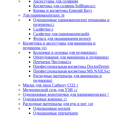
Аксессуары для солярия
4
Косметика для солярия SolBianca
32
Кремы и косметика Emerald Bay
3
Для парикмахерских
38
Одноразовые парикмахерские пеньюары и
пелерины
12
Салфетки
6
Салфетки для парикмахерской
8
Фольга для окрашивания волос
8
Косметика и аксессуары для маникюра и
педикюра
165
Колпачки и основы для педикюра
41
Оборудование для маникюра и педикюра
3
Перчатки Чистовье
24
Профессиональная косметика DoctorDerm
5
Профессиональная косметика MS.NAILS
42
Расходные материалы для маникюра и
педикюра
5
Маски для лица Carboxy CO2
1
Медицинский гель для УЗИ
12
Одноразовые воротнички для парикмахерских
7
Одноразовые коврики
21
Расходные материалы для рук и ног
140
Одноразовые носки
8
Одноразовые перчатки
88