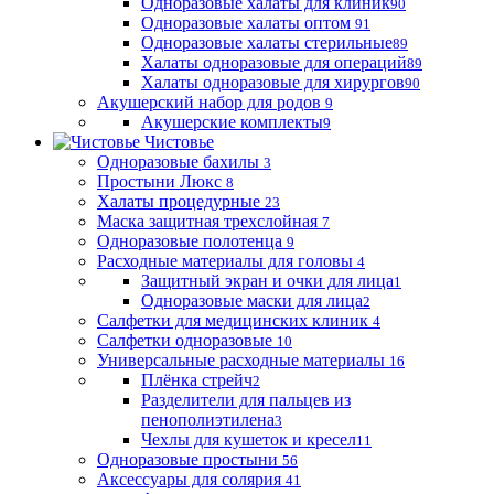
Одноразовые халаты для клиник
90
Одноразовые халаты оптом
91
Одноразовые халаты стерильные
89
Халаты одноразовые для операций
89
Халаты одноразовые для хирургов
90
Акушерский набор для родов
9
Акушерские комплекты
9
Чистовье
Одноразовые бахилы
3
Простыни Люкс
8
Халаты процедурные
23
Маска защитная трехслойная
7
Одноразовые полотенца
9
Расходные материалы для головы
4
Защитный экран и очки для лица
1
Одноразовые маски для лица
2
Салфетки для медицинских клиник
4
Салфетки одноразовые
10
Универсальные расходные материалы
16
Плёнка стрейч
2
Разделители для пальцев из
пенополиэтилена
3
Чехлы для кушеток и кресел
11
Одноразовые простыни
56
Аксессуары для солярия
41