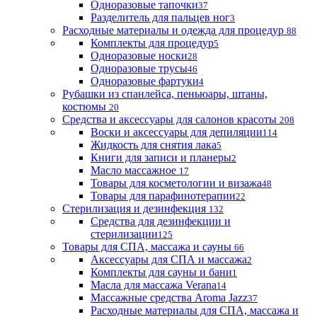
Одноразовые тапочки
37
Разделитель для пальцев ног
3
Расходные материалы и одежда для процедур
88
Комплекты для процедур
5
Одноразовые носки
28
Одноразовые трусы
46
Одноразовые фартуки
4
Рубашки из спанлейса, пеньюары, штаны,
костюмы
20
Средства и аксессуары для салонов красоты
208
Воски и аксессуары для депиляции
114
Жидкость для снятия лака
5
Книги для записи и планеры
2
Масло массажное
17
Товары для косметологии и визажа
48
Товары для парафинотерапии
22
Стерилизация и дезинфекция
132
Средства для дезинфекции и
стерилизации
125
Товары для СПА, массажа и сауны
66
Аксессуары для СПА и массажа
2
Комплекты для сауны и бани
1
Масла для массажа Verana
14
Массажные средства Aroma Jazz
37
Расходные материалы для СПА, массажа и