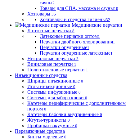
сауны
2
Товары для СПА, массажа и сауны
10
Хозтовары
36
Хозтовары и средства гигиены
32
Медицинские перчатки
Латексные перчатки
8
Латексные перчатки оптом
1
Перчатки двойного хлорирования
1
Перчатки опудренные
1
Перчатки опудренные латексные
1
Нитриловые перчатки
3
Виниловые перчатки
1
Полиэтиленовые перчатки
1
Инъекционные средства
Шприцы инъекционные
0
Иглы инъекционные
0
Системы инфузионные
0
Системы для забора крови
0
Катетеры перифирические с дополнительным
портом
0
Катетеры-бабочки внутривенные
0
Жгуты-турникеты
0
Пробирки вакуумные
0
Перевязочные средства
Бинты марлевые
0