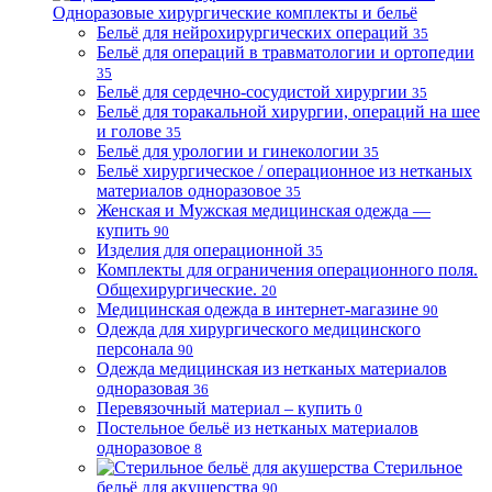
Одноразовые хирургические комплекты и бельё
Бельё для нейрохирургических операций
35
Бельё для операций в травматологии и ортопедии
35
Бельё для сердечно-сосудистой хирургии
35
Бельё для торакальной хирургии, операций на шее
и голове
35
Бельё для урологии и гинекологии
35
Бельё хирургическое / операционное из нетканых
материалов одноразовое
35
Женская и Мужская медицинская одежда —
купить
90
Изделия для операционной
35
Комплекты для ограничения операционного поля.
Общехирургические.
20
Медицинская одежда в интернет-магазине
90
Одежда для хирургического медицинского
персонала
90
Одежда медицинская из нетканых материалов
одноразовая
36
Перевязочный материал – купить
0
Постельное бельё из нетканых материалов
одноразовое
8
Стерильное
бельё для акушерства
90