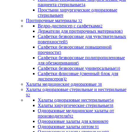
пациента стерильные
34
Простыни хирургические одноразовые
стерильные
9
Протирочные материалы
32
Ведро-диспенсер с салфетками
2
Держатели для протирочных материалов
3
Салфетки безворсовые для чувствительных
поверхностей
5
Салфетки безворсовые повышенной
прочности
5
Салфетки безворсовые полипропиленовые
для обезжиривания
5
Салфетки безворсовые универсальные
10
Салфетки флисовые (сменный блок для
диспенсеров)
2
Халаты медицинские одноразовые
38
Халаты одноразовые стерильные и нестерильные
92
Халаты одноразовые нестерильные
54
Халаты хирургические стерильные
38
Одноразовые медицинские халаты от
производителя!
92
Одноразовые халаты для клиник
90
Одноразовые халаты оптом
91
Одноразовые халаты стерильные