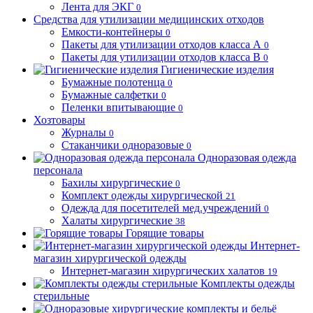
Лента для ЭКГ
0
Средства для утилизации медицинских отходов
Емкости-контейнеры
0
Пакеты для утилизации отходов класса А
0
Пакеты для утилизации отходов класса В
0
Гигиенические изделия
Бумажные полотенца
0
Бумажные салфетки
0
Пеленки впитывающие
0
Хозтовары
Журналы
0
Стаканчики одноразовые
0
Одноразовая одежда
персонала
Бахилы хирургические
0
Комплект одежды хирургической
21
Одежда для посетителей мед.учреждений
0
Халаты хирургические
38
Горящие товары
Интернет-
магазин хирургической одежды
Интернет-магазин хирургических халатов
19
Комплекты одежды
стерильные