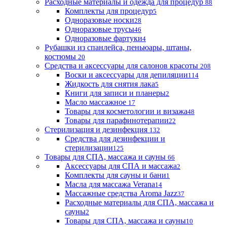
Расходные материалы и одежда для процедур
88
Комплекты для процедур
5
Одноразовые носки
28
Одноразовые трусы
46
Одноразовые фартуки
4
Рубашки из спанлейса, пеньюары, штаны,
костюмы
20
Средства и аксессуары для салонов красоты
208
Воски и аксессуары для депиляции
114
Жидкость для снятия лака
5
Книги для записи и планеры
2
Масло массажное
17
Товары для косметологии и визажа
48
Товары для парафинотерапии
22
Стерилизация и дезинфекция
132
Средства для дезинфекции и
стерилизации
125
Товары для СПА, массажа и сауны
66
Аксессуары для СПА и массажа
2
Комплекты для сауны и бани
1
Масла для массажа Verana
14
Массажные средства Aroma Jazz
37
Расходные материалы для СПА, массажа и
сауны
2
Товары для СПА, массажа и сауны
10