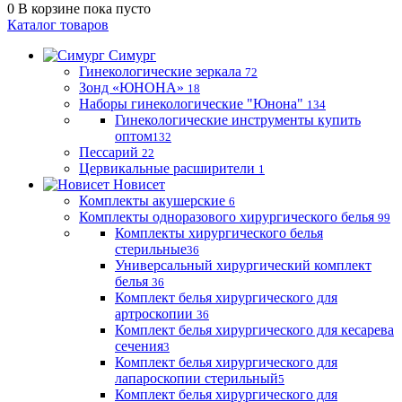
0
В корзине
пока пусто
Каталог товаров
Симург
Гинекологические зеркала
72
Зонд «ЮНОНА»
18
Наборы гинекологические "Юнона"
134
Гинекологические инструменты купить
оптом
132
Пессарий
22
Цервикальные расширители
1
Новисет
Комплекты акушерские
6
Комплекты одноразового хирургического белья
99
Комплекты хирургического белья
стерильные
36
Универсальный хирургический комплект
белья
36
Комплект белья хирургического для
артроскопии
36
Комплект белья хирургического для кесарева
сечения
3
Комплект белья хирургического для
лапароскопии стерильный
5
Комплект белья хирургического для