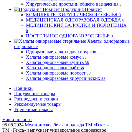
Хирургические простыни общего назначения
8
Продукция Новисет
КОМПЛЕКТЫ ХИРУРГИЧЕСКОГО БЕЛЬЯ
0
МЕДИЦИНСКАЯ ОДНОРАЗОВАЯ ОДЕЖДА
0
МЕДИЦИНСКИЕ САЛФЕТКИ И ПОЛОТЕНЦА
0
ПОСТЕЛЬНОЕ ОДНОРАЗОВОЕ БЕЛЬЕ
0
Халаты одноразовые
стерильные
Одноразовые халаты для хирургов
38
Халаты одноразовые комус
38
Халаты одноразовые купить
38
Халаты одноразовые лайт
38
Халаты одноразовые новосет
38
Халаты одноразовые хирургических
38
Новинки
Популярные товары
Распродажи и скидки
Рекомендуемые товары
Уцененные товары
Наши новости
05.08.2024
Медицинское белье и одежда ТМ «Гекса»
ТМ «Гекса» выпускает универсальное одноразовое