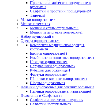
Простыни и салфетки процедурные в
рулонах
33
Салфетки и простыни процедурные
37
Тапочки
3
Маски одноразовые
5
Мешки и чехлы
14
Мешки и чехлы стерильные
13
Мешки паталогоанатомические
1
Набор акушерский
6
Одежда одноразовая
125
Комплекты медицинской одежды,
костюмы
36
Бахилы одноразовые
34
Комбинезоны защитные одноразовые
24
Накидки одноразовые
1
Нарукавники одноразовые
5
Рубашки для роженицы
4
Фартуки одноразовые
7
Шапочки и колпаки одноразовые
11
Шорты одноразовые
3
Пеленки одноразовые для лежачих больных
8
Пеленки одноразовые впитывающие
8
Полотенца и Салфетки
11
Салфетки и полотенца в рулоне
5
Салфетки нестерильные
3