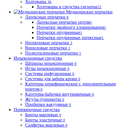
Хозтовары
36
Хозтовары и средства гигиены
32
Медицинские перчатки
Латексные перчатки
8
Латексные перчатки оптом
1
Перчатки двойного хлорирования
1
Перчатки опудренные
1
Перчатки опудренные латексные
1
Нитриловые перчатки
3
Виниловые перчатки
1
Полиэтиленовые перчатки
1
Инъекционные средства
Шприцы инъекционные
0
Иглы инъекционные
0
Системы инфузионные
0
Системы для забора крови
0
Катетеры перифирические с дополнительным
портом
0
Катетеры-бабочки внутривенные
0
Жгуты-турникеты
0
Пробирки вакуумные
0
Перевязочные средства
Бинты марлевые
0
Бинты эластичные
0
Салфетки марлевые
0