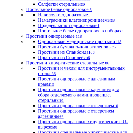
Салфетки стерильные
6
Постельное белье одноразовое
8
Наволочки одноразовые
1
Наматрасники влагонепроницаемые
3
Пододеяльники одноразовые
1
Постельное белье одноразовое в наборах
3
Простыни одноразовые
118
Одноразовые медицинские простыни
118
Простыни бумажно-полиэтиленовые
6
Простыни из Спанбонда
106
Простыни из Спанлейса
6
Простыни хирургические стерильные
86
Простыни и чехлы для инструментальных
столов
86
Простыни одноразовые с адгезивным
краем
13
Простыни одноразовые с карманом для
сбора отделяемого ламинированые,
стерильные
1
Простыни одноразовые с отверстием
10
Простыни одноразовые с отверстием
адгезивные
7
Простыни одноразовые хирургические с U-
вырезом
8
Простыни специальные хирургические для