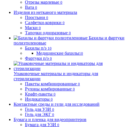
Отрезы марлевые
0
Вата
0
Изделия из нетканого материала
Простыни
0
Салфетки-коврики
0
Маски
0
Тапочки одноразовые
0
Бахилы и фартуки
полиэтиленовые
Бахилы п/э
10
Медицинские бахилы
10
Фартуки п/э
0
Упаковочные материалы и индикаторы для
стерилизации
Пакеты комбинированные
0
Рулоны комбированные
0
Крафт-пакеты
0
Индикаторы
0
Контактные среды и гели для исследований
Гель для УЗИ
0
Гель для ЭКГ
0
Бумага и пленка для видеопринтеров
Бумага для УЗИ
0