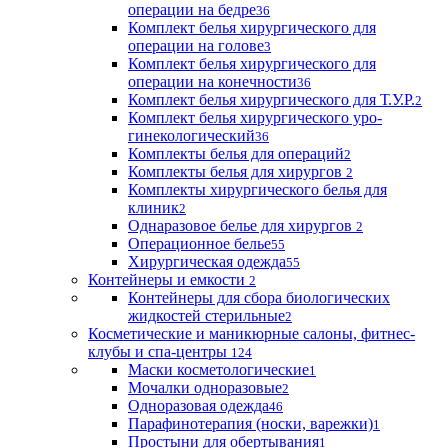
операции на бедре
36
Комплект белья хирургического для
операции на голове
3
Комплект белья хирургического для
операции на конечности
36
Комплект белья хирургического для Т.У.Р.
2
Комплект белья хирургического уро-
гинекологический
36
Комплекты белья для операций
2
Комплекты белья для хирургов
2
Комплекты хирургического белья для
клиник
2
Однаразовое белье для хирургов
2
Операционное белье
55
Хирургическая одежда
55
Контейнеры и емкости
2
Контейнеры для сбора биологических
жидкостей стерильные
2
Косметические и маникюрные салоны, фитнес-
клубы и спа-центры
124
Маски косметологические
1
Мочалки одноразовые
2
Одноразовая одежда
46
Парафинотерапия (носки, варежки)
1
Простыни для обертывания
1