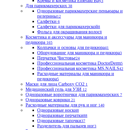
Кремы и косметика Emerald Bay
3
Для парикмахерских
38
Одноразовые парикмахерские пеньюары и
пелерины
12
Салфетки
6
Салфетки для парикмахерской
8
Фольга для окрашивания волос
8
Косметика и аксессуары для маникюра и
педикюра
165
Колпачки и основы для педикюра
41
Оборудование для маникюра и педикюра
3
Перчатки Чистовье
24
Профессиональная косметика DoctorDerm
5
Профессиональная косметика MS.NAILS
42
Расходные материалы для маникюра и
педикюра
5
Маски для лица Carboxy CO2
1
Медицинский гель для УЗИ
12
Одноразовые воротнички для парикмахерских
7
Одноразовые коврики
21
Расходные материалы для рук и ног
140
Одноразовые носки
8
Одноразовые перчатки
88
Одноразовые тапочки
37
Разделитель для пальцев ног
3