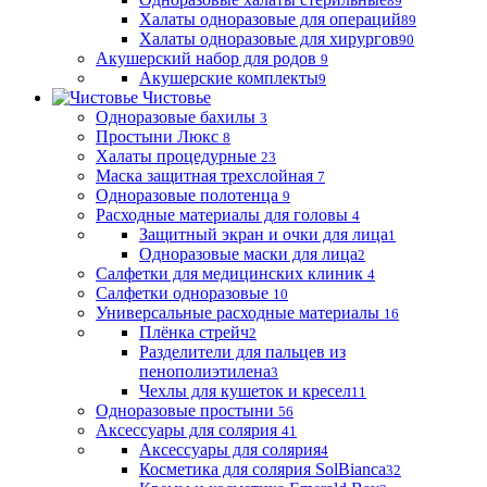
89
Халаты одноразовые для операций
89
Халаты одноразовые для хирургов
90
Акушерский набор для родов
9
Акушерские комплекты
9
Чистовье
Одноразовые бахилы
3
Простыни Люкс
8
Халаты процедурные
23
Маска защитная трехслойная
7
Одноразовые полотенца
9
Расходные материалы для головы
4
Защитный экран и очки для лица
1
Одноразовые маски для лица
2
Салфетки для медицинских клиник
4
Салфетки одноразовые
10
Универсальные расходные материалы
16
Плёнка стрейч
2
Разделители для пальцев из
пенополиэтилена
3
Чехлы для кушеток и кресел
11
Одноразовые простыни
56
Аксессуары для солярия
41
Аксессуары для солярия
4
Косметика для солярия SolBianca
32