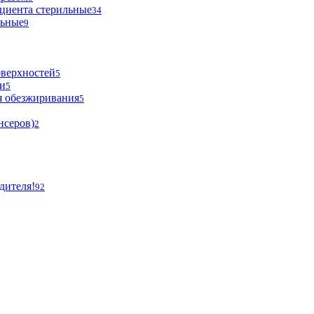
циента стерильные
34
льные
9
оверхностей
5
и
5
я обезжиривания
5
нсеров)
2
дителя!
92