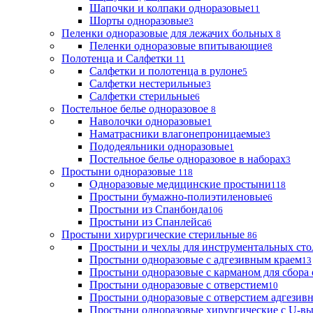
Шапочки и колпаки одноразовые
11
Шорты одноразовые
3
Пеленки одноразовые для лежачих больных
8
Пеленки одноразовые впитывающие
8
Полотенца и Салфетки
11
Салфетки и полотенца в рулоне
5
Салфетки нестерильные
3
Салфетки стерильные
6
Постельное белье одноразовое
8
Наволочки одноразовые
1
Наматрасники влагонепроницаемые
3
Пододеяльники одноразовые
1
Постельное белье одноразовое в наборах
3
Простыни одноразовые
118
Одноразовые медицинские простыни
118
Простыни бумажно-полиэтиленовые
6
Простыни из Спанбонда
106
Простыни из Спанлейса
6
Простыни хирургические стерильные
86
Простыни и чехлы для инструментальных сто
Простыни одноразовые с адгезивным краем
13
Простыни одноразовые с карманом для сбора
Простыни одноразовые с отверстием
10
Простыни одноразовые с отверстием адгезив
Простыни одноразовые хирургические с U-в