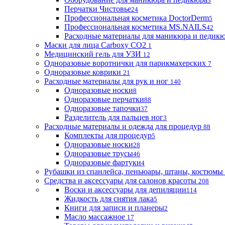
3
Перчатки Чистовье
24
Профессиональная косметика DoctorDerm
5
Профессиональная косметика MS.NAILS
42
Расходные материалы для маникюра и педик
Маски для лица Carboxy CO2
1
Медицинский гель для УЗИ
12
Одноразовые воротнички для парикмахерских
7
Одноразовые коврики
21
Расходные материалы для рук и ног
140
Одноразовые носки
8
Одноразовые перчатки
88
Одноразовые тапочки
37
Разделитель для пальцев ног
3
Расходные материалы и одежда для процедур
88
Комплекты для процедур
5
Одноразовые носки
28
Одноразовые трусы
46
Одноразовые фартуки
4
Рубашки из спанлейса, пеньюары, штаны, костюмы
Средства и аксессуары для салонов красоты
208
Воски и аксессуары для депиляции
114
Жидкость для снятия лака
5
Книги для записи и планеры
2
Масло массажное
17