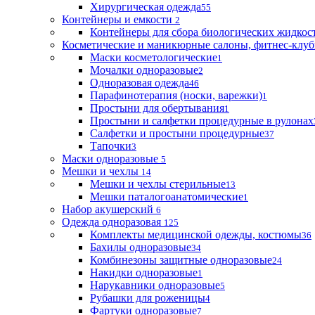
Хирургическая одежда
55
Контейнеры и емкости
2
Контейнеры для сбора биологических жидкос
Косметические и маникюрные салоны, фитнес-клуб
Маски косметологические
1
Мочалки одноразовые
2
Одноразовая одежда
46
Парафинотерапия (носки, варежки)
1
Простыни для обертывания
1
Простыни и салфетки процедурные в рулонах
Салфетки и простыни процедурные
37
Тапочки
3
Маски одноразовые
5
Мешки и чехлы
14
Мешки и чехлы стерильные
13
Мешки паталогоанатомические
1
Набор акушерский
6
Одежда одноразовая
125
Комплекты медицинской одежды, костюмы
36
Бахилы одноразовые
34
Комбинезоны защитные одноразовые
24
Накидки одноразовые
1
Нарукавники одноразовые
5
Рубашки для роженицы
4
Фартуки одноразовые
7