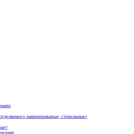
лов
86
 отделяемого ламинированые, стерильные
1
ные
7
ырезом
8