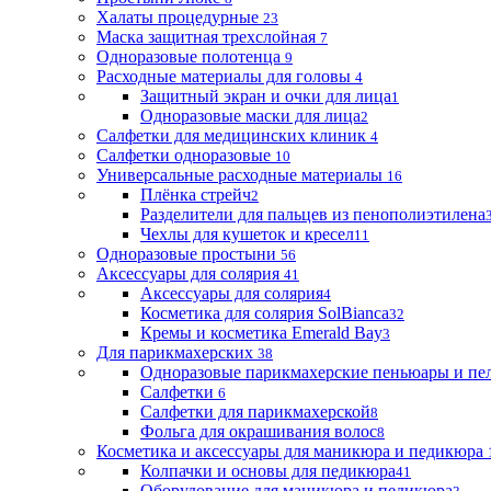
Халаты процедурные
23
Маска защитная трехслойная
7
Одноразовые полотенца
9
Расходные материалы для головы
4
Защитный экран и очки для лица
1
Одноразовые маски для лица
2
Салфетки для медицинских клиник
4
Салфетки одноразовые
10
Универсальные расходные материалы
16
Плёнка стрейч
2
Разделители для пальцев из пенополиэтилена
Чехлы для кушеток и кресел
11
Одноразовые простыни
56
Аксессуары для солярия
41
Аксессуары для солярия
4
Косметика для солярия SolBianca
32
Кремы и косметика Emerald Bay
3
Для парикмахерских
38
Одноразовые парикмахерские пеньюары и пе
Салфетки
6
Салфетки для парикмахерской
8
Фольга для окрашивания волос
8
Косметика и аксессуары для маникюра и педикюра
Колпачки и основы для педикюра
41
Оборудование для маникюра и педикюра