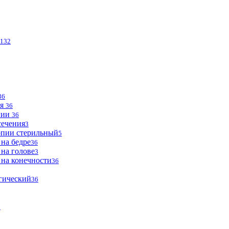
132
36
ья
36
опии
36
сечения
3
опии стерильный
5
 на бедре
36
 на голове
3
 на конечности
36
огический
36
2