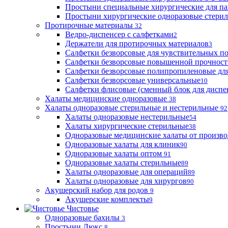
Простыни специальные хирургические для па
Простыни хирургические одноразовые стери
Протирочные материалы
32
Ведро-диспенсер с салфетками
2
Держатели для протирочных материалов
3
Салфетки безворсовые для чувствительных п
Салфетки безворсовые повышенной прочност
Салфетки безворсовые полипропиленовые дл
Салфетки безворсовые универсальные
10
Салфетки флисовые (сменный блок для диспе
Халаты медицинские одноразовые
38
Халаты одноразовые стерильные и нестерильные
92
Халаты одноразовые нестерильные
54
Халаты хирургические стерильные
38
Одноразовые медицинские халаты от произво
Одноразовые халаты для клиник
90
Одноразовые халаты оптом
91
Одноразовые халаты стерильные
89
Халаты одноразовые для операций
89
Халаты одноразовые для хирургов
90
Акушерский набор для родов
9
Акушерские комплекты
9
Чистовье
Одноразовые бахилы
3
Простыни Люкс
8