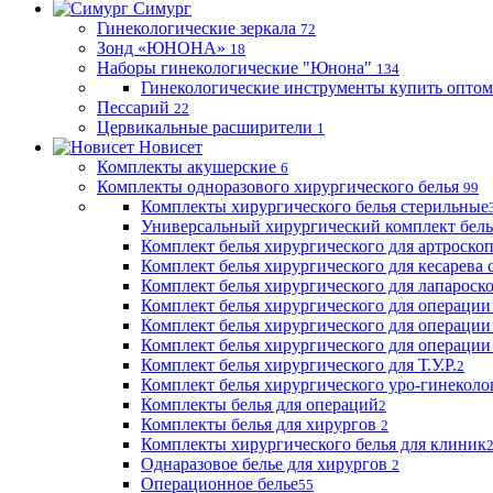
Симург
Гинекологические зеркала
72
Зонд «ЮНОНА»
18
Наборы гинекологические "Юнона"
134
Гинекологические инструменты купить оптом
Пессарий
22
Цервикальные расширители
1
Новисет
Комплекты акушерские
6
Комплекты одноразового хирургического белья
99
Комплекты хирургического белья стерильные
Универсальный хирургический комплект бел
Комплект белья хирургического для артроск
Комплект белья хирургического для кесарева 
Комплект белья хирургического для лапароск
Комплект белья хирургического для операции
Комплект белья хирургического для операции
Комплект белья хирургического для операции
Комплект белья хирургического для Т.У.Р.
2
Комплект белья хирургического уро-гинекол
Комплекты белья для операций
2
Комплекты белья для хирургов
2
Комплекты хирургического белья для клиник
Однаразовое белье для хирургов
2
Операционное белье
55