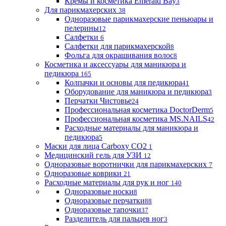
Кремы и косметика Emerald Bay
3
Для парикмахерских
38
Одноразовые парикмахерские пеньюары и
пелерины
12
Салфетки
6
Салфетки для парикмахерской
8
Фольга для окрашивания волос
8
Косметика и аксессуары для маникюра и
педикюра
165
Колпачки и основы для педикюра
41
Оборудование для маникюра и педикюра
3
Перчатки Чистовье
24
Профессиональная косметика DoctorDerm
5
Профессиональная косметика MS.NAILS
42
Расходные материалы для маникюра и
педикюра
5
Маски для лица Carboxy CO2
1
Медицинский гель для УЗИ
12
Одноразовые воротнички для парикмахерских
7
Одноразовые коврики
21
Расходные материалы для рук и ног
140
Одноразовые носки
8
Одноразовые перчатки
88
Одноразовые тапочки
37
Разделитель для пальцев ног
3