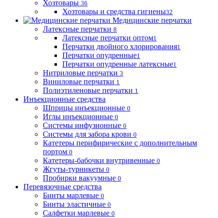
Хозтовары
36
Хозтовары и средства гигиены
32
Медицинские перчатки
Латексные перчатки
8
Латексные перчатки оптом
1
Перчатки двойного хлорирования
1
Перчатки опудренные
1
Перчатки опудренные латексные
1
Нитриловые перчатки
3
Виниловые перчатки
1
Полиэтиленовые перчатки
1
Инъекционные средства
Шприцы инъекционные
0
Иглы инъекционные
0
Системы инфузионные
0
Системы для забора крови
0
Катетеры перифирические с дополнительным
портом
0
Катетеры-бабочки внутривенные
0
Жгуты-турникеты
0
Пробирки вакуумные
0
Перевязочные средства
Бинты марлевые
0
Бинты эластичные
0
Салфетки марлевые
0