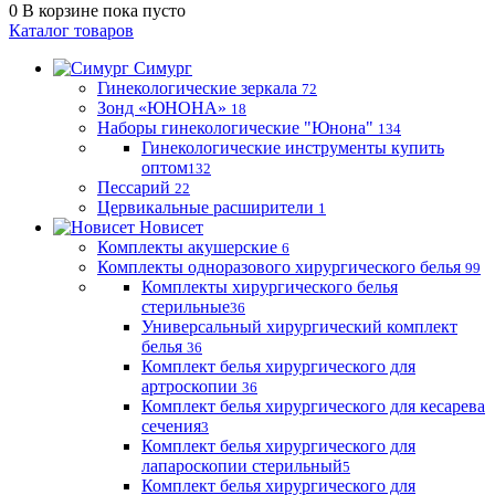
0
В корзине
пока пусто
Каталог товаров
Симург
Гинекологические зеркала
72
Зонд «ЮНОНА»
18
Наборы гинекологические "Юнона"
134
Гинекологические инструменты купить
оптом
132
Пессарий
22
Цервикальные расширители
1
Новисет
Комплекты акушерские
6
Комплекты одноразового хирургического белья
99
Комплекты хирургического белья
стерильные
36
Универсальный хирургический комплект
белья
36
Комплект белья хирургического для
артроскопии
36
Комплект белья хирургического для кесарева
сечения
3
Комплект белья хирургического для
лапароскопии стерильный
5
Комплект белья хирургического для