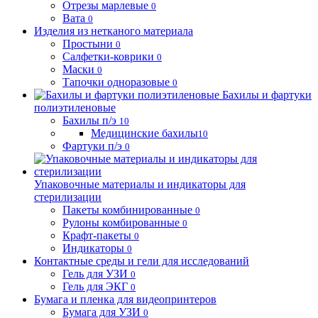
Отрезы марлевые
0
Вата
0
Изделия из нетканого материала
Простыни
0
Салфетки-коврики
0
Маски
0
Тапочки одноразовые
0
Бахилы и фартуки
полиэтиленовые
Бахилы п/э
10
Медицинские бахилы
10
Фартуки п/э
0
Упаковочные материалы и индикаторы для
стерилизации
Пакеты комбинированные
0
Рулоны комбированные
0
Крафт-пакеты
0
Индикаторы
0
Контактные среды и гели для исследований
Гель для УЗИ
0
Гель для ЭКГ
0
Бумага и пленка для видеопринтеров
Бумага для УЗИ
0