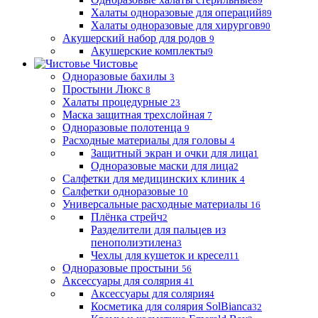
89
Халаты одноразовые для операций
89
Халаты одноразовые для хирургов
90
Акушерский набор для родов
9
Акушерские комплекты
9
Чистовье
Одноразовые бахилы
3
Простыни Люкс
8
Халаты процедурные
23
Маска защитная трехслойная
7
Одноразовые полотенца
9
Расходные материалы для головы
4
Защитный экран и очки для лица
1
Одноразовые маски для лица
2
Салфетки для медицинских клиник
4
Салфетки одноразовые
10
Универсальные расходные материалы
16
Плёнка стрейч
2
Разделители для пальцев из
пенополиэтилена
3
Чехлы для кушеток и кресел
11
Одноразовые простыни
56
Аксессуары для солярия
41
Аксессуары для солярия
4
Косметика для солярия SolBianca
32