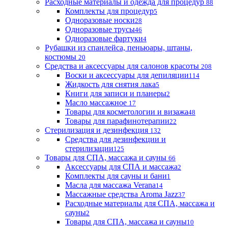
Расходные материалы и одежда для процедур
88
Комплекты для процедур
5
Одноразовые носки
28
Одноразовые трусы
46
Одноразовые фартуки
4
Рубашки из спанлейса, пеньюары, штаны,
костюмы
20
Средства и аксессуары для салонов красоты
208
Воски и аксессуары для депиляции
114
Жидкость для снятия лака
5
Книги для записи и планеры
2
Масло массажное
17
Товары для косметологии и визажа
48
Товары для парафинотерапии
22
Стерилизация и дезинфекция
132
Средства для дезинфекции и
стерилизации
125
Товары для СПА, массажа и сауны
66
Аксессуары для СПА и массажа
2
Комплекты для сауны и бани
1
Масла для массажа Verana
14
Массажные средства Aroma Jazz
37
Расходные материалы для СПА, массажа и
сауны
2
Товары для СПА, массажа и сауны
10