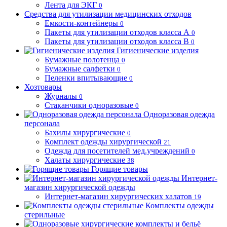
Лента для ЭКГ
0
Средства для утилизации медицинских отходов
Емкости-контейнеры
0
Пакеты для утилизации отходов класса А
0
Пакеты для утилизации отходов класса В
0
Гигиенические изделия
Бумажные полотенца
0
Бумажные салфетки
0
Пеленки впитывающие
0
Хозтовары
Журналы
0
Стаканчики одноразовые
0
Одноразовая одежда
персонала
Бахилы хирургические
0
Комплект одежды хирургической
21
Одежда для посетителей мед.учреждений
0
Халаты хирургические
38
Горящие товары
Интернет-
магазин хирургической одежды
Интернет-магазин хирургических халатов
19
Комплекты одежды
стерильные