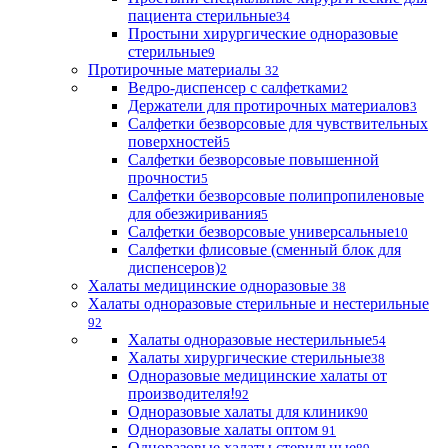
пациента стерильные
34
Простыни хирургические одноразовые
стерильные
9
Протирочные материалы
32
Ведро-диспенсер с салфетками
2
Держатели для протирочных материалов
3
Салфетки безворсовые для чувствительных
поверхностей
5
Салфетки безворсовые повышенной
прочности
5
Салфетки безворсовые полипропиленовые
для обезжиривания
5
Салфетки безворсовые универсальные
10
Салфетки флисовые (сменный блок для
диспенсеров)
2
Халаты медицинские одноразовые
38
Халаты одноразовые стерильные и нестерильные
92
Халаты одноразовые нестерильные
54
Халаты хирургические стерильные
38
Одноразовые медицинские халаты от
производителя!
92
Одноразовые халаты для клиник
90
Одноразовые халаты оптом
91
Одноразовые халаты стерильные