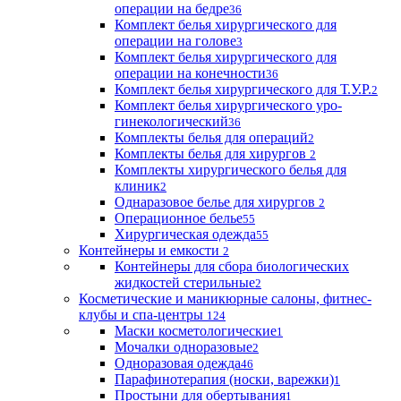
операции на бедре
36
Комплект белья хирургического для
операции на голове
3
Комплект белья хирургического для
операции на конечности
36
Комплект белья хирургического для Т.У.Р.
2
Комплект белья хирургического уро-
гинекологический
36
Комплекты белья для операций
2
Комплекты белья для хирургов
2
Комплекты хирургического белья для
клиник
2
Однаразовое белье для хирургов
2
Операционное белье
55
Хирургическая одежда
55
Контейнеры и емкости
2
Контейнеры для сбора биологических
жидкостей стерильные
2
Косметические и маникюрные салоны, фитнес-
клубы и спа-центры
124
Маски косметологические
1
Мочалки одноразовые
2
Одноразовая одежда
46
Парафинотерапия (носки, варежки)
1
Простыни для обертывания
1