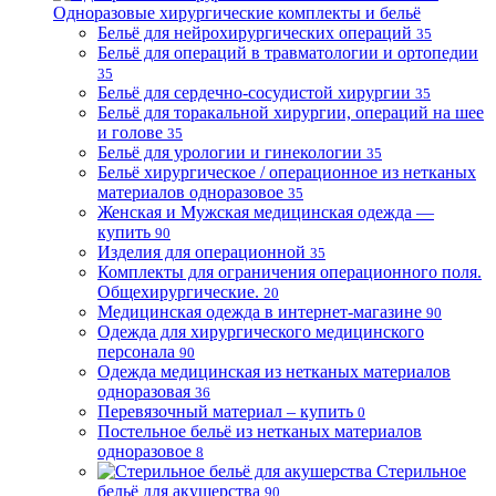
Одноразовые хирургические комплекты и бельё
Бельё для нейрохирургических операций
35
Бельё для операций в травматологии и ортопедии
35
Бельё для сердечно-сосудистой хирургии
35
Бельё для торакальной хирургии, операций на шее
и голове
35
Бельё для урологии и гинекологии
35
Бельё хирургическое / операционное из нетканых
материалов одноразовое
35
Женская и Мужская медицинская одежда —
купить
90
Изделия для операционной
35
Комплекты для ограничения операционного поля.
Общехирургические.
20
Медицинская одежда в интернет-магазине
90
Одежда для хирургического медицинского
персонала
90
Одежда медицинская из нетканых материалов
одноразовая
36
Перевязочный материал – купить
0
Постельное бельё из нетканых материалов
одноразовое
8
Стерильное
бельё для акушерства
90