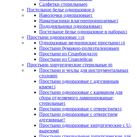
Салфетки стерильные
6
Постельное белье одноразовое
8
Наволочки одноразовые
1
Наматрасники влагонепроницаемые
3
Пододеяльники одноразовые
1
Постельное белье одноразовое в наборах
3
Простыни одноразовые
118
Одноразовые медицинские простыни
118
Простыни бумажно-полиэтиленовые
6
Простыни из Спанбонда
106
Простыни из Спанлейса
6
Простыни хирургические стерильные
86
Простыни и чехлы для инструментальных
столов
86
Простыни одноразовые с адгезивным
краем
13
Простыни одноразовые с карманом для
сбора отделяемого ламинированые,
стерильные
1
Простыни одноразовые с отверстием
10
Простыни одноразовые с отверстием
адгезивные
7
Простыни одноразовые хирургические с U-
вырезом
8
Простыни специальные хирургические для