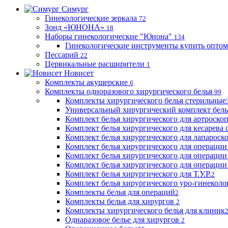
Симург
Гинекологические зеркала
72
Зонд «ЮНОНА»
18
Наборы гинекологические "Юнона"
134
Гинекологические инструменты купить оптом
Пессарий
22
Цервикальные расширители
1
Новисет
Комплекты акушерские
6
Комплекты одноразового хирургического белья
99
Комплекты хирургического белья стерильные
Универсальный хирургический комплект бел
Комплект белья хирургического для артроск
Комплект белья хирургического для кесарева 
Комплект белья хирургического для лапароск
Комплект белья хирургического для операции
Комплект белья хирургического для операции
Комплект белья хирургического для операции
Комплект белья хирургического для Т.У.Р.
2
Комплект белья хирургического уро-гинекол
Комплекты белья для операций
2
Комплекты белья для хирургов
2
Комплекты хирургического белья для клиник
Однаразовое белье для хирургов
2