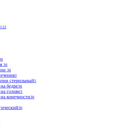
132
36
ья
36
опии
36
сечения
3
опии стерильный
5
 на бедре
36
 на голове
3
 на конечности
36
огический
36
2