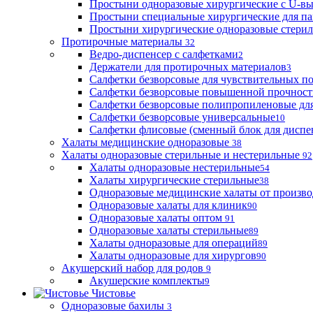
Простыни одноразовые хирургические с U-в
Простыни специальные хирургические для па
Простыни хирургические одноразовые стери
Протирочные материалы
32
Ведро-диспенсер с салфетками
2
Держатели для протирочных материалов
3
Салфетки безворсовые для чувствительных п
Салфетки безворсовые повышенной прочност
Салфетки безворсовые полипропиленовые дл
Салфетки безворсовые универсальные
10
Салфетки флисовые (сменный блок для диспе
Халаты медицинские одноразовые
38
Халаты одноразовые стерильные и нестерильные
92
Халаты одноразовые нестерильные
54
Халаты хирургические стерильные
38
Одноразовые медицинские халаты от произво
Одноразовые халаты для клиник
90
Одноразовые халаты оптом
91
Одноразовые халаты стерильные
89
Халаты одноразовые для операций
89
Халаты одноразовые для хирургов
90
Акушерский набор для родов
9
Акушерские комплекты
9
Чистовье
Одноразовые бахилы
3