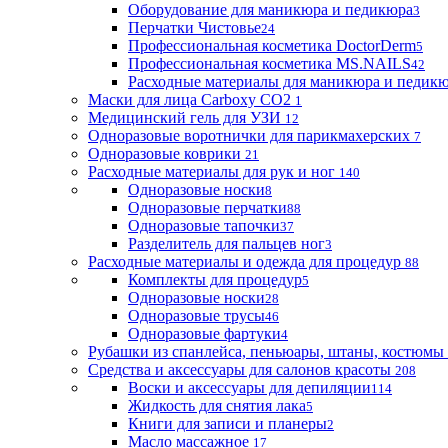
Оборудование для маникюра и педикюра
3
Перчатки Чистовье
24
Профессиональная косметика DoctorDerm
5
Профессиональная косметика MS.NAILS
42
Расходные материалы для маникюра и педик
Маски для лица Carboxy CO2
1
Медицинский гель для УЗИ
12
Одноразовые воротнички для парикмахерских
7
Одноразовые коврики
21
Расходные материалы для рук и ног
140
Одноразовые носки
8
Одноразовые перчатки
88
Одноразовые тапочки
37
Разделитель для пальцев ног
3
Расходные материалы и одежда для процедур
88
Комплекты для процедур
5
Одноразовые носки
28
Одноразовые трусы
46
Одноразовые фартуки
4
Рубашки из спанлейса, пеньюары, штаны, костюмы
Средства и аксессуары для салонов красоты
208
Воски и аксессуары для депиляции
114
Жидкость для снятия лака
5
Книги для записи и планеры
2
Масло массажное
17