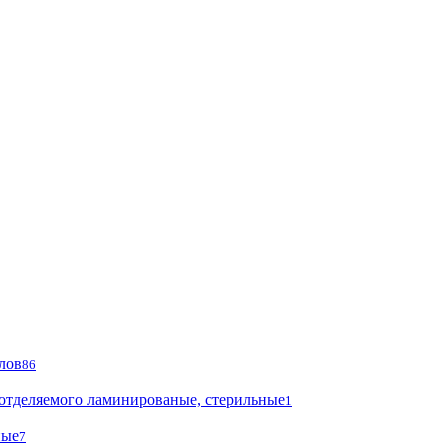
лов
86
 отделяемого ламинированые, стерильные
1
ные
7