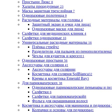
Простыни Люкс
8
Халаты процедурные
23
Маска защитная трехслойная
7
Одноразовые полотенца
9
Расходные материалы для головы
4
Защитный экран и очки для лица
1
Одноразовые маски для лица
2
Салфетки для медицинских клиник
4
Салфетки одноразовые
10
Универсальные расходные материалы
16
Плёнка стрейч
2
Разделители для пальцев из пенополиэтилена
Чехлы для кушеток и кресел
11
Одноразовые простыни
56
Аксессуары для солярия
41
Аксессуары для солярия
4
Косметика для солярия SolBianca
32
Кремы и косметика Emerald Bay
3
Для парикмахерских
38
Одноразовые парикмахерские пеньюары и пе
Салфетки
6
Салфетки для парикмахерской
8
Фольга для окрашивания волос
8
Косметика и аксессуары для маникюра и педикюра
Колпачки и основы для педикюра
41