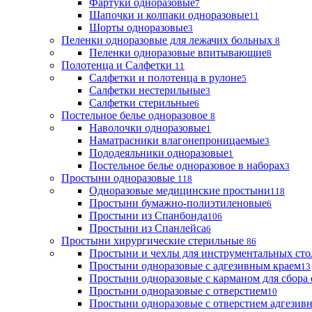
Фартуки одноразовые
7
Шапочки и колпаки одноразовые
11
Шорты одноразовые
3
Пеленки одноразовые для лежачих больных
8
Пеленки одноразовые впитывающие
8
Полотенца и Салфетки
11
Салфетки и полотенца в рулоне
5
Салфетки нестерильные
3
Салфетки стерильные
6
Постельное белье одноразовое
8
Наволочки одноразовые
1
Наматрасники влагонепроницаемые
3
Пододеяльники одноразовые
1
Постельное белье одноразовое в наборах
3
Простыни одноразовые
118
Одноразовые медицинские простыни
118
Простыни бумажно-полиэтиленовые
6
Простыни из Спанбонда
106
Простыни из Спанлейса
6
Простыни хирургические стерильные
86
Простыни и чехлы для инструментальных сто
Простыни одноразовые с адгезивным краем
13
Простыни одноразовые с карманом для сбора
Простыни одноразовые с отверстием
10
Простыни одноразовые с отверстием адгезив