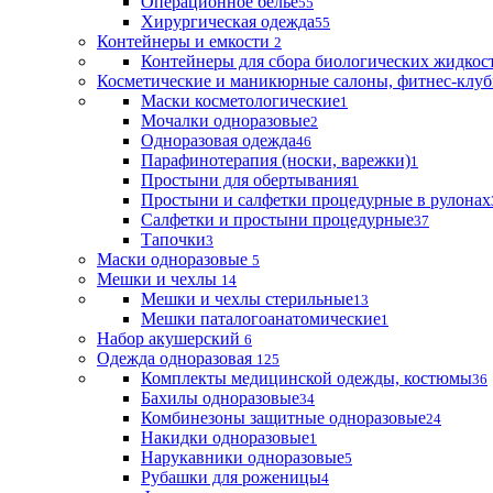
Операционное белье
55
Хирургическая одежда
55
Контейнеры и емкости
2
Контейнеры для сбора биологических жидкос
Косметические и маникюрные салоны, фитнес-клуб
Маски косметологические
1
Мочалки одноразовые
2
Одноразовая одежда
46
Парафинотерапия (носки, варежки)
1
Простыни для обертывания
1
Простыни и салфетки процедурные в рулонах
Салфетки и простыни процедурные
37
Тапочки
3
Маски одноразовые
5
Мешки и чехлы
14
Мешки и чехлы стерильные
13
Мешки паталогоанатомические
1
Набор акушерский
6
Одежда одноразовая
125
Комплекты медицинской одежды, костюмы
36
Бахилы одноразовые
34
Комбинезоны защитные одноразовые
24
Накидки одноразовые
1
Нарукавники одноразовые
5
Рубашки для роженицы
4