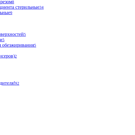
ырезом
8
циента стерильные
34
льные
9
оверхностей
5
и
5
я обезжиривания
5
нсеров)
2
дителя!
92