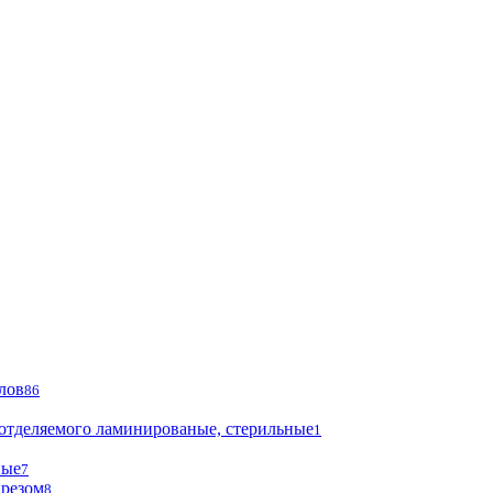
лов
86
 отделяемого ламинированые, стерильные
1
ные
7
ырезом
8