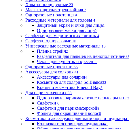
Халаты процедурные
23
Маска защитная трехслойная
7
Одноразовые полотенца
9
Расходные материалы для головы
4
Защитный экран и очки для лица
1
Одноразовые маски для лица
2
Салфетки для медицинских клиник
4
Салфетки одноразовые
10
Универсальные расходные материалы
16
Плёнка стрейч
2
Разделители для пальцев из пенополиэтилена
Чехлы для кушеток и кресел
11
Одноразовые простыни
56
Аксессуары для солярия
41
Аксессуары для солярия
4
Косметика для солярия SolBianca
32
Кремы и косметика Emerald Bay
3
Для парикмахерских
38
Одноразовые парикмахерские пеньюары и пе
Салфетки
6
Салфетки для парикмахерской
8
Фольга для окрашивания волос
8
Косметика и аксессуары для маникюра и педикюра
Колпачки и основы для педикюра
41
Оборудование для маникюра и педикюра