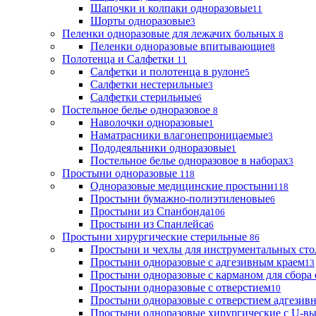
Шапочки и колпаки одноразовые
11
Шорты одноразовые
3
Пеленки одноразовые для лежачих больных
8
Пеленки одноразовые впитывающие
8
Полотенца и Салфетки
11
Салфетки и полотенца в рулоне
5
Салфетки нестерильные
3
Салфетки стерильные
6
Постельное белье одноразовое
8
Наволочки одноразовые
1
Наматрасники влагонепроницаемые
3
Пододеяльники одноразовые
1
Постельное белье одноразовое в наборах
3
Простыни одноразовые
118
Одноразовые медицинские простыни
118
Простыни бумажно-полиэтиленовые
6
Простыни из Спанбонда
106
Простыни из Спанлейса
6
Простыни хирургические стерильные
86
Простыни и чехлы для инструментальных сто
Простыни одноразовые с адгезивным краем
13
Простыни одноразовые с карманом для сбора
Простыни одноразовые с отверстием
10
Простыни одноразовые с отверстием адгезив
Простыни одноразовые хирургические с U-в