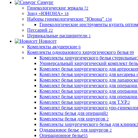
Симург
Гинекологические зеркала
72
Зонд «ЮНОНА»
18
Наборы гинекологические "Юнона"
134
Гинекологические инструменты купить оптом
Пессарий
22
Цервикальные расширители
1
Новисет
Комплекты акушерские
6
Комплекты одноразового хирургического белья
99
Комплекты хирургического белья стерильные
Универсальный хирургический комплект бел
Комплект белья хирургического для артроск
Комплект белья хирургического для кесарева 
Комплект белья хирургического для лапароск
Комплект белья хирургического для операции
Комплект белья хирургического для операции
Комплект белья хирургического для операции
Комплект белья хирургического для Т.У.Р.
2
Комплект белья хирургического уро-гинекол
Комплекты белья для операций
2
Комплекты белья для хирургов
2
Комплекты хирургического белья для клиник
Однаразовое белье для хирургов
2
Операционное белье
55