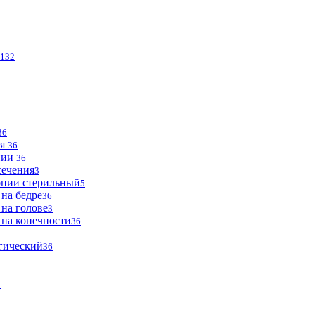
132
36
ья
36
опии
36
сечения
3
опии стерильный
5
 на бедре
36
 на голове
3
 на конечности
36
огический
36
2