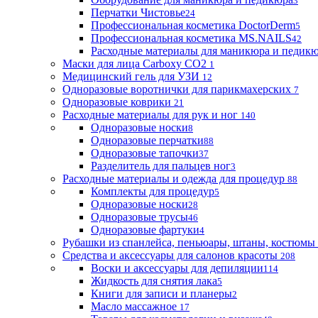
3
Перчатки Чистовье
24
Профессиональная косметика DoctorDerm
5
Профессиональная косметика MS.NAILS
42
Расходные материалы для маникюра и педик
Маски для лица Carboxy CO2
1
Медицинский гель для УЗИ
12
Одноразовые воротнички для парикмахерских
7
Одноразовые коврики
21
Расходные материалы для рук и ног
140
Одноразовые носки
8
Одноразовые перчатки
88
Одноразовые тапочки
37
Разделитель для пальцев ног
3
Расходные материалы и одежда для процедур
88
Комплекты для процедур
5
Одноразовые носки
28
Одноразовые трусы
46
Одноразовые фартуки
4
Рубашки из спанлейса, пеньюары, штаны, костюмы
Средства и аксессуары для салонов красоты
208
Воски и аксессуары для депиляции
114
Жидкость для снятия лака
5
Книги для записи и планеры
2
Масло массажное
17