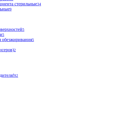
циента стерильные
34
льные
9
оверхностей
5
и
5
я обезжиривания
5
нсеров)
2
дителя!
92