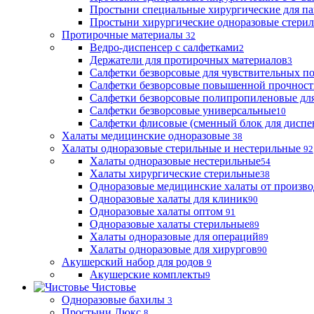
Простыни специальные хирургические для па
Простыни хирургические одноразовые стери
Протирочные материалы
32
Ведро-диспенсер с салфетками
2
Держатели для протирочных материалов
3
Салфетки безворсовые для чувствительных п
Салфетки безворсовые повышенной прочност
Салфетки безворсовые полипропиленовые дл
Салфетки безворсовые универсальные
10
Салфетки флисовые (сменный блок для диспе
Халаты медицинские одноразовые
38
Халаты одноразовые стерильные и нестерильные
92
Халаты одноразовые нестерильные
54
Халаты хирургические стерильные
38
Одноразовые медицинские халаты от произво
Одноразовые халаты для клиник
90
Одноразовые халаты оптом
91
Одноразовые халаты стерильные
89
Халаты одноразовые для операций
89
Халаты одноразовые для хирургов
90
Акушерский набор для родов
9
Акушерские комплекты
9
Чистовье
Одноразовые бахилы
3
Простыни Люкс
8