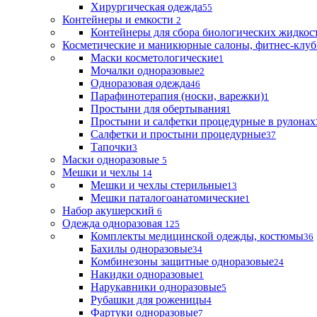
Хирургическая одежда
55
Контейнеры и емкости
2
Контейнеры для сбора биологических жидкос
Косметические и маникюрные салоны, фитнес-клуб
Маски косметологические
1
Мочалки одноразовые
2
Одноразовая одежда
46
Парафинотерапия (носки, варежки)
1
Простыни для обертывания
1
Простыни и салфетки процедурные в рулонах
Салфетки и простыни процедурные
37
Тапочки
3
Маски одноразовые
5
Мешки и чехлы
14
Мешки и чехлы стерильные
13
Мешки паталогоанатомические
1
Набор акушерский
6
Одежда одноразовая
125
Комплекты медицинской одежды, костюмы
36
Бахилы одноразовые
34
Комбинезоны защитные одноразовые
24
Накидки одноразовые
1
Нарукавники одноразовые
5
Рубашки для роженицы
4
Фартуки одноразовые
7