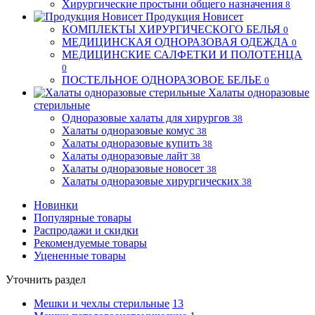
Хирургические простыни общего назначения
8
Продукция Новисет
КОМПЛЕКТЫ ХИРУРГИЧЕСКОГО БЕЛЬЯ
0
МЕДИЦИНСКАЯ ОДНОРАЗОВАЯ ОДЕЖДА
0
МЕДИЦИНСКИЕ САЛФЕТКИ И ПОЛОТЕНЦА
0
ПОСТЕЛЬНОЕ ОДНОРАЗОВОЕ БЕЛЬЕ
0
Халаты одноразовые
стерильные
Одноразовые халаты для хирургов
38
Халаты одноразовые комус
38
Халаты одноразовые купить
38
Халаты одноразовые лайт
38
Халаты одноразовые новосет
38
Халаты одноразовые хирургических
38
Новинки
Популярные товары
Распродажи и скидки
Рекомендуемые товары
Уцененные товары
Уточнить раздел
Мешки и чехлы стерильные
13