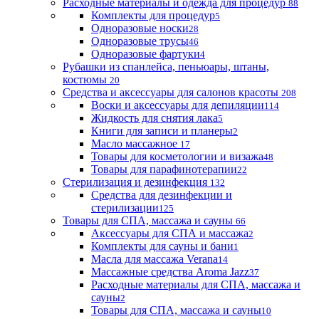
Расходные материалы и одежда для процедур
88
Комплекты для процедур
5
Одноразовые носки
28
Одноразовые трусы
46
Одноразовые фартуки
4
Рубашки из спанлейса, пеньюары, штаны,
костюмы
20
Средства и аксессуары для салонов красоты
208
Воски и аксессуары для депиляции
114
Жидкость для снятия лака
5
Книги для записи и планеры
2
Масло массажное
17
Товары для косметологии и визажа
48
Товары для парафинотерапии
22
Стерилизация и дезинфекция
132
Средства для дезинфекции и
стерилизации
125
Товары для СПА, массажа и сауны
66
Аксессуары для СПА и массажа
2
Комплекты для сауны и бани
1
Масла для массажа Verana
14
Массажные средства Aroma Jazz
37
Расходные материалы для СПА, массажа и
сауны
2
Товары для СПА, массажа и сауны
10