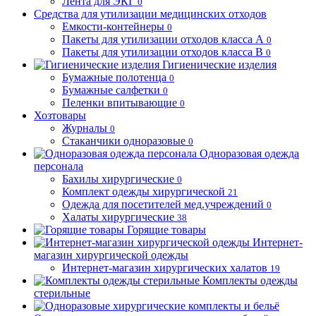
Лента для ЭКГ
0
Средства для утилизации медицинских отходов
Емкости-контейнеры
0
Пакеты для утилизации отходов класса А
0
Пакеты для утилизации отходов класса В
0
Гигиенические изделия
Бумажные полотенца
0
Бумажные салфетки
0
Пеленки впитывающие
0
Хозтовары
Журналы
0
Стаканчики одноразовые
0
Одноразовая одежда
персонала
Бахилы хирургические
0
Комплект одежды хирургической
21
Одежда для посетителей мед.учреждений
0
Халаты хирургические
38
Горящие товары
Интернет-
магазин хирургической одежды
Интернет-магазин хирургических халатов
19
Комплекты одежды
стерильные