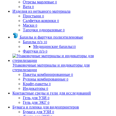
Отрезы марлевые
0
Вата
0
Изделия из нетканого материала
Простыни
0
Салфетки-коврики
0
Маски
0
Тапочки одноразовые
0
Бахилы и фартуки полиэтиленовые
Бахилы п/э
10
Медицинские бахилы
10
Фартуки п/э
0
Упаковочные материалы и индикаторы для
стерилизации
Пакеты комбинированные
0
Рулоны комбированные
0
Крафт-пакеты
0
Индикаторы
0
Контактные среды и гели для исследований
Гель для УЗИ
0
Гель для ЭКГ
0
Бумага и пленка для видеопринтеров
Бумага для УЗИ
0