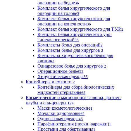
операции на бедре
36
Комплект белья хирургического для
операции на голове
3
Комплект белья хирургического для
операции на конечности
36
Комплект белья хирургического для Т.У.Р.
2
Комплект белья хирургического уро-
гинекологический
36
Комплекты белья для операций
2
Комплекты белья для хирургов
2
Комплекты хирургического белья для
клиник
2
Однаразовое белье для хирургов
2
Операционное белье
55
Хирургическая одежда
55
Контейнеры и емкости
2
Контейнеры для сбора биологических
жидкостей стерильные
2
Косметические и маникюрные салоны, фитнес-
клубы и спа-центры
124
Маски косметологические
1
Мочалки одноразовые
2
Одноразовая одежда
46
Парафинотерапия (носки, варежки)
1
Простыни для обертывания
1