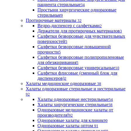
пациента стерильные
34
Простыни хирургические одноразовые
стерильные
9
Протирочные материалы
32
Ведро-диспенсер с салфетками
2
Держатели для протирочных материалов
3
Салфетки безворсовые для чувствительных
поверхностей
5
Салфетки безворсовые повышенной
прочности
5
Салфетки безворсовые полипропиленовые
для обезжиривания
5
Салфетки безворсовые универсальные
10
Салфетки флисовые (сменный блок для
диспенсеров)
2
Халаты медицинские одноразовые
38
Халаты одноразовые стерильные и нестерильные
92
Халаты одноразовые нестерильные
54
Халаты хирургические стерильные
38
Одноразовые медицинские халаты от
производителя!
92
Одноразовые халаты для клиник
90
Одноразовые халаты оптом
91
Одноразовые халаты стерильные