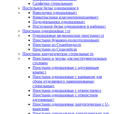
Салфетки стерильные
6
Постельное белье одноразовое
8
Наволочки одноразовые
1
Наматрасники влагонепроницаемые
3
Пододеяльники одноразовые
1
Постельное белье одноразовое в наборах
3
Простыни одноразовые
118
Одноразовые медицинские простыни
118
Простыни бумажно-полиэтиленовые
6
Простыни из Спанбонда
106
Простыни из Спанлейса
6
Простыни хирургические стерильные
86
Простыни и чехлы для инструментальных
столов
86
Простыни одноразовые с адгезивным
краем
13
Простыни одноразовые с карманом для
сбора отделяемого ламинированые,
стерильные
1
Простыни одноразовые с отверстием
10
Простыни одноразовые с отверстием
адгезивные
7
Простыни одноразовые хирургические с U-
вырезом
8
Простыни специальные хирургические для