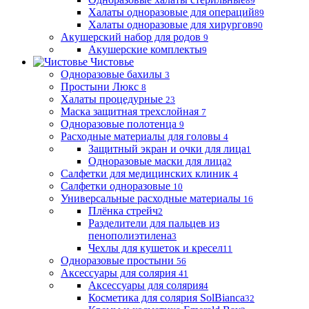
89
Халаты одноразовые для операций
89
Халаты одноразовые для хирургов
90
Акушерский набор для родов
9
Акушерские комплекты
9
Чистовье
Одноразовые бахилы
3
Простыни Люкс
8
Халаты процедурные
23
Маска защитная трехслойная
7
Одноразовые полотенца
9
Расходные материалы для головы
4
Защитный экран и очки для лица
1
Одноразовые маски для лица
2
Салфетки для медицинских клиник
4
Салфетки одноразовые
10
Универсальные расходные материалы
16
Плёнка стрейч
2
Разделители для пальцев из
пенополиэтилена
3
Чехлы для кушеток и кресел
11
Одноразовые простыни
56
Аксессуары для солярия
41
Аксессуары для солярия
4
Косметика для солярия SolBianca
32