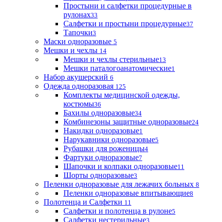
Простыни и салфетки процедурные в
рулонах
33
Салфетки и простыни процедурные
37
Тапочки
3
Маски одноразовые
5
Мешки и чехлы
14
Мешки и чехлы стерильные
13
Мешки паталогоанатомические
1
Набор акушерский
6
Одежда одноразовая
125
Комплекты медицинской одежды,
костюмы
36
Бахилы одноразовые
34
Комбинезоны защитные одноразовые
24
Накидки одноразовые
1
Нарукавники одноразовые
5
Рубашки для роженицы
4
Фартуки одноразовые
7
Шапочки и колпаки одноразовые
11
Шорты одноразовые
3
Пеленки одноразовые для лежачих больных
8
Пеленки одноразовые впитывающие
8
Полотенца и Салфетки
11
Салфетки и полотенца в рулоне
5
Салфетки нестерильные
3