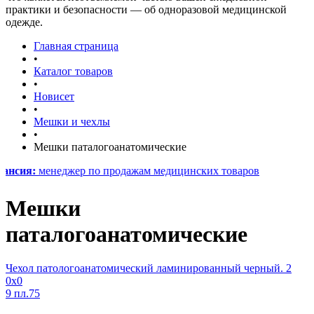
практики и безопасности — об одноразовой медицинской
одежде.
Главная страница
•
Каталог товаров
•
Новисет
•
Мешки и чехлы
•
Мешки паталогоанатомические
енеджер по продажам медицинских товаров
Мешки
паталогоанатомические
Чехол патологоанатомический ламинированный черный. 2
0х0
9 пл.75