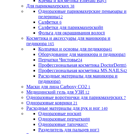
Кремы и косметика Emerald Bay
3
Для парикмахерских
38
Одноразовые парикмахерские пеньюары и
пелерины
12
Салфетки
6
Салфетки для парикмахерской
8
Фольга для окрашивания волос
8
Косметика и аксессуары для маникюра и
педикюра
165
Колпачки и основы для педикюра
41
Оборудование для маникюра и педикюра
3
Перчатки Чистовье
24
Профессиональная косметика DoctorDerm
5
Профессиональная косметика MS.NAILS
42
Расходные материалы для маникюра и
педикюра
5
Маски для лица Carboxy CO2
1
Медицинский гель для УЗИ
12
Одноразовые воротнички для парикмахерских
7
Одноразовые коврики
21
Расходные материалы для рук и ног
140
Одноразовые носки
8
Одноразовые перчатки
88
Одноразовые тапочки
37
Разделитель для пальцев ног
3