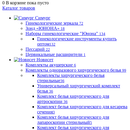
0
В корзине
пока пусто
Каталог товаров
Симург
Гинекологические зеркала
72
Зонд «ЮНОНА»
18
Наборы гинекологические "Юнона"
134
Гинекологические инструменты купить
оптом
132
Пессарий
22
Цервикальные расширители
1
Новисет
Комплекты акушерские
6
Комплекты одноразового хирургического белья
99
Комплекты хирургического белья
стерильные
36
Универсальный хирургический комплект
белья
36
Комплект белья хирургического для
артроскопии
36
Комплект белья хирургического для кесарева
сечения
3
Комплект белья хирургического для
лапароскопии стерильный
5
Комплект белья хирургического для