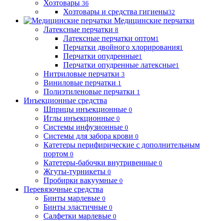
Хозтовары
36
Хозтовары и средства гигиены
32
Медицинские перчатки
Латексные перчатки
8
Латексные перчатки оптом
1
Перчатки двойного хлорирования
1
Перчатки опудренные
1
Перчатки опудренные латексные
1
Нитриловые перчатки
3
Виниловые перчатки
1
Полиэтиленовые перчатки
1
Инъекционные средства
Шприцы инъекционные
0
Иглы инъекционные
0
Системы инфузионные
0
Системы для забора крови
0
Катетеры перифирические с дополнительным
портом
0
Катетеры-бабочки внутривенные
0
Жгуты-турникеты
0
Пробирки вакуумные
0
Перевязочные средства
Бинты марлевые
0
Бинты эластичные
0
Салфетки марлевые
0