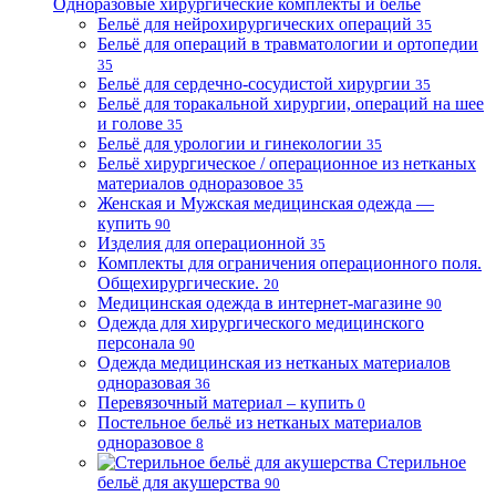
Одноразовые хирургические комплекты и бельё
Бельё для нейрохирургических операций
35
Бельё для операций в травматологии и ортопедии
35
Бельё для сердечно-сосудистой хирургии
35
Бельё для торакальной хирургии, операций на шее
и голове
35
Бельё для урологии и гинекологии
35
Бельё хирургическое / операционное из нетканых
материалов одноразовое
35
Женская и Мужская медицинская одежда —
купить
90
Изделия для операционной
35
Комплекты для ограничения операционного поля.
Общехирургические.
20
Медицинская одежда в интернет-магазине
90
Одежда для хирургического медицинского
персонала
90
Одежда медицинская из нетканых материалов
одноразовая
36
Перевязочный материал – купить
0
Постельное бельё из нетканых материалов
одноразовое
8
Стерильное
бельё для акушерства
90