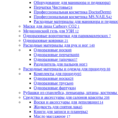
Оборудование для маникюра и педикюра
3
Перчатки Чистовье
24
Профессиональная косметика DoctorDerm
5
Профессиональная косметика MS.NAILS
42
Расходные материалы для маникюра и педик
Маски для лица Carboxy CO2
1
Медицинский гель для УЗИ
12
Одноразовые воротнички для парикмахерских
7
Одноразовые коврики
21
Расходные материалы для рук и ног
140
Одноразовые носки
8
Одноразовые перчатки
88
Одноразовые тапочки
37
Разделитель для пальцев ног
3
Расходные материалы и одежда для процедур
88
Комплекты для процедур
5
Одноразовые носки
28
Одноразовые трусы
46
Одноразовые фартуки
4
Рубашки из спанлейса, пеньюары, штаны, костюмы
Средства и аксессуары для салонов красоты
208
Воски и аксессуары для депиляции
114
Жидкость для снятия лака
5
Книги для записи и планеры
2
Масло массажное
17