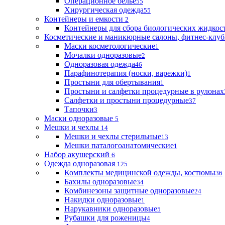
Операционное белье
55
Хирургическая одежда
55
Контейнеры и емкости
2
Контейнеры для сбора биологических жидкос
Косметические и маникюрные салоны, фитнес-клуб
Маски косметологические
1
Мочалки одноразовые
2
Одноразовая одежда
46
Парафинотерапия (носки, варежки)
1
Простыни для обертывания
1
Простыни и салфетки процедурные в рулонах
Салфетки и простыни процедурные
37
Тапочки
3
Маски одноразовые
5
Мешки и чехлы
14
Мешки и чехлы стерильные
13
Мешки паталогоанатомические
1
Набор акушерский
6
Одежда одноразовая
125
Комплекты медицинской одежды, костюмы
36
Бахилы одноразовые
34
Комбинезоны защитные одноразовые
24
Накидки одноразовые
1
Нарукавники одноразовые
5
Рубашки для роженицы
4