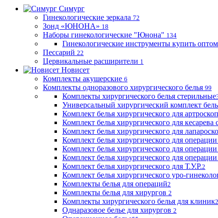
Симург
Гинекологические зеркала
72
Зонд «ЮНОНА»
18
Наборы гинекологические "Юнона"
134
Гинекологические инструменты купить оптом
Пессарий
22
Цервикальные расширители
1
Новисет
Комплекты акушерские
6
Комплекты одноразового хирургического белья
99
Комплекты хирургического белья стерильные
Универсальный хирургический комплект бел
Комплект белья хирургического для артроск
Комплект белья хирургического для кесарева 
Комплект белья хирургического для лапароск
Комплект белья хирургического для операции
Комплект белья хирургического для операции
Комплект белья хирургического для операции
Комплект белья хирургического для Т.У.Р.
2
Комплект белья хирургического уро-гинекол
Комплекты белья для операций
2
Комплекты белья для хирургов
2
Комплекты хирургического белья для клиник
Однаразовое белье для хирургов
2