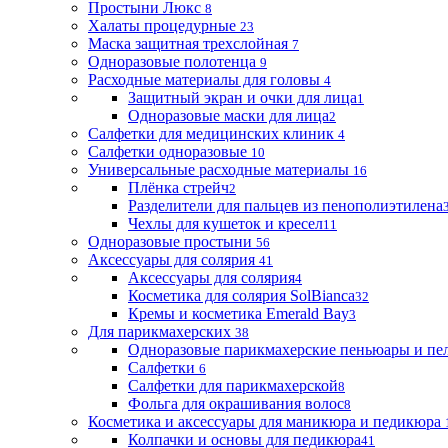
Простыни Люкс
8
Халаты процедурные
23
Маска защитная трехслойная
7
Одноразовые полотенца
9
Расходные материалы для головы
4
Защитный экран и очки для лица
1
Одноразовые маски для лица
2
Салфетки для медицинских клиник
4
Салфетки одноразовые
10
Универсальные расходные материалы
16
Плёнка стрейч
2
Разделители для пальцев из пенополиэтилена
Чехлы для кушеток и кресел
11
Одноразовые простыни
56
Аксессуары для солярия
41
Аксессуары для солярия
4
Косметика для солярия SolBianca
32
Кремы и косметика Emerald Bay
3
Для парикмахерских
38
Одноразовые парикмахерские пеньюары и пе
Салфетки
6
Салфетки для парикмахерской
8
Фольга для окрашивания волос
8
Косметика и аксессуары для маникюра и педикюра
Колпачки и основы для педикюра
41