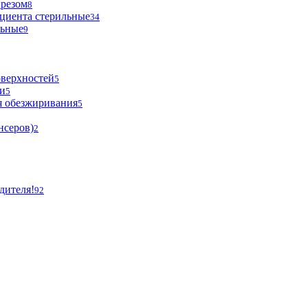
ырезом
8
циента стерильные
34
льные
9
оверхностей
5
и
5
я обезжиривания
5
нсеров)
2
дителя!
92