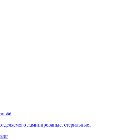
лов
86
 отделяемого ламинированые, стерильные
1
ные
7