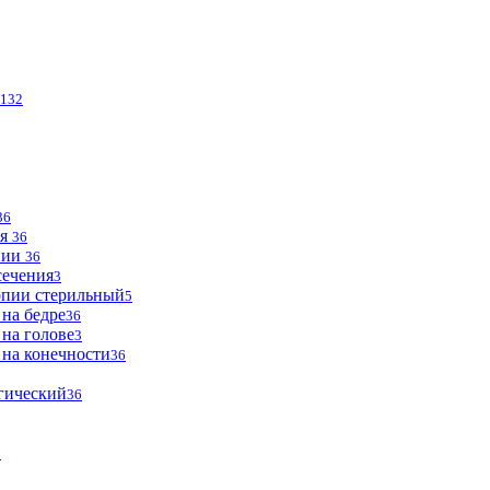
132
36
ья
36
опии
36
сечения
3
опии стерильный
5
 на бедре
36
 на голове
3
 на конечности
36
огический
36
2