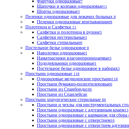
Фартуки одноразовые
7
Шапочки и колпаки одноразовые
11
Шорты одноразовые
3
Пеленки одноразовые для лежачих больных
8
Пеленки одноразовые впитывающие
8
Полотенца и Салфетки
11
Салфетки и полотенца в рулоне
5
Салфетки нестерильные
3
Салфетки стерильные
6
Постельное белье одноразовое
8
Наволочки одноразовые
1
Наматрасники влагонепроницаемые
3
Пододеяльники одноразовые
1
Постельное белье одноразовое в наборах
3
Простыни одноразовые
118
Одноразовые медицинские простыни
118
Простыни бумажно-полиэтиленовые
6
Простыни из Спанбонда
106
Простыни из Спанлейса
6
Простыни хирургические стерильные
86
Простыни и чехлы для инструментальных сто
Простыни одноразовые с адгезивным краем
13
Простыни одноразовые с карманом для сбора
Простыни одноразовые с отверстием
10
Простыни одноразовые с отверстием адгезив