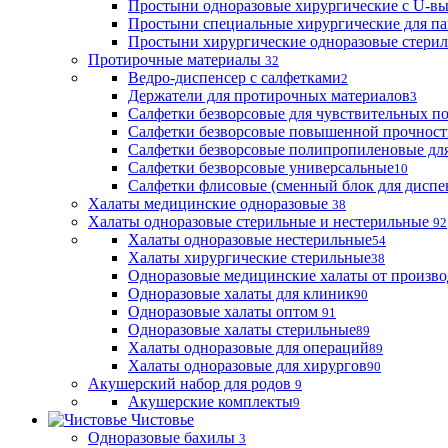
Простыни одноразовые хирургические с U-в
Простыни специальные хирургические для па
Простыни хирургические одноразовые стери
Протирочные материалы
32
Ведро-диспенсер с салфетками
2
Держатели для протирочных материалов
3
Салфетки безворсовые для чувствительных п
Салфетки безворсовые повышенной прочност
Салфетки безворсовые полипропиленовые дл
Салфетки безворсовые универсальные
10
Салфетки флисовые (сменный блок для диспе
Халаты медицинские одноразовые
38
Халаты одноразовые стерильные и нестерильные
92
Халаты одноразовые нестерильные
54
Халаты хирургические стерильные
38
Одноразовые медицинские халаты от произво
Одноразовые халаты для клиник
90
Одноразовые халаты оптом
91
Одноразовые халаты стерильные
89
Халаты одноразовые для операций
89
Халаты одноразовые для хирургов
90
Акушерский набор для родов
9
Акушерские комплекты
9
Чистовье
Одноразовые бахилы
3