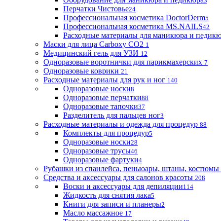
3
Перчатки Чистовье
24
Профессиональная косметика DoctorDerm
5
Профессиональная косметика MS.NAILS
42
Расходные материалы для маникюра и педик
Маски для лица Carboxy CO2
1
Медицинский гель для УЗИ
12
Одноразовые воротнички для парикмахерских
7
Одноразовые коврики
21
Расходные материалы для рук и ног
140
Одноразовые носки
8
Одноразовые перчатки
88
Одноразовые тапочки
37
Разделитель для пальцев ног
3
Расходные материалы и одежда для процедур
88
Комплекты для процедур
5
Одноразовые носки
28
Одноразовые трусы
46
Одноразовые фартуки
4
Рубашки из спанлейса, пеньюары, штаны, костюмы
Средства и аксессуары для салонов красоты
208
Воски и аксессуары для депиляции
114
Жидкость для снятия лака
5
Книги для записи и планеры
2
Масло массажное
17