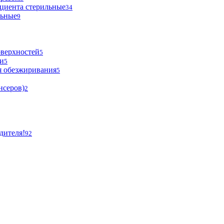
циента стерильные
34
льные
9
оверхностей
5
и
5
я обезжиривания
5
нсеров)
2
дителя!
92