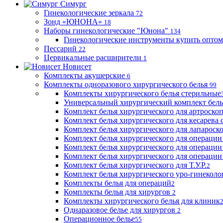
Симург
Гинекологические зеркала
72
Зонд «ЮНОНА»
18
Наборы гинекологические "Юнона"
134
Гинекологические инструменты купить оптом
Пессарий
22
Цервикальные расширители
1
Новисет
Комплекты акушерские
6
Комплекты одноразового хирургического белья
99
Комплекты хирургического белья стерильные
Универсальный хирургический комплект бел
Комплект белья хирургического для артроск
Комплект белья хирургического для кесарева 
Комплект белья хирургического для лапароск
Комплект белья хирургического для операции
Комплект белья хирургического для операции
Комплект белья хирургического для операции
Комплект белья хирургического для Т.У.Р.
2
Комплект белья хирургического уро-гинекол
Комплекты белья для операций
2
Комплекты белья для хирургов
2
Комплекты хирургического белья для клиник
Однаразовое белье для хирургов
2
Операционное белье
55