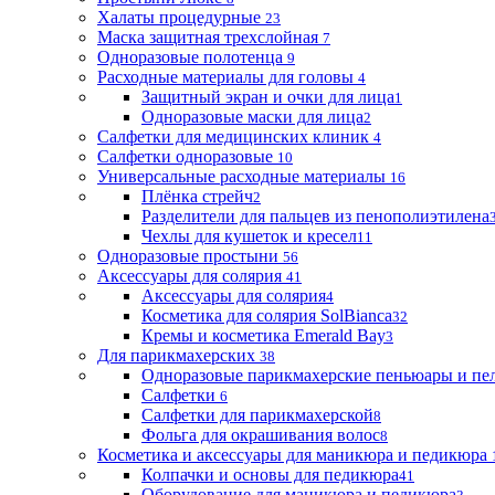
Халаты процедурные
23
Маска защитная трехслойная
7
Одноразовые полотенца
9
Расходные материалы для головы
4
Защитный экран и очки для лица
1
Одноразовые маски для лица
2
Салфетки для медицинских клиник
4
Салфетки одноразовые
10
Универсальные расходные материалы
16
Плёнка стрейч
2
Разделители для пальцев из пенополиэтилена
Чехлы для кушеток и кресел
11
Одноразовые простыни
56
Аксессуары для солярия
41
Аксессуары для солярия
4
Косметика для солярия SolBianca
32
Кремы и косметика Emerald Bay
3
Для парикмахерских
38
Одноразовые парикмахерские пеньюары и пе
Салфетки
6
Салфетки для парикмахерской
8
Фольга для окрашивания волос
8
Косметика и аксессуары для маникюра и педикюра
Колпачки и основы для педикюра
41
Оборудование для маникюра и педикюра