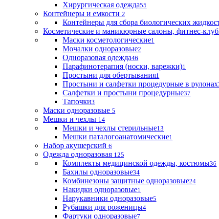
Хирургическая одежда
55
Контейнеры и емкости
2
Контейнеры для сбора биологических жидкос
Косметические и маникюрные салоны, фитнес-клуб
Маски косметологические
1
Мочалки одноразовые
2
Одноразовая одежда
46
Парафинотерапия (носки, варежки)
1
Простыни для обертывания
1
Простыни и салфетки процедурные в рулонах
Салфетки и простыни процедурные
37
Тапочки
3
Маски одноразовые
5
Мешки и чехлы
14
Мешки и чехлы стерильные
13
Мешки паталогоанатомические
1
Набор акушерский
6
Одежда одноразовая
125
Комплекты медицинской одежды, костюмы
36
Бахилы одноразовые
34
Комбинезоны защитные одноразовые
24
Накидки одноразовые
1
Нарукавники одноразовые
5
Рубашки для роженицы
4
Фартуки одноразовые
7