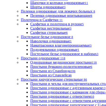
Шапочки и колпаки одноразовые
11
Шорты одноразовые
3
Пеленки одноразовые для лежачих больных
8
Пеленки одноразовые впитывающие
8
Полотенца и Салфетки
11
Салфетки и полотенца в рулоне
5
Салфетки нестерильные
3
Салфетки стерильные
6
Постельное белье одноразовое
8
Наволочки одноразовые
1
Наматрасники влагонепроницаемые
3
Пододеяльники одноразовые
1
Постельное белье одноразовое в наборах
3
Простыни одноразовые
118
Одноразовые медицинские простыни
118
Простыни бумажно-полиэтиленовые
6
Простыни из Спанбонда
106
Простыни из Спанлейса
6
Простыни хирургические стерильные
86
Простыни и чехлы для инструментальных сто
Простыни одноразовые с адгезивным краем
13
Простыни одноразовые с карманом для сбора
Простыни одноразовые с отверстием
10
Простыни одноразовые с отверстием адгезив
Простыни одноразовые хирургические с U-в