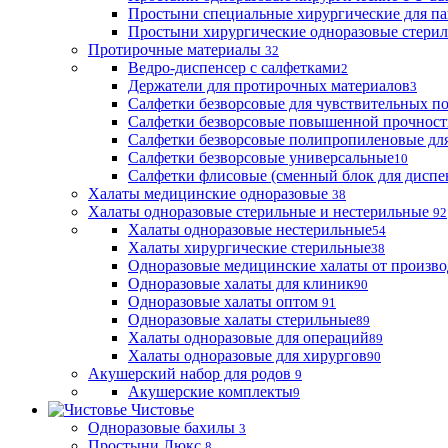
Простыни специальные хирургические для па
Простыни хирургические одноразовые стери
Протирочные материалы
32
Ведро-диспенсер с салфетками
2
Держатели для протирочных материалов
3
Салфетки безворсовые для чувствительных п
Салфетки безворсовые повышенной прочност
Салфетки безворсовые полипропиленовые дл
Салфетки безворсовые универсальные
10
Салфетки флисовые (сменный блок для диспе
Халаты медицинские одноразовые
38
Халаты одноразовые стерильные и нестерильные
92
Халаты одноразовые нестерильные
54
Халаты хирургические стерильные
38
Одноразовые медицинские халаты от произво
Одноразовые халаты для клиник
90
Одноразовые халаты оптом
91
Одноразовые халаты стерильные
89
Халаты одноразовые для операций
89
Халаты одноразовые для хирургов
90
Акушерский набор для родов
9
Акушерские комплекты
9
Чистовье
Одноразовые бахилы
3
Простыни Люкс
8