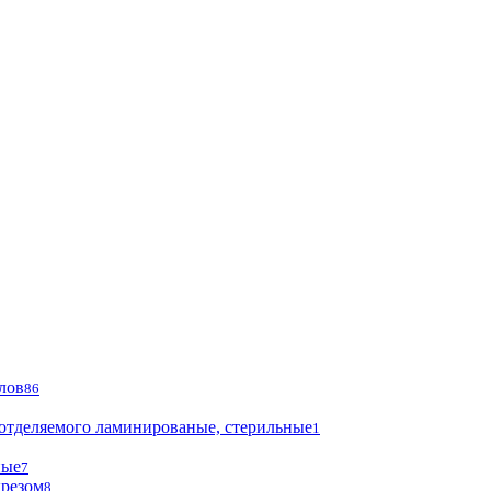
лов
86
 отделяемого ламинированые, стерильные
1
ные
7
ырезом
8