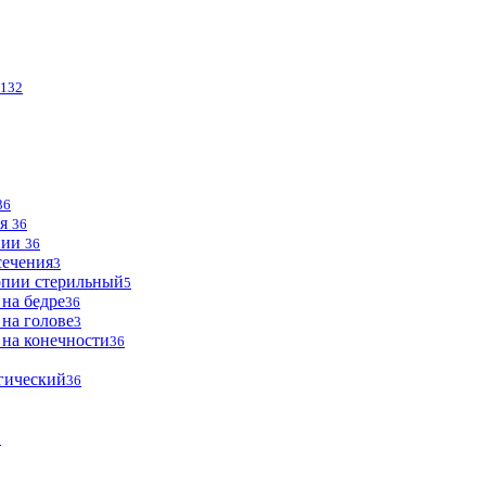
132
36
ья
36
опии
36
сечения
3
опии стерильный
5
 на бедре
36
 на голове
3
 на конечности
36
огический
36
2