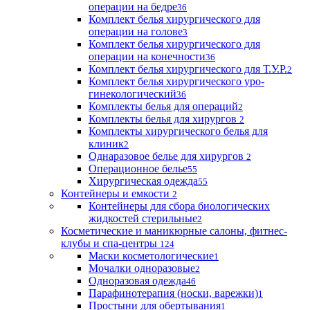
операции на бедре
36
Комплект белья хирургического для
операции на голове
3
Комплект белья хирургического для
операции на конечности
36
Комплект белья хирургического для Т.У.Р.
2
Комплект белья хирургического уро-
гинекологический
36
Комплекты белья для операций
2
Комплекты белья для хирургов
2
Комплекты хирургического белья для
клиник
2
Однаразовое белье для хирургов
2
Операционное белье
55
Хирургическая одежда
55
Контейнеры и емкости
2
Контейнеры для сбора биологических
жидкостей стерильные
2
Косметические и маникюрные салоны, фитнес-
клубы и спа-центры
124
Маски косметологические
1
Мочалки одноразовые
2
Одноразовая одежда
46
Парафинотерапия (носки, варежки)
1
Простыни для обертывания
1