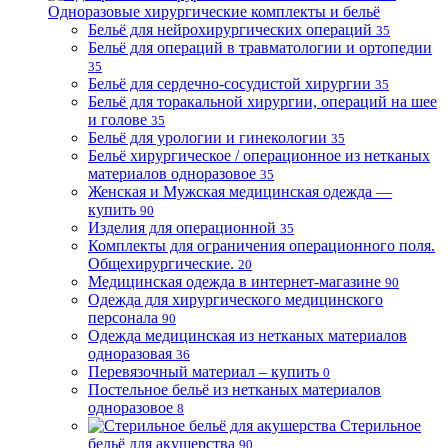
Одноразовые хирургические комплекты и бельё
Бельё для нейрохирургических операций
35
Бельё для операций в травматологии и ортопедии
35
Бельё для сердечно-сосудистой хирургии
35
Бельё для торакальной хирургии, операций на шее
и голове
35
Бельё для урологии и гинекологии
35
Бельё хирургическое / операционное из нетканых
материалов одноразовое
35
Женская и Мужская медицинская одежда —
купить
90
Изделия для операционной
35
Комплекты для ограничения операционного поля.
Общехирургические.
20
Медицинская одежда в интернет-магазине
90
Одежда для хирургического медицинского
персонала
90
Одежда медицинская из нетканых материалов
одноразовая
36
Перевязочный материал – купить
0
Постельное бельё из нетканых материалов
одноразовое
8
Стерильное
бельё для акушерства
90