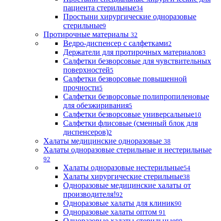
пациента стерильные
34
Простыни хирургические одноразовые
стерильные
9
Протирочные материалы
32
Ведро-диспенсер с салфетками
2
Держатели для протирочных материалов
3
Салфетки безворсовые для чувствительных
поверхностей
5
Салфетки безворсовые повышенной
прочности
5
Салфетки безворсовые полипропиленовые
для обезжиривания
5
Салфетки безворсовые универсальные
10
Салфетки флисовые (сменный блок для
диспенсеров)
2
Халаты медицинские одноразовые
38
Халаты одноразовые стерильные и нестерильные
92
Халаты одноразовые нестерильные
54
Халаты хирургические стерильные
38
Одноразовые медицинские халаты от
производителя!
92
Одноразовые халаты для клиник
90
Одноразовые халаты оптом
91
Одноразовые халаты стерильные