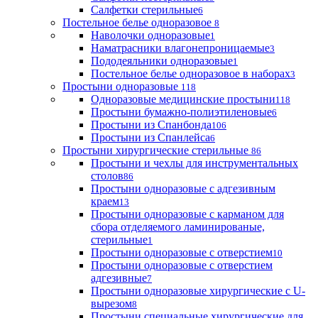
Салфетки стерильные
6
Постельное белье одноразовое
8
Наволочки одноразовые
1
Наматрасники влагонепроницаемые
3
Пододеяльники одноразовые
1
Постельное белье одноразовое в наборах
3
Простыни одноразовые
118
Одноразовые медицинские простыни
118
Простыни бумажно-полиэтиленовые
6
Простыни из Спанбонда
106
Простыни из Спанлейса
6
Простыни хирургические стерильные
86
Простыни и чехлы для инструментальных
столов
86
Простыни одноразовые с адгезивным
краем
13
Простыни одноразовые с карманом для
сбора отделяемого ламинированые,
стерильные
1
Простыни одноразовые с отверстием
10
Простыни одноразовые с отверстием
адгезивные
7
Простыни одноразовые хирургические с U-
вырезом
8
Простыни специальные хирургические для