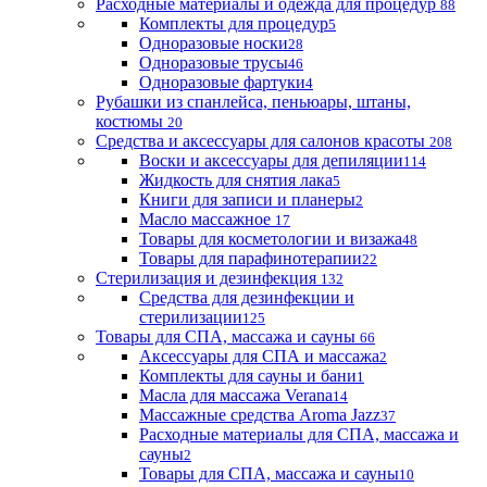
Расходные материалы и одежда для процедур
88
Комплекты для процедур
5
Одноразовые носки
28
Одноразовые трусы
46
Одноразовые фартуки
4
Рубашки из спанлейса, пеньюары, штаны,
костюмы
20
Средства и аксессуары для салонов красоты
208
Воски и аксессуары для депиляции
114
Жидкость для снятия лака
5
Книги для записи и планеры
2
Масло массажное
17
Товары для косметологии и визажа
48
Товары для парафинотерапии
22
Стерилизация и дезинфекция
132
Средства для дезинфекции и
стерилизации
125
Товары для СПА, массажа и сауны
66
Аксессуары для СПА и массажа
2
Комплекты для сауны и бани
1
Масла для массажа Verana
14
Массажные средства Aroma Jazz
37
Расходные материалы для СПА, массажа и
сауны
2
Товары для СПА, массажа и сауны
10