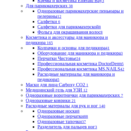
Кремы и косметика Emerald Bay
3
Для парикмахерских
38
Одноразовые парикмахерские пеньюары и
пелерины
12
Салфетки
6
Салфетки для парикмахерской
8
Фольга для окрашивания волос
8
Косметика и аксессуары для маникюра и
педикюра
165
Колпачки и основы для педикюра
41
Оборудование для маникюра и педикюра
3
Перчатки Чистовье
24
Профессиональная косметика DoctorDerm
5
Профессиональная косметика MS.NAILS
42
Расходные материалы для маникюра и
педикюра
5
Маски для лица Carboxy CO2
1
Медицинский гель для УЗИ
12
Одноразовые воротнички для парикмахерских
7
Одноразовые коврики
21
Расходные материалы для рук и ног
140
Одноразовые носки
8
Одноразовые перчатки
88
Одноразовые тапочки
37
Разделитель для пальцев ног
3