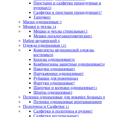
Простыни и салфетки процедурные в
рулонах
33
Салфетки и простыни процедурные
37
Тапочки
3
Маски одноразовые
5
Мешки и чехлы
14
Мешки и чехлы стерильные
13
Мешки паталогоанатомические
1
Набор акушерский
6
Одежда одноразовая
125
Комплекты медицинской одежды,
костюмы
36
Бахилы одноразовые
34
Комбинезоны защитные одноразовые
24
Накидки одноразовые
1
Нарукавники одноразовые
5
Рубашки для роженицы
4
Фартуки одноразовые
7
Шапочки и колпаки одноразовые
11
Шорты одноразовые
3
Пеленки одноразовые для лежачих больных
8
Пеленки одноразовые впитывающие
8
Полотенца и Салфетки
11
Салфетки и полотенца в рулоне
5
Салфетки нестерильные
3