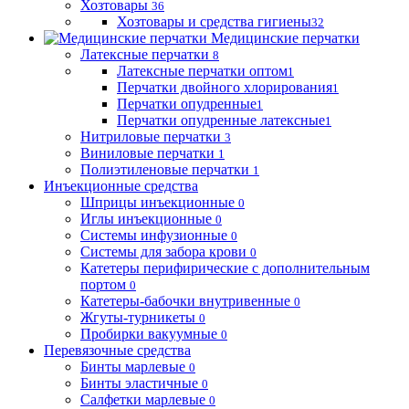
Хозтовары
36
Хозтовары и средства гигиены
32
Медицинские перчатки
Латексные перчатки
8
Латексные перчатки оптом
1
Перчатки двойного хлорирования
1
Перчатки опудренные
1
Перчатки опудренные латексные
1
Нитриловые перчатки
3
Виниловые перчатки
1
Полиэтиленовые перчатки
1
Инъекционные средства
Шприцы инъекционные
0
Иглы инъекционные
0
Системы инфузионные
0
Системы для забора крови
0
Катетеры перифирические с дополнительным
портом
0
Катетеры-бабочки внутривенные
0
Жгуты-турникеты
0
Пробирки вакуумные
0
Перевязочные средства
Бинты марлевые
0
Бинты эластичные
0
Салфетки марлевые
0