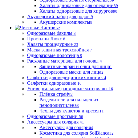
89
Халаты одноразовые для операций
89
Халаты одноразовые для хирургов
90
Акушерский набор для родов
9
Акушерские комплекты
9
Чистовье
Одноразовые бахилы
3
Простыни Люкс
8
Халаты процедурные
23
Маска защитная трехслойная
7
Одноразовые полотенца
9
Расходные материалы для головы
4
Защитный экран и очки для лица
1
Одноразовые маски для лица
2
Салфетки для медицинских клиник
4
Салфетки одноразовые
10
Универсальные расходные материалы
16
Плёнка стрейч
2
Разделители для пальцев из
пенополиэтилена
3
Чехлы для кушеток и кресел
11
Одноразовые простыни
56
Аксессуары для солярия
41
Аксессуары для солярия
4
Косметика для солярия SolBianca
32