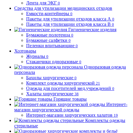
Лента для ЭКГ
0
Средства для утилизации медицинских отходов
Емкости-контейнеры
0
Пакеты для утилизации отходов класса А
0
Пакеты для утилизации отходов класса В
0
Гигиенические изделия
Бумажные полотенца
0
Бумажные салфетки
0
Пеленки впитывающие
0
Хозтовары
Журналы
0
Стаканчики одноразовые
0
Одноразовая одежда
персонала
Бахилы хирургические
0
Комплект одежды хирургической
21
Одежда для посетителей мед.учреждений
0
Халаты хирургические
38
Горящие товары
Интернет-
магазин хирургической одежды
Интернет-магазин хирургических халатов
19
Комплекты одежды
стерильные