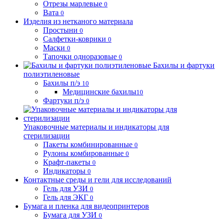
Отрезы марлевые
0
Вата
0
Изделия из нетканого материала
Простыни
0
Салфетки-коврики
0
Маски
0
Тапочки одноразовые
0
Бахилы и фартуки
полиэтиленовые
Бахилы п/э
10
Медицинские бахилы
10
Фартуки п/э
0
Упаковочные материалы и индикаторы для
стерилизации
Пакеты комбинированные
0
Рулоны комбированные
0
Крафт-пакеты
0
Индикаторы
0
Контактные среды и гели для исследований
Гель для УЗИ
0
Гель для ЭКГ
0
Бумага и пленка для видеопринтеров
Бумага для УЗИ
0