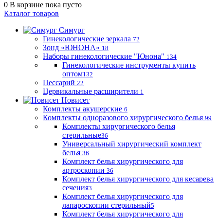
0
В корзине
пока пусто
Каталог товаров
Симург
Гинекологические зеркала
72
Зонд «ЮНОНА»
18
Наборы гинекологические "Юнона"
134
Гинекологические инструменты купить
оптом
132
Пессарий
22
Цервикальные расширители
1
Новисет
Комплекты акушерские
6
Комплекты одноразового хирургического белья
99
Комплекты хирургического белья
стерильные
36
Универсальный хирургический комплект
белья
36
Комплект белья хирургического для
артроскопии
36
Комплект белья хирургического для кесарева
сечения
3
Комплект белья хирургического для
лапароскопии стерильный
5
Комплект белья хирургического для