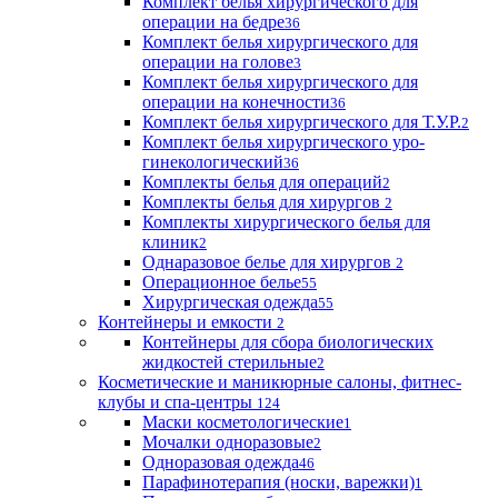
Комплект белья хирургического для
операции на бедре
36
Комплект белья хирургического для
операции на голове
3
Комплект белья хирургического для
операции на конечности
36
Комплект белья хирургического для Т.У.Р.
2
Комплект белья хирургического уро-
гинекологический
36
Комплекты белья для операций
2
Комплекты белья для хирургов
2
Комплекты хирургического белья для
клиник
2
Однаразовое белье для хирургов
2
Операционное белье
55
Хирургическая одежда
55
Контейнеры и емкости
2
Контейнеры для сбора биологических
жидкостей стерильные
2
Косметические и маникюрные салоны, фитнес-
клубы и спа-центры
124
Маски косметологические
1
Мочалки одноразовые
2
Одноразовая одежда
46
Парафинотерапия (носки, варежки)
1