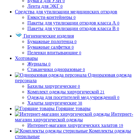
Бумага для УЗИ
0
Лента для ЭКГ
0
Средства для утилизации медицинских отходов
Емкости-контейнеры
0
Пакеты для утилизации отходов класса А
0
Пакеты для утилизации отходов класса В
0
Гигиенические изделия
Бумажные полотенца
0
Бумажные салфетки
0
Пеленки впитывающие
0
Хозтовары
Журналы
0
Стаканчики одноразовые
0
Одноразовая одежда
персонала
Бахилы хирургические
0
Комплект одежды хирургической
21
Одежда для посетителей мед.учреждений
0
Халаты хирургические
38
Горящие товары
Интернет-
магазин хирургической одежды
Интернет-магазин хирургических халатов
19
Комплекты одежды
стерильные