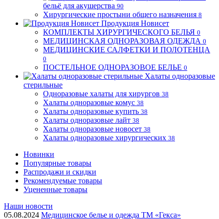
бельё для акушерства
90
Хирургические простыни общего назначения
8
Продукция Новисет
КОМПЛЕКТЫ ХИРУРГИЧЕСКОГО БЕЛЬЯ
0
МЕДИЦИНСКАЯ ОДНОРАЗОВАЯ ОДЕЖДА
0
МЕДИЦИНСКИЕ САЛФЕТКИ И ПОЛОТЕНЦА
0
ПОСТЕЛЬНОЕ ОДНОРАЗОВОЕ БЕЛЬЕ
0
Халаты одноразовые
стерильные
Одноразовые халаты для хирургов
38
Халаты одноразовые комус
38
Халаты одноразовые купить
38
Халаты одноразовые лайт
38
Халаты одноразовые новосет
38
Халаты одноразовые хирургических
38
Новинки
Популярные товары
Распродажи и скидки
Рекомендуемые товары
Уцененные товары
Наши новости
05.08.2024
Медицинское белье и одежда ТМ «Гекса»