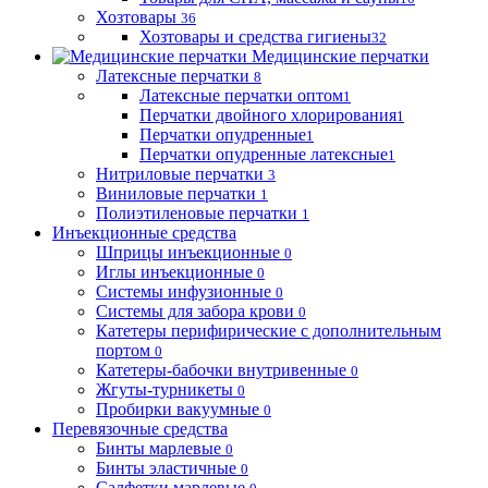
Хозтовары
36
Хозтовары и средства гигиены
32
Медицинские перчатки
Латексные перчатки
8
Латексные перчатки оптом
1
Перчатки двойного хлорирования
1
Перчатки опудренные
1
Перчатки опудренные латексные
1
Нитриловые перчатки
3
Виниловые перчатки
1
Полиэтиленовые перчатки
1
Инъекционные средства
Шприцы инъекционные
0
Иглы инъекционные
0
Системы инфузионные
0
Системы для забора крови
0
Катетеры перифирические с дополнительным
портом
0
Катетеры-бабочки внутривенные
0
Жгуты-турникеты
0
Пробирки вакуумные
0
Перевязочные средства
Бинты марлевые
0
Бинты эластичные
0
Салфетки марлевые