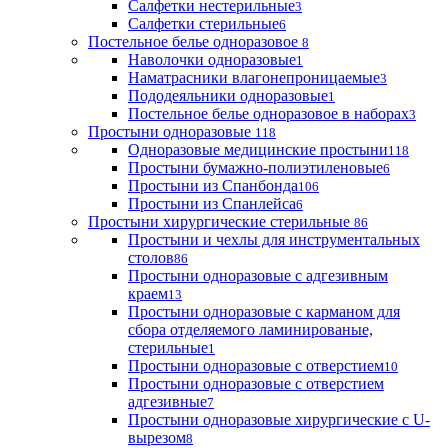
Салфетки нестерильные
3
Салфетки стерильные
6
Постельное белье одноразовое
8
Наволочки одноразовые
1
Наматрасники влагонепроницаемые
3
Пододеяльники одноразовые
1
Постельное белье одноразовое в наборах
3
Простыни одноразовые
118
Одноразовые медицинские простыни
118
Простыни бумажно-полиэтиленовые
6
Простыни из Спанбонда
106
Простыни из Спанлейса
6
Простыни хирургические стерильные
86
Простыни и чехлы для инструментальных
столов
86
Простыни одноразовые с адгезивным
краем
13
Простыни одноразовые с карманом для
сбора отделяемого ламинированые,
стерильные
1
Простыни одноразовые с отверстием
10
Простыни одноразовые с отверстием
адгезивные
7
Простыни одноразовые хирургические с U-
вырезом
8