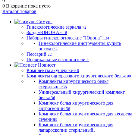
0
0
В корзине
пока пусто
Каталог товаров
Симург
Гинекологические зеркала
72
Зонд «ЮНОНА»
18
Наборы гинекологические "Юнона"
134
Гинекологические инструменты купить
оптом
132
Пессарий
22
Цервикальные расширители
1
Новисет
Комплекты акушерские
6
Комплекты одноразового хирургического белья
99
Комплекты хирургического белья
стерильные
36
Универсальный хирургический комплект
белья
36
Комплект белья хирургического для
артроскопии
36
Комплект белья хирургического для кесарева
сечения
3
Комплект белья хирургического для
лапароскопии стерильный
5