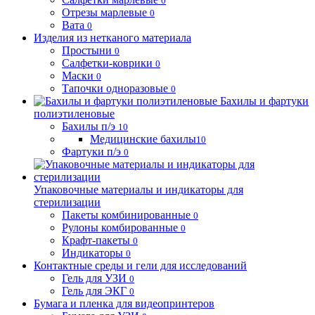
0
Отрезы марлевые
0
Вата
0
Изделия из нетканого материала
Простыни
0
Салфетки-коврики
0
Маски
0
Тапочки одноразовые
0
Бахилы и фартуки
полиэтиленовые
Бахилы п/э
10
Медицинские бахилы
10
Фартуки п/э
0
Упаковочные материалы и индикаторы для
стерилизации
Пакеты комбинированные
0
Рулоны комбированные
0
Крафт-пакеты
0
Индикаторы
0
Контактные среды и гели для исследований
Гель для УЗИ
0
Гель для ЭКГ
0
Бумага и пленка для видеопринтеров