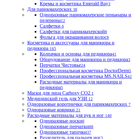
Кремы и косметика Emerald Bay
3
Для парикмахерских
38
Одноразовые парикмахерские пеньюары и
пелерины
12
Салфетки
6
Салфетки для парикмахерской
8
Фольга для окрашивания волос
8
Косметика и аксессуары для маникюра и
педикюра
165
Колпачки и основы для педикюра
41
Оборудование для маникюра и педикюра
3
Перчатки Чистовье
24
Профессиональная косметика DoctorDerm
5
Профессиональная косметика MS.NAILS
42
Расходные материалы для маникюра и
педикюра
5
Маски для лица Carboxy CO2
1
Медицинский гель для УЗИ
12
Одноразовые воротнички для парикмахерских
7
Одноразовые коврики
21
Расходные материалы для рук и ног
140
Одноразовые носки
8
Одноразовые перчатки
88
Одноразовые тапочки
37
Разделитель для пальцев ног
3