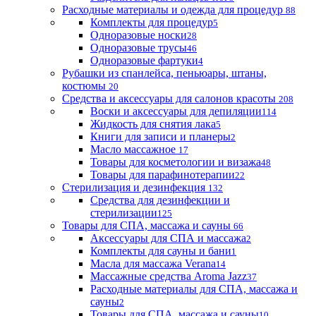
Расходные материалы и одежда для процедур
88
Комплекты для процедур
5
Одноразовые носки
28
Одноразовые трусы
46
Одноразовые фартуки
4
Рубашки из спанлейса, пеньюары, штаны,
костюмы
20
Средства и аксессуары для салонов красоты
208
Воски и аксессуары для депиляции
114
Жидкость для снятия лака
5
Книги для записи и планеры
2
Масло массажное
17
Товары для косметологии и визажа
48
Товары для парафинотерапии
22
Стерилизация и дезинфекция
132
Средства для дезинфекции и
стерилизации
125
Товары для СПА, массажа и сауны
66
Аксессуары для СПА и массажа
2
Комплекты для сауны и бани
1
Масла для массажа Verana
14
Массажные средства Aroma Jazz
37
Расходные материалы для СПА, массажа и
сауны
2
Товары для СПА, массажа и сауны
10