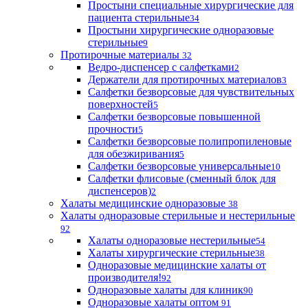
Простыни специальные хирургические для
пациента стерильные
34
Простыни хирургические одноразовые
стерильные
9
Протирочные материалы
32
Ведро-диспенсер с салфетками
2
Держатели для протирочных материалов
3
Салфетки безворсовые для чувствительных
поверхностей
5
Салфетки безворсовые повышенной
прочности
5
Салфетки безворсовые полипропиленовые
для обезжиривания
5
Салфетки безворсовые универсальные
10
Салфетки флисовые (сменный блок для
диспенсеров)
2
Халаты медицинские одноразовые
38
Халаты одноразовые стерильные и нестерильные
92
Халаты одноразовые нестерильные
54
Халаты хирургические стерильные
38
Одноразовые медицинские халаты от
производителя!
92
Одноразовые халаты для клиник
90
Одноразовые халаты оптом
91