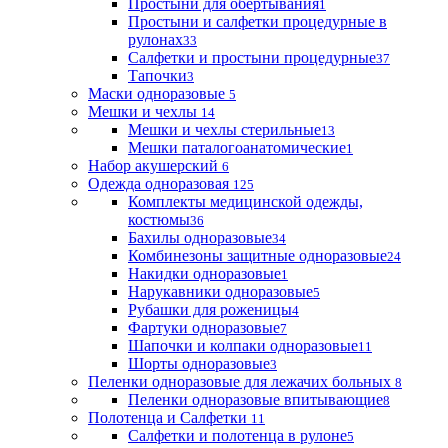
Простыни для обертывания
1
Простыни и салфетки процедурные в
рулонах
33
Салфетки и простыни процедурные
37
Тапочки
3
Маски одноразовые
5
Мешки и чехлы
14
Мешки и чехлы стерильные
13
Мешки паталогоанатомические
1
Набор акушерский
6
Одежда одноразовая
125
Комплекты медицинской одежды,
костюмы
36
Бахилы одноразовые
34
Комбинезоны защитные одноразовые
24
Накидки одноразовые
1
Нарукавники одноразовые
5
Рубашки для роженицы
4
Фартуки одноразовые
7
Шапочки и колпаки одноразовые
11
Шорты одноразовые
3
Пеленки одноразовые для лежачих больных
8
Пеленки одноразовые впитывающие
8
Полотенца и Салфетки
11
Салфетки и полотенца в рулоне
5