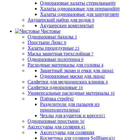
Одноразовые халаты стерильные
89
Халаты одноразовые для операций
89
Халаты одноразовые для хирургов
90
Акушерский набор для родов
9
Акушерские комплекты
9
Чистовье
Одноразовые бахилы
3
Простыни Люкс
8
Халаты процедурные
23
Маска защитная трехслойная
7
Одноразовые полотенца
9
Расходные материалы для головы
4
Защитный экран и очки для лица
1
Одноразовые маски для лица
2
Салфетки для медицинских клиник
4
Салфетки одноразовые
10
Универсальные расходные материалы
16
Плёнка стрейч
2
Разделители для пальцев из
пенополиэтилена
3
Чехлы для кушеток и кресел
11
Одноразовые простыни
56
Аксессуары для солярия
41
Аксессуары для солярия
4
Косметика для солярия SolBianca
32