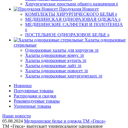
Хирургические простыни общего назначения
8
Продукция Новисет
КОМПЛЕКТЫ ХИРУРГИЧЕСКОГО БЕЛЬЯ
0
МЕДИЦИНСКАЯ ОДНОРАЗОВАЯ ОДЕЖДА
0
МЕДИЦИНСКИЕ САЛФЕТКИ И ПОЛОТЕНЦА
0
ПОСТЕЛЬНОЕ ОДНОРАЗОВОЕ БЕЛЬЕ
0
Халаты одноразовые
стерильные
Одноразовые халаты для хирургов
38
Халаты одноразовые комус
38
Халаты одноразовые купить
38
Халаты одноразовые лайт
38
Халаты одноразовые новосет
38
Халаты одноразовые хирургических
38
Новинки
Популярные товары
Распродажи и скидки
Рекомендуемые товары
Уцененные товары
Наши новости
05.08.2024
Медицинское белье и одежда ТМ «Гекса»
ТМ «Гекса» выпускает универсальное одноразовое