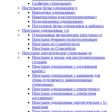
Салфетки стерильные
6
Постельное белье одноразовое
8
Наволочки одноразовые
1
Наматрасники влагонепроницаемые
3
Пододеяльники одноразовые
1
Постельное белье одноразовое в наборах
3
Простыни одноразовые
118
Одноразовые медицинские простыни
118
Простыни бумажно-полиэтиленовые
6
Простыни из Спанбонда
106
Простыни из Спанлейса
6
Простыни хирургические стерильные
86
Простыни и чехлы для инструментальных
столов
86
Простыни одноразовые с адгезивным
краем
13
Простыни одноразовые с карманом для
сбора отделяемого ламинированые,
стерильные
1
Простыни одноразовые с отверстием
10
Простыни одноразовые с отверстием
адгезивные
7
Простыни одноразовые хирургические с U-
вырезом
8
Простыни специальные хирургические для