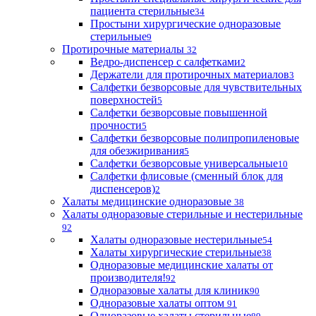
пациента стерильные
34
Простыни хирургические одноразовые
стерильные
9
Протирочные материалы
32
Ведро-диспенсер с салфетками
2
Держатели для протирочных материалов
3
Салфетки безворсовые для чувствительных
поверхностей
5
Салфетки безворсовые повышенной
прочности
5
Салфетки безворсовые полипропиленовые
для обезжиривания
5
Салфетки безворсовые универсальные
10
Салфетки флисовые (сменный блок для
диспенсеров)
2
Халаты медицинские одноразовые
38
Халаты одноразовые стерильные и нестерильные
92
Халаты одноразовые нестерильные
54
Халаты хирургические стерильные
38
Одноразовые медицинские халаты от
производителя!
92
Одноразовые халаты для клиник
90
Одноразовые халаты оптом
91
Одноразовые халаты стерильные