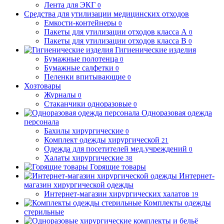
Лента для ЭКГ
0
Средства для утилизации медицинских отходов
Емкости-контейнеры
0
Пакеты для утилизации отходов класса А
0
Пакеты для утилизации отходов класса В
0
Гигиенические изделия
Бумажные полотенца
0
Бумажные салфетки
0
Пеленки впитывающие
0
Хозтовары
Журналы
0
Стаканчики одноразовые
0
Одноразовая одежда
персонала
Бахилы хирургические
0
Комплект одежды хирургической
21
Одежда для посетителей мед.учреждений
0
Халаты хирургические
38
Горящие товары
Интернет-
магазин хирургической одежды
Интернет-магазин хирургических халатов
19
Комплекты одежды
стерильные