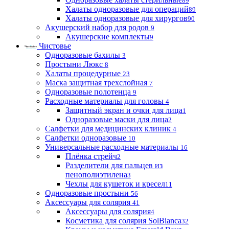
89
Халаты одноразовые для операций
89
Халаты одноразовые для хирургов
90
Акушерский набор для родов
9
Акушерские комплекты
9
Чистовье
Одноразовые бахилы
3
Простыни Люкс
8
Халаты процедурные
23
Маска защитная трехслойная
7
Одноразовые полотенца
9
Расходные материалы для головы
4
Защитный экран и очки для лица
1
Одноразовые маски для лица
2
Салфетки для медицинских клиник
4
Салфетки одноразовые
10
Универсальные расходные материалы
16
Плёнка стрейч
2
Разделители для пальцев из
пенополиэтилена
3
Чехлы для кушеток и кресел
11
Одноразовые простыни
56
Аксессуары для солярия
41
Аксессуары для солярия
4
Косметика для солярия SolBianca
32