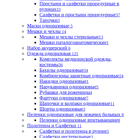
Простыни и салфетки процедурные в
рулонах
33
Салфетки и простыни процедурные
37
Тапочки
3
Маски одноразовые
5
Мешки и чехлы
14
Мешки и чехлы стерильные
13
Мешки паталогоанатомические
1
Набор акушерский
6
Одежда одноразовая
125
Комплекты медицинской одежды,
костюмы
36
Бахилы одноразовые
34
Комбинезоны защитные одноразовые
24
Накидки одноразовые
1
Нарукавники одноразовые
5
Рубашки для роженицы
4
Фартуки одноразовые
7
Шапочки и колпаки одноразовые
11
Шорты одноразовые
3
Пеленки одноразовые для лежачих больных
8
Пеленки одноразовые впитывающие
8
Полотенца и Салфетки
11
Салфетки и полотенца в рулоне
5
Салфетки нестерильные
3