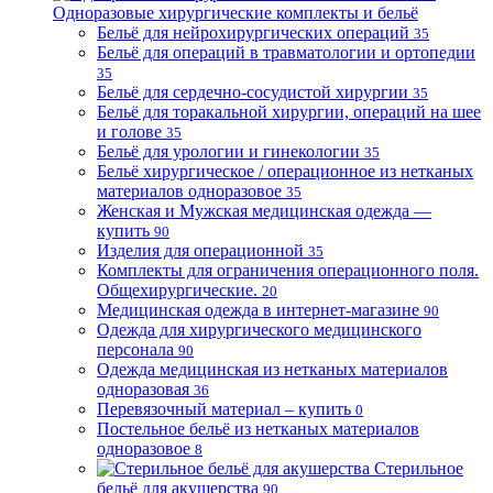
Одноразовые хирургические комплекты и бельё
Бельё для нейрохирургических операций
35
Бельё для операций в травматологии и ортопедии
35
Бельё для сердечно-сосудистой хирургии
35
Бельё для торакальной хирургии, операций на шее
и голове
35
Бельё для урологии и гинекологии
35
Бельё хирургическое / операционное из нетканых
материалов одноразовое
35
Женская и Мужская медицинская одежда —
купить
90
Изделия для операционной
35
Комплекты для ограничения операционного поля.
Общехирургические.
20
Медицинская одежда в интернет-магазине
90
Одежда для хирургического медицинского
персонала
90
Одежда медицинская из нетканых материалов
одноразовая
36
Перевязочный материал – купить
0
Постельное бельё из нетканых материалов
одноразовое
8
Стерильное
бельё для акушерства
90