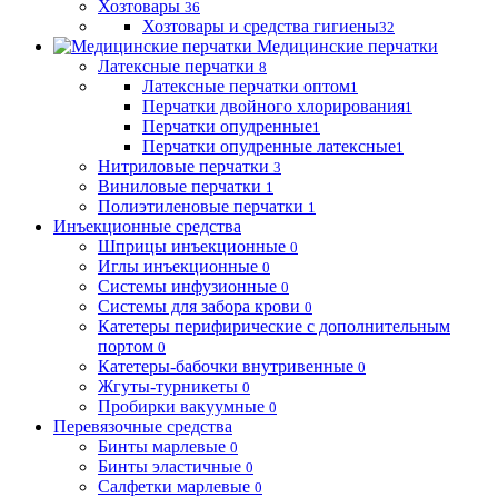
Хозтовары
36
Хозтовары и средства гигиены
32
Медицинские перчатки
Латексные перчатки
8
Латексные перчатки оптом
1
Перчатки двойного хлорирования
1
Перчатки опудренные
1
Перчатки опудренные латексные
1
Нитриловые перчатки
3
Виниловые перчатки
1
Полиэтиленовые перчатки
1
Инъекционные средства
Шприцы инъекционные
0
Иглы инъекционные
0
Системы инфузионные
0
Системы для забора крови
0
Катетеры перифирические с дополнительным
портом
0
Катетеры-бабочки внутривенные
0
Жгуты-турникеты
0
Пробирки вакуумные
0
Перевязочные средства
Бинты марлевые
0
Бинты эластичные
0
Салфетки марлевые
0