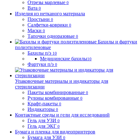
Отрезы марлевые
0
Вата
0
Изделия из нетканого материала
Простыни
0
Салфетки-коврики
0
Маски
0
Тапочки одноразовые
0
Бахилы и фартуки
полиэтиленовые
Бахилы п/э
10
Медицинские бахилы
10
Фартуки п/э
0
Упаковочные материалы и индикаторы для
стерилизации
Пакеты комбинированные
0
Рулоны комбированные
0
Крафт-пакеты
0
Индикаторы
0
Контактные среды и гели для исследований
Гель для УЗИ
0
Гель для ЭКГ
0
Бумага и пленка для видеопринтеров
Бумага для УЗИ
0