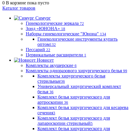
0
В корзине
пока пусто
Каталог товаров
Симург
Гинекологические зеркала
72
Зонд «ЮНОНА»
18
Наборы гинекологические "Юнона"
134
Гинекологические инструменты купить
оптом
132
Пессарий
22
Цервикальные расширители
1
Новисет
Комплекты акушерские
6
Комплекты одноразового хирургического белья
99
Комплекты хирургического белья
стерильные
36
Универсальный хирургический комплект
белья
36
Комплект белья хирургического для
артроскопии
36
Комплект белья хирургического для кесарева
сечения
3
Комплект белья хирургического для
лапароскопии стерильный
5
Комплект белья хирургического для