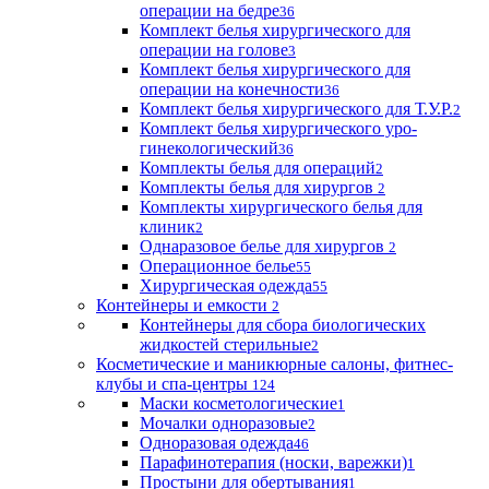
операции на бедре
36
Комплект белья хирургического для
операции на голове
3
Комплект белья хирургического для
операции на конечности
36
Комплект белья хирургического для Т.У.Р.
2
Комплект белья хирургического уро-
гинекологический
36
Комплекты белья для операций
2
Комплекты белья для хирургов
2
Комплекты хирургического белья для
клиник
2
Однаразовое белье для хирургов
2
Операционное белье
55
Хирургическая одежда
55
Контейнеры и емкости
2
Контейнеры для сбора биологических
жидкостей стерильные
2
Косметические и маникюрные салоны, фитнес-
клубы и спа-центры
124
Маски косметологические
1
Мочалки одноразовые
2
Одноразовая одежда
46
Парафинотерапия (носки, варежки)
1
Простыни для обертывания
1