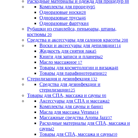
Расходные материалы и одежда для процедур
88
Комплекты для процедур
5
Одноразовые носки
28
Одноразовые трусы
46
Одноразовые фартуки
4
Рубашки из спанлейса, пеньюары, штаны,
костюмы
20
Средства и аксессуары для салонов красоты
208
Воски и аксессуары для депиляции
114
Жидкость для снятия лака
5
Книги для записи и планеры
2
Масло массажное
17
Товары для косметологии и визажа
48
Товары для парафинотерапии
22
Стерилизация и дезинфекция
132
Средства для дезинфекции и
стерилизации
125
Товары для СПА, массажа и сауны
66
Аксессуары для СПА и массажа
2
Комплекты для сауны и бани
1
Масла для массажа Verana
14
Массажные средства Aroma Jazz
37
Расходные материалы для СПА, массажа и
сауны
2
Товары для СПА, массажа и сауны
10