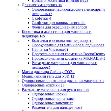
Кремы и косметика Emerald Bay
3
Для парикмахерских
38
Одноразовые парикмахерские пеньюары и
пелерины
12
Салфетки
6
Салфетки для парикмахерской
8
Фольга для окрашивания волос
8
Косметика и аксессуары для маникюра и
педикюра
165
Колпачки и основы для педикюра
41
Оборудование для маникюра и педикюра
3
Перчатки Чистовье
24
Профессиональная косметика DoctorDerm
5
Профессиональная косметика MS.NAILS
42
Расходные материалы для маникюра и
педикюра
5
Маски для лица Carboxy CO2
1
Медицинский гель для УЗИ
12
Одноразовые воротнички для парикмахерских
7
Одноразовые коврики
21
Расходные материалы для рук и ног
140
Одноразовые носки
8
Одноразовые перчатки
88
Одноразовые тапочки
37
Разделитель для пальцев ног
3