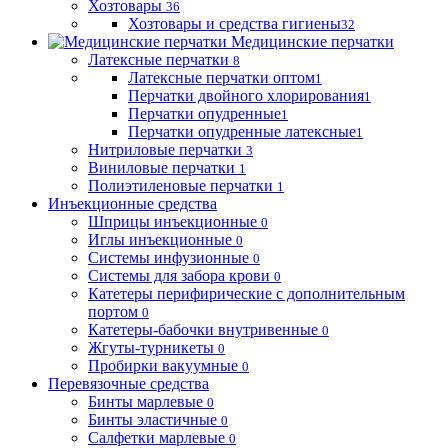
Хозтовары
36
Хозтовары и средства гигиены
32
Медицинские перчатки
Латексные перчатки
8
Латексные перчатки оптом
1
Перчатки двойного хлорирования
1
Перчатки опудренные
1
Перчатки опудренные латексные
1
Нитриловые перчатки
3
Виниловые перчатки
1
Полиэтиленовые перчатки
1
Инъекционные средства
Шприцы инъекционные
0
Иглы инъекционные
0
Системы инфузионные
0
Системы для забора крови
0
Катетеры перифирические с дополнительным
портом
0
Катетеры-бабочки внутривенные
0
Жгуты-турникеты
0
Пробирки вакуумные
0
Перевязочные средства
Бинты марлевые
0
Бинты эластичные
0
Салфетки марлевые
0