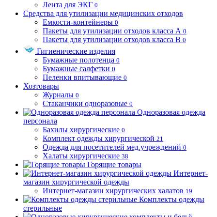
Лента для ЭКГ
0
Средства для утилизации медицинских отходов
Емкости-контейнеры
0
Пакеты для утилизации отходов класса А
0
Пакеты для утилизации отходов класса В
0
Гигиенические изделия
Бумажные полотенца
0
Бумажные салфетки
0
Пеленки впитывающие
0
Хозтовары
Журналы
0
Стаканчики одноразовые
0
Одноразовая одежда
персонала
Бахилы хирургические
0
Комплект одежды хирургической
21
Одежда для посетителей мед.учреждений
0
Халаты хирургические
38
Горящие товары
Интернет-
магазин хирургической одежды
Интернет-магазин хирургических халатов
19
Комплекты одежды
стерильные