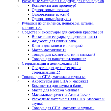
Расходные материалы и одежда для процедур
88
Комплекты для процедур
5
Одноразовые носки
28
Одноразовые трусы
46
Одноразовые фартуки
4
Рубашки из спанлейса, пеньюары, штаны,
костюмы
20
Средства и аксессуары для салонов красоты
208
Воски и аксессуары для депиляции
114
Жидкость для снятия лака
5
Книги для записи и планеры
2
Масло массажное
17
Товары для косметологии и визажа
48
Товары для парафинотерапии
22
Стерилизация и дезинфекция
132
Средства для дезинфекции и
стерилизации
125
Товары для СПА, массажа и сауны
66
Аксессуары для СПА и массажа
2
Комплекты для сауны и бани
1
Масла для массажа Verana
14
Массажные средства Aroma Jazz
37
Расходные материалы для СПА, массажа и
сауны
2
Товары для СПА, массажа и сауны
10