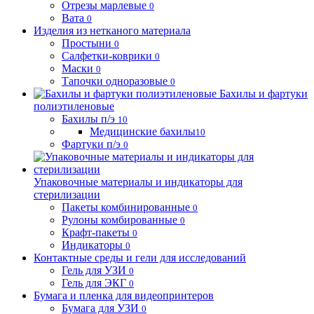
Отрезы марлевые
0
Вата
0
Изделия из нетканого материала
Простыни
0
Салфетки-коврики
0
Маски
0
Тапочки одноразовые
0
Бахилы и фартуки
полиэтиленовые
Бахилы п/э
10
Медицинские бахилы
10
Фартуки п/э
0
Упаковочные материалы и индикаторы для
стерилизации
Пакеты комбинированные
0
Рулоны комбированные
0
Крафт-пакеты
0
Индикаторы
0
Контактные среды и гели для исследований
Гель для УЗИ
0
Гель для ЭКГ
0
Бумага и пленка для видеопринтеров
Бумага для УЗИ
0