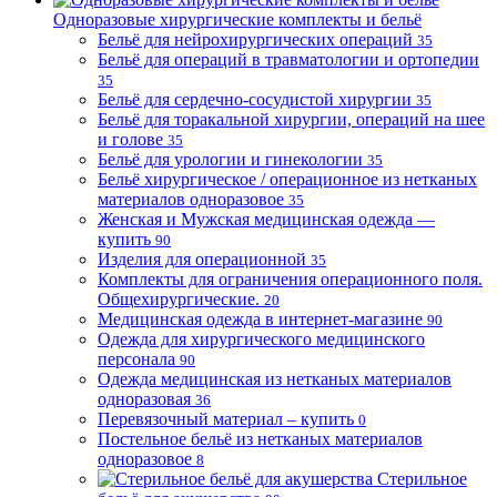
Одноразовые хирургические комплекты и бельё
Бельё для нейрохирургических операций
35
Бельё для операций в травматологии и ортопедии
35
Бельё для сердечно-сосудистой хирургии
35
Бельё для торакальной хирургии, операций на шее
и голове
35
Бельё для урологии и гинекологии
35
Бельё хирургическое / операционное из нетканых
материалов одноразовое
35
Женская и Мужская медицинская одежда —
купить
90
Изделия для операционной
35
Комплекты для ограничения операционного поля.
Общехирургические.
20
Медицинская одежда в интернет-магазине
90
Одежда для хирургического медицинского
персонала
90
Одежда медицинская из нетканых материалов
одноразовая
36
Перевязочный материал – купить
0
Постельное бельё из нетканых материалов
одноразовое
8
Стерильное