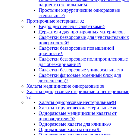
пациента стерильные
34
Простыни хирургические одноразовые
стерильные
9
Протирочные материалы
32
Ведро-диспенсер с салфетками
2
Держатели для протирочных материалов
3
Салфетки безворсовые для чувствительных
поверхностей
5
Салфетки безворсовые повышенной
прочности
5
Салфетки безворсовые полипропиленовые
для обезжиривания
5
Салфетки безворсовые универсальные
10
Салфетки флисовые (сменный блок для
диспенсеров)
2
Халаты медицинские одноразовые
38
Халаты одноразовые стерильные и нестерильные
92
Халаты одноразовые нестерильные
54
Халаты хирургические стерильные
38
Одноразовые медицинские халаты от
производителя!
92
Одноразовые халаты для клиник
90
Одноразовые халаты оптом
91
Одноразовые халаты стерильные