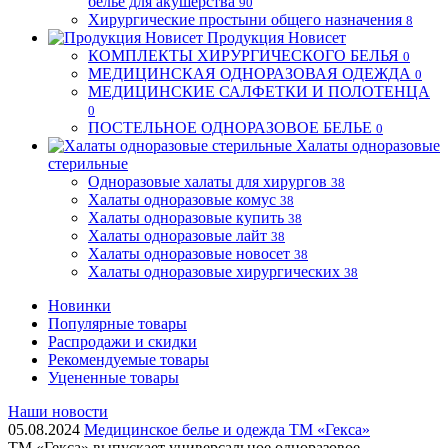
бельё для акушерства
90
Хирургические простыни общего назначения
8
Продукция Новисет
КОМПЛЕКТЫ ХИРУРГИЧЕСКОГО БЕЛЬЯ
0
МЕДИЦИНСКАЯ ОДНОРАЗОВАЯ ОДЕЖДА
0
МЕДИЦИНСКИЕ САЛФЕТКИ И ПОЛОТЕНЦА
0
ПОСТЕЛЬНОЕ ОДНОРАЗОВОЕ БЕЛЬЕ
0
Халаты одноразовые
стерильные
Одноразовые халаты для хирургов
38
Халаты одноразовые комус
38
Халаты одноразовые купить
38
Халаты одноразовые лайт
38
Халаты одноразовые новосет
38
Халаты одноразовые хирургических
38
Новинки
Популярные товары
Распродажи и скидки
Рекомендуемые товары
Уцененные товары
Наши новости
05.08.2024
Медицинское белье и одежда ТМ «Гекса»
ТМ «Гекса» выпускает универсальное одноразовое