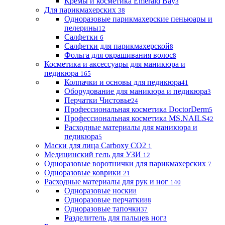
Кремы и косметика Emerald Bay
3
Для парикмахерских
38
Одноразовые парикмахерские пеньюары и
пелерины
12
Салфетки
6
Салфетки для парикмахерской
8
Фольга для окрашивания волос
8
Косметика и аксессуары для маникюра и
педикюра
165
Колпачки и основы для педикюра
41
Оборудование для маникюра и педикюра
3
Перчатки Чистовье
24
Профессиональная косметика DoctorDerm
5
Профессиональная косметика MS.NAILS
42
Расходные материалы для маникюра и
педикюра
5
Маски для лица Carboxy CO2
1
Медицинский гель для УЗИ
12
Одноразовые воротнички для парикмахерских
7
Одноразовые коврики
21
Расходные материалы для рук и ног
140
Одноразовые носки
8
Одноразовые перчатки
88
Одноразовые тапочки
37
Разделитель для пальцев ног
3