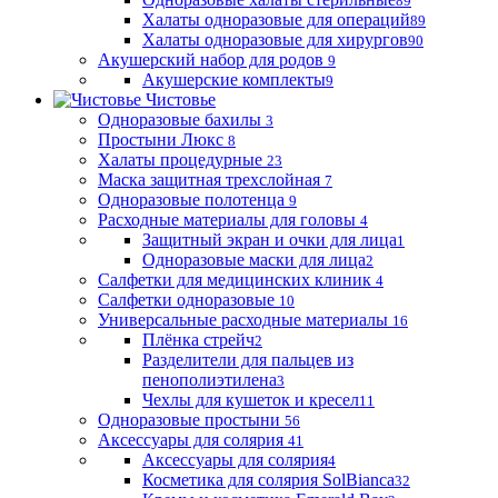
89
Халаты одноразовые для операций
89
Халаты одноразовые для хирургов
90
Акушерский набор для родов
9
Акушерские комплекты
9
Чистовье
Одноразовые бахилы
3
Простыни Люкс
8
Халаты процедурные
23
Маска защитная трехслойная
7
Одноразовые полотенца
9
Расходные материалы для головы
4
Защитный экран и очки для лица
1
Одноразовые маски для лица
2
Салфетки для медицинских клиник
4
Салфетки одноразовые
10
Универсальные расходные материалы
16
Плёнка стрейч
2
Разделители для пальцев из
пенополиэтилена
3
Чехлы для кушеток и кресел
11
Одноразовые простыни
56
Аксессуары для солярия
41
Аксессуары для солярия
4
Косметика для солярия SolBianca
32