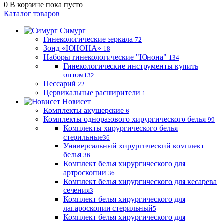
0
В корзине
пока пусто
Каталог товаров
Симург
Гинекологические зеркала
72
Зонд «ЮНОНА»
18
Наборы гинекологические "Юнона"
134
Гинекологические инструменты купить
оптом
132
Пессарий
22
Цервикальные расширители
1
Новисет
Комплекты акушерские
6
Комплекты одноразового хирургического белья
99
Комплекты хирургического белья
стерильные
36
Универсальный хирургический комплект
белья
36
Комплект белья хирургического для
артроскопии
36
Комплект белья хирургического для кесарева
сечения
3
Комплект белья хирургического для
лапароскопии стерильный
5
Комплект белья хирургического для