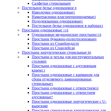
Салфетки стерильные
6
Постельное белье одноразовое
8
Наволочки одноразовые
1
Наматрасники влагонепроницаемые
3
Пододеяльники одноразовые
1
Постельное белье одноразовое в наборах
3
Простыни одноразовые
118
Одноразовые медицинские простыни
118
Простыни бумажно-полиэтиленовые
6
Простыни из Спанбонда
106
Простыни из Спанлейса
6
Простыни хирургические стерильные
86
Простыни и чехлы для инструментальных
столов
86
Простыни одноразовые с адгезивным
краем
13
Простыни одноразовые с карманом для
сбора отделяемого ламинированые,
стерильные
1
Простыни одноразовые с отверстием
10
Простыни одноразовые с отверстием
адгезивные
7
Простыни одноразовые хирургические с U-
вырезом
8
Простыни специальные хирургические для