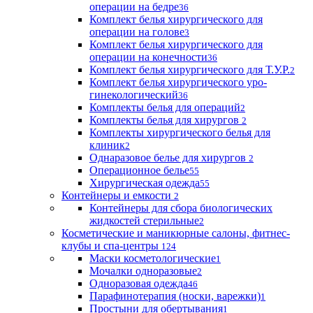
операции на бедре
36
Комплект белья хирургического для
операции на голове
3
Комплект белья хирургического для
операции на конечности
36
Комплект белья хирургического для Т.У.Р.
2
Комплект белья хирургического уро-
гинекологический
36
Комплекты белья для операций
2
Комплекты белья для хирургов
2
Комплекты хирургического белья для
клиник
2
Однаразовое белье для хирургов
2
Операционное белье
55
Хирургическая одежда
55
Контейнеры и емкости
2
Контейнеры для сбора биологических
жидкостей стерильные
2
Косметические и маникюрные салоны, фитнес-
клубы и спа-центры
124
Маски косметологические
1
Мочалки одноразовые
2
Одноразовая одежда
46
Парафинотерапия (носки, варежки)
1
Простыни для обертывания
1