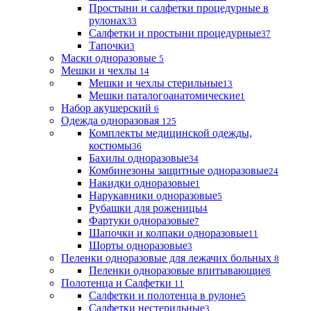
Простыни и салфетки процедурные в
рулонах
33
Салфетки и простыни процедурные
37
Тапочки
3
Маски одноразовые
5
Мешки и чехлы
14
Мешки и чехлы стерильные
13
Мешки паталогоанатомические
1
Набор акушерский
6
Одежда одноразовая
125
Комплекты медицинской одежды,
костюмы
36
Бахилы одноразовые
34
Комбинезоны защитные одноразовые
24
Накидки одноразовые
1
Нарукавники одноразовые
5
Рубашки для роженицы
4
Фартуки одноразовые
7
Шапочки и колпаки одноразовые
11
Шорты одноразовые
3
Пеленки одноразовые для лежачих больных
8
Пеленки одноразовые впитывающие
8
Полотенца и Салфетки
11
Салфетки и полотенца в рулоне
5
Салфетки нестерильные
3