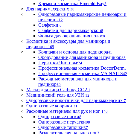
Кремы и косметика Emerald Bay
3
Для парикмахерских
38
Одноразовые парикмахерские пеньюары и
пелерины
12
Салфетки
6
Салфетки для парикмахерской
8
Фольга для окрашивания волос
8
Косметика и аксессуары для маникюра и
педикюра
165
Колпачки и основы для педикюра
41
Оборудование для маникюра и педикюра
3
Перчатки Чистовье
24
Профессиональная косметика DoctorDerm
5
Профессиональная косметика MS.NAILS
42
Расходные материалы для маникюра и
педикюра
5
Маски для лица Carboxy CO2
1
Медицинский гель для УЗИ
12
Одноразовые воротнички для парикмахерских
7
Одноразовые коврики
21
Расходные материалы для рук и ног
140
Одноразовые носки
8
Одноразовые перчатки
88
Одноразовые тапочки
37
Разделитель для пальцев ног
3