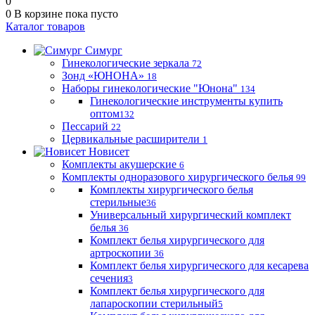
0
0
В корзине
пока пусто
Каталог товаров
Симург
Гинекологические зеркала
72
Зонд «ЮНОНА»
18
Наборы гинекологические "Юнона"
134
Гинекологические инструменты купить
оптом
132
Пессарий
22
Цервикальные расширители
1
Новисет
Комплекты акушерские
6
Комплекты одноразового хирургического белья
99
Комплекты хирургического белья
стерильные
36
Универсальный хирургический комплект
белья
36
Комплект белья хирургического для
артроскопии
36
Комплект белья хирургического для кесарева
сечения
3
Комплект белья хирургического для
лапароскопии стерильный
5