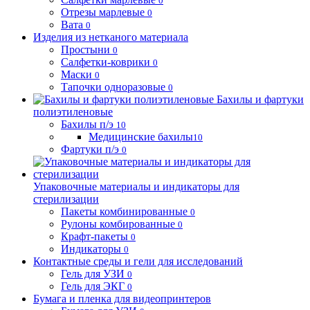
0
Отрезы марлевые
0
Вата
0
Изделия из нетканого материала
Простыни
0
Салфетки-коврики
0
Маски
0
Тапочки одноразовые
0
Бахилы и фартуки
полиэтиленовые
Бахилы п/э
10
Медицинские бахилы
10
Фартуки п/э
0
Упаковочные материалы и индикаторы для
стерилизации
Пакеты комбинированные
0
Рулоны комбированные
0
Крафт-пакеты
0
Индикаторы
0
Контактные среды и гели для исследований
Гель для УЗИ
0
Гель для ЭКГ
0
Бумага и пленка для видеопринтеров