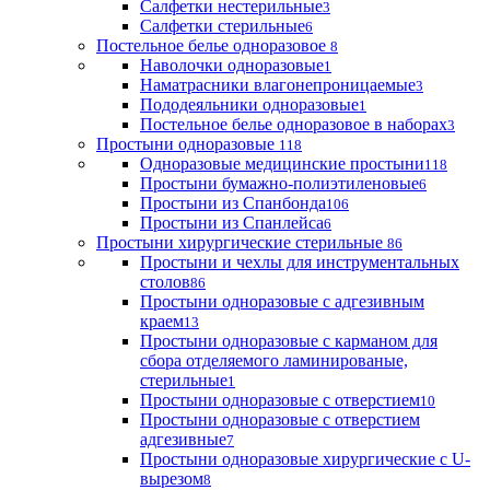
Салфетки нестерильные
3
Салфетки стерильные
6
Постельное белье одноразовое
8
Наволочки одноразовые
1
Наматрасники влагонепроницаемые
3
Пододеяльники одноразовые
1
Постельное белье одноразовое в наборах
3
Простыни одноразовые
118
Одноразовые медицинские простыни
118
Простыни бумажно-полиэтиленовые
6
Простыни из Спанбонда
106
Простыни из Спанлейса
6
Простыни хирургические стерильные
86
Простыни и чехлы для инструментальных
столов
86
Простыни одноразовые с адгезивным
краем
13
Простыни одноразовые с карманом для
сбора отделяемого ламинированые,
стерильные
1
Простыни одноразовые с отверстием
10
Простыни одноразовые с отверстием
адгезивные
7
Простыни одноразовые хирургические с U-
вырезом
8