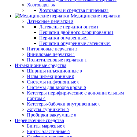
Хозтовары
36
Хозтовары и средства гигиены
32
Медицинские перчатки
Латексные перчатки
8
Латексные перчатки оптом
1
Перчатки двойного хлорирования
1
Перчатки опудренные
1
Перчатки опудренные латексные
1
Нитриловые перчатки
3
Виниловые перчатки
1
Полиэтиленовые перчатки
1
Инъекционные средства
Шприцы инъекционные
0
Иглы инъекционные
0
Системы инфузионные
0
Системы для забора крови
0
Катетеры перифирические с дополнительным
портом
0
Катетеры-бабочки внутривенные
0
Жгуты-турникеты
0
Пробирки вакуумные
0
Перевязочные средства
Бинты марлевые
0
Бинты эластичные
0
Салфетки марлевые