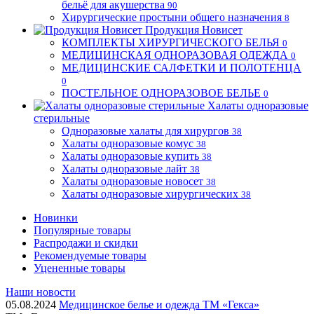
бельё для акушерства
90
Хирургические простыни общего назначения
8
Продукция Новисет
КОМПЛЕКТЫ ХИРУРГИЧЕСКОГО БЕЛЬЯ
0
МЕДИЦИНСКАЯ ОДНОРАЗОВАЯ ОДЕЖДА
0
МЕДИЦИНСКИЕ САЛФЕТКИ И ПОЛОТЕНЦА
0
ПОСТЕЛЬНОЕ ОДНОРАЗОВОЕ БЕЛЬЕ
0
Халаты одноразовые
стерильные
Одноразовые халаты для хирургов
38
Халаты одноразовые комус
38
Халаты одноразовые купить
38
Халаты одноразовые лайт
38
Халаты одноразовые новосет
38
Халаты одноразовые хирургических
38
Новинки
Популярные товары
Распродажи и скидки
Рекомендуемые товары
Уцененные товары
Наши новости
05.08.2024
Медицинское белье и одежда ТМ «Гекса»