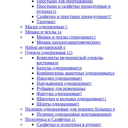
Простыни для обертывания
1
Простыни и салфетки процедурные в
рулонах
33
Салфетки и простыни процедурные
37
Тапочки
3
Маски одноразовые
5
Мешки и чехлы
14
Мешки и чехлы стерильные
13
Мешки паталогоанатомические
1
Набор акушерский
6
Одежда одноразовая
125
Комплекты медицинской одежды,
костюмы
36
Бахилы одноразовые
34
Комбинезоны защитные одноразовые
24
Накидки одноразовые
1
Нарукавники одноразовые
5
Рубашки для роженицы
4
Фартуки одноразовые
7
Шапочки и колпаки одноразовые
11
Шорты одноразовые
3
Пеленки одноразовые для лежачих больных
8
Пеленки одноразовые впитывающие
8
Полотенца и Салфетки
11
Салфетки и полотенца в рулоне
5