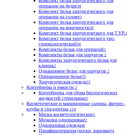
Комплект белья хирургического для
операции на бедре
36
Комплект белья хирургического для
операции на голове
3
Комплект белья хирургического для
операции на конечности
36
Комплект белья хирургического для Т.У.Р.
2
Комплект белья хирургического уро-
гинекологический
36
Комплекты белья для операций
2
Комплекты белья для хирургов
2
Комплекты хирургического белья для
клиник
2
Однаразовое белье для хирургов
2
Операционное белье
55
Хирургическая одежда
55
Контейнеры и емкости
2
Контейнеры для сбора биологических
жидкостей стерильные
2
Косметические и маникюрные салоны, фитнес-
клубы и спа-центры
124
Маски косметологические
1
Мочалки одноразовые
2
Одноразовая одежда
46
Парафинотерапия (носки, варежки)
1