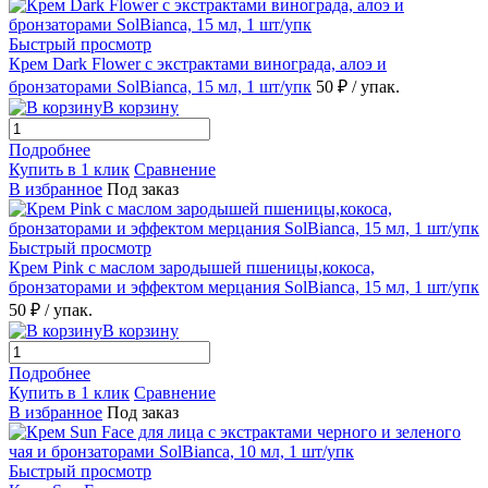
Быстрый просмотр
Крем Dark Flower с экстрактами винограда, алоэ и
бронзаторами SolBianca, 15 мл, 1 шт/упк
50 ₽
/ упак.
В корзину
Подробнее
Купить в 1 клик
Сравнение
В избранное
Под заказ
Быстрый просмотр
Крем Pink с маслом зародышей пшеницы,кокоса,
бронзаторами и эффектом мерцания SolBianca, 15 мл, 1 шт/упк
50 ₽
/ упак.
В корзину
Подробнее
Купить в 1 клик
Сравнение
В избранное
Под заказ
Быстрый просмотр