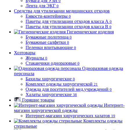
Бумага для УЗИ
0
Лента для ЭКГ
0
Средства для утилизации медицинских отходов
Емкости-контейнеры
0
Пакеты для утилизации отходов класса А
0
Пакеты для утилизации отходов класса В
0
Гигиенические изделия
Бумажные полотенца
0
Бумажные салфетки
0
Пеленки впитывающие
0
Хозтовары
Журналы
0
Стаканчики одноразовые
0
Одноразовая одежда
персонала
Бахилы хирургические
0
Комплект одежды хирургической
21
Одежда для посетителей мед.учреждений
0
Халаты хирургические
38
Горящие товары
Интернет-
магазин хирургической одежды
Интернет-магазин хирургических халатов
19
Комплекты одежды
стерильные