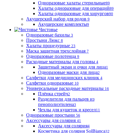
Одноразовые халаты стерильные
89
Халаты одноразовые для операций
89
Халаты одноразовые для хирургов
90
Акушерский набор для родов
9
Акушерские комплекты
9
Чистовье
Одноразовые бахилы
3
Простыни Люкс
8
Халаты процедурные
23
Маска защитная трехслойная
7
Одноразовые полотенца
9
Расходные материалы для головы
4
Защитный экран и очки для лица
1
Одноразовые маски для лица
2
Салфетки для медицинских клиник
4
Салфетки одноразовые
10
Универсальные расходные материалы
16
Плёнка стрейч
2
Разделители для пальцев из
пенополиэтилена
3
Чехлы для кушеток и кресел
11
Одноразовые простыни
56
Аксессуары для солярия
41
Аксессуары для солярия
4
Косметика для солярия SolBianca
32