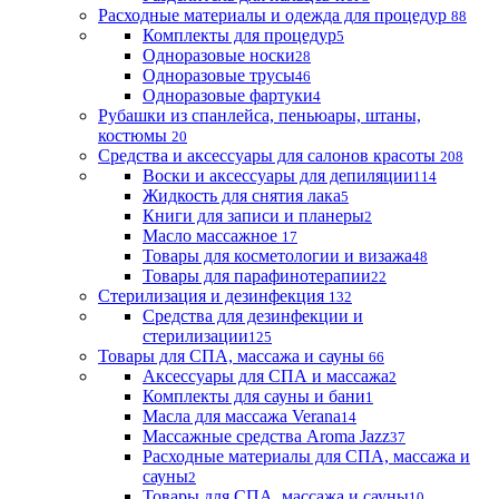
Расходные материалы и одежда для процедур
88
Комплекты для процедур
5
Одноразовые носки
28
Одноразовые трусы
46
Одноразовые фартуки
4
Рубашки из спанлейса, пеньюары, штаны,
костюмы
20
Средства и аксессуары для салонов красоты
208
Воски и аксессуары для депиляции
114
Жидкость для снятия лака
5
Книги для записи и планеры
2
Масло массажное
17
Товары для косметологии и визажа
48
Товары для парафинотерапии
22
Стерилизация и дезинфекция
132
Средства для дезинфекции и
стерилизации
125
Товары для СПА, массажа и сауны
66
Аксессуары для СПА и массажа
2
Комплекты для сауны и бани
1
Масла для массажа Verana
14
Массажные средства Aroma Jazz
37
Расходные материалы для СПА, массажа и
сауны
2
Товары для СПА, массажа и сауны
10