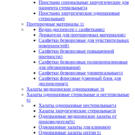
Простыни специальные хирургические для
пациента стерильные
34
Простыни хирургические одноразовые
стерильные
9
Протирочные материалы
32
Ведро-диспенсер с салфетками
2
Держатели для протирочных материалов
3
Салфетки безворсовые для чувствительных
поверхностей
5
Салфетки безворсовые повышенной
прочности
5
Салфетки безворсовые полипропиленовые
для обезжиривания
5
Салфетки безворсовые универсальные
10
Салфетки флисовые (сменный блок для
диспенсеров)
2
Халаты медицинские одноразовые
38
Халаты одноразовые стерильные и нестерильные
92
Халаты одноразовые нестерильные
54
Халаты хирургические стерильные
38
Одноразовые медицинские халаты от
производителя!
92
Одноразовые халаты для клиник
90
Одноразовые халаты оптом
91