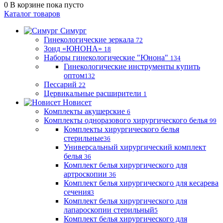
0
В корзине
пока пусто
Каталог товаров
Симург
Гинекологические зеркала
72
Зонд «ЮНОНА»
18
Наборы гинекологические "Юнона"
134
Гинекологические инструменты купить
оптом
132
Пессарий
22
Цервикальные расширители
1
Новисет
Комплекты акушерские
6
Комплекты одноразового хирургического белья
99
Комплекты хирургического белья
стерильные
36
Универсальный хирургический комплект
белья
36
Комплект белья хирургического для
артроскопии
36
Комплект белья хирургического для кесарева
сечения
3
Комплект белья хирургического для
лапароскопии стерильный
5
Комплект белья хирургического для