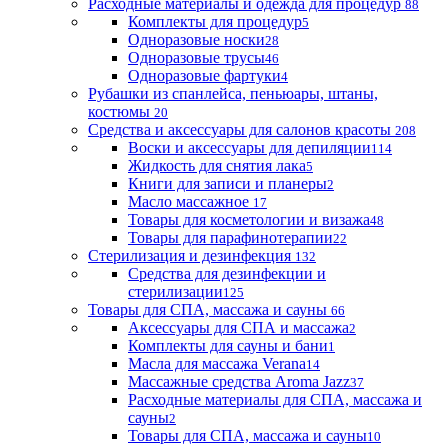
Расходные материалы и одежда для процедур
88
Комплекты для процедур
5
Одноразовые носки
28
Одноразовые трусы
46
Одноразовые фартуки
4
Рубашки из спанлейса, пеньюары, штаны,
костюмы
20
Средства и аксессуары для салонов красоты
208
Воски и аксессуары для депиляции
114
Жидкость для снятия лака
5
Книги для записи и планеры
2
Масло массажное
17
Товары для косметологии и визажа
48
Товары для парафинотерапии
22
Стерилизация и дезинфекция
132
Средства для дезинфекции и
стерилизации
125
Товары для СПА, массажа и сауны
66
Аксессуары для СПА и массажа
2
Комплекты для сауны и бани
1
Масла для массажа Verana
14
Массажные средства Aroma Jazz
37
Расходные материалы для СПА, массажа и
сауны
2
Товары для СПА, массажа и сауны
10