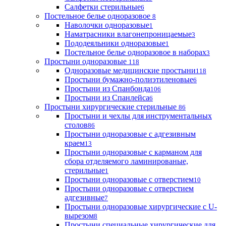
Салфетки стерильные
6
Постельное белье одноразовое
8
Наволочки одноразовые
1
Наматрасники влагонепроницаемые
3
Пододеяльники одноразовые
1
Постельное белье одноразовое в наборах
3
Простыни одноразовые
118
Одноразовые медицинские простыни
118
Простыни бумажно-полиэтиленовые
6
Простыни из Спанбонда
106
Простыни из Спанлейса
6
Простыни хирургические стерильные
86
Простыни и чехлы для инструментальных
столов
86
Простыни одноразовые с адгезивным
краем
13
Простыни одноразовые с карманом для
сбора отделяемого ламинированые,
стерильные
1
Простыни одноразовые с отверстием
10
Простыни одноразовые с отверстием
адгезивные
7
Простыни одноразовые хирургические с U-
вырезом
8
Простыни специальные хирургические для