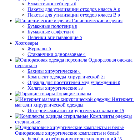
Емкости-контейнеры
0
Пакеты для утилизации отходов класса А
0
Пакеты для утилизации отходов класса В
0
Гигиенические изделия
Бумажные полотенца
0
Бумажные салфетки
0
Пеленки впитывающие
0
Хозтовары
Журналы
0
Стаканчики одноразовые
0
Одноразовая одежда
персонала
Бахилы хирургические
0
Комплект одежды хирургической
21
Одежда для посетителей мед.учреждений
0
Халаты хирургические
38
Горящие товары
Интернет-
магазин хирургической одежды
Интернет-магазин хирургических халатов
19
Комплекты одежды
стерильные
Одноразовые хирургические комплекты и бельё
Бельё для нейрохирургических операций
35