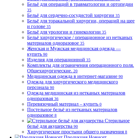
Бельё для операций в травматологии и ортопедии
35
Бельё для сердечно-сосудистой хирургии
35
Бельё для торакальной хирургии, операций на шее
и голове
35
Бельё для урологии и гинекологии
35
Бельё хирургическое / операционное из нетканых
материалов одноразовое
35
Женская и Мужская медицинская одежда —
купить
90
Изделия для операционной
35
Комплекты для ограничения операционного поля.
Общехирургические.
20
Медицинская одежда в интернет-магазине
90
Одежда для хирургического медицинского
персонала
90
Одежда медицинская из нетканых материалов
одноразовая
36
Перевязочный материал – купить
0
Постельное бельё из нетканых материалов
одноразовое
8
Стерильное
бельё для акушерства
90
Хирургические простыни общего назначения
8
Продукция Новисет