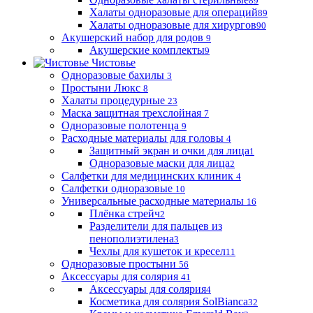
89
Халаты одноразовые для операций
89
Халаты одноразовые для хирургов
90
Акушерский набор для родов
9
Акушерские комплекты
9
Чистовье
Одноразовые бахилы
3
Простыни Люкс
8
Халаты процедурные
23
Маска защитная трехслойная
7
Одноразовые полотенца
9
Расходные материалы для головы
4
Защитный экран и очки для лица
1
Одноразовые маски для лица
2
Салфетки для медицинских клиник
4
Салфетки одноразовые
10
Универсальные расходные материалы
16
Плёнка стрейч
2
Разделители для пальцев из
пенополиэтилена
3
Чехлы для кушеток и кресел
11
Одноразовые простыни
56
Аксессуары для солярия
41
Аксессуары для солярия
4
Косметика для солярия SolBianca
32