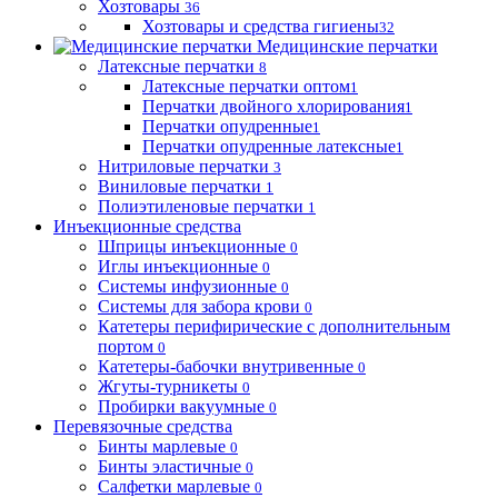
Хозтовары
36
Хозтовары и средства гигиены
32
Медицинские перчатки
Латексные перчатки
8
Латексные перчатки оптом
1
Перчатки двойного хлорирования
1
Перчатки опудренные
1
Перчатки опудренные латексные
1
Нитриловые перчатки
3
Виниловые перчатки
1
Полиэтиленовые перчатки
1
Инъекционные средства
Шприцы инъекционные
0
Иглы инъекционные
0
Системы инфузионные
0
Системы для забора крови
0
Катетеры перифирические с дополнительным
портом
0
Катетеры-бабочки внутривенные
0
Жгуты-турникеты
0
Пробирки вакуумные
0
Перевязочные средства
Бинты марлевые
0
Бинты эластичные
0
Салфетки марлевые
0