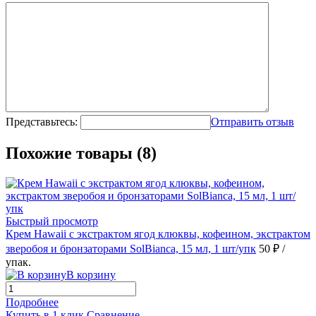
Представьтесь:
Отправить отзыв
Похожие товары (8)
Быстрый просмотр
Крем Hawaii с экстрактом ягод клюквы, кофеином, экстрактом
зверобоя и бронзаторами SolBianca, 15 мл, 1 шт/упк
50 ₽
/
упак.
В корзину
Подробнее
Купить в 1 клик
Сравнение