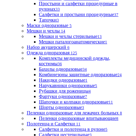
Простыни и салфетки процедурные в
рулонах
33
Салфетки и простыни процедурные
37
Тапочки
3
Маски одноразовые
5
Мешки и чехлы
14
Мешки и чехлы стерильные
13
Мешки паталогоанатомические
1
Набор акушерский
6
Одежда одноразовая
125
Комплекты медицинской одежды,
костюмы
36
Бахилы одноразовые
34
Комбинезоны защитные одноразовые
24
Накидки одноразовые
1
Нарукавники одноразовые
5
Рубашки для роженицы
4
Фартуки одноразовые
7
Шапочки и колпаки одноразовые
11
Шорты одноразовые
3
Пеленки одноразовые для лежачих больных
8
Пеленки одноразовые впитывающие
8
Полотенца и Салфетки
11
Салфетки и полотенца в рулоне
5
Салфетки нестерильные
3