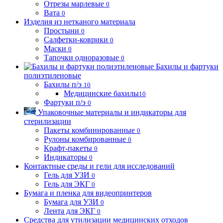
Отрезы марлевые
0
Вата
0
Изделия из нетканого материала
Простыни
0
Салфетки-коврики
0
Маски
0
Тапочки одноразовые
0
Бахилы и фартуки
полиэтиленовые
Бахилы п/э
10
Медицинские бахилы
10
Фартуки п/э
0
Упаковочные материалы и индикаторы для
стерилизации
Пакеты комбинированные
0
Рулоны комбированные
0
Крафт-пакеты
0
Индикаторы
0
Контактные среды и гели для исследований
Гель для УЗИ
0
Гель для ЭКГ
0
Бумага и пленка для видеопринтеров
Бумага для УЗИ
0
Лента для ЭКГ
0
Средства для утилизации медицинских отходов