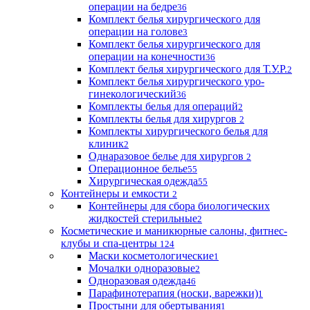
операции на бедре
36
Комплект белья хирургического для
операции на голове
3
Комплект белья хирургического для
операции на конечности
36
Комплект белья хирургического для Т.У.Р.
2
Комплект белья хирургического уро-
гинекологический
36
Комплекты белья для операций
2
Комплекты белья для хирургов
2
Комплекты хирургического белья для
клиник
2
Однаразовое белье для хирургов
2
Операционное белье
55
Хирургическая одежда
55
Контейнеры и емкости
2
Контейнеры для сбора биологических
жидкостей стерильные
2
Косметические и маникюрные салоны, фитнес-
клубы и спа-центры
124
Маски косметологические
1
Мочалки одноразовые
2
Одноразовая одежда
46
Парафинотерапия (носки, варежки)
1
Простыни для обертывания
1