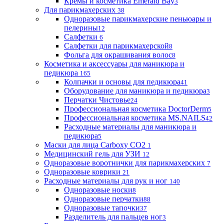
Кремы и косметика Emerald Bay
3
Для парикмахерских
38
Одноразовые парикмахерские пеньюары и
пелерины
12
Салфетки
6
Салфетки для парикмахерской
8
Фольга для окрашивания волос
8
Косметика и аксессуары для маникюра и
педикюра
165
Колпачки и основы для педикюра
41
Оборудование для маникюра и педикюра
3
Перчатки Чистовье
24
Профессиональная косметика DoctorDerm
5
Профессиональная косметика MS.NAILS
42
Расходные материалы для маникюра и
педикюра
5
Маски для лица Carboxy CO2
1
Медицинский гель для УЗИ
12
Одноразовые воротнички для парикмахерских
7
Одноразовые коврики
21
Расходные материалы для рук и ног
140
Одноразовые носки
8
Одноразовые перчатки
88
Одноразовые тапочки
37
Разделитель для пальцев ног
3