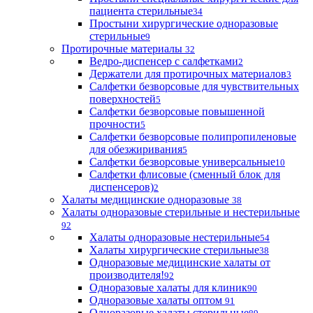
пациента стерильные
34
Простыни хирургические одноразовые
стерильные
9
Протирочные материалы
32
Ведро-диспенсер с салфетками
2
Держатели для протирочных материалов
3
Салфетки безворсовые для чувствительных
поверхностей
5
Салфетки безворсовые повышенной
прочности
5
Салфетки безворсовые полипропиленовые
для обезжиривания
5
Салфетки безворсовые универсальные
10
Салфетки флисовые (сменный блок для
диспенсеров)
2
Халаты медицинские одноразовые
38
Халаты одноразовые стерильные и нестерильные
92
Халаты одноразовые нестерильные
54
Халаты хирургические стерильные
38
Одноразовые медицинские халаты от
производителя!
92
Одноразовые халаты для клиник
90
Одноразовые халаты оптом
91
Одноразовые халаты стерильные