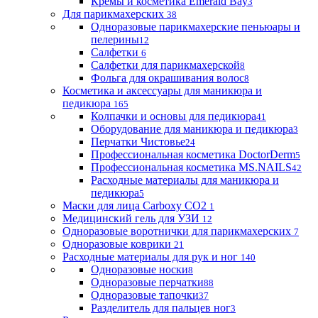
Кремы и косметика Emerald Bay
3
Для парикмахерских
38
Одноразовые парикмахерские пеньюары и
пелерины
12
Салфетки
6
Салфетки для парикмахерской
8
Фольга для окрашивания волос
8
Косметика и аксессуары для маникюра и
педикюра
165
Колпачки и основы для педикюра
41
Оборудование для маникюра и педикюра
3
Перчатки Чистовье
24
Профессиональная косметика DoctorDerm
5
Профессиональная косметика MS.NAILS
42
Расходные материалы для маникюра и
педикюра
5
Маски для лица Carboxy CO2
1
Медицинский гель для УЗИ
12
Одноразовые воротнички для парикмахерских
7
Одноразовые коврики
21
Расходные материалы для рук и ног
140
Одноразовые носки
8
Одноразовые перчатки
88
Одноразовые тапочки
37
Разделитель для пальцев ног
3