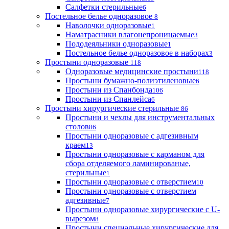
Салфетки стерильные
6
Постельное белье одноразовое
8
Наволочки одноразовые
1
Наматрасники влагонепроницаемые
3
Пододеяльники одноразовые
1
Постельное белье одноразовое в наборах
3
Простыни одноразовые
118
Одноразовые медицинские простыни
118
Простыни бумажно-полиэтиленовые
6
Простыни из Спанбонда
106
Простыни из Спанлейса
6
Простыни хирургические стерильные
86
Простыни и чехлы для инструментальных
столов
86
Простыни одноразовые с адгезивным
краем
13
Простыни одноразовые с карманом для
сбора отделяемого ламинированые,
стерильные
1
Простыни одноразовые с отверстием
10
Простыни одноразовые с отверстием
адгезивные
7
Простыни одноразовые хирургические с U-
вырезом
8
Простыни специальные хирургические для