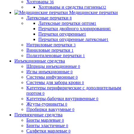
Хозтовары
36
Хозтовары и средства гигиены
32
Медицинские перчатки
Латексные перчатки
8
Латексные перчатки оптом
1
Перчатки двойного хлорирования
1
Перчатки опудренные
1
Перчатки опудренные латексные
1
Нитриловые перчатки
3
Виниловые перчатки
1
Полиэтиленовые перчатки
1
Инъекционные средства
Шприцы инъекционные
0
Иглы инъекционные
0
Системы инфузионные
0
Системы для забора крови
0
Катетеры перифирические с дополнительным
портом
0
Катетеры-бабочки внутривенные
0
Жгуты-турникеты
0
Пробирки вакуумные
0
Перевязочные средства
Бинты марлевые
0
Бинты эластичные
0
Салфетки марлевые
0