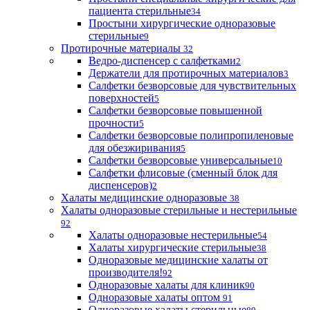
пациента стерильные
34
Простыни хирургические одноразовые
стерильные
9
Протирочные материалы
32
Ведро-диспенсер с салфетками
2
Держатели для протирочных материалов
3
Салфетки безворсовые для чувствительных
поверхностей
5
Салфетки безворсовые повышенной
прочности
5
Салфетки безворсовые полипропиленовые
для обезжиривания
5
Салфетки безворсовые универсальные
10
Салфетки флисовые (сменный блок для
диспенсеров)
2
Халаты медицинские одноразовые
38
Халаты одноразовые стерильные и нестерильные
92
Халаты одноразовые нестерильные
54
Халаты хирургические стерильные
38
Одноразовые медицинские халаты от
производителя!
92
Одноразовые халаты для клиник
90
Одноразовые халаты оптом
91
Одноразовые халаты стерильные