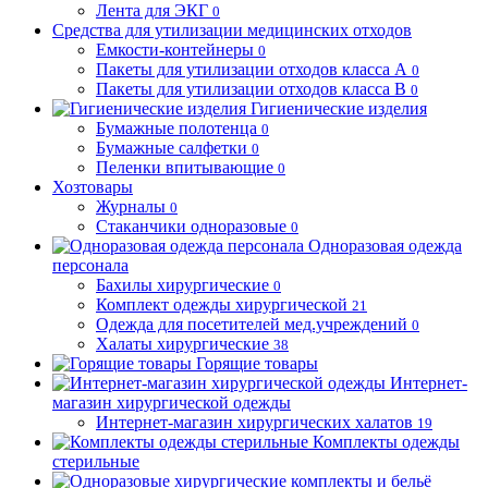
Лента для ЭКГ
0
Средства для утилизации медицинских отходов
Емкости-контейнеры
0
Пакеты для утилизации отходов класса А
0
Пакеты для утилизации отходов класса В
0
Гигиенические изделия
Бумажные полотенца
0
Бумажные салфетки
0
Пеленки впитывающие
0
Хозтовары
Журналы
0
Стаканчики одноразовые
0
Одноразовая одежда
персонала
Бахилы хирургические
0
Комплект одежды хирургической
21
Одежда для посетителей мед.учреждений
0
Халаты хирургические
38
Горящие товары
Интернет-
магазин хирургической одежды
Интернет-магазин хирургических халатов
19
Комплекты одежды
стерильные