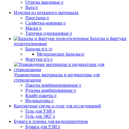
Отрезы марлевые
0
Вата
0
Изделия из нетканого материала
Простыни
0
Салфетки-коврики
0
Маски
0
Тапочки одноразовые
0
Бахилы и фартуки
полиэтиленовые
Бахилы п/э
10
Медицинские бахилы
10
Фартуки п/э
0
Упаковочные материалы и индикаторы для
стерилизации
Пакеты комбинированные
0
Рулоны комбированные
0
Крафт-пакеты
0
Индикаторы
0
Контактные среды и гели для исследований
Гель для УЗИ
0
Гель для ЭКГ
0
Бумага и пленка для видеопринтеров
Бумага для УЗИ
0