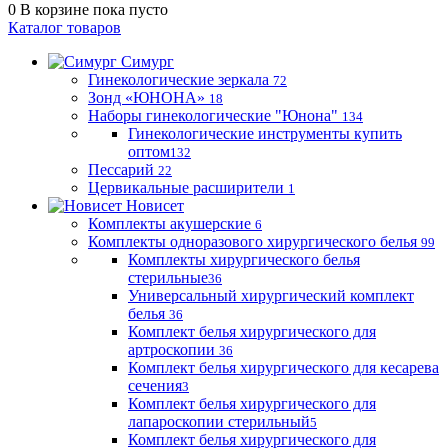
0
В корзине
пока пусто
Каталог товаров
Симург
Гинекологические зеркала
72
Зонд «ЮНОНА»
18
Наборы гинекологические "Юнона"
134
Гинекологические инструменты купить
оптом
132
Пессарий
22
Цервикальные расширители
1
Новисет
Комплекты акушерские
6
Комплекты одноразового хирургического белья
99
Комплекты хирургического белья
стерильные
36
Универсальный хирургический комплект
белья
36
Комплект белья хирургического для
артроскопии
36
Комплект белья хирургического для кесарева
сечения
3
Комплект белья хирургического для
лапароскопии стерильный
5
Комплект белья хирургического для