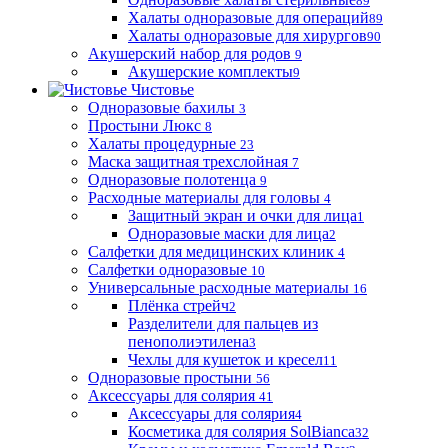
89
Халаты одноразовые для операций
89
Халаты одноразовые для хирургов
90
Акушерский набор для родов
9
Акушерские комплекты
9
Чистовье
Одноразовые бахилы
3
Простыни Люкс
8
Халаты процедурные
23
Маска защитная трехслойная
7
Одноразовые полотенца
9
Расходные материалы для головы
4
Защитный экран и очки для лица
1
Одноразовые маски для лица
2
Салфетки для медицинских клиник
4
Салфетки одноразовые
10
Универсальные расходные материалы
16
Плёнка стрейч
2
Разделители для пальцев из
пенополиэтилена
3
Чехлы для кушеток и кресел
11
Одноразовые простыни
56
Аксессуары для солярия
41
Аксессуары для солярия
4
Косметика для солярия SolBianca
32