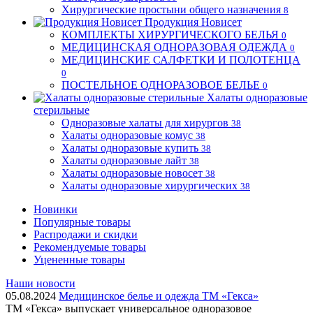
Хирургические простыни общего назначения
8
Продукция Новисет
КОМПЛЕКТЫ ХИРУРГИЧЕСКОГО БЕЛЬЯ
0
МЕДИЦИНСКАЯ ОДНОРАЗОВАЯ ОДЕЖДА
0
МЕДИЦИНСКИЕ САЛФЕТКИ И ПОЛОТЕНЦА
0
ПОСТЕЛЬНОЕ ОДНОРАЗОВОЕ БЕЛЬЕ
0
Халаты одноразовые
стерильные
Одноразовые халаты для хирургов
38
Халаты одноразовые комус
38
Халаты одноразовые купить
38
Халаты одноразовые лайт
38
Халаты одноразовые новосет
38
Халаты одноразовые хирургических
38
Новинки
Популярные товары
Распродажи и скидки
Рекомендуемые товары
Уцененные товары
Наши новости
05.08.2024
Медицинское белье и одежда ТМ «Гекса»
ТМ «Гекса» выпускает универсальное одноразовое