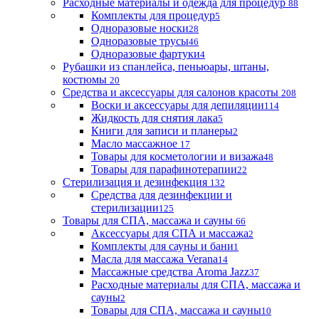
Расходные материалы и одежда для процедур
88
Комплекты для процедур
5
Одноразовые носки
28
Одноразовые трусы
46
Одноразовые фартуки
4
Рубашки из спанлейса, пеньюары, штаны,
костюмы
20
Средства и аксессуары для салонов красоты
208
Воски и аксессуары для депиляции
114
Жидкость для снятия лака
5
Книги для записи и планеры
2
Масло массажное
17
Товары для косметологии и визажа
48
Товары для парафинотерапии
22
Стерилизация и дезинфекция
132
Средства для дезинфекции и
стерилизации
125
Товары для СПА, массажа и сауны
66
Аксессуары для СПА и массажа
2
Комплекты для сауны и бани
1
Масла для массажа Verana
14
Массажные средства Aroma Jazz
37
Расходные материалы для СПА, массажа и
сауны
2
Товары для СПА, массажа и сауны
10