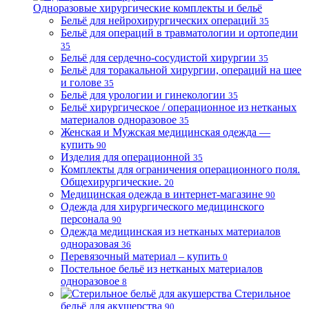
Одноразовые хирургические комплекты и бельё
Бельё для нейрохирургических операций
35
Бельё для операций в травматологии и ортопедии
35
Бельё для сердечно-сосудистой хирургии
35
Бельё для торакальной хирургии, операций на шее
и голове
35
Бельё для урологии и гинекологии
35
Бельё хирургическое / операционное из нетканых
материалов одноразовое
35
Женская и Мужская медицинская одежда —
купить
90
Изделия для операционной
35
Комплекты для ограничения операционного поля.
Общехирургические.
20
Медицинская одежда в интернет-магазине
90
Одежда для хирургического медицинского
персонала
90
Одежда медицинская из нетканых материалов
одноразовая
36
Перевязочный материал – купить
0
Постельное бельё из нетканых материалов
одноразовое
8
Стерильное
бельё для акушерства
90