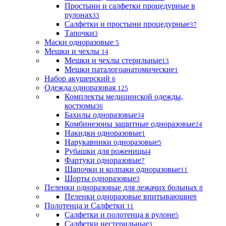
Простыни и салфетки процедурные в
рулонах
33
Салфетки и простыни процедурные
37
Тапочки
3
Маски одноразовые
5
Мешки и чехлы
14
Мешки и чехлы стерильные
13
Мешки паталогоанатомические
1
Набор акушерский
6
Одежда одноразовая
125
Комплекты медицинской одежды,
костюмы
36
Бахилы одноразовые
34
Комбинезоны защитные одноразовые
24
Накидки одноразовые
1
Нарукавники одноразовые
5
Рубашки для роженицы
4
Фартуки одноразовые
7
Шапочки и колпаки одноразовые
11
Шорты одноразовые
3
Пеленки одноразовые для лежачих больных
8
Пеленки одноразовые впитывающие
8
Полотенца и Салфетки
11
Салфетки и полотенца в рулоне
5
Салфетки нестерильные
3