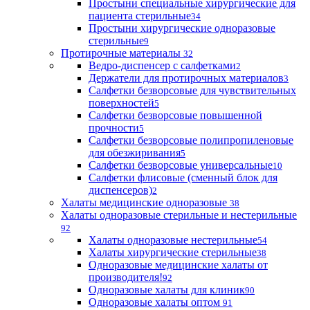
Простыни специальные хирургические для
пациента стерильные
34
Простыни хирургические одноразовые
стерильные
9
Протирочные материалы
32
Ведро-диспенсер с салфетками
2
Держатели для протирочных материалов
3
Салфетки безворсовые для чувствительных
поверхностей
5
Салфетки безворсовые повышенной
прочности
5
Салфетки безворсовые полипропиленовые
для обезжиривания
5
Салфетки безворсовые универсальные
10
Салфетки флисовые (сменный блок для
диспенсеров)
2
Халаты медицинские одноразовые
38
Халаты одноразовые стерильные и нестерильные
92
Халаты одноразовые нестерильные
54
Халаты хирургические стерильные
38
Одноразовые медицинские халаты от
производителя!
92
Одноразовые халаты для клиник
90
Одноразовые халаты оптом
91