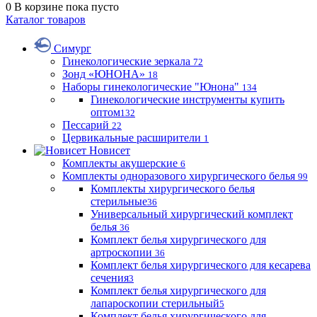
0
В корзине
пока пусто
Каталог товаров
Симург
Гинекологические зеркала
72
Зонд «ЮНОНА»
18
Наборы гинекологические "Юнона"
134
Гинекологические инструменты купить
оптом
132
Пессарий
22
Цервикальные расширители
1
Новисет
Комплекты акушерские
6
Комплекты одноразового хирургического белья
99
Комплекты хирургического белья
стерильные
36
Универсальный хирургический комплект
белья
36
Комплект белья хирургического для
артроскопии
36
Комплект белья хирургического для кесарева
сечения
3
Комплект белья хирургического для
лапароскопии стерильный
5
Комплект белья хирургического для