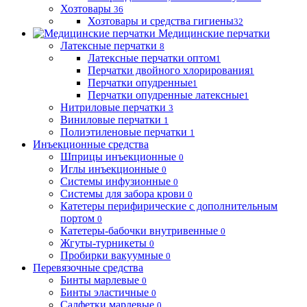
Хозтовары
36
Хозтовары и средства гигиены
32
Медицинские перчатки
Латексные перчатки
8
Латексные перчатки оптом
1
Перчатки двойного хлорирования
1
Перчатки опудренные
1
Перчатки опудренные латексные
1
Нитриловые перчатки
3
Виниловые перчатки
1
Полиэтиленовые перчатки
1
Инъекционные средства
Шприцы инъекционные
0
Иглы инъекционные
0
Системы инфузионные
0
Системы для забора крови
0
Катетеры перифирические с дополнительным
портом
0
Катетеры-бабочки внутривенные
0
Жгуты-турникеты
0
Пробирки вакуумные
0
Перевязочные средства
Бинты марлевые
0
Бинты эластичные
0
Салфетки марлевые
0