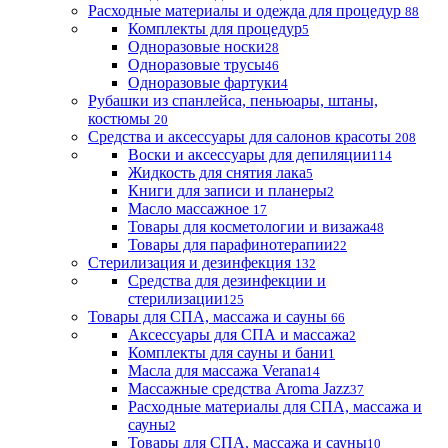
Расходные материалы и одежда для процедур
88
Комплекты для процедур
5
Одноразовые носки
28
Одноразовые трусы
46
Одноразовые фартуки
4
Рубашки из спанлейса, пеньюары, штаны,
костюмы
20
Средства и аксессуары для салонов красоты
208
Воски и аксессуары для депиляции
114
Жидкость для снятия лака
5
Книги для записи и планеры
2
Масло массажное
17
Товары для косметологии и визажа
48
Товары для парафинотерапии
22
Стерилизация и дезинфекция
132
Средства для дезинфекции и
стерилизации
125
Товары для СПА, массажа и сауны
66
Аксессуары для СПА и массажа
2
Комплекты для сауны и бани
1
Масла для массажа Verana
14
Массажные средства Aroma Jazz
37
Расходные материалы для СПА, массажа и
сауны
2
Товары для СПА, массажа и сауны
10