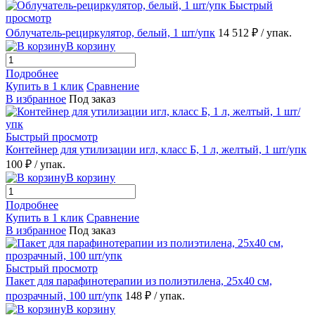
Быстрый
просмотр
Облучатель-рециркулятор, белый, 1 шт/упк
14 512 ₽
/ упак.
В корзину
Подробнее
Купить в 1 клик
Сравнение
В избранное
Под заказ
Быстрый просмотр
Контейнер для утилизации игл, класс Б, 1 л, желтый, 1 шт/упк
100 ₽
/ упак.
В корзину
Подробнее
Купить в 1 клик
Сравнение
В избранное
Под заказ
Быстрый просмотр
Пакет для парафинотерапии из полиэтилена, 25х40 см,
прозрачный, 100 шт/упк
148 ₽
/ упак.
В корзину