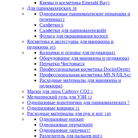
Кремы и косметика Emerald Bay
3
Для парикмахерских
38
Одноразовые парикмахерские пеньюары и
пелерины
12
Салфетки
6
Салфетки для парикмахерской
8
Фольга для окрашивания волос
8
Косметика и аксессуары для маникюра и
педикюра
165
Колпачки и основы для педикюра
41
Оборудование для маникюра и педикюра
3
Перчатки Чистовье
24
Профессиональная косметика DoctorDerm
5
Профессиональная косметика MS.NAILS
42
Расходные материалы для маникюра и
педикюра
5
Маски для лица Carboxy CO2
1
Медицинский гель для УЗИ
12
Одноразовые воротнички для парикмахерских
7
Одноразовые коврики
21
Расходные материалы для рук и ног
140
Одноразовые носки
8
Одноразовые перчатки
88
Одноразовые тапочки
37
Разделитель для пальцев ног
3