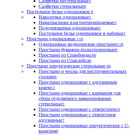
Салфетки нестерильные
3
Салфетки стерильные
6
Постельное белье одноразовое
8
Наволочки одноразовые
1
Наматрасники влагонепроницаемые
3
Пододеяльники одноразовые
1
Постельное белье одноразовое в наборах
3
Простыни одноразовые
118
Одноразовые медицинские простыни
118
Простыни бумажно-полиэтиленовые
6
Простыни из Спанбонда
106
Простыни из Спанлейса
6
Простыни хирургические стерильные
86
Простыни и чехлы для инструментальных
столов
86
Простыни одноразовые с адгезивным
краем
13
Простыни одноразовые с карманом для
сбора отделяемого ламинированые,
стерильные
1
Простыни одноразовые с отверстием
10
Простыни одноразовые с отверстием
адгезивные
7
Простыни одноразовые хирургические с U-
вырезом
8