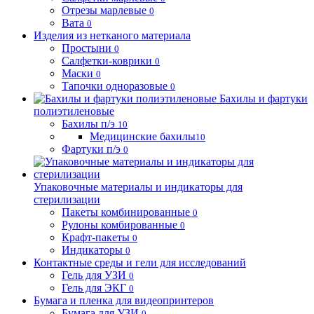
Отрезы марлевые
0
Вата
0
Изделия из нетканого материала
Простыни
0
Салфетки-коврики
0
Маски
0
Тапочки одноразовые
0
Бахилы и фартуки
полиэтиленовые
Бахилы п/э
10
Медицинские бахилы
10
Фартуки п/э
0
Упаковочные материалы и индикаторы для
стерилизации
Пакеты комбинированные
0
Рулоны комбированные
0
Крафт-пакеты
0
Индикаторы
0
Контактные среды и гели для исследований
Гель для УЗИ
0
Гель для ЭКГ
0
Бумага и пленка для видеопринтеров
Бумага для УЗИ
0