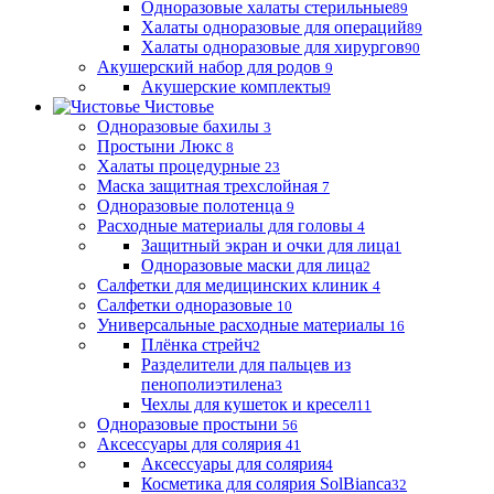
Одноразовые халаты стерильные
89
Халаты одноразовые для операций
89
Халаты одноразовые для хирургов
90
Акушерский набор для родов
9
Акушерские комплекты
9
Чистовье
Одноразовые бахилы
3
Простыни Люкс
8
Халаты процедурные
23
Маска защитная трехслойная
7
Одноразовые полотенца
9
Расходные материалы для головы
4
Защитный экран и очки для лица
1
Одноразовые маски для лица
2
Салфетки для медицинских клиник
4
Салфетки одноразовые
10
Универсальные расходные материалы
16
Плёнка стрейч
2
Разделители для пальцев из
пенополиэтилена
3
Чехлы для кушеток и кресел
11
Одноразовые простыни
56
Аксессуары для солярия
41
Аксессуары для солярия
4
Косметика для солярия SolBianca
32