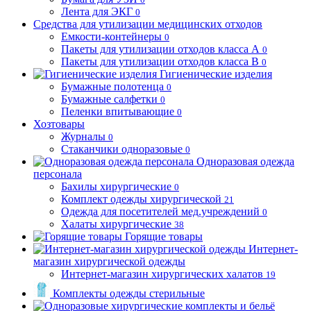
Лента для ЭКГ
0
Средства для утилизации медицинских отходов
Емкости-контейнеры
0
Пакеты для утилизации отходов класса А
0
Пакеты для утилизации отходов класса В
0
Гигиенические изделия
Бумажные полотенца
0
Бумажные салфетки
0
Пеленки впитывающие
0
Хозтовары
Журналы
0
Стаканчики одноразовые
0
Одноразовая одежда
персонала
Бахилы хирургические
0
Комплект одежды хирургической
21
Одежда для посетителей мед.учреждений
0
Халаты хирургические
38
Горящие товары
Интернет-
магазин хирургической одежды
Интернет-магазин хирургических халатов
19
Комплекты одежды стерильные