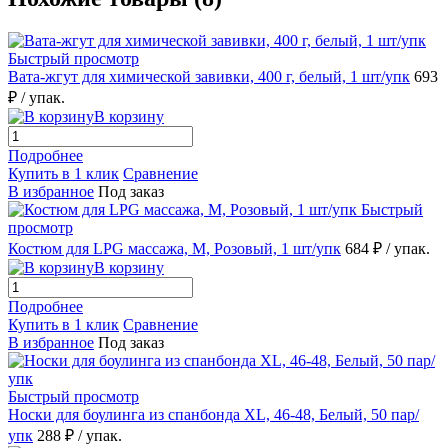
Быстрый просмотр
Вата-жгут для химической завивки, 400 г, белый, 1 шт/упк
693
₽
/ упак.
В корзину
Подробнее
Купить в 1 клик
Сравнение
В избранное
Под заказ
Быстрый
просмотр
Костюм для LPG массажа, M, Розовый, 1 шт/упк
684 ₽
/ упак.
В корзину
Подробнее
Купить в 1 клик
Сравнение
В избранное
Под заказ
Быстрый просмотр
Носки для боулинга из спанбонда XL, 46-48, Белый, 50 пар/
упк
288 ₽
/ упак.