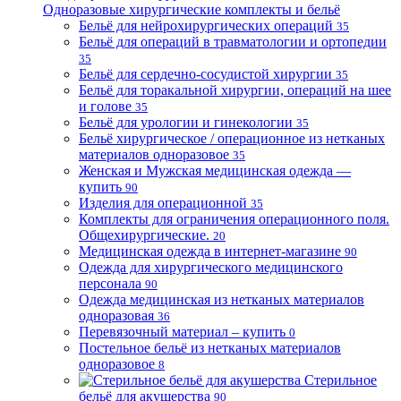
Одноразовые хирургические комплекты и бельё
Бельё для нейрохирургических операций
35
Бельё для операций в травматологии и ортопедии
35
Бельё для сердечно-сосудистой хирургии
35
Бельё для торакальной хирургии, операций на шее
и голове
35
Бельё для урологии и гинекологии
35
Бельё хирургическое / операционное из нетканых
материалов одноразовое
35
Женская и Мужская медицинская одежда —
купить
90
Изделия для операционной
35
Комплекты для ограничения операционного поля.
Общехирургические.
20
Медицинская одежда в интернет-магазине
90
Одежда для хирургического медицинского
персонала
90
Одежда медицинская из нетканых материалов
одноразовая
36
Перевязочный материал – купить
0
Постельное бельё из нетканых материалов
одноразовое
8
Стерильное
бельё для акушерства
90