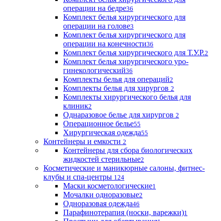
операции на бедре
36
Комплект белья хирургического для
операции на голове
3
Комплект белья хирургического для
операции на конечности
36
Комплект белья хирургического для Т.У.Р.
2
Комплект белья хирургического уро-
гинекологический
36
Комплекты белья для операций
2
Комплекты белья для хирургов
2
Комплекты хирургического белья для
клиник
2
Однаразовое белье для хирургов
2
Операционное белье
55
Хирургическая одежда
55
Контейнеры и емкости
2
Контейнеры для сбора биологических
жидкостей стерильные
2
Косметические и маникюрные салоны, фитнес-
клубы и спа-центры
124
Маски косметологические
1
Мочалки одноразовые
2
Одноразовая одежда
46
Парафинотерапия (носки, варежки)
1