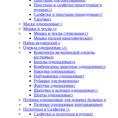
Простыни для обертывания
1
Простыни и салфетки процедурные в
рулонах
33
Салфетки и простыни процедурные
37
Тапочки
3
Маски одноразовые
5
Мешки и чехлы
14
Мешки и чехлы стерильные
13
Мешки паталогоанатомические
1
Набор акушерский
6
Одежда одноразовая
125
Комплекты медицинской одежды,
костюмы
36
Бахилы одноразовые
34
Комбинезоны защитные одноразовые
24
Накидки одноразовые
1
Нарукавники одноразовые
5
Рубашки для роженицы
4
Фартуки одноразовые
7
Шапочки и колпаки одноразовые
11
Шорты одноразовые
3
Пеленки одноразовые для лежачих больных
8
Пеленки одноразовые впитывающие
8
Полотенца и Салфетки
11
Салфетки и полотенца в рулоне
5