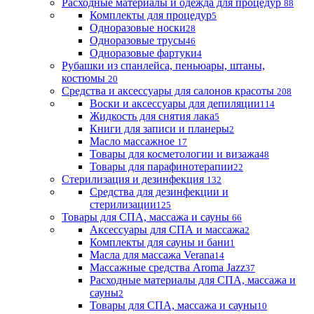
Расходные материалы и одежда для процедур
88
Комплекты для процедур
5
Одноразовые носки
28
Одноразовые трусы
46
Одноразовые фартуки
4
Рубашки из спанлейса, пеньюары, штаны,
костюмы
20
Средства и аксессуары для салонов красоты
208
Воски и аксессуары для депиляции
114
Жидкость для снятия лака
5
Книги для записи и планеры
2
Масло массажное
17
Товары для косметологии и визажа
48
Товары для парафинотерапии
22
Стерилизация и дезинфекция
132
Средства для дезинфекции и
стерилизации
125
Товары для СПА, массажа и сауны
66
Аксессуары для СПА и массажа
2
Комплекты для сауны и бани
1
Масла для массажа Verana
14
Массажные средства Aroma Jazz
37
Расходные материалы для СПА, массажа и
сауны
2
Товары для СПА, массажа и сауны
10