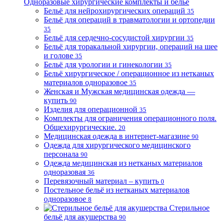
Одноразовые хирургические комплекты и бельё
Бельё для нейрохирургических операций
35
Бельё для операций в травматологии и ортопедии
35
Бельё для сердечно-сосудистой хирургии
35
Бельё для торакальной хирургии, операций на шее
и голове
35
Бельё для урологии и гинекологии
35
Бельё хирургическое / операционное из нетканых
материалов одноразовое
35
Женская и Мужская медицинская одежда —
купить
90
Изделия для операционной
35
Комплекты для ограничения операционного поля.
Общехирургические.
20
Медицинская одежда в интернет-магазине
90
Одежда для хирургического медицинского
персонала
90
Одежда медицинская из нетканых материалов
одноразовая
36
Перевязочный материал – купить
0
Постельное бельё из нетканых материалов
одноразовое
8
Стерильное
бельё для акушерства
90