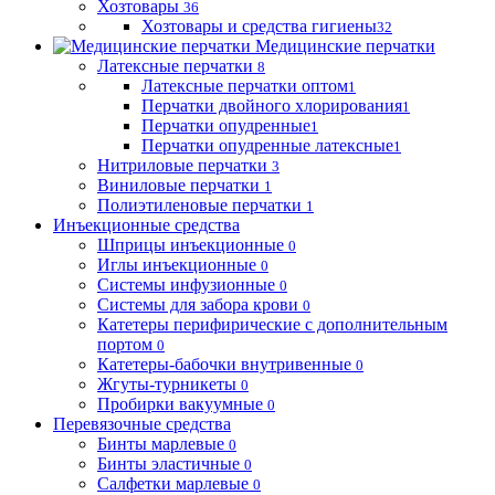
Хозтовары
36
Хозтовары и средства гигиены
32
Медицинские перчатки
Латексные перчатки
8
Латексные перчатки оптом
1
Перчатки двойного хлорирования
1
Перчатки опудренные
1
Перчатки опудренные латексные
1
Нитриловые перчатки
3
Виниловые перчатки
1
Полиэтиленовые перчатки
1
Инъекционные средства
Шприцы инъекционные
0
Иглы инъекционные
0
Системы инфузионные
0
Системы для забора крови
0
Катетеры перифирические с дополнительным
портом
0
Катетеры-бабочки внутривенные
0
Жгуты-турникеты
0
Пробирки вакуумные
0
Перевязочные средства
Бинты марлевые
0
Бинты эластичные
0
Салфетки марлевые
0