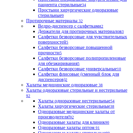
пациента стерильные
34
Простыни хирургические одноразовые
стерильные
9
Протирочные материалы
32
Ведро-диспенсер с салфетками
2
Держатели для протирочных материалов
3
Салфетки безворсовые для чувствительных
поверхностей
5
Салфетки безворсовые повышенной
прочности
5
Салфетки безворсовые полипропиленовые
для обезжиривания
5
Салфетки безворсовые универсальные
10
Салфетки флисовые (сменный блок для
диспенсеров)
2
Халаты медицинские одноразовые
38
Халаты одноразовые стерильные и нестерильные
92
Халаты одноразовые нестерильные
54
Халаты хирургические стерильные
38
Одноразовые медицинские халаты от
производителя!
92
Одноразовые халаты для клиник
90
Одноразовые халаты оптом
91
Одноразовые халаты стерильные