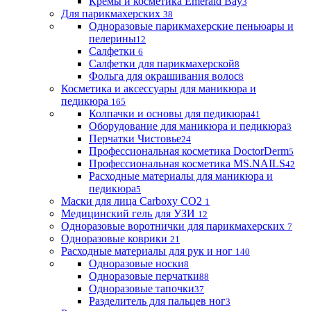
Кремы и косметика Emerald Bay
3
Для парикмахерских
38
Одноразовые парикмахерские пеньюары и
пелерины
12
Салфетки
6
Салфетки для парикмахерской
8
Фольга для окрашивания волос
8
Косметика и аксессуары для маникюра и
педикюра
165
Колпачки и основы для педикюра
41
Оборудование для маникюра и педикюра
3
Перчатки Чистовье
24
Профессиональная косметика DoctorDerm
5
Профессиональная косметика MS.NAILS
42
Расходные материалы для маникюра и
педикюра
5
Маски для лица Carboxy CO2
1
Медицинский гель для УЗИ
12
Одноразовые воротнички для парикмахерских
7
Одноразовые коврики
21
Расходные материалы для рук и ног
140
Одноразовые носки
8
Одноразовые перчатки
88
Одноразовые тапочки
37
Разделитель для пальцев ног
3