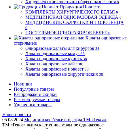
Хирургические простыни общего назначения
8
Продукция Новисет
КОМПЛЕКТЫ ХИРУРГИЧЕСКОГО БЕЛЬЯ
0
МЕДИЦИНСКАЯ ОДНОРАЗОВАЯ ОДЕЖДА
0
МЕДИЦИНСКИЕ САЛФЕТКИ И ПОЛОТЕНЦА
0
ПОСТЕЛЬНОЕ ОДНОРАЗОВОЕ БЕЛЬЕ
0
Халаты одноразовые
стерильные
Одноразовые халаты для хирургов
38
Халаты одноразовые комус
38
Халаты одноразовые купить
38
Халаты одноразовые лайт
38
Халаты одноразовые новосет
38
Халаты одноразовые хирургических
38
Новинки
Популярные товары
Распродажи и скидки
Рекомендуемые товары
Уцененные товары
Наши новости
05.08.2024
Медицинское белье и одежда ТМ «Гекса»
ТМ «Гекса» выпускает универсальное одноразовое