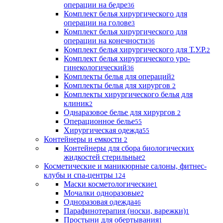
операции на бедре
36
Комплект белья хирургического для
операции на голове
3
Комплект белья хирургического для
операции на конечности
36
Комплект белья хирургического для Т.У.Р.
2
Комплект белья хирургического уро-
гинекологический
36
Комплекты белья для операций
2
Комплекты белья для хирургов
2
Комплекты хирургического белья для
клиник
2
Однаразовое белье для хирургов
2
Операционное белье
55
Хирургическая одежда
55
Контейнеры и емкости
2
Контейнеры для сбора биологических
жидкостей стерильные
2
Косметические и маникюрные салоны, фитнес-
клубы и спа-центры
124
Маски косметологические
1
Мочалки одноразовые
2
Одноразовая одежда
46
Парафинотерапия (носки, варежки)
1
Простыни для обертывания
1