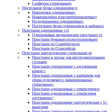
Салфетки стерильные
6
Постельное белье одноразовое
8
Наволочки одноразовые
1
Наматрасники влагонепроницаемые
3
Пододеяльники одноразовые
1
Постельное белье одноразовое в наборах
3
Простыни одноразовые
118
Одноразовые медицинские простыни
118
Простыни бумажно-полиэтиленовые
6
Простыни из Спанбонда
106
Простыни из Спанлейса
6
Простыни хирургические стерильные
86
Простыни и чехлы для инструментальных
столов
86
Простыни одноразовые с адгезивным
краем
13
Простыни одноразовые с карманом для
сбора отделяемого ламинированые,
стерильные
1
Простыни одноразовые с отверстием
10
Простыни одноразовые с отверстием
адгезивные
7
Простыни одноразовые хирургические с U-
вырезом
8
Простыни специальные хирургические для