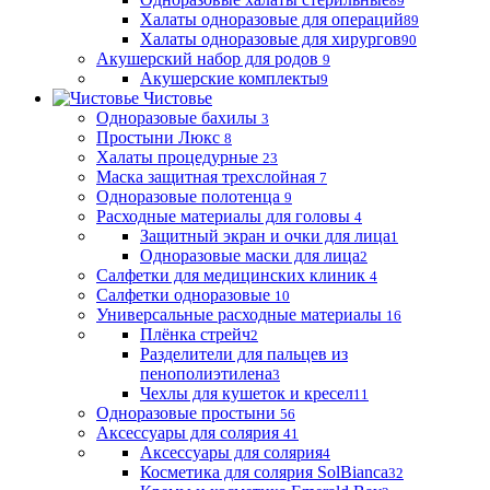
89
Халаты одноразовые для операций
89
Халаты одноразовые для хирургов
90
Акушерский набор для родов
9
Акушерские комплекты
9
Чистовье
Одноразовые бахилы
3
Простыни Люкс
8
Халаты процедурные
23
Маска защитная трехслойная
7
Одноразовые полотенца
9
Расходные материалы для головы
4
Защитный экран и очки для лица
1
Одноразовые маски для лица
2
Салфетки для медицинских клиник
4
Салфетки одноразовые
10
Универсальные расходные материалы
16
Плёнка стрейч
2
Разделители для пальцев из
пенополиэтилена
3
Чехлы для кушеток и кресел
11
Одноразовые простыни
56
Аксессуары для солярия
41
Аксессуары для солярия
4
Косметика для солярия SolBianca
32