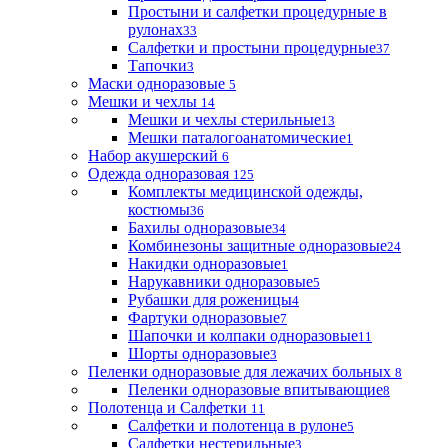
Простыни и салфетки процедурные в
рулонах
33
Салфетки и простыни процедурные
37
Тапочки
3
Маски одноразовые
5
Мешки и чехлы
14
Мешки и чехлы стерильные
13
Мешки паталогоанатомические
1
Набор акушерский
6
Одежда одноразовая
125
Комплекты медицинской одежды,
костюмы
36
Бахилы одноразовые
34
Комбинезоны защитные одноразовые
24
Накидки одноразовые
1
Нарукавники одноразовые
5
Рубашки для роженицы
4
Фартуки одноразовые
7
Шапочки и колпаки одноразовые
11
Шорты одноразовые
3
Пеленки одноразовые для лежачих больных
8
Пеленки одноразовые впитывающие
8
Полотенца и Салфетки
11
Салфетки и полотенца в рулоне
5
Салфетки нестерильные
3