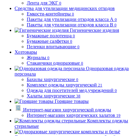
Лента для ЭКГ
0
Средства для утилизации медицинских отходов
Емкости-контейнеры
0
Пакеты для утилизации отходов класса А
0
Пакеты для утилизации отходов класса В
0
Гигиенические изделия
Бумажные полотенца
0
Бумажные салфетки
0
Пеленки впитывающие
0
Хозтовары
Журналы
0
Стаканчики одноразовые
0
Одноразовая одежда
персонала
Бахилы хирургические
0
Комплект одежды хирургической
21
Одежда для посетителей мед.учреждений
0
Халаты хирургические
38
Горящие товары
Интернет-магазин хирургической одежды
Интернет-магазин хирургических халатов
19
Комплекты одежды
стерильные