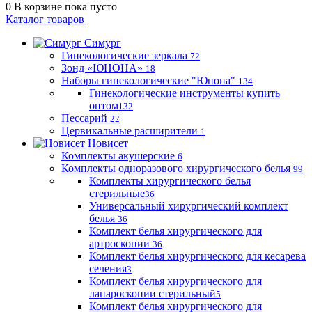
0
В корзине
пока пусто
Каталог товаров
Симург
Гинекологические зеркала
72
Зонд «ЮНОНА»
18
Наборы гинекологические "Юнона"
134
Гинекологические инструменты купить
оптом
132
Пессарий
22
Цервикальные расширители
1
Новисет
Комплекты акушерские
6
Комплекты одноразового хирургического белья
99
Комплекты хирургического белья
стерильные
36
Универсальный хирургический комплект
белья
36
Комплект белья хирургического для
артроскопии
36
Комплект белья хирургического для кесарева
сечения
3
Комплект белья хирургического для
лапароскопии стерильный
5
Комплект белья хирургического для