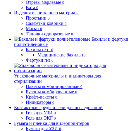
Отрезы марлевые
0
Вата
0
Изделия из нетканого материала
Простыни
0
Салфетки-коврики
0
Маски
0
Тапочки одноразовые
0
Бахилы и фартуки
полиэтиленовые
Бахилы п/э
10
Медицинские бахилы
10
Фартуки п/э
0
Упаковочные материалы и индикаторы для
стерилизации
Пакеты комбинированные
0
Рулоны комбированные
0
Крафт-пакеты
0
Индикаторы
0
Контактные среды и гели для исследований
Гель для УЗИ
0
Гель для ЭКГ
0
Бумага и пленка для видеопринтеров
Бумага для УЗИ
0