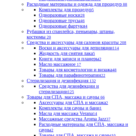
Расходные материалы и одежда для процедур
88
Комплекты для процедур
5
Одноразовые носки
28
Одноразовые трусы
46
Одноразовые фартуки
4
Рубашки из спанлейса, пеньюары, штаны,
костюмы
20
Средства и аксессуары для салонов красоты
208
Воски и аксессуары для депиляции
114
Жидкость для снятия лака
5
Книги для записи и планеры
2
Масло массажное
17
Товары для косметологии и визажа
48
Товары для парафинотерапии
22
Стерилизация и дезинфекция
132
Средства для дезинфекции и
стерилизации
125
Товары для СПА, массажа и сауны
66
Аксессуары для СПА и массажа
2
Комплекты для сауны и бани
1
Масла для массажа Verana
14
Массажные средства Aroma Jazz
37
Расходные материалы для СПА, массажа и
сауны
2
Товары для СПА, массажа и сауны
10