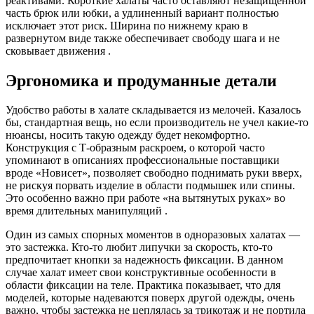
реактивами. Короткие халаты часто оставляют незащищенной
часть брюк или юбки, а удлиненный вариант полностью
исключает этот риск. Ширина по нижнему краю в
развернутом виде также обеспечивает свободу шага и не
сковывает движения .
Эргономика и продуманные детали
Удобство работы в халате складывается из мелочей. Казалось
бы, стандартная вещь, но если производитель не учел какие-то
нюансы, носить такую одежду будет некомфортно.
Конструкция с Т-образным раскроем, о которой часто
упоминают в описаниях профессиональные поставщики
вроде «Новисет», позволяет свободно поднимать руки вверх,
не рискуя порвать изделие в области подмышек или спины.
Это особенно важно при работе «на вытянутых руках» во
время длительных манипуляций .
Один из самых спорных моментов в одноразовых халатах —
это застежка. Кто-то любит липучки за скорость, кто-то
предпочитает кнопки за надежность фиксации. В данном
случае халат имеет свои конструктивные особенности в
области фиксации на теле. Практика показывает, что для
моделей, которые надеваются поверх другой одежды, очень
важно, чтобы застежка не цеплялась за трикотаж и не портила