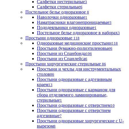
Салфетки нестерильные
3
Салфетки стерильные
6
Постельное белье одноразовое
8
Наволочки одноразовые
1
Наматрасники влагонепроницаемые
3
Пододеяльники одноразовые
1
Постельное белье одноразовое в наборах
3
Простыни одноразовые
118
Одноразовые медицинские простыни
118
Простыни бумажно-полиэтиленовые
6
Простыни из Спанбонда
106
Простыни из Спанлейса
6
Простыни хирургические стерильные
86
Простыни и чехлы для инструментальных
столов
86
Простыни одноразовые с адгезивным
краем
13
Простыни одноразовые с карманом для
сбора отделяемого ламинированые,
стерильные
1
Простыни одноразовые с отверстием
10
Простыни одноразовые с отверстием
адгезивные
7
Простыни одноразовые хирургические с U-
вырезом
8