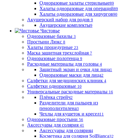
Одноразовые халаты стерильные
89
Халаты одноразовые для операций
89
Халаты одноразовые для хирургов
90
Акушерский набор для родов
9
Акушерские комплекты
9
Чистовье
Одноразовые бахилы
3
Простыни Люкс
8
Халаты процедурные
23
Маска защитная трехслойная
7
Одноразовые полотенца
9
Расходные материалы для головы
4
Защитный экран и очки для лица
1
Одноразовые маски для лица
2
Салфетки для медицинских клиник
4
Салфетки одноразовые
10
Универсальные расходные материалы
16
Плёнка стрейч
2
Разделители для пальцев из
пенополиэтилена
3
Чехлы для кушеток и кресел
11
Одноразовые простыни
56
Аксессуары для солярия
41
Аксессуары для солярия
4
Косметика для солярия SolBianca
32