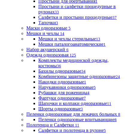
Простыни для обертывания
1
Простыни и салфетки процедурные в
рулонах
33
Салфетки и простыни процедурные
37
Тапочки
3
Маски одноразовые
5
Мешки и чехлы
14
Мешки и чехлы стерильные
13
Мешки паталогоанатомические
1
Набор акушерский
6
Одежда одноразовая
125
Комплекты медицинской одежды,
костюмы
36
Бахилы одноразовые
34
Комбинезоны защитные одноразовые
24
Накидки одноразовые
1
Нарукавники одноразовые
5
Рубашки для роженицы
4
Фартуки одноразовые
7
Шапочки и колпаки одноразовые
11
Шорты одноразовые
3
Пеленки одноразовые для лежачих больных
8
Пеленки одноразовые впитывающие
8
Полотенца и Салфетки
11
Салфетки и полотенца в рулоне
5