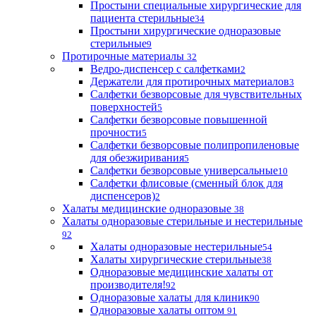
Простыни специальные хирургические для
пациента стерильные
34
Простыни хирургические одноразовые
стерильные
9
Протирочные материалы
32
Ведро-диспенсер с салфетками
2
Держатели для протирочных материалов
3
Салфетки безворсовые для чувствительных
поверхностей
5
Салфетки безворсовые повышенной
прочности
5
Салфетки безворсовые полипропиленовые
для обезжиривания
5
Салфетки безворсовые универсальные
10
Салфетки флисовые (сменный блок для
диспенсеров)
2
Халаты медицинские одноразовые
38
Халаты одноразовые стерильные и нестерильные
92
Халаты одноразовые нестерильные
54
Халаты хирургические стерильные
38
Одноразовые медицинские халаты от
производителя!
92
Одноразовые халаты для клиник
90
Одноразовые халаты оптом
91