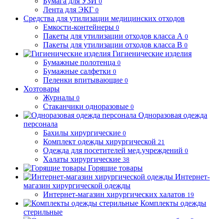
Бумага для УЗИ
0
Лента для ЭКГ
0
Средства для утилизации медицинских отходов
Емкости-контейнеры
0
Пакеты для утилизации отходов класса А
0
Пакеты для утилизации отходов класса В
0
Гигиенические изделия
Бумажные полотенца
0
Бумажные салфетки
0
Пеленки впитывающие
0
Хозтовары
Журналы
0
Стаканчики одноразовые
0
Одноразовая одежда
персонала
Бахилы хирургические
0
Комплект одежды хирургической
21
Одежда для посетителей мед.учреждений
0
Халаты хирургические
38
Горящие товары
Интернет-
магазин хирургической одежды
Интернет-магазин хирургических халатов
19
Комплекты одежды
стерильные