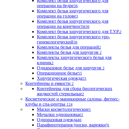
Комплект белья хирургического для
операции на бедре
36
Комплект белья хирургического для
операции на голове
3
Комплект белья хирургического для
операции на конечности
36
Комплект белья хирургического для Т.У.Р.
2
Комплект белья хирургического уро-
гинекологический
36
Комплекты белья для операций
2
Комплекты белья для хирургов
2
Комплекты хирургического белья для
клиник
2
Однаразовое белье для хирургов
2
Операционное белье
55
Хирургическая одежда
55
Контейнеры и емкости
2
Контейнеры для сбора биологических
жидкостей стерильные
2
Косметические и маникюрные салоны, фитнес-
клубы и спа-центры
124
Маски косметологические
1
Мочалки одноразовые
2
Одноразовая одежда
46
Парафинотерапия (носки, варежки)
1