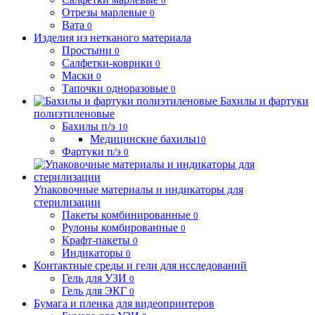
0
Отрезы марлевые
0
Вата
0
Изделия из нетканого материала
Простыни
0
Салфетки-коврики
0
Маски
0
Тапочки одноразовые
0
Бахилы и фартуки
полиэтиленовые
Бахилы п/э
10
Медицинские бахилы
10
Фартуки п/э
0
Упаковочные материалы и индикаторы для
стерилизации
Пакеты комбинированные
0
Рулоны комбированные
0
Крафт-пакеты
0
Индикаторы
0
Контактные среды и гели для исследований
Гель для УЗИ
0
Гель для ЭКГ
0
Бумага и пленка для видеопринтеров