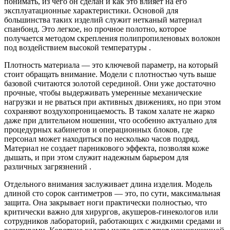
понимать, из чего он сделан и как это влияет на его
эксплуатационные характеристики. Основой для
большинства таких изделий служит нетканый материал
спанбонд. Это легкое, но прочное полотно, которое
получается методом скрепления полипропиленовых волокон
под воздействием высокой температуры .
Плотность материала — это ключевой параметр, на который
стоит обращать внимание. Модели с плотностью чуть выше
базовой считаются золотой серединой. Они уже достаточно
прочные, чтобы выдерживать умеренные механические
нагрузки и не рваться при активных движениях, но при этом
сохраняют воздухопроницаемость. В таком халате не жарко
даже при длительном ношении, что особенно актуально для
процедурных кабинетов и операционных блоков, где
персонал может находиться по несколько часов подряд.
Материал не создает парникового эффекта, позволяя коже
дышать, и при этом служит надежным барьером для
различных загрязнений .
Отдельного внимания заслуживает длина изделия. Модель
длиной сто сорок сантиметров — это, по сути, максимальная
защита. Она закрывает ноги практически полностью, что
критически важно для хирургов, акушеров-гинекологов или
сотрудников лабораторий, работающих с жидкими средами и