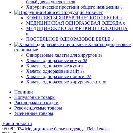
бельё для акушерства
90
Хирургические простыни общего назначения
8
Продукция Новисет
КОМПЛЕКТЫ ХИРУРГИЧЕСКОГО БЕЛЬЯ
0
МЕДИЦИНСКАЯ ОДНОРАЗОВАЯ ОДЕЖДА
0
МЕДИЦИНСКИЕ САЛФЕТКИ И ПОЛОТЕНЦА
0
ПОСТЕЛЬНОЕ ОДНОРАЗОВОЕ БЕЛЬЕ
0
Халаты одноразовые
стерильные
Одноразовые халаты для хирургов
38
Халаты одноразовые комус
38
Халаты одноразовые купить
38
Халаты одноразовые лайт
38
Халаты одноразовые новосет
38
Халаты одноразовые хирургических
38
Новинки
Популярные товары
Распродажи и скидки
Рекомендуемые товары
Уцененные товары
Наши новости
05.08.2024
Медицинское белье и одежда ТМ «Гекса»