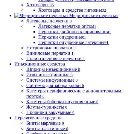
Хозтовары
36
Хозтовары и средства гигиены
32
Медицинские перчатки
Латексные перчатки
8
Латексные перчатки оптом
1
Перчатки двойного хлорирования
1
Перчатки опудренные
1
Перчатки опудренные латексные
1
Нитриловые перчатки
3
Виниловые перчатки
1
Полиэтиленовые перчатки
1
Инъекционные средства
Шприцы инъекционные
0
Иглы инъекционные
0
Системы инфузионные
0
Системы для забора крови
0
Катетеры перифирические с дополнительным
портом
0
Катетеры-бабочки внутривенные
0
Жгуты-турникеты
0
Пробирки вакуумные
0
Перевязочные средства
Бинты марлевые
0
Бинты эластичные
0
Салфетки марлевые