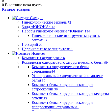
0
0
В корзине
пока пусто
Каталог товаров
Симург
Гинекологические зеркала
72
Зонд «ЮНОНА»
18
Наборы гинекологические "Юнона"
134
Гинекологические инструменты купить
оптом
132
Пессарий
22
Цервикальные расширители
1
Новисет
Комплекты акушерские
6
Комплекты одноразового хирургического белья
99
Комплекты хирургического белья
стерильные
36
Универсальный хирургический комплект
белья
36
Комплект белья хирургического для
артроскопии
36
Комплект белья хирургического для кесарева
сечения
3
Комплект белья хирургического для
лапароскопии стерильный
5