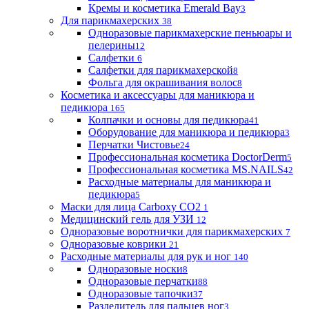
Кремы и косметика Emerald Bay
3
Для парикмахерских
38
Одноразовые парикмахерские пеньюары и
пелерины
12
Салфетки
6
Салфетки для парикмахерской
8
Фольга для окрашивания волос
8
Косметика и аксессуары для маникюра и
педикюра
165
Колпачки и основы для педикюра
41
Оборудование для маникюра и педикюра
3
Перчатки Чистовье
24
Профессиональная косметика DoctorDerm
5
Профессиональная косметика MS.NAILS
42
Расходные материалы для маникюра и
педикюра
5
Маски для лица Carboxy CO2
1
Медицинский гель для УЗИ
12
Одноразовые воротнички для парикмахерских
7
Одноразовые коврики
21
Расходные материалы для рук и ног
140
Одноразовые носки
8
Одноразовые перчатки
88
Одноразовые тапочки
37
Разделитель для пальцев ног
3