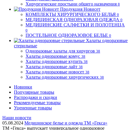
Хирургические простыни общего назначения
8
Продукция Новисет
КОМПЛЕКТЫ ХИРУРГИЧЕСКОГО БЕЛЬЯ
0
МЕДИЦИНСКАЯ ОДНОРАЗОВАЯ ОДЕЖДА
0
МЕДИЦИНСКИЕ САЛФЕТКИ И ПОЛОТЕНЦА
0
ПОСТЕЛЬНОЕ ОДНОРАЗОВОЕ БЕЛЬЕ
0
Халаты одноразовые
стерильные
Одноразовые халаты для хирургов
38
Халаты одноразовые комус
38
Халаты одноразовые купить
38
Халаты одноразовые лайт
38
Халаты одноразовые новосет
38
Халаты одноразовые хирургических
38
Новинки
Популярные товары
Распродажи и скидки
Рекомендуемые товары
Уцененные товары
Наши новости
05.08.2024
Медицинское белье и одежда ТМ «Гекса»
ТМ «Гекса» выпускает универсальное одноразовое