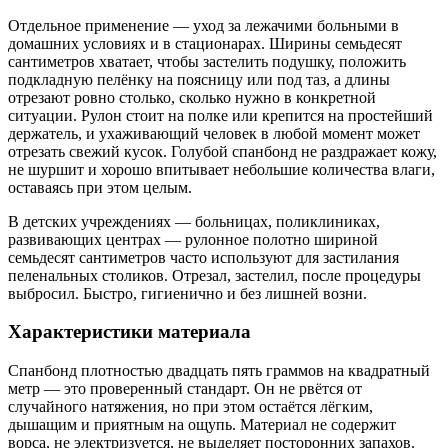
Отдельное применение — уход за лежачими больными в
домашних условиях и в стационарах. Ширины семьдесят
сантиметров хватает, чтобы застелить подушку, положить
подкладную пелёнку на поясницу или под таз, а длины
отрезают ровно столько, сколько нужно в конкретной
ситуации. Рулон стоит на полке или крепится на простейший
держатель, и ухаживающий человек в любой момент может
отрезать свежий кусок. Голубой спанбонд не раздражает кожу,
не шуршит и хорошо впитывает небольшие количества влаги,
оставаясь при этом целым.
В детских учреждениях — больницах, поликлиниках,
развивающих центрах — рулонное полотно шириной
семьдесят сантиметров часто используют для застилания
пеленальных столиков. Отрезал, застелил, после процедуры
выбросил. Быстро, гигиенично и без лишней возни.
Характеристики материала
Спанбонд плотностью двадцать пять граммов на квадратный
метр — это проверенный стандарт. Он не рвётся от
случайного натяжения, но при этом остаётся лёгким,
дышащим и приятным на ощупь. Материал не содержит
ворса, не электризуется, не выделяет посторонних запахов.