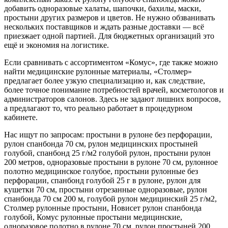
добавить одноразовые халаты, шапочки, бахилы, маски,
простыни других размеров и цветов. Не нужно обзванивать
нескольких поставщиков и ждать разные доставки — всё
приезжает одной партией. Для бюджетных организаций это
ещё и экономия на логистике.
Если сравнивать с ассортиментом «Комус», где также можно
найти медицинские рулонные материалы, «Столмер»
предлагает более узкую специализацию и, как следствие,
более точное понимание потребностей врачей, косметологов и
администраторов салонов. Здесь не задают лишних вопросов,
а предлагают то, что реально работает в процедурном
кабинете.
Нас ищут по запросам: простыни в рулоне без перфорации,
рулон спанбонда 70 см, рулон медицинских простыней
голубой, спанбонд 25 г/м2 голубой рулон, простыни рулон
200 метров, одноразовые простыни в рулоне 70 см, рулонное
полотно медицинское голубое, простыни рулонные без
перфорации, спанбонд голубой 25 г в рулоне, рулон для
кушетки 70 см, простыни отрезанные одноразовые, рулон
спанбонда 70 см 200 м, голубой рулон медицинский 25 г/м2,
Столмер рулонные простыни, Новисет рулон спанбонда
голубой, Комус рулонные простыни медицинские,
одноразовое полотно в рулоне 70 см, рулон простыней 200