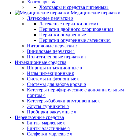
Хозтовары
36
Хозтовары и средства гигиены
32
Медицинские перчатки
Латексные перчатки
8
Латексные перчатки оптом
1
Перчатки двойного хлорирования
1
Перчатки опудренные
1
Перчатки опудренные латексные
1
Нитриловые перчатки
3
Виниловые перчатки
1
Полиэтиленовые перчатки
1
Инъекционные средства
Шприцы инъекционные
0
Иглы инъекционные
0
Системы инфузионные
0
Системы для забора крови
0
Катетеры перифирические с дополнительным
портом
0
Катетеры-бабочки внутривенные
0
Жгуты-турникеты
0
Пробирки вакуумные
0
Перевязочные средства
Бинты марлевые
0
Бинты эластичные
0
Салфетки марлевые
0