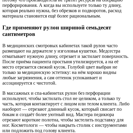
перфорирования. А когда вы используете только ту длину,
которая реально нужна, без обрезков и подворотов, расход
материала становится ещё более рациональным.
Где применяют рулон шириной семьдесят
сантиметров
В медицинских смотровых кабинетах такой рулон часто
размещают на держателе у изголовья кушетки. Медсестра
отматывает нужную длину, отрезает и застилает поверхность.
После приёма пациента простыня утилизируется, а на её
место отрезается свежий кусок. Голубой цвет выбран не
только за медицинскую эстетику: на нём хорошо видны
любые загрязнения, а сам оттенок успокаивает и
ассоциируется с чистотой.
В массажных и спа-кабинетах рулон без перфорации
используют, чтобы застилать стол не целиком, а только ту
часть, которая контактирует с лицом или телом клиента. Либо
наоборот — отрезают длинный кусок, который свисает по
бокам и создаёт более уютный вид. Мастера педикюра
отрезают короткие полотна, чтобы застелить подставку для
ног. Косметологи — чтобы накрыть столик с инструментами
или подложить под голову клиента.