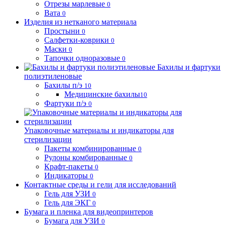
Отрезы марлевые
0
Вата
0
Изделия из нетканого материала
Простыни
0
Салфетки-коврики
0
Маски
0
Тапочки одноразовые
0
Бахилы и фартуки
полиэтиленовые
Бахилы п/э
10
Медицинские бахилы
10
Фартуки п/э
0
Упаковочные материалы и индикаторы для
стерилизации
Пакеты комбинированные
0
Рулоны комбированные
0
Крафт-пакеты
0
Индикаторы
0
Контактные среды и гели для исследований
Гель для УЗИ
0
Гель для ЭКГ
0
Бумага и пленка для видеопринтеров
Бумага для УЗИ
0