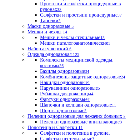
Простыни и салфетки процедурные в
рулонах
33
Салфетки и простыни процедурные
37
Тапочки
3
Маски одноразовые
5
Мешки и чехлы
14
Мешки и чехлы стерильные
13
Мешки паталогоанатомические
1
Набор акушерский
6
Одежда одноразовая
125
Комплекты медицинской одежды,
костюмы
36
Бахилы одноразовые
34
Комбинезоны защитные одноразовые
24
Накидки одноразовые
1
Нарукавники одноразовые
5
Рубашки для роженицы
4
Фартуки одноразовые
7
Шапочки и колпаки одноразовые
11
Шорты одноразовые
3
Пеленки одноразовые для лежачих больных
8
Пеленки одноразовые впитывающие
8
Полотенца и Салфетки
11
Салфетки и полотенца в рулоне
5
Салфетки нестерильные
3