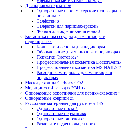
Кремы и косметика Emerald Bay
3
Для парикмахерских
38
Одноразовые парикмахерские пеньюары и
пелерины
12
Салфетки
6
Салфетки для парикмахерской
8
Фольга для окрашивания волос
8
Косметика и аксессуары для маникюра и
педикюра
165
Колпачки и основы для педикюра
41
Оборудование для маникюра и педикюра
3
Перчатки Чистовье
24
Профессиональная косметика DoctorDerm
5
Профессиональная косметика MS.NAILS
42
Расходные материалы для маникюра и
педикюра
5
Маски для лица Carboxy CO2
1
Медицинский гель для УЗИ
12
Одноразовые воротнички для парикмахерских
7
Одноразовые коврики
21
Расходные материалы для рук и ног
140
Одноразовые носки
8
Одноразовые перчатки
88
Одноразовые тапочки
37
Разделитель для пальцев ног
3