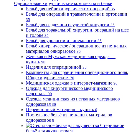
Одноразовые хирургические комплекты и бельё
Бельё для нейрохирургических операций
35
Бельё для операций в травматологии и ортопедии
35
Бельё для сердечно-сосудистой хирургии
35
Бельё для торакальной хирургии, операций на шее
и голове
35
Бельё для урологии и гинекологии
35
Бельё хирургическое / операционное из нетканых
материалов одноразовое
35
Женская и Мужская медицинская одежда —
купить
90
Изделия для операционной
35
Комплекты для ограничения операционного поля.
Общехирургические.
20
Медицинская одежда в интернет-магазине
90
Одежда для хирургического медицинского
персонала
90
Одежда медицинская из нетканых материалов
одноразовая
36
Перевязочный материал – купить
0
Постельное бельё из нетканых материалов
одноразовое
8
Стерильное
бельё для акушерства
90