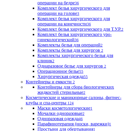
операции на бедре
36
Комплект белья хирургического для
операции на голове
3
Комплект белья хирургического для
операции на конечности
36
Комплект белья хирургического для Т.У.Р.
2
Комплект белья хирургического уро-
гинекологический
36
Комплекты белья для операций
2
Комплекты белья для хирургов
2
Комплекты хирургического белья для
клиник
2
Однаразовое белье для хирургов
2
Операционное белье
55
Хирургическая одежда
55
Контейнеры и емкости
2
Контейнеры для сбора биологических
жидкостей стерильные
2
Косметические и маникюрные салоны, фитнес-
клубы и спа-центры
124
Маски косметологические
1
Мочалки одноразовые
2
Одноразовая одежда
46
Парафинотерапия (носки, варежки)
1
Простыни для обертывания
1