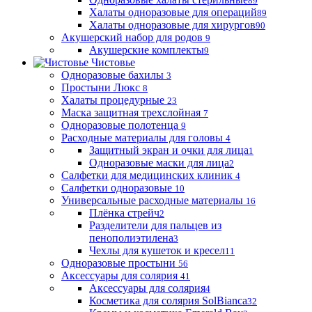
89
Халаты одноразовые для операций
89
Халаты одноразовые для хирургов
90
Акушерский набор для родов
9
Акушерские комплекты
9
Чистовье
Одноразовые бахилы
3
Простыни Люкс
8
Халаты процедурные
23
Маска защитная трехслойная
7
Одноразовые полотенца
9
Расходные материалы для головы
4
Защитный экран и очки для лица
1
Одноразовые маски для лица
2
Салфетки для медицинских клиник
4
Салфетки одноразовые
10
Универсальные расходные материалы
16
Плёнка стрейч
2
Разделители для пальцев из
пенополиэтилена
3
Чехлы для кушеток и кресел
11
Одноразовые простыни
56
Аксессуары для солярия
41
Аксессуары для солярия
4
Косметика для солярия SolBianca
32