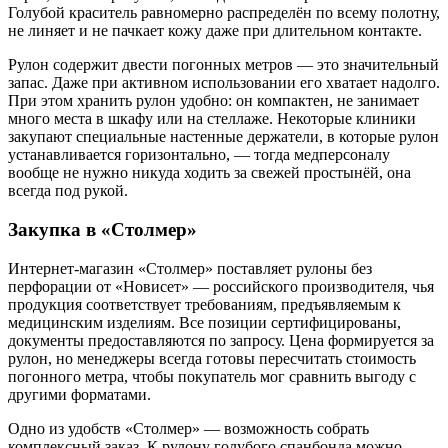
Голубой краситель равномерно распределён по всему полотну,
не линяет и не пачкает кожу даже при длительном контакте.
Рулон содержит двести погонных метров — это значительный
запас. Даже при активном использовании его хватает надолго.
При этом хранить рулон удобно: он компактен, не занимает
много места в шкафу или на стеллаже. Некоторые клиники
закупают специальные настенные держатели, в которые рулон
устанавливается горизонтально, — тогда медперсоналу
вообще не нужно никуда ходить за свежей простынёй, она
всегда под рукой.
Закупка в «Столмер»
Интернет-магазин «Столмер» поставляет рулоны без
перфорации от «Новисет» — российского производителя, чья
продукция соответствует требованиям, предъявляемым к
медицинским изделиям. Все позиции сертифицированы,
документы предоставляются по запросу. Цена формируется за
рулон, но менеджеры всегда готовы пересчитать стоимость
погонного метра, чтобы покупатель мог сравнить выгоду с
другими форматами.
Одно из удобств «Столмер» — возможность собрать
комплексный заказ. К рулону голубого спанбонда можно