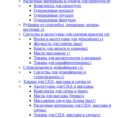
Расходные материалы и одежда для процедур
88
Комплекты для процедур
5
Одноразовые носки
28
Одноразовые трусы
46
Одноразовые фартуки
4
Рубашки из спанлейса, пеньюары, штаны,
костюмы
20
Средства и аксессуары для салонов красоты
208
Воски и аксессуары для депиляции
114
Жидкость для снятия лака
5
Книги для записи и планеры
2
Масло массажное
17
Товары для косметологии и визажа
48
Товары для парафинотерапии
22
Стерилизация и дезинфекция
132
Средства для дезинфекции и
стерилизации
125
Товары для СПА, массажа и сауны
66
Аксессуары для СПА и массажа
2
Комплекты для сауны и бани
1
Масла для массажа Verana
14
Массажные средства Aroma Jazz
37
Расходные материалы для СПА, массажа и
сауны
2
Товары для СПА, массажа и сауны
10