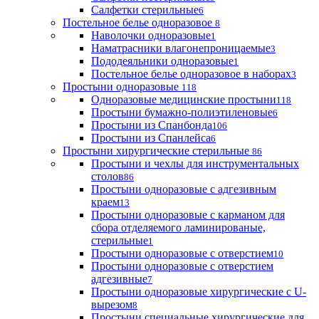
Салфетки стерильные
6
Постельное белье одноразовое
8
Наволочки одноразовые
1
Наматрасники влагонепроницаемые
3
Пододеяльники одноразовые
1
Постельное белье одноразовое в наборах
3
Простыни одноразовые
118
Одноразовые медицинские простыни
118
Простыни бумажно-полиэтиленовые
6
Простыни из Спанбонда
106
Простыни из Спанлейса
6
Простыни хирургические стерильные
86
Простыни и чехлы для инструментальных
столов
86
Простыни одноразовые с адгезивным
краем
13
Простыни одноразовые с карманом для
сбора отделяемого ламинированые,
стерильные
1
Простыни одноразовые с отверстием
10
Простыни одноразовые с отверстием
адгезивные
7
Простыни одноразовые хирургические с U-
вырезом
8
Простыни специальные хирургические для