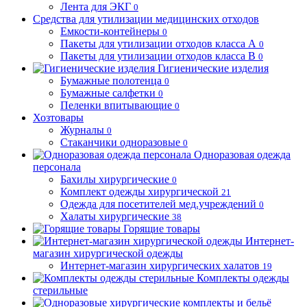
Лента для ЭКГ
0
Средства для утилизации медицинских отходов
Емкости-контейнеры
0
Пакеты для утилизации отходов класса А
0
Пакеты для утилизации отходов класса В
0
Гигиенические изделия
Бумажные полотенца
0
Бумажные салфетки
0
Пеленки впитывающие
0
Хозтовары
Журналы
0
Стаканчики одноразовые
0
Одноразовая одежда
персонала
Бахилы хирургические
0
Комплект одежды хирургической
21
Одежда для посетителей мед.учреждений
0
Халаты хирургические
38
Горящие товары
Интернет-
магазин хирургической одежды
Интернет-магазин хирургических халатов
19
Комплекты одежды
стерильные