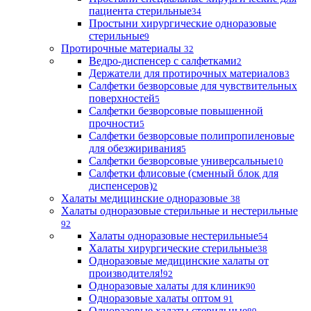
пациента стерильные
34
Простыни хирургические одноразовые
стерильные
9
Протирочные материалы
32
Ведро-диспенсер с салфетками
2
Держатели для протирочных материалов
3
Салфетки безворсовые для чувствительных
поверхностей
5
Салфетки безворсовые повышенной
прочности
5
Салфетки безворсовые полипропиленовые
для обезжиривания
5
Салфетки безворсовые универсальные
10
Салфетки флисовые (сменный блок для
диспенсеров)
2
Халаты медицинские одноразовые
38
Халаты одноразовые стерильные и нестерильные
92
Халаты одноразовые нестерильные
54
Халаты хирургические стерильные
38
Одноразовые медицинские халаты от
производителя!
92
Одноразовые халаты для клиник
90
Одноразовые халаты оптом
91
Одноразовые халаты стерильные