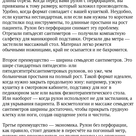
длины отреза. Когда перед вами рулон с перфорацией, вы
привязаны к тому размеру, который заложил производитель.
Удобно, когда формат совпадает с вашей кушеткой. Неудобно,
если кушетка нестандартная, или если вам нужны то короткие
подстилки под инструменты, то длинные простыни на рост
пациента. Рулон без перфорации снимает эту проблему.
Отрезали пятьдесят сантиметров — получили компактную
салфетку для маникюрной подставки. Отрезали два метра —
застелили массажный стол. Материал легко режется
обычными ножницами, край не осыпается и не бахромится.
Второе преимущество — ширина семьдесят сантиметров. Это
шире стандартных пятидесяти- или
пятидесятитрёхсантиметровых рулонов, но уже, чем
больничная простыня на полный рост. Такой формат идеален,
когда нужно закрыть продольную зону: например, узкую
кушетку в смотровом кабинете, подставку для ног в
педикюрном зале или валик физиотерапевтического стола.
Или наоборот — когда рулон используют не для застилания, а
для укрывания пациента. В косметологии и массаже семьдесят
сантиметров ширины достаточно, чтобы прикрыть грудную
клетку или ноги, создав ощущение уюта и чистоты.
Третье преимущество — экономика. Рулон без перфорации,
как правило, стоит дешевле в пересчёте на погонный метр,
потому что производитель не тратит ресурсы на операцию