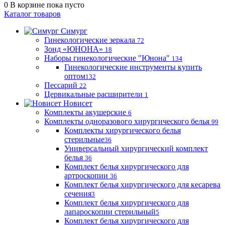
0
В корзине
пока пусто
Каталог товаров
Симург
Гинекологические зеркала
72
Зонд «ЮНОНА»
18
Наборы гинекологические "Юнона"
134
Гинекологические инструменты купить
оптом
132
Пессарий
22
Цервикальные расширители
1
Новисет
Комплекты акушерские
6
Комплекты одноразового хирургического белья
99
Комплекты хирургического белья
стерильные
36
Универсальный хирургический комплект
белья
36
Комплект белья хирургического для
артроскопии
36
Комплект белья хирургического для кесарева
сечения
3
Комплект белья хирургического для
лапароскопии стерильный
5
Комплект белья хирургического для