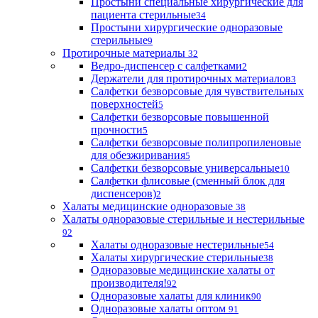
Простыни специальные хирургические для
пациента стерильные
34
Простыни хирургические одноразовые
стерильные
9
Протирочные материалы
32
Ведро-диспенсер с салфетками
2
Держатели для протирочных материалов
3
Салфетки безворсовые для чувствительных
поверхностей
5
Салфетки безворсовые повышенной
прочности
5
Салфетки безворсовые полипропиленовые
для обезжиривания
5
Салфетки безворсовые универсальные
10
Салфетки флисовые (сменный блок для
диспенсеров)
2
Халаты медицинские одноразовые
38
Халаты одноразовые стерильные и нестерильные
92
Халаты одноразовые нестерильные
54
Халаты хирургические стерильные
38
Одноразовые медицинские халаты от
производителя!
92
Одноразовые халаты для клиник
90
Одноразовые халаты оптом
91