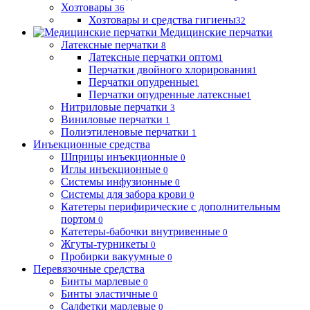
Хозтовары
36
Хозтовары и средства гигиены
32
Медицинские перчатки
Латексные перчатки
8
Латексные перчатки оптом
1
Перчатки двойного хлорирования
1
Перчатки опудренные
1
Перчатки опудренные латексные
1
Нитриловые перчатки
3
Виниловые перчатки
1
Полиэтиленовые перчатки
1
Инъекционные средства
Шприцы инъекционные
0
Иглы инъекционные
0
Системы инфузионные
0
Системы для забора крови
0
Катетеры перифирические с дополнительным
портом
0
Катетеры-бабочки внутривенные
0
Жгуты-турникеты
0
Пробирки вакуумные
0
Перевязочные средства
Бинты марлевые
0
Бинты эластичные
0
Салфетки марлевые
0