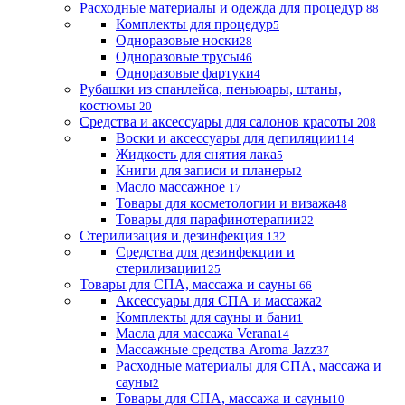
Расходные материалы и одежда для процедур
88
Комплекты для процедур
5
Одноразовые носки
28
Одноразовые трусы
46
Одноразовые фартуки
4
Рубашки из спанлейса, пеньюары, штаны,
костюмы
20
Средства и аксессуары для салонов красоты
208
Воски и аксессуары для депиляции
114
Жидкость для снятия лака
5
Книги для записи и планеры
2
Масло массажное
17
Товары для косметологии и визажа
48
Товары для парафинотерапии
22
Стерилизация и дезинфекция
132
Средства для дезинфекции и
стерилизации
125
Товары для СПА, массажа и сауны
66
Аксессуары для СПА и массажа
2
Комплекты для сауны и бани
1
Масла для массажа Verana
14
Массажные средства Aroma Jazz
37
Расходные материалы для СПА, массажа и
сауны
2
Товары для СПА, массажа и сауны
10