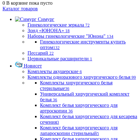
0
В корзине
пока пусто
Каталог товаров
Симург
Гинекологические зеркала
72
Зонд «ЮНОНА»
18
Наборы гинекологические "Юнона"
134
Гинекологические инструменты купить
оптом
132
Пессарий
22
Цервикальные расширители
1
Новисет
Комплекты акушерские
6
Комплекты одноразового хирургического белья
99
Комплекты хирургического белья
стерильные
36
Универсальный хирургический комплект
белья
36
Комплект белья хирургического для
артроскопии
36
Комплект белья хирургического для кесарева
сечения
3
Комплект белья хирургического для
лапароскопии стерильный
5
Комплект белья хирургического для