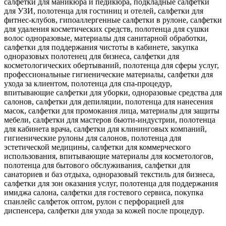
салфетки для маникюра и педикюра, подкладные салфетки
для УЗИ, полотенца для гостиниц и отелей, салфетки для
фитнес-клубов, гипоаллергенные салфетки в рулоне, салфетки
для удаления косметических средств, полотенца для сушки
волос одноразовые, материалы для санитарной обработки,
салфетки для поддержания чистоты в кабинете, закупка
одноразовых полотенец для бизнеса, салфетки для
косметологических обертываний, полотенца для сферы услуг,
профессиональные гигиенические материалы, салфетки для
ухода за клиентом, полотенца для спа-процедур,
впитывающие салфетки для уборки, одноразовые средства для
салонов, салфетки для депиляции, полотенца для нанесения
масок, салфетки для промокания лица, материалы для защиты
мебели, салфетки для мастеров бьюти-индустрии, полотенца
для кабинета врача, салфетки для клининговых компаний,
гигиенические рулоны для салонов, полотенца для
эстетической медицины, салфетки для коммерческого
использования, впитывающие материалы для косметологов,
полотенца для бытового обслуживания, салфетки для
санаториев и баз отдыха, одноразовый текстиль для бизнеса,
салфетки для зон оказания услуг, полотенца для поддержания
имиджа салона, салфетки для гостевого сервиса, покупка
спанлейс салфеток оптом, рулон с перфорацией для
диспенсера, салфетки для ухода за кожей после процедур.