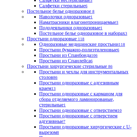
Салфетки нестерильные
3
Салфетки стерильные
6
Постельное белье одноразовое
8
Наволочки одноразовые
1
Наматрасники влагонепроницаемые
3
Пододеяльники одноразовые
1
Постельное белье одноразовое в наборах
3
Простыни одноразовые
118
Одноразовые медицинские простыни
118
Простыни бумажно-полиэтиленовые
6
Простыни из Спанбонда
106
Простыни из Спанлейса
6
Простыни хирургические стерильные
86
Простыни и чехлы для инструментальных
столов
86
Простыни одноразовые с адгезивным
краем
13
Простыни одноразовые с карманом для
сбора отделяемого ламинированые,
стерильные
1
Простыни одноразовые с отверстием
10
Простыни одноразовые с отверстием
адгезивные
7
Простыни одноразовые хирургические с U-
вырезом
8