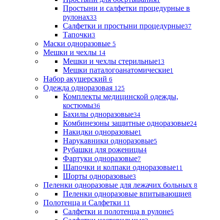
Простыни и салфетки процедурные в
рулонах
33
Салфетки и простыни процедурные
37
Тапочки
3
Маски одноразовые
5
Мешки и чехлы
14
Мешки и чехлы стерильные
13
Мешки паталогоанатомические
1
Набор акушерский
6
Одежда одноразовая
125
Комплекты медицинской одежды,
костюмы
36
Бахилы одноразовые
34
Комбинезоны защитные одноразовые
24
Накидки одноразовые
1
Нарукавники одноразовые
5
Рубашки для роженицы
4
Фартуки одноразовые
7
Шапочки и колпаки одноразовые
11
Шорты одноразовые
3
Пеленки одноразовые для лежачих больных
8
Пеленки одноразовые впитывающие
8
Полотенца и Салфетки
11
Салфетки и полотенца в рулоне
5