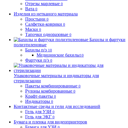
Отрезы марлевые
0
Вата
0
Изделия из нетканого материала
Простыни
0
Салфетки-коврики
0
Маски
0
Тапочки одноразовые
0
Бахилы и фартуки
полиэтиленовые
Бахилы п/э
10
Медицинские бахилы
10
Фартуки п/э
0
Упаковочные материалы и индикаторы для
стерилизации
Пакеты комбинированные
0
Рулоны комбированные
0
Крафт-пакеты
0
Индикаторы
0
Контактные среды и гели для исследований
Гель для УЗИ
0
Гель для ЭКГ
0
Бумага и пленка для видеопринтеров
Бумага для УЗИ
0