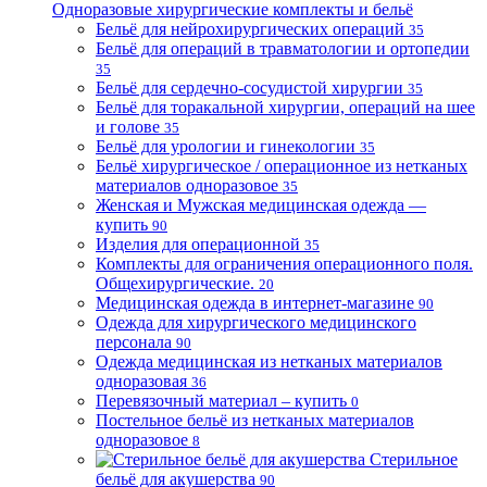
Одноразовые хирургические комплекты и бельё
Бельё для нейрохирургических операций
35
Бельё для операций в травматологии и ортопедии
35
Бельё для сердечно-сосудистой хирургии
35
Бельё для торакальной хирургии, операций на шее
и голове
35
Бельё для урологии и гинекологии
35
Бельё хирургическое / операционное из нетканых
материалов одноразовое
35
Женская и Мужская медицинская одежда —
купить
90
Изделия для операционной
35
Комплекты для ограничения операционного поля.
Общехирургические.
20
Медицинская одежда в интернет-магазине
90
Одежда для хирургического медицинского
персонала
90
Одежда медицинская из нетканых материалов
одноразовая
36
Перевязочный материал – купить
0
Постельное бельё из нетканых материалов
одноразовое
8
Стерильное
бельё для акушерства
90