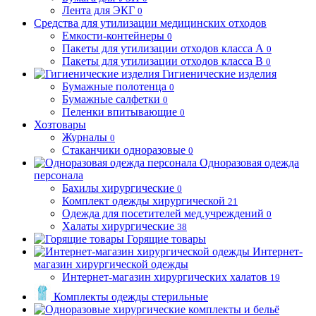
Лента для ЭКГ
0
Средства для утилизации медицинских отходов
Емкости-контейнеры
0
Пакеты для утилизации отходов класса А
0
Пакеты для утилизации отходов класса В
0
Гигиенические изделия
Бумажные полотенца
0
Бумажные салфетки
0
Пеленки впитывающие
0
Хозтовары
Журналы
0
Стаканчики одноразовые
0
Одноразовая одежда
персонала
Бахилы хирургические
0
Комплект одежды хирургической
21
Одежда для посетителей мед.учреждений
0
Халаты хирургические
38
Горящие товары
Интернет-
магазин хирургической одежды
Интернет-магазин хирургических халатов
19
Комплекты одежды стерильные