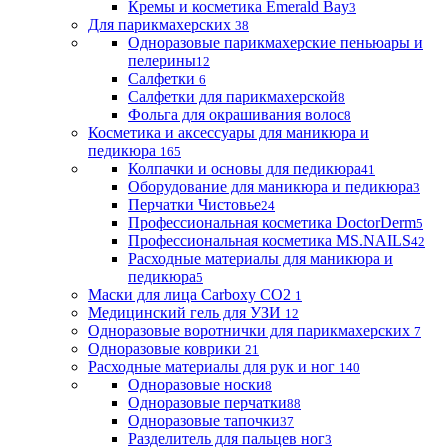
Кремы и косметика Emerald Bay
3
Для парикмахерских
38
Одноразовые парикмахерские пеньюары и
пелерины
12
Салфетки
6
Салфетки для парикмахерской
8
Фольга для окрашивания волос
8
Косметика и аксессуары для маникюра и
педикюра
165
Колпачки и основы для педикюра
41
Оборудование для маникюра и педикюра
3
Перчатки Чистовье
24
Профессиональная косметика DoctorDerm
5
Профессиональная косметика MS.NAILS
42
Расходные материалы для маникюра и
педикюра
5
Маски для лица Carboxy CO2
1
Медицинский гель для УЗИ
12
Одноразовые воротнички для парикмахерских
7
Одноразовые коврики
21
Расходные материалы для рук и ног
140
Одноразовые носки
8
Одноразовые перчатки
88
Одноразовые тапочки
37
Разделитель для пальцев ног
3