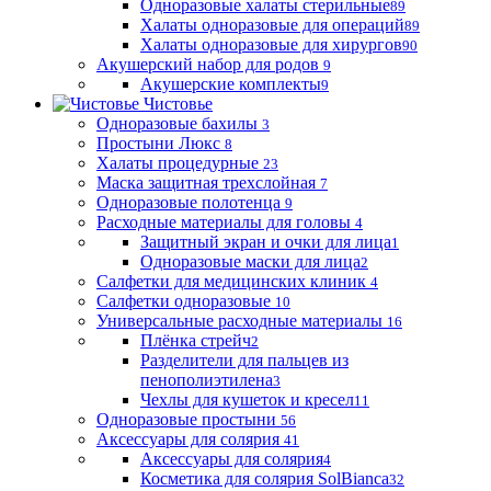
Одноразовые халаты стерильные
89
Халаты одноразовые для операций
89
Халаты одноразовые для хирургов
90
Акушерский набор для родов
9
Акушерские комплекты
9
Чистовье
Одноразовые бахилы
3
Простыни Люкс
8
Халаты процедурные
23
Маска защитная трехслойная
7
Одноразовые полотенца
9
Расходные материалы для головы
4
Защитный экран и очки для лица
1
Одноразовые маски для лица
2
Салфетки для медицинских клиник
4
Салфетки одноразовые
10
Универсальные расходные материалы
16
Плёнка стрейч
2
Разделители для пальцев из
пенополиэтилена
3
Чехлы для кушеток и кресел
11
Одноразовые простыни
56
Аксессуары для солярия
41
Аксессуары для солярия
4
Косметика для солярия SolBianca
32