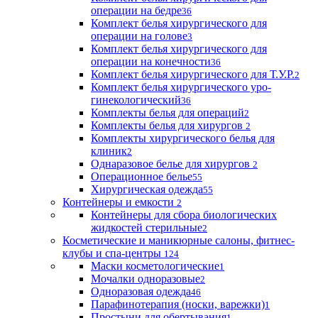
операции на бедре
36
Комплект белья хирургического для
операции на голове
3
Комплект белья хирургического для
операции на конечности
36
Комплект белья хирургического для Т.У.Р.
2
Комплект белья хирургического уро-
гинекологический
36
Комплекты белья для операций
2
Комплекты белья для хирургов
2
Комплекты хирургического белья для
клиник
2
Однаразовое белье для хирургов
2
Операционное белье
55
Хирургическая одежда
55
Контейнеры и емкости
2
Контейнеры для сбора биологических
жидкостей стерильные
2
Косметические и маникюрные салоны, фитнес-
клубы и спа-центры
124
Маски косметологические
1
Мочалки одноразовые
2
Одноразовая одежда
46
Парафинотерапия (носки, варежки)
1
Простыни для обертывания
1