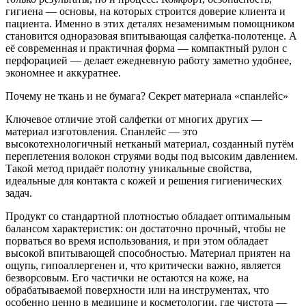
гигиена — основы, на которых строится доверие клиента и
пациента. Именно в этих деталях незаменимым помощником
становится одноразовая впитывающая салфетка-полотенце. А
её современная и практичная форма — компактный рулон с
перфорацией — делает ежедневную работу заметно удобнее,
экономнее и аккуратнее.
Почему не ткань и не бумага? Секрет материала «спанлейс»
Ключевое отличие этой салфетки от многих других —
материал изготовления. Спанлейс — это
высокотехнологичный нетканый материал, созданный путём
переплетения волокон струями воды под высоким давлением.
Такой метод придаёт полотну уникальные свойства,
идеальные для контакта с кожей и решения гигиенических
задач.
Продукт со стандартной плотностью обладает оптимальным
балансом характеристик: он достаточно прочный, чтобы не
порваться во время использования, и при этом обладает
высокой впитывающей способностью. Материал приятен на
ощупь, гипоаллергенен и, что критически важно, является
безворсовым. Его частички не остаются на коже, на
обрабатываемой поверхности или на инструментах, что
особенно ценно в медицине и косметологии, где чистота —